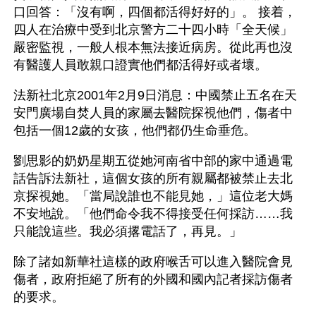
口回答：「沒有啊，四個都活得好好的」。 接着，
四人在治療中受到北京警方二十四小時「全天候」
嚴密監視，一般人根本無法接近病房。從此再也沒
有醫護人員敢親口證實他們都活得好或者壞。
法新社北京2001年2月9日消息：中國禁止五名在天
安門廣場自焚人員的家屬去醫院探視他們，傷者中
包括一個12歲的女孩，他們都仍生命垂危。
劉思影的奶奶星期五從她河南省中部的家中通過電
話告訴法新社，這個女孩的所有親屬都被禁止去北
京探視她。「當局說誰也不能見她，」這位老大媽
不安地說。「他們命令我不得接受任何採訪……我
只能說這些。我必須撂電話了，再見。」
除了諸如新華社這樣的政府喉舌可以進入醫院會見
傷者，政府拒絕了所有的外國和國內記者採訪傷者
的要求。