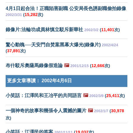
4月1日起合法！正職陷害副職 公安局長色誘副職偷拍錄像
(
15,282
次)
2002/3/31
錄像片:法輪功成員林慎立駁斥新華社
(
11,401
次)
2002/3/2
驚心動魄──天安門自焚案黑幕大爆光(錄像片)
2002/4/24
(
37,891
次)
布什駁斥奧薩馬錄像假造論
🖼️
(
12,666
次)
2001/12/15
更多文章導讀：
2002年4月6日
小笑話：江澤民和王冶平的共同語言
🖼️
(
25,411
次)
2002/3/9
一個神奇的故事和幾張令人震撼的圖片
🖼️
(
30,978
2002/1/7
次)
小笑話：江澤民的答案
(
19,032
次)
2001/11/11