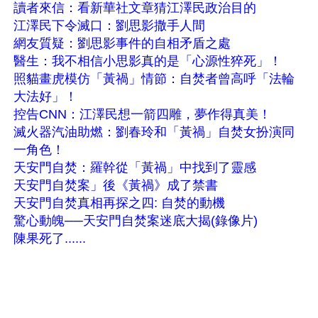
讀者來信：看新華社文章猜江澤民政治目的
江澤民下令滅口：劉思影撒手人間
網友質疑：劉思影事件的自相矛盾之處
醫生：我不相信小思影真的是「心源性猝死」！
照貓畫虎模仿「黃禍」情節：自焚者曾高呼「法輪
大法好」！
控告CNN：江澤民想一箭四雕，夢作得真美！
滅火器汽油助燃：劉春玲和「黃禍」自焚女扮演同
一角色！
天安門自焚：羅幹從「黃禍」中找到了靈感
天安門自焚案」後《黃禍》成了禁書
天安門自焚真相再探之四: 自焚的動機
驚心動魄──天安門自焚案迷底大揭(錄像片)
陳果死了......