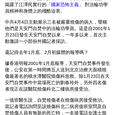
揭露了江澤民實行的
「國家恐怖主義」
 對法輪功學
員精神和身體上的殘酷迫害。
中共4月4日主動展示三名被嚴重燒傷的病人，聲稱
他們是天安門自焚中的法輪功學員。這是自2001年1
月23日發生天安門自焚以來，一年多以來，首次主
動邀請一小部份外國記者採訪。
還記得去年1月底、2月初媒體的報導嗎？ 
據香港明報2001年1月底報導，天安門自焚事件發生
後，公安在第一時間將五人送到北京治療大面積燒
傷最著名的積水潭醫院燒傷科急救。除1月23日在天
安門自焚事件中當場死亡的劉春玲外，另外四名傷
者現正在該醫院燒傷科北二樓病房接受治。 
一值班醫生說，自焚燒傷者在燒傷病房接受救治。
當記者電話詢問至該燒傷科北二病房值班室問及自
焚燒傷人員有無新的死亡時，一名接電話女護士脫