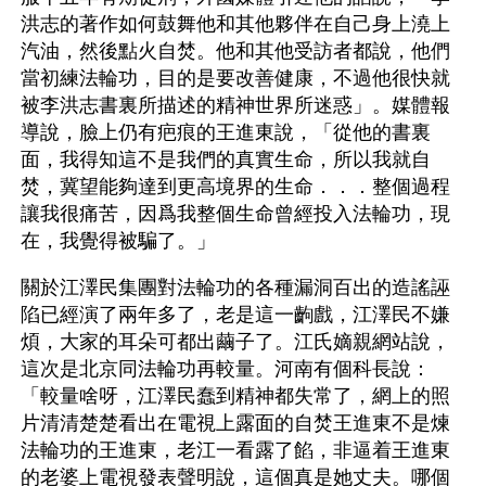
洪志的著作如何鼓舞他和其他夥伴在自己身上澆上
汽油，然後點火自焚。他和其他受訪者都說，他們
當初練法輪功，目的是要改善健康，不過他很快就
被李洪志書裏所描述的精神世界所迷惑」。媒體報
導說，臉上仍有疤痕的王進東說，「從他的書裏
面，我得知這不是我們的真實生命，所以我就自
焚，冀望能夠達到更高境界的生命．．．整個過程
讓我很痛苦，因爲我整個生命曾經投入法輪功，現
在，我覺得被騙了。」 
關於江澤民集團對法輪功的各種漏洞百出的造謠誣
陷已經演了兩年多了，老是這一齣戲，江澤民不嫌
煩，大家的耳朵可都出繭子了。江氏嫡親網站說，
這次是北京同法輪功再較量。河南有個科長說：
「較量啥呀，江澤民蠢到精神都失常了，網上的照
片清清楚楚看出在電視上露面的自焚王進東不是煉
法輪功的王進東，老江一看露了餡，非逼着王進東
的老婆上電視發表聲明說，這個真是她丈夫。哪個