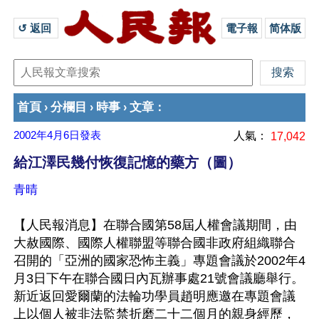
↺ 返回 
電子報
简体版
首頁
分欄目
時事
文章
›
›
›
：
2002年4月6日
發表
人氣：
17,042
給江澤民幾付恢復記憶的藥方（圖）
青晴
【人民報消息】在聯合國第58屆人權會議期間，由
大赦國際、國際人權聯盟等聯合國非政府組織聯合
召開的「亞洲的國家恐怖主義」專題會議於2002年4
月3日下午在聯合國日內瓦辦事處21號會議廳舉行。
新近返回愛爾蘭的法輪功學員趙明應邀在專題會議
上以個人被非法監禁折磨二十二個月的親身經歷，