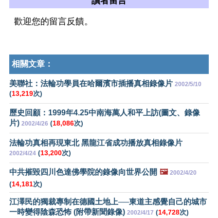
讀者留言
歡迎您的留言反饋。
相關文章：
美聯社：法輪功學員在哈爾濱市插播真相錄像片
2002/5/10
(
13,219
次)
歷史回顧：1999年4.25中南海萬人和平上訪(圖文、錄像
片)
(
18,086
次)
2002/4/26
法輪功真相再現東北 黑龍江省成功播放真相錄像片
(
13,200
次)
2002/4/24
中共摧毀四川色達佛學院的錄像向世界公開
🖼️
2002/4/20
(
14,181
次)
江澤民的獨裁專制在德國土地上──東道主感覺自己的城市
一時變得陰森恐怖 (附帶新聞錄像)
(
14,728
次)
2002/4/17