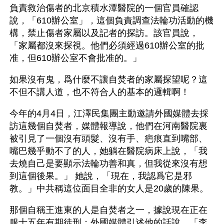
負責救治傷者的北京積水潭醫院的一個官員確認
說，「610辦公室」，這個負責調查法輪功活動的機
構，禁止傷者家屬以及記者的探訪。該官員說，
「家屬都沒來探視。他們必須經過610辦公室的批
准，但610辦公室不會批准的。」
如果沒有鬼，爲什麼不讓自焚者的家屬探望呢？這
不但不講人道，也不符合人的基本的邏輯啊！
今年的4月4日，江澤民集團主動邀請外國媒體去採
訪這幾個自焚者，媒體報導說，他們在河南醫院裏
被引見了一個沒有頭髮、沒有手、疤痕直到嘴部、
嘴巴幾乎動不了的人，她躺在醫院病床上說，「我
去燒自己是要顯示法輪功善和真，但我從來沒有想
到這個後果。」 她說，「現在，我認爲它是邪
教。」中共稱這位面目全非的女人是20歲的陳果。
那個自稱王進東的人是自焚者之一，據說現在正在
服十五年有期徒刑；外國媒體引述他的話說，「李