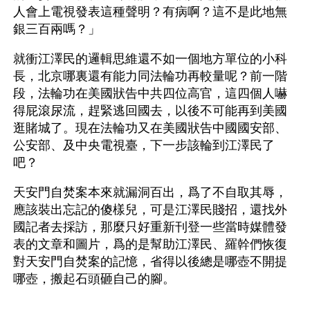
人會上電視發表這種聲明？有病啊？這不是此地無
銀三百兩嗎？」
就衝江澤民的邏輯思維還不如一個地方單位的小科
長，北京哪裏還有能力同法輪功再較量呢？前一階
段，法輪功在美國狀告中共四位高官，這四個人嚇
得屁滾尿流，趕緊逃回國去，以後不可能再到美國
逛賭城了。現在法輪功又在美國狀告中國國安部、
公安部、及中央電視臺，下一步該輪到江澤民了
吧？
天安門自焚案本來就漏洞百出，爲了不自取其辱，
應該裝出忘記的傻樣兒，可是江澤民賤招，還找外
國記者去採訪，那麼只好重新刊登一些當時媒體發
表的文章和圖片，爲的是幫助江澤民、羅幹們恢復
對天安門自焚案的記憶，省得以後總是哪壺不開提
哪壺，搬起石頭砸自己的腳。