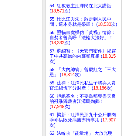
54. 紅教教主江澤民在北大講話
(
18,571
次)
55. 比比江與朱：敢走到人民中
間，這本身就是榮耀！ (
18,530
次)
56. 照貓畫虎模仿「黃禍」情節：
自焚者曾高呼「法輪大法好」！
(
18,332
次)
57. 蘇紹智：《天安門密件》揭露
了中共高層的內幕和真相 (
18,315
次)
58. 「大內總管」曾慶紅之「三大
忌」 (
18,314
次)
59. 法律：江澤民私生子將與大貪
官江綿恆平分財產！ (
18,186
次)
60. 拒絕簽名：不要爲那喪盡天良
的殘暴獨裁者江澤民殉葬！
(
17,948
次)
61. 梁新：江澤民那九十公斤爛肉
乖乖供敗死病菌盡情享用 (
17,907
次)
62. 法輪功「能量場」 大放光明