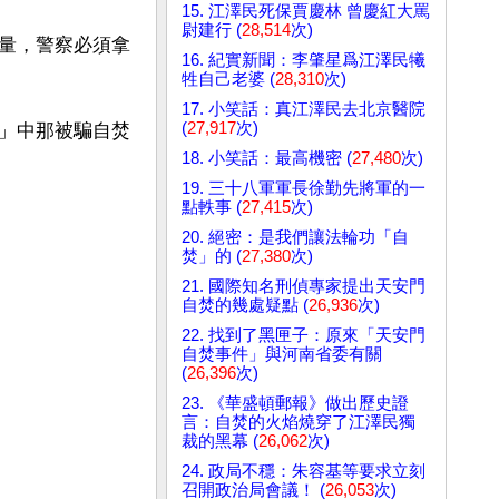
15. 江澤民死保賈慶林 曾慶紅大罵
尉建行 (
28,514
次)
量，警察必須拿
16. 紀實新聞：李肇星爲江澤民犧
牲自己老婆 (
28,310
次)
17. 小笑話：真江澤民去北京醫院
(
27,917
次)
」中那被騙自焚
18. 小笑話：最高機密 (
27,480
次)
19. 三十八軍軍長徐勤先將軍的一
點軼事 (
27,415
次)
20. 絕密：是我們讓法輪功「自
焚」的 (
27,380
次)
21. 國際知名刑偵專家提出天安門
自焚的幾處疑點 (
26,936
次)
22. 找到了黑匣子：原來「天安門
自焚事件」與河南省委有關
(
26,396
次)
23. 《華盛頓郵報》做出歷史證
言：自焚的火焰燒穿了江澤民獨
裁的黑幕 (
26,062
次)
24. 政局不穩：朱容基等要求立刻
召開政治局會議！ (
26,053
次)