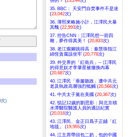
份的？ (
23,244
次)
35. BBC： 天安門自焚事件不是迷
(
23,042
次)
36. 薄熙來略施小計，江澤民大暴
其醜 (
22,993
次)
37. 控告CNN：江澤民想一箭四
雕，夢作得真美！ (
20,833
次)
38. 老江瘸腳跳得高：秦慧珠指江
綿恆貪腐該坐牢 (
20,778
次)
39. 外交界的「紅衛兵」-- 江澤民
的得意奴才李肇星被撤換內幕
(
20,687
次)
40. 江澤民「垂簾聽政」遭中共元
老及執政高層強烈牴觸 (
20,566
次)
41. 中共太子黨在美國 (
20,367
次)
9
次)
42. 惦記12歲的劉思影：與北京積
水潭醫院醫護人員的通話紀實
(
20,018
次)
43. 江澤民、金正日爲子正鋪「紅
地毯」 (
19,955
次)
44. 江主席帶頭包二奶，包的中國