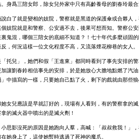
點。身爲三陪女郎，除女兒外家中只有高齡養母的劉春玲最合
廳說白了就是變相的妓院，警察就是黑道的保護傘或合夥人，
這個妓院就是和警察、公安過不去，後果可想而知。警察公安
在裏鬼混，哪個三陪女的底細不知道？！七十年代多麼頑固的
策反，何況這樣一位文化程度不高，又流落煙花柳巷的女人。
是「托兒」，她們和假「王進東」都同時看到了事先安排的警
更加讓劉春鈴相信事先的安排，於是她放心大膽地點燃了汽油
禍」中描寫的一樣，只要她自己點了火，剩下的戲就由那些狼
和她女兒應該是早就訂好的，現場有人看到，有的警察拿的滅
察拿的滅火器中噴出的是滅火劑！
，小思影沒死的原因是她跑向人羣，高喊：「叔叔救我！」，
噴在她身上了，這使她暫時逃過了死神的魔爪。