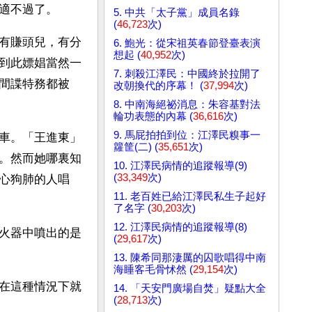
適不過了。
5. 中共「太子黨」成員名錄
(
46,723
次)
有賺頭兒，有分
6. 鮑光：從宋祖英春節登臺表演
想起 (
40,952
次)
到此嫖娼當然一
7. 刺殺江澤民：中國終於拉開了
間諜特務都被
改朝換代的序幕！ (
37,994
次)
8. 中南海絕祕消息：朱容基對法
輪功表態的內幕 (
36,616
次)
9. 馬屁拍拍到位：江澤民糗事一
車。「王進東」
籮筐(二) (
35,651
次)
。然而她哪裏知
10. 江澤民病情的追蹤報導(9)
(
33,349
次)
心狗肺的人唱
11. 老百姓已給江澤民私生子起好
了名字 (
30,203
次)
12. 江澤民病情的追蹤報導(8)
火器中噴出的是
(
29,617
次)
13. 陳希同那淒厲的囚歌唱得中南
海睡客毛骨怵然 (
29,154
次)
在這種情況下就
14. 「天安門廣場自焚」疑點大全
(
28,713
次)