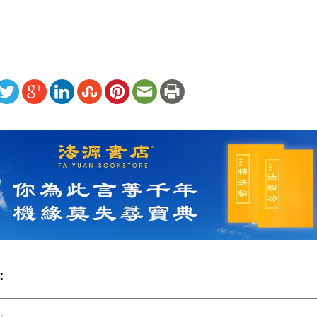
ww.renminbao.com/rmb/articles/2001/2/6/11513b.html
: