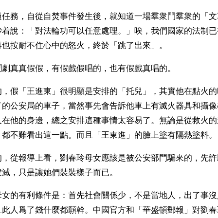
過任務，自從自焚事件發生後，就知道一場羣衆鬥羣衆的「文
吵着說：「對法輪功可以任意處理。」唉，我們國家的法制已
再也按耐不住心中的怒火，終於「跳了出來」。
鬧劇真真假假，有假戲假唱的，也有假戲真唱的。
的，假「王進東」很明顯是安排的「托兒」，其實他在點火的
了的公安局的車子，當然事先會告訴他車上有滅火器具和攝像
人在他的身邊，總之安排這種事情太容易了。無論是從救火的
，都不難看出這一點。而且「王東進」的臉上塗有隔熱塗料。
的，從報導上看，劉春玲母女應該是被公安部門騙來的，先許
撲滅，只是讓她們裝裝樣子而已。
母女的有利條件是：首先社會關係少，不是當地人，出了事沒
且此人爲了錢什麼都願幹。中國官方和「華盛頓郵報」對劉春