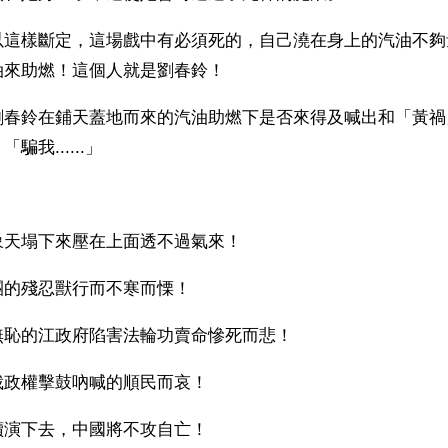
以這樣斷定，這場戲中有必須死的，自己澆在身上的汽油不夠
油來助燃！這個人就是劉春鈴！
劉春鈴在鋪天蓋地而來的汽油助燃下是否來得及喊出和「黃禍
我......」
象天塌下來壓在上面透不過氣來！
團的殘忍獸行而不寒而慄！
無恥的江政府陷害法輪功賣命慘死而悲！
裁政權擊鼓吶喊的順民而哀！
續演下去，中國將不攻自亡！