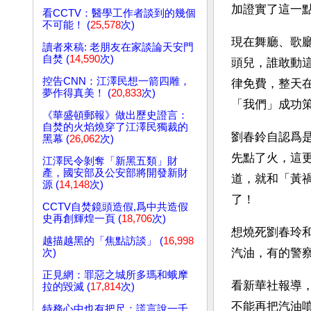
加證實了這一
看CCTV：醫學工作者談到的幾個
不可能！ (
25,578
次)
現在舞廳、歌
讀者來稿: 老朋友在家談論天安門
自焚 (
14,590
次)
頭兒，誰敢動
控告CNN：江澤民想一箭四雕，
律免費，整天
夢作得真美！ (
20,833
次)
「我們」成功
《華盛頓郵報》做出歷史證言：
自焚的火焰燒穿了江澤民獨裁的
劉春鈴自認爲
黑幕 (
26,062
次)
先點了火，這
江澤民令剝奪「新黑五類」財
產，國安部及公安部將開發新財
道，就和「黃
源 (
14,148
次)
了！ 
CCTV自焚鏡頭造假,爲中共造假
史再創輝煌一頁 (
18,706
次)
想燒死劉春玲
越描越黑的「焦點訪談」 (
16,998
汽油，有的警
次)
正見網：罪惡之城所多瑪和蛾摩
看新華社報導
拉的毀滅 (
17,814
次)
不能再把汽油
特務心中也有把尺：謊言說一千