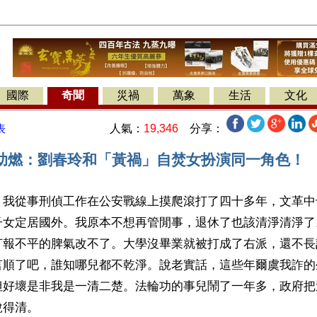
國際
奇聞
災禍
萬象
生活
文化
人氣：
19,346
分享：
表
助燃：劉春玲和「黃禍」自焚女扮演同一角色！
】我從事刑偵工作在公安戰線上摸爬滾打了四十多年，文革中
子女定居國外。我原本不想再管閒事，退休了也該清淨清淨了
打報不平的脾氣改不了。大學沒畢業就被打成了右派，還不長
言順了吧，誰知哪兒都不乾淨。說老實話，這些年爾虞我詐的
但好壞是非我是一清二楚。法輪功的事兒鬧了一年多，政府把
說得清。