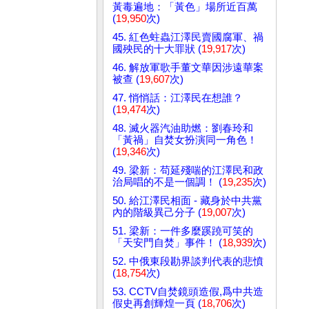
黃毒遍地：「黃色」場所近百萬
(
19,950
次)
45. 紅色蛀蟲江澤民賣國腐軍、禍
國殃民的十大罪狀 (
19,917
次)
46. 解放軍歌手董文華因涉遠華案
被查 (
19,607
次)
47. 悄悄話：江澤民在想誰？
(
19,474
次)
48. 滅火器汽油助燃：劉春玲和
「黃禍」自焚女扮演同一角色！
(
19,346
次)
49. 梁新：苟延殘喘的江澤民和政
治局唱的不是一個調！ (
19,235
次)
50. 給江澤民相面 - 藏身於中共黨
內的階級異己分子 (
19,007
次)
51. 梁新：一件多麼蹊蹺可笑的
「天安門自焚」事件！ (
18,939
次)
52. 中俄東段勘界談判代表的悲憤
(
18,754
次)
53. CCTV自焚鏡頭造假,爲中共造
假史再創輝煌一頁 (
18,706
次)