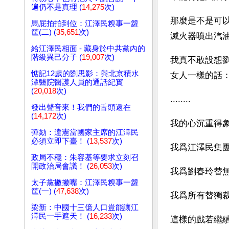
遍仍不是真理 (
14,275
次)
那麼是不是可
馬屁拍拍到位：江澤民糗事一籮
筐(二) (
35,651
次)
滅火器噴出汽
給江澤民相面 - 藏身於中共黨內的
階級異己分子 (
19,007
次)
我真不敢設想
惦記12歲的劉思影：與北京積水
女人一樣的話：「騙
潭醫院醫護人員的通話紀實
(
20,018
次)
........
發出聲音來！我們的舌頭還在
(
14,172
次)
我的心沉重得
彈劾：違憲當國家主席的江澤民
必須立即下臺！ (
13,537
次)
我爲江澤民集
政局不穩：朱容基等要求立刻召
開政治局會議！ (
26,053
次)
我爲劉春玲替
太子黨撇撇嘴：江澤民糗事一籮
筐(一) (
47,638
次)
我爲所有替獨
梁新：中國十三億人口豈能讓江
澤民一手遮天！ (
16,233
次)
這樣的戲若繼