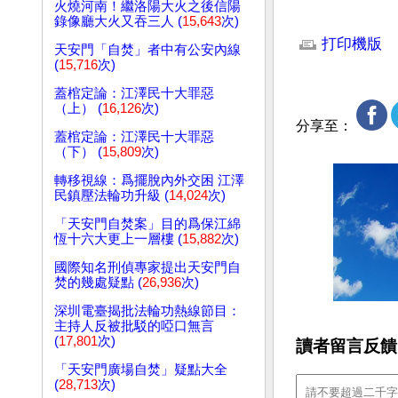
火燒河南！繼洛陽大火之後信陽
文章網址: http://w
錄像廳大火又吞三人 (
15,643
次)
打印機版
天安門「自焚」者中有公安內線
(
15,716
次)
蓋棺定論：江澤民十大罪惡
（上） (
16,126
次)
分享至：
蓋棺定論：江澤民十大罪惡
（下） (
15,809
次)
轉移視線：爲擺脫內外交困 江澤
民鎮壓法輪功升級 (
14,024
次)
「天安門自焚案」目的爲保江綿
恆十六大更上一層樓 (
15,882
次)
國際知名刑偵專家提出天安門自
焚的幾處疑點 (
26,936
次)
深圳電臺揭批法輪功熱線節目：
主持人反被批駁的啞口無言
(
17,801
次)
讀者留言反饋
「天安門廣場自焚」疑點大全
(
28,713
次)