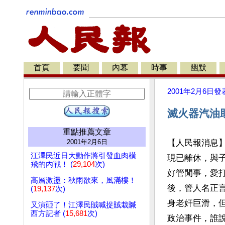
首頁
要聞
內幕
時事
幽默
2001年2月6日
發
滅火器汽油
重點推薦文章
2001年2月6日
【人民報消息
江澤民近日大動作將引發血肉橫
現已離休，與
飛的內戰！ (
29,104
次)
好管閒事，愛
高層激盪：秋雨欲來，風滿樓！
後，管人名正
(
19,137
次)
身老奸巨滑，
又演砸了！江澤民賊喊捉賊栽贓
西方記者 (
15,681
次)
政治事件，誰