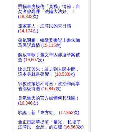
照貓畫虎模仿「黃禍」情節：自
焚者曾高呼「法輪大法好」！
(
18,332
次)
孤家寡人：江澤民的末日感
(
14,174
次)
蕩氣迴腸：鄉黨委書記上書朱總
爲民訴真情 (
15,115
次)
解放軍歌手董文華因涉遠華案被
查 (
19,607
次)
比比江與朱：敢走到人民中間，
這本身就是榮耀！ (
18,530
次)
宗教政策妙不可言：政治和尚享
省部級待遇 (
16,847
次)
臭氣熏天的官方媒體何其醜陋！
(
16,346
次)
歌謠：新「東方紅」 (
17,353
次)
金正日訪華提前「暴光」 忙壞了
江澤民「全黑」的右腿 (
16,563
次)