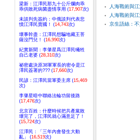
梁新：江澤民那九十公斤爛肉乖
人海戰術與江
乖供敗死病菌盡情享用 (
17,907
次)
人海戰術與江
未談判先簽約：中俄談判代表悲
京生語絲：不
憤江澤民賣國！ (
14,743
次)
壞事幹盡：江澤民想騙地藏王菩
薩沒門兒！ (
16,990
次)
紀實新聞：李肇星爲江澤民犧牲
自己老婆 (
28,310
次)
祕密處決原38軍軍長的密令是江
澤民簽署的??? (
17,660
次)
民諺：江澤民當軍委主席 (
15,469
次)
李肇星暗中聯絡法輪功留後路
(
17,476
次)
北京百姓：什麼時候把共產黨敗
壞完了，江澤民就心滿意足了！
(
15,724
次)
江澤民：「三年內會發生大動
亂」 (
16,519
次)