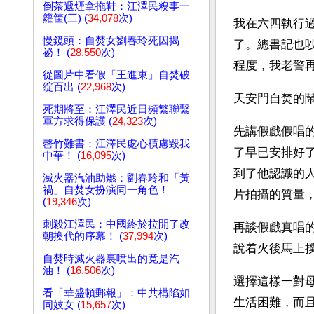
倒茶遞煙拿拖鞋：江澤民糗事一
籮筐(三) (
34,078
次)
我在六四執行
慢鏡頭：自焚女劉春玲死因揭
了。總書記也
祕！ (
28,550
次)
程度，我老警
從圖片中看假「王進東」自焚破
綻百出 (
22,968
次)
天安門自焚的
死期將至：江澤民近日頻繁聯繫
軍方求得保護 (
24,323
次)
先講假戲假唱
罄竹難書：江澤民處心積慮毀我
了早已安排好
中華！ (
16,095
次)
到了他認識的
滅火器汽油助燃：劉春玲和「黃
禍」自焚女扮演同一角色！
片拍攝的質量
(
19,346
次)
刺殺江澤民：中國終於拉開了改
再談假戲真唱
朝換代的序幕！ (
37,994
次)
說着火後馬上
自焚時滅火器裏噴出的竟是汽
油！ (
16,506
次)
選擇這樣一對
看「華盛頓郵報」：中共構陷如
生活困難，而
同妓女 (
15,657
次)