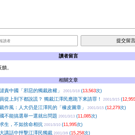
讀者留言
反饋。
相關文章
譴責中國「邪惡的獨裁政權」
(
13,563
次)
2001/3/18
員從上到下都說謊？ 獨裁江澤民應跪下來請罪！
(
12,95
2001/3/15
裁作風：人大仍是江澤民的「橡皮圖章」
(
12,279
次)
2001/3/15
國不能搞選舉一選就出問題
(
11,085
次)
2001/3/13
求生，不如捨命相抗
(
11,995
次)
2001/3/10
大講話中抨擊江澤民獨裁
(
15,258
次)
2001/3/9