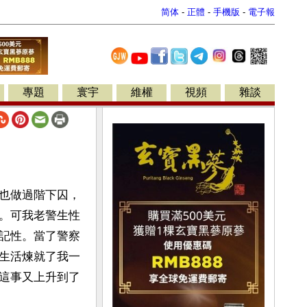
简体
-
正體
-
手機版
-
電子報
專題
寰宇
維權
視頻
雜談
也做過階下囚，
。可我老警生性
記性。當了警察
生活煉就了我一
這事又上升到了