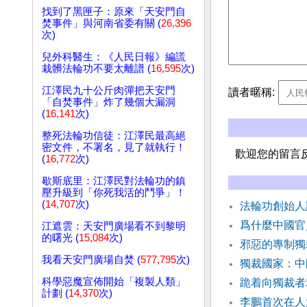
找到了黑匣子：原來「天安門自
焚事件」與河南省委有關 (
26,396
次)
兒外科醫生：《人民日報》編謊
栽髒法輪功不要太離譜 (
16,595
次)
江澤民九十公斤肉彈把天安門
讀者暱稱:
「自焚事件」炸了幾個大漏洞
(
16,141
次)
整死法輪功信徒：江澤民最高絕
密文件，不署名，見了就執行！
歡迎您的留言
(
16,772
次)
歇斯底里：江澤民對法輪功的鎮
壓升級到「你死我活的鬥爭」！
(
14,707
次)
法輪功創始人
爲什麼中國官
江遮雲：天安門廣場看不到黎明
的曙光 (
15,084
次)
邪惡的專制獨
我看天安門廣場自焚 (
577,795
次)
獨裁國家：中
科學惡魔宣佈開始「複製人類」
跪着向獨裁者
計劃 (
14,370
次)
李鵬首次在人