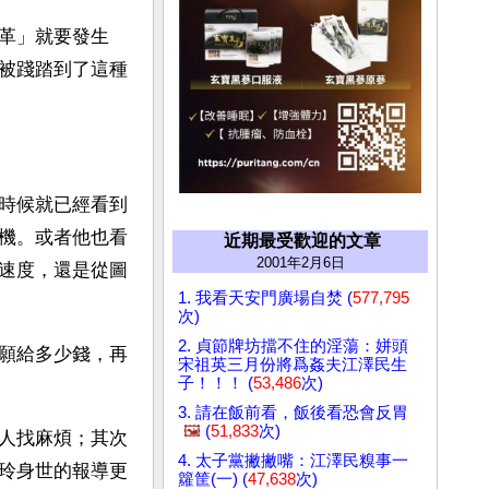
革」就要發生
被踐踏到了這種
時候就已經看到
機。或者他也看
近期最受歡迎的文章
2001年2月6日
速度，還是從圖
1. 我看天安門廣場自焚 (
577,795
次)
2. 貞節牌坊擋不住的淫蕩：姘頭
願給多少錢，再
宋祖英三月份將爲姦夫江澤民生
子！！！ (
53,486
次)
3. 請在飯前看，飯後看恐會反胃
🖼️
(
51,833
次)
人找麻煩；其次
4. 太子黨撇撇嘴：江澤民糗事一
玲身世的報導更
籮筐(一) (
47,638
次)