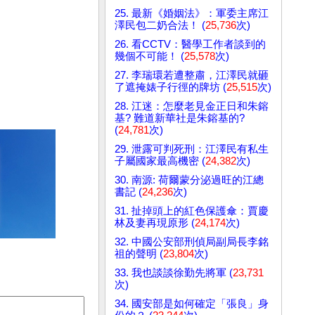
25. 最新《婚姻法》：軍委主席江
澤民包二奶合法！ (
25,736
次)
26. 看CCTV：醫學工作者談到的
幾個不可能！ (
25,578
次)
27. 李瑞環若遭整肅，江澤民就砸
了遮掩婊子行徑的牌坊 (
25,515
次)
28. 江迷：怎麼老見金正日和朱鎔
基? 難道新華社是朱鎔基的?
(
24,781
次)
29. 泄露可判死刑：江澤民有私生
子屬國家最高機密 (
24,382
次)
30. 南源: 荷爾蒙分泌過旺的江總
書記 (
24,236
次)
31. 扯掉頭上的紅色保護傘：賈慶
林及妻再現原形 (
24,174
次)
32. 中國公安部刑偵局副局長李銘
祖的聲明 (
23,804
次)
33. 我也談談徐勤先將軍 (
23,731
次)
34. 國安部是如何確定「張良」身