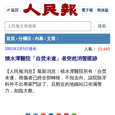
↺ 返回 
電子報
简体版
首頁
分欄目
內幕
文章
›
›
›
：
2001年2月5日
發表
人氣：
15,440
積水潭醫院「自焚未遂」者突然消聲匿跡
【人民報消息】最新消息：積水潭醫院所有「自焚
未遂」燒傷者已經全部轉移，不知去向。該院除牙
科外不出專家門診了。且附近的地鐵站口布滿警
力，如臨大敵。