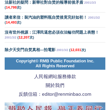
法新社的疑問：新華社對自焚的報導前後矛盾
2001/3/3
(
14,799
次)
讀者來信：裝汽油的塑料瓶自焚後竟完好如初！
2001/3/2
(
14,493
次)
沒有世外桃源：江澤民逼您必須在法輪功問題上表態！
(
12,207
次)
2001/3/2
除夕天安門自焚真相---拍電影
(
12,031
次)
2001/3/2
Copyright© RMB Public Foundation Inc.
All Rights Reserved
人民報網站服務條款
關於我們
反饋信箱：
editor@renminbao.com