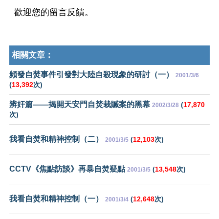
歡迎您的留言反饋。
相關文章：
頻發自焚事件引發對大陸自殺現象的研討（一）
2001/3/6
(
13,392
次)
辨奸篇——揭開天安門自焚栽贓案的黑幕
(
17,870
2002/3/28
次)
我看自焚和精神控制（二）
(
12,103
次)
2001/3/5
CCTV《焦點訪談》再暴自焚疑點
(
13,548
次)
2001/3/5
我看自焚和精神控制（一）
(
12,648
次)
2001/3/4