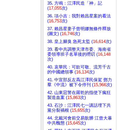
35. 方鳴：江澤民造「神」記
(
17,055
次)
36. 項小吉：我對賴昌星案的看法
(
16,753
次)
37. 賴昌星妻子曾明娜無條件釋放
(圖文) (
16,746
次)
38. 皇上腳臭 急死太監 (
16,614
次)
39. 看中共調整天津市委、海南省
委領導班子名單後的嘮叨 (
16,148
次)
40. 哀華民：可欽可敬、流芳千古
的中國總領事 (
16,134
次)
41. 中宣部反左爲江澤民保駕 鄧力
羣《中流》被下令停刊 (
15,966
次)
42. 山東惡警在羅乾的指使下瘋狂
製造血案 (
15,863
次)
43. 石沙：江澤民七一講話埋下共
黨分裂禍根 (
15,655
次)
44. 北戴河會前交易骯髒 江曾大暴
中共醜態 (
15,645
次)