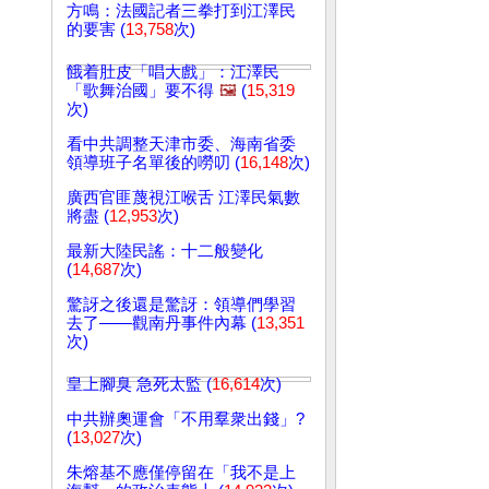
方鳴：法國記者三拳打到江澤民
的要害 (
13,758
次)
餓着肚皮「唱大戲」：江澤民
「歌舞治國」要不得
🖼️
(
15,319
次)
看中共調整天津市委、海南省委
領導班子名單後的嘮叨 (
16,148
次)
廣西官匪蔑視江喉舌 江澤民氣數
將盡 (
12,953
次)
最新大陸民謠：十二般變化
(
14,687
次)
驚訝之後還是驚訝：領導們學習
去了——觀南丹事件內幕 (
13,351
次)
皇上腳臭 急死太監 (
16,614
次)
中共辦奧運會「不用羣衆出錢」?
(
13,027
次)
朱熔基不應僅停留在「我不是上