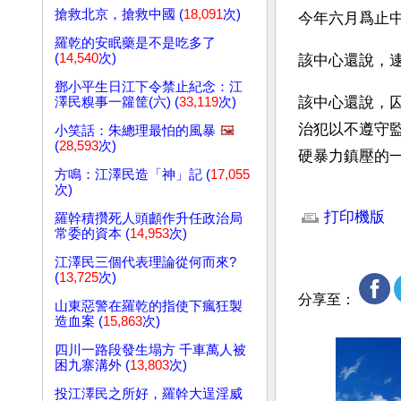
搶救北京，搶救中國 (
18,091
次)
今年六月爲止中
羅乾的安眠藥是不是吃多了
(
14,540
次)
該中心還說，
鄧小平生日江下令禁止紀念：江
該中心還說，囚
澤民糗事一籮筐(六) (
33,119
次)
治犯以不遵守
小笑話：朱總理最怕的風暴
🖼️
(
28,593
次)
硬暴力鎮壓的一
方鳴：江澤民造「神」記 (
17,055
次)
文章網址: http://w
打印機版
羅幹積攢死人頭顱作升任政治局
常委的資本 (
14,953
次)
江澤民三個代表理論從何而來?
(
13,725
次)
分享至：
山東惡警在羅乾的指使下瘋狂製
造血案 (
15,863
次)
四川一路段發生塌方 千車萬人被
困九寨溝外 (
13,803
次)
投江澤民之所好，羅幹大逞淫威