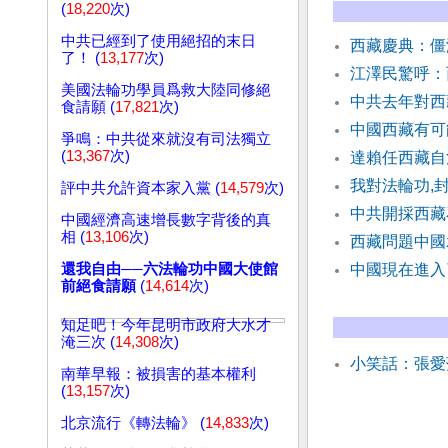
(
18,220
次)
中共已經到了使用絕招的末日
西藏慶典：僵
了！ (
13,177
次)
江澤民驚呼：
美國法輪功學員爲救大陸同修絕
中共去年對西
食請願 (
17,821
次)
中國西藏有可
爭鳴：中共從來就沒有司法獨立
(
13,367
次)
達賴任西藏
我對法輪功,
評中共允許資本家入黨 (
14,579
次)
中共開採西藏
中國經濟高速增長數字背後的真
相 (
13,106
次)
西藏問題中國
還我自由──六法輪功中國大使館
中國現在進入
前絕食請願
(
14,614
次)
知足吧！今年昆明市政府大水才
淹三次 (
14,308
次)
小笑話：張愛
南華早報：被損害的基本權利
(
13,157
次)
北京流行《轉法輪》 (
14,833
次)