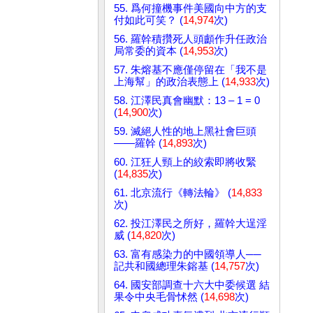
55. 爲何撞機事件美國向中方的支
付如此可笑？ (
14,974
次)
56. 羅幹積攢死人頭顱作升任政治
局常委的資本 (
14,953
次)
57. 朱熔基不應僅停留在「我不是
上海幫」的政治表態上 (
14,933
次)
58. 江澤民真會幽默：13 – 1 = 0
(
14,900
次)
59. 滅絕人性的地上黑社會巨頭
——羅幹 (
14,893
次)
60. 江狂人頸上的絞索即將收緊
(
14,835
次)
61. 北京流行《轉法輪》 (
14,833
次)
62. 投江澤民之所好，羅幹大逞淫
威 (
14,820
次)
63. 富有感染力的中國領導人──
記共和國總理朱鎔基 (
14,757
次)
64. 國安部調查十六大中委候選 結
果令中央毛骨怵然 (
14,698
次)