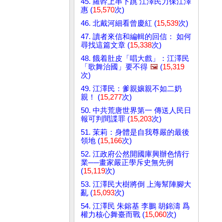
45. 羅幹上串下跳 江澤民力保江澤
惠 (
15,570
次)
46. 北戴河細看曾慶紅 (
15,539
次)
47. 讀者來信和編輯的回信： 如何
尋找這篇文章 (
15,338
次)
48. 餓着肚皮「唱大戲」：江澤民
「歌舞治國」要不得
🖼️
(
15,319
次)
49. 江澤民：爹親孃親不如二奶
親！ (
15,277
次)
50. 中共荒唐世界第一 傳送人民日
報可判間諜罪 (
15,203
次)
51. 茉莉：身體是自我尊嚴的最後
領地 (
15,166
次)
52. 江政府公然開國庫興辦色情行
業──畫家嚴正學斥史無先例
(
15,119
次)
53. 江澤民大樹將倒 上海幫陣腳大
亂 (
15,093
次)
54. 江澤民 朱鎔基 李鵬 胡錦濤 爲
權力核心舞臺而戰 (
15,060
次)