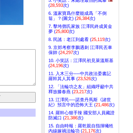
5. 小笑話：朱總理最怕的風暴
🖼️
(
28,593
次)
6. 溫家寶爲什麼能成爲「不倒
翁」？(圖文) (
26,384
次)
7. 擊垮鄧氏家族 江澤民終成黃金
夢 (
25,800
次)
8. 民謠：老江到處看 (
25,119
次)
9. 京郊考察李鵬遇刺 江澤民丟車
保帥 (
24,297
次)
10. 小笑話：江澤民初見萊溫斯基
(
24,196
次)
11. 入木三分──中共政法委書記
羅幹其人其事 (
23,526
次)
12. 「法輪功之友」組織呼籲中共
釋放滕春燕 (
23,217
次)
13. 江澤民──諾查丹馬斯《諸世
紀》預言中的恐怖大王 (
21,486
次)
14. 羅幹心狠手辣 國安部人員藏證
防滅口 (
21,386
次)
15. 自由時報：羅乾親自指揮犧牲
內線嫁禍法輪功 (
21,176
次)