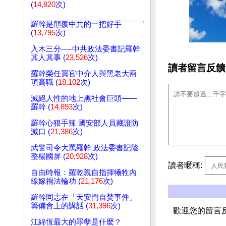
(
14,820
次)
羅幹是顛覆中共的一把好手
(
13,795
次)
入木三分──中共政法委書記羅幹
其人其事 (
23,526
次)
讀者留言反饋
羅幹榮任買官中介人與黑老大兩
項高職 (
18,102
次)
滅絕人性的地上黑社會巨頭——
羅幹 (
14,893
次)
羅幹心狠手辣 國安部人員藏證防
滅口 (
21,386
次)
武警司令大罵羅幹 政法委書記陰
整楊國屏 (
20,928
次)
讀者暱稱:
自由時報：羅乾親自指揮犧牲內
線嫁禍法輪功 (
21,176
次)
羅幹同志在「天安門自焚事件」
籌備會上的講話 (
31,396
次)
歡迎您的留言
江綿恆最大的罪孽是什麼？