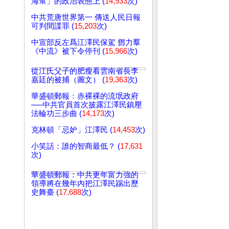
海幫」的政治表態上 (
14,933
次)
中共荒唐世界第一 傳送人民日報
可判間諜罪 (
15,203
次)
中宣部反左爲江澤民保駕 鄧力羣
《中流》被下令停刊 (
15,966
次)
從江氏父子的肥瘦看雲南省長李
嘉廷的被捕（圖文） (
19,363
次)
華盛頓郵報：赤裸裸的流氓政府
──中共官員首次披露江澤民鎮壓
法輪功三步曲 (
14,173
次)
克林頓「忌妒」江澤民 (
14,453
次)
小笑話：誰的智商最低？ (
17,631
次)
華盛頓郵報：中共更年富力強的
領導將在幾年內把江澤民踢出歷
史舞臺 (
17,688
次)