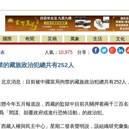
國際
奇聞
災禍
萬象
生活
文化
人氣：
10,975
分享：
發表
禁的藏族政治犯總共有252人
北京消息：目前被中國當局拘禁的藏族政治犯總共有252人
。
媒體今年五月報道說，西藏的監獄中目前共關押着兩千三百名
罪爲「間諜、顛覆政府或進行恐怖活動」的政治犯。
「西藏人權與民主中心」星期二發表聲明說，該組織研究彙集