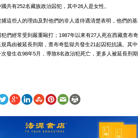
國共有252名藏族政治囚犯，其中26人是女性。
逮捕這些人的理由及對他們的非人道待遇清楚表明，他們的基
犯們經常受到嚴重毆打；1987年以來有27人死在西藏查布奇
監規爲由被延長刑期，查布奇監獄共發生21起囚犯抗議。其
次發生在98年5月，導致8名政治犯死亡，更多人被延長刑
ww.renminbao.com/rmb/articles/2001/8/22/15275b.html