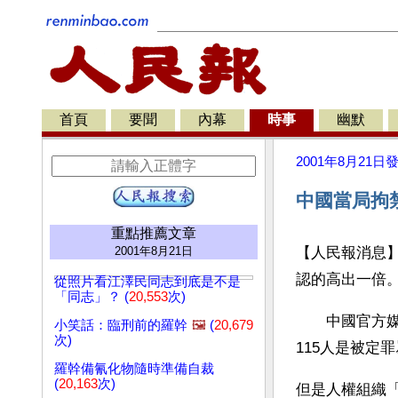
首頁
要聞
內幕
時事
幽默
2001年8月21日
中國當局拘
重點推薦文章
2001年8月21日
【人民報消息】
認的高出一倍
從照片看江澤民同志到底是不是
「同志」？ (
20,553
次)
　　中國官方
小笑話：臨刑前的羅幹
🖼️
(
20,679
次)
115人是被定
羅幹備氰化物隨時準備自裁
(
20,163
次)
但是人權組織