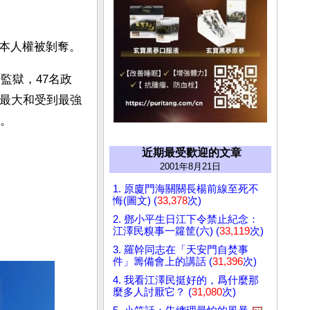
本人權被剝奪。
監獄，47名政
中最大和受到最強
期。
近期最受歡迎的文章
2001年8月21日
1. 原廈門海關關長楊前線至死不
悔(圖文) (
33,378
次)
2. 鄧小平生日江下令禁止紀念：
江澤民糗事一籮筐(六) (
33,119
次)
3. 羅幹同志在「天安門自焚事
件」籌備會上的講話 (
31,396
次)
4. 我看江澤民挺好的，爲什麼那
麼多人討厭它？ (
31,080
次)