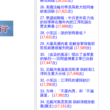
兩項高職 (
18,102
次)
26. 美國法輪功學員爲救大陸同修
絕食請願 (
17,821
次)
27. 華盛頓郵報：中共更年富力強
的領導將在幾年內把江澤民踢出
歷史舞臺 (
17,688
次)
28. 小笑話：誰的智商最低？
(
17,631
次)
29. 大爆高層內幕 前解放軍情報部
部長姬勝德被判死緩 (
17,589
次)
30. 《血染的風采》唱出了遠華案
的慘烈──坊間盛傳董文華已自殺
(
17,447
次)
31. 北戴河會議激流暗湧 胡錦濤江
澤民生重大分歧 (
17,446
次)
32. 小笑話：江澤民的遲歸妙計
(
17,396
次)
33. 方鳴：「不露內秀」和「不漏
露羞」 (
17,382
次)
34. 北戴河風雲莫測 胡錦濤穩坐船
臺(圖文) (
17,151
次)