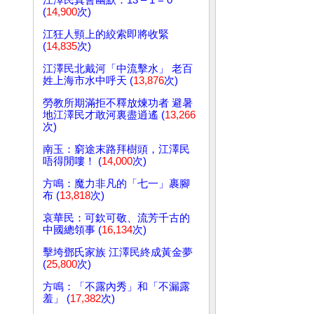
江澤民真會幽默：13 – 1 = 0
(
14,900
次)
江狂人頸上的絞索即將收緊
(
14,835
次)
江澤民北戴河「中流擊水」 老百
姓上海市水中呼天 (
13,876
次)
勞教所期滿拒不釋放煉功者 避暑
地江澤民才敢河裏盡逍遙 (
13,266
次)
南玉：窮途末路拜樹頭，江澤民
唔得閒嘍！ (
14,000
次)
方鳴：魔力非凡的「七一」裹腳
布 (
13,818
次)
哀華民：可欽可敬、流芳千古的
中國總領事 (
16,134
次)
擊垮鄧氏家族 江澤民終成黃金夢
(
25,800
次)
方鳴：「不露內秀」和「不漏露
羞」 (
17,382
次)