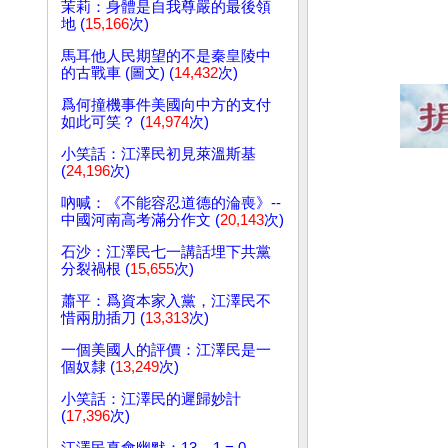
茉莉：身體是自我尊嚴的最後領
地 (
15,166
次)
馬耳他人民期望的不是秦皇陵中
的古戰車 (圖文) (
14,432
次)
爲何撞機事件美國向中方的支付
如此可笑？ (
14,974
次)
小笑話：江澤民初見萊溫斯基
(
24,196
次)
吶喊：《不能容忍道德的淪喪》--
中國河南高考滿分作文 (
20,143
次)
石沙：江澤民七一講話埋下共黨
分裂禍根 (
15,655
次)
蕭平：爲資本家入黨，江澤民不
惜兩肋插刀 (
13,313
次)
一個美國人的評價：江澤民是一
個奴隸 (
13,249
次)
小笑話：江澤民的遲歸妙計
(
17,396
次)