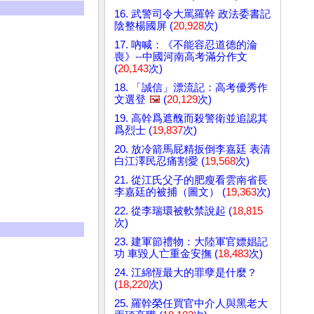
16. 武警司令大罵羅幹 政法委書記
陰整楊國屏 (
20,928
次)
17. 吶喊：《不能容忍道德的淪
喪》--中國河南高考滿分作文
(
20,143
次)
18. 「誠信」漂流記：高考優秀作
文選登
🖼️
(
20,129
次)
19. 高幹爲遮醜而殺警衛並追認其
爲烈士 (
19,837
次)
20. 放冷箭馬屁精扳倒李嘉廷 表清
白江澤民忍痛割愛 (
19,568
次)
21. 從江氏父子的肥瘦看雲南省長
李嘉廷的被捕（圖文） (
19,363
次)
22. 從李瑞環被軟禁說起 (
18,815
次)
23. 建軍節禮物：大陸軍官嫖娼記
功 車毀人亡重金安撫 (
18,483
次)
24. 江綿恆最大的罪孽是什麼？
(
18,220
次)
25. 羅幹榮任買官中介人與黑老大