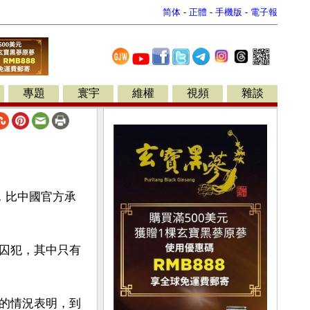
简体
-
正體
-
手機版
-
電子報
專題
寰宇
維權
視頻
雜談
，比中國官方承
囚犯，其中只有
的情況表明，到