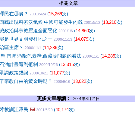
相關文章
澤民在哪裏？
(
15,269
次)
2001/5/24
西藏出現科索沃氣候 中國可能發生內戰
(
13,210
次)
2001/5/12
藏政治與宗教壓迫全面惡化
(
14,860
次)
2001/1/6
能是世界文明發祥地之一
(
14,079
次)
2000/11/13
自治區主席？
(
14,286
次)
2000/11/1
封聖,南聯盟轟炸,臺灣,西藏等問題的看法
(
14,285
次)
2000/11/1
石油計畫遭到抵制
(
13,315
次)
2000/10/26
承認政策錯誤
(
11,077
次)
2000/10/21
了宗教自由的黃金時期？
(
13,022
次)
2000/9/16
更多文章導讀：
2001年8月21日
萍教訓江澤民
🖼️
(
40,174
次)
2001/5/20