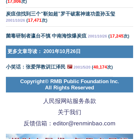
(
17,006
次)
炭疽信找到三个“靳如超”罗干破案神速功盖孙玉玺
(
17,471
次)
2001/10/26
菌毒研制者瀛台不慎 中南海惊爆炭疽
(
17,245
次)
2001/10/26
更多文章导读：
2001年10月26日
小笑话：张爱萍教训江泽民
🖼️
(
40,174
次)
2001/5/20
Copyright© RMB Public Foundation Inc.
All Rights Reserved
人民报网站服务条款
关于我们
反馈信箱：
editor@renminbao.com