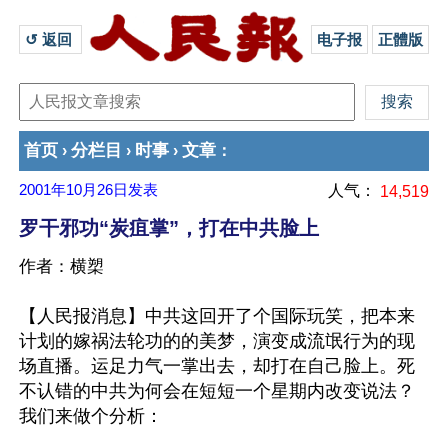
↺ 返回 
电子报
正體版
首页
分栏目
时事
文章
›
›
›
：
2001年10月26日
发表
人气：
14,519
罗干邪功“炭疽掌”，打在中共脸上
作者：横槊
【人民报消息】中共这回开了个国际玩笑，把本来
计划的嫁祸法轮功的的美梦，演变成流氓行为的现
场直播。运足力气一掌出去，却打在自己脸上。死
不认错的中共为何会在短短一个星期内改变说法？
我们来做个分析：