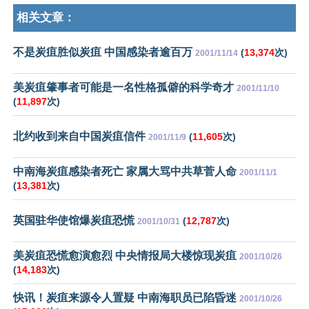
相关文章：
不是炭疽胜似炭疽 中国感染者逾百万
(
13,374
次)
2001/11/14
美炭疽肇事者可能是一名性格孤僻的科学奇才
2001/11/10
(
11,897
次)
北约收到来自中国炭疽信件
(
11,605
次)
2001/11/9
中南海炭疽感染者死亡 家属大骂中共草菅人命
2001/11/1
(
13,381
次)
英国驻华使馆爆炭疽恐慌
(
12,787
次)
2001/10/31
美炭疽恐慌愈演愈烈 中央情报局大楼惊现炭疽
2001/10/26
(
14,183
次)
快讯！炭疽来源令人置疑 中南海职员已陷昏迷
2001/10/26