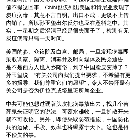
偏不提这回事。CNN也仅列出美国和肯尼亚发现了
炭疽病毒，其意不言自明。出口不成，更谈不上传
内销了。所以孙玉玺出尔反尔也应在意料之中。其
实，一星期之后澄清已经是很失面子了，检测有无
炭疽病毒只需一天时间。
美国的参、众议院及白宫、邮局，一旦发现病毒即
采取调察、隔离、消毒并及时向媒体及民众通告。
是不是西方人也入乡随俗，到了中国脸皮变薄了？
孙玉玺说：“有关公司向我们提出要求，不希望有更
多的报导。我们尊重它们的愿望”，令人不禁怀疑有
关公司是否为伊拉克或塔里班所属企业。
中共可能也想过硬著头皮把病毒放出去，找几个替
死鬼来证明它的说法。可覆水难收，一旦扩散开来
就不可收拾。另外，即使采取防范措施，中国防化
兵的运做、手段、效率也将曝露于天下。这也是得
不偿失的事。