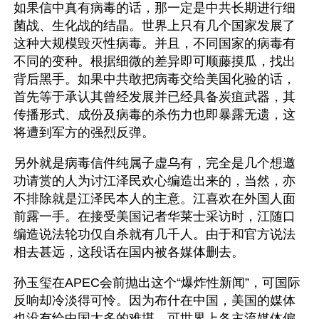
如果信中真有病毒的话，那一定是中共长期进行细
菌战、生化战的结晶。世界上只有几个国家发展了
这种大规模毁灭性病毒。并且，不同国家的病毒有
不同的变种。根据细微的差异即可顺藤摸瓜，找出
背后黑手。如果中共敢把病毒交给美国化验的话，
首先等于承认其曾经发展并已经具备炭疽武器，其
传播形式、成份及病毒的杀伤力也即暴露无遗，这
将遭到军方的强烈反弹。
另外就是病毒信件纯属子虚乌有，完全是几个想邀
功请赏的人为讨江泽民欢心编造出来的，当然，亦
不排除就是江泽民本人的主意。江喜欢在外国人面
前露一手。在接受美国记者华莱士采访时，江随口
编造说法轮功仅自杀就有几千人。由于和官方说法
相去甚远，这段话在国内被各媒体删去。
孙玉玺在APEC会前抛出这个“爆炸性新闻”，可国际
反响却冷淡得可怜。因为布什在中国，美国的媒体
也没有给中国太多的难堪。可世界上各主流媒体偏