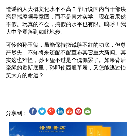
造谣的人大概文化水平不高？早听说国内当干部诀
窍是揣摩领导意图，而不是真才实学。现在看果然
不假。玩真的不会，搞假的水平也有限。呜呼！我
大中华竟落到如此地步。
可怜的孙玉玺，虽能保持撒谎脸不红的功底，但尊
严尽失，不知将来还配不配宣布其它重大新闻。其
实这也难怪，孙玉玺不过是个傀儡罢了。如果背后
牵绳的歇斯底里，孙即使西服革履，又怎能逃过怡
笑大方的命运？
分享到：