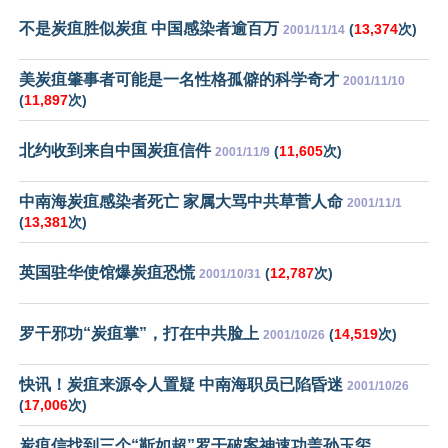
不是炭疽胜似炭疽 中国感染者逾百万
(
13,374
次)
2001/11/14
美炭疽肇事者可能是一名性格孤僻的科学奇才
2001/11/10
(
11,897
次)
北约收到来自中国炭疽信件
(
11,605
次)
2001/11/9
中南海炭疽感染者死亡 家属大骂中共草菅人命
2001/11/1
(
13,381
次)
英国驻华使馆爆炭疽恐慌
(
12,787
次)
2001/10/31
罗干邪功“炭疽掌”，打在中共脸上
(
14,519
次)
2001/10/26
快讯！炭疽来源令人置疑 中南海职员已陷昏迷
2001/10/26
(
17,006
次)
炭疽信找到三个“靳如超”罗干破案神速功盖孙玉玺