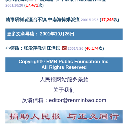
(
17,471
次)
2001/10/26
菌毒研制者瀛台不慎 中南海惊爆炭疽
(
17,245
次)
2001/10/26
更多文章导读：
2001年10月26日
小笑话：张爱萍教训江泽民
🖼️
(
40,174
次)
2001/5/20
Copyright© RMB Public Foundation Inc.
All Rights Reserved
人民报网站服务条款
关于我们
反馈信箱：
editor@renminbao.com