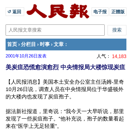
↺ 返回 
电子报
正體版
首页
分栏目
时事
文章
›
›
›
：
2001年10月26日
发表
人气：
14,183
美炭疽恐慌愈演愈烈 中央情报局大楼惊现炭疽
【人民报消息】美国本土安全办公室主任汤姆-里奇
10月26日说，调查人员在中央情报局位于华盛顿外
的大楼内也发现了炭疽孢子。
据法新社报道，里奇说：“我今天一大早听说，那里
发现了一些炭疽孢子。”他补充说，孢子的数量看起
来在“医学上无足轻重”。