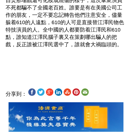
自焚那場戲還可化妝成燒傷的樣子，這次羣衆演員
不死都騙不了全國老百姓。誰要是有在美國公司工
作的朋友，一定不要忘記轉告他們注意安全，儘量
躲着610的人遠點，610的人可是直接替江澤民物色
特技演員的人。全中國的人都要防着江澤民和610
點，誰知道江澤民腦子裏又在策劃哪出騙人的把
戲，反正誰被江澤民選中了，誰就會大禍臨頭的。
分享到：