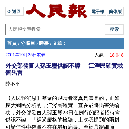
↺ 返回 
電子報
简体版
首頁
分欄目
時事
文章
›
›
›
：
2001年10月25日
發表
人氣：
18,048
外交部發言人孫玉璽供認不諱──江澤民確實栽
髒陷害
陸不平
【人民報消息】羣衆的眼睛看來真是雪亮的，正如
廣大網民分析的，江澤民確實一直在栽髒陷害法輪
功，外交部發言人孫玉璽23日在例行的記者招待會
供認不諱：「經過嚴格的檢驗，上次我提到的兩封
可疑信件中確實不存在炭疽病毒。至於具體細節，