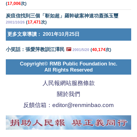
(
17,006
次)
炭疽信找到三個「靳如超」羅幹破案神速功蓋孫玉璽
(
17,471
次)
2001/10/26
更多文章導讀：
2001年10月25日
小笑話：張愛萍教訓江澤民
🖼️
(
40,174
次)
2001/5/20
Copyright© RMB Public Foundation Inc.
All Rights Reserved
人民報網站服務條款
關於我們
反饋信箱：
editor@renminbao.com