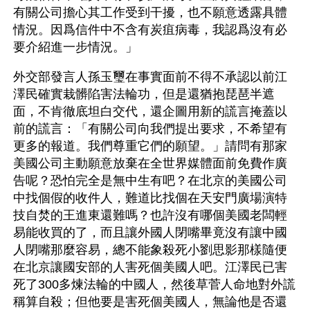
有關公司擔心其工作受到干擾，也不願意透露具體
情況。因爲信件中不含有炭疽病毒，我認爲沒有必
要介紹進一步情況。」 
外交部發言人孫玉璽在事實面前不得不承認以前江
澤民確實栽髒陷害法輪功，但是還猶抱琵琶半遮
面，不肯徹底坦白交代，還企圖用新的謊言掩蓋以
前的謊言：「有關公司向我們提出要求，不希望有
更多的報道。我們尊重它們的願望。」請問有那家
美國公司主動願意放棄在全世界媒體面前免費作廣
告呢？恐怕完全是無中生有吧？在北京的美國公司
中找個假的收件人，難道比找個在天安門廣場演特
技自焚的王進東還難嗎？也許沒有哪個美國老闆輕
易能收買的了，而且讓外國人閉嘴畢竟沒有讓中國
人閉嘴那麼容易，總不能象殺死小劉思影那樣隨便
在北京讓國安部的人害死個美國人吧。江澤民已害
死了300多煉法輪的中國人，然後草菅人命地對外謊
稱算自殺；但他要是害死個美國人，無論他是否還