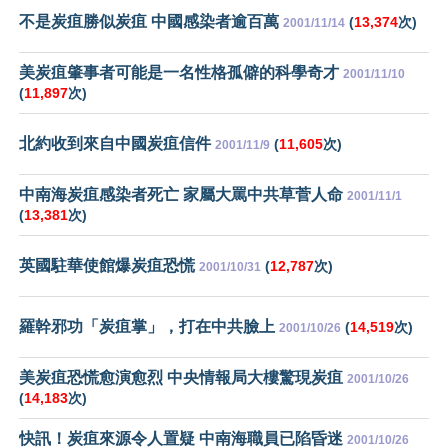
不是炭疽勝似炭疽 中國感染者逾百萬
(
13,374
次)
2001/11/14
美炭疽肇事者可能是一名性格孤僻的科學奇才
2001/11/10
(
11,897
次)
北約收到來自中國炭疽信件
(
11,605
次)
2001/11/9
中南海炭疽感染者死亡 家屬大罵中共草菅人命
2001/11/1
(
13,381
次)
英國駐華使館爆炭疽恐慌
(
12,787
次)
2001/10/31
羅幹邪功「炭疽掌」，打在中共臉上
(
14,519
次)
2001/10/26
美炭疽恐慌愈演愈烈 中央情報局大樓驚現炭疽
2001/10/26
(
14,183
次)
快訊！炭疽來源令人置疑 中南海職員已陷昏迷
2001/10/26