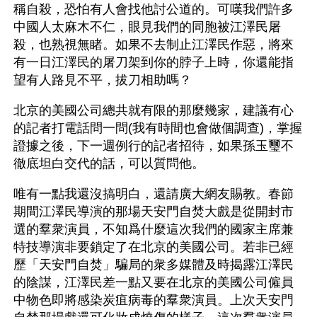
稱自殺，恐怕有人會找他討公道的。可嘆我們許多
中國人太麻木不仁，眼見我們的同胞被江澤民屠
殺，也熟視無睹。如果不去制止江澤民作惡，將來
有一日江澤民的屠刀架到你的脖子上時，你還能指
望有人路見不平，拔刀相助嗎？
北京的美國公司總共就有限的那麼幾家，建議有心
的記者打電話問一問(我有時間也會做個調查)，掌握
證據之後，下一週例行的記者招待，如果孫玉璽不
徹底坦白交代的話，可以質問他。
唯有一點我還沒搞明白，還請廣大網友賜教。春節
期間江澤民導演的那場天安門自焚大戲是從開封市
選的羣衆演員，不知爲什麼這次我們的國家主席兼
特技導演非要鎖定了在北京的美國公司。若非已經
歷「天安門自焚」騙局的衆多媒體及時揭露江澤民
的陰謀，江澤民差一點又要在北京的美國公司僱員
中物色即將感染炭疽病毒的羣衆演員。上次天安門