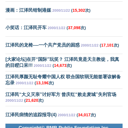
漫画：江泽民钳制港媒
(
15,302
次)
2000/11/22
小笑话：江泽民开车
(
37,098
次)
2000/11/22
江泽民的龙椅----一个共产党员的困惑
(
17,101
次)
2000/11/22
[大家论坛]在开“国际”玩笑？ 江泽民竟是天主教徒，我真
的目瞪口呆!!!
(
14,673
次)
2000/11/22
江泽民厚颜无耻夸耀中国人权 联合国软弱无能签署谅解备
忘录
(
13,196
次)
2000/11/22
江泽民“大义灭亲”讨好军方 曾庆红“败走麦城”失利官场
(
21,620
次)
2000/11/22
江泽民病情的追踪报导(4)
(
34,017
次)
2000/11/22
Copyright© RMB Public Foundation Inc.