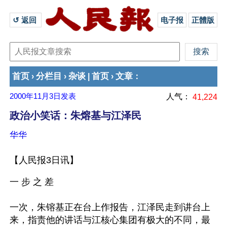
↺ 返回 
电子报
正體版
首页
分栏目
杂谈
首页
文章
›
›
|
›
：
2000年11月3日
发表
人气：
41,224
政治小笑话：朱熔基与江泽民
华华
【人民报3日讯】
一 步 之 差
一次，朱镕基正在台上作报告，江泽民走到讲台上
来，指责他的讲话与江核心集团有极大的不同，最