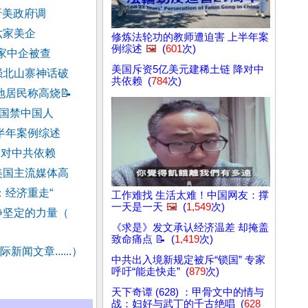
吁美政府调
六家美企
修炼法轮功的教师遭迫害 上半年案
例综述
🖼️
(
601
次)
7家中企被查
美国斥资5亿美元建稀土链 降对中
强北山寨神话破
共依赖 (
784
次)
地居民称高烧
📝
美国禁中国人
半年案例综述
降对中共依赖
美国主流媒体高
：经济重走“
工作难找 生活太难！中国网友：撑
一天是一天
🖼️
(
1,549
次)
静坚定的力量（
《求是》发文承认经济温差 却掩盖
致命痛点 📝 (
1,419
次)
新闻文章......）
中共出入境新规定被斥“锁国” 专家
呼吁“能走快走” (
879
次)
天下奇谭 (628) ：甲骨文中的情与
战：妇好与武丁的千古绝唱 (
628