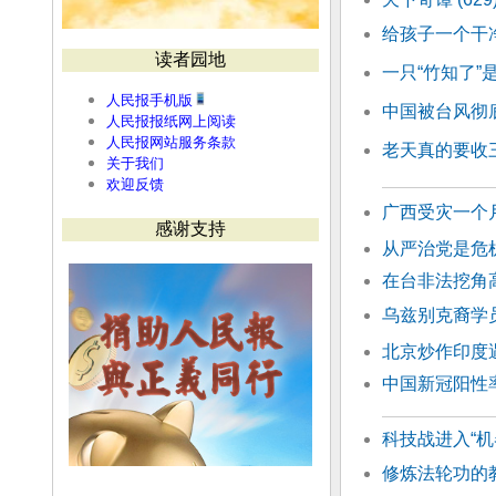
给孩子一个干
读者园地
一只“竹知了
人民报手机版
中国被台风彻底
人民报报纸网上阅读
人民报网站服务条款
老天真的要收
关于我们
欢迎反馈
广西受灾一个
感谢支持
从严治党是危
在台非法挖角高
乌兹别克裔学
北京炒作印度
中国新冠阳性
科技战进入“
修炼法轮功的