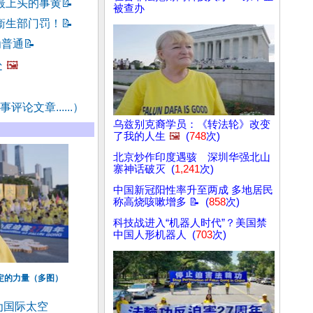
最上头的事黄
📝
被查办
衞生部门罚！
📝
为普通
📝
处
🖼️
评论文章......）
乌兹别克裔学员：《转法轮》改变
了我的人生
🖼️
(
748
次)
北京炒作印度遇骇 深圳华强北山
寨神话破灭 (
1,241
次)
中国新冠阳性率升至两成 多地居民
称高烧咳嗽增多 📝 (
858
次)
科技战进入“机器人时代”？美国禁
中国人形机器人 (
703
次)
定的力量（多图）
为国际太空