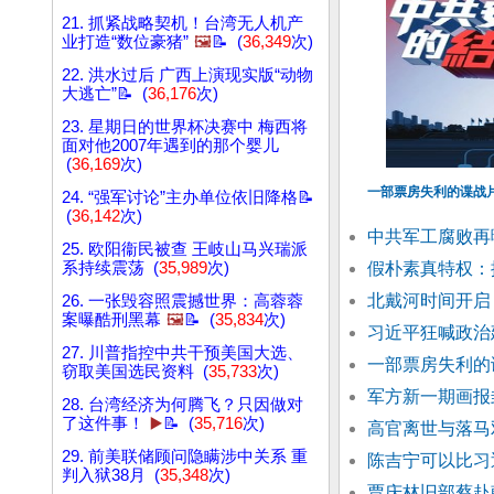
21. 抓紧战略契机！台湾无人机产
业打造“数位豪猪”
🖼️
📝 (
36,349
次)
22. 洪水过后 广西上演现实版“动物
大逃亡”📝 (
36,176
次)
23. 星期日的世界杯决赛中 梅西将
面对他2007年遇到的那个婴儿
(
36,169
次)
一部票房失利的谍战
24. “强军讨论”主办单位依旧降格📝
(
36,142
次)
中共军工腐败再
25. 欧阳衞民被查 王岐山马兴瑞派
系持续震荡 (
35,989
次)
假朴素真特权：
北戴河时间开启
26. 一张毁容照震撼世界：高蓉蓉
案曝酷刑黑幕
🖼️
📝 (
35,834
次)
习近平狂喊政治
27. 川普指控中共干预美国大选、
一部票房失利的
窃取美国选民资料 (
35,733
次)
军方新一期画报
28. 台湾经济为何腾飞？只因做对
了这件事！
▶️
📝 (
35,716
次)
高官离世与落马
29. 前美联储顾问隐瞒涉中关系 重
陈吉宁可以比习
判入狱38月 (
35,348
次)
贾庆林旧部蔡赴