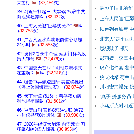
大游行
🖼️
(
33,484
次)
最包子味儿的维
39. 习近平扛起三“大黑锅”拽著中共
向地狱狂奔📝 (
33,422
次)
上海人民迎“巨婴
40. 上海人民迎“巨婴扰民帝”
🖼️
📝
以色列有铁穹 中
(
32,753
次)
北京人“走个面儿”
41. 广西六蓝水库溃坝前惊心动魄
24小时
▶️
(
32,555
次)
思想贩子 领导
42. 换掉2任亲中总理 索罗门群岛政
彭丽媛与李雪主
策大转弯
🖼️
(
32,478
次)
破产七件套 您
43. 中国变天在即！明朝崩溃模式
在重演？
▶️
📝 (
32,318
次)
狼式戏精 荷兰
44. 狙击中共渗透国际 美重磅推出
川习密约爆光 
《停止跨国镇压法案》 (
32,074
次)
45. 天下奇谭 (615) ：善举积功德
“燕子”扮服务员
利他得福报📝 (
31,601
次)
小马斯克对习近
46. 重庆山崩 官称8死34失联 逾72
小时仅寻获8具遗体
🖼️
(
30,998
次)
47. 2026年经济大崩溃 内需死亡 习
狂飙AI砸3亿人饭碗 (
30,895
次)