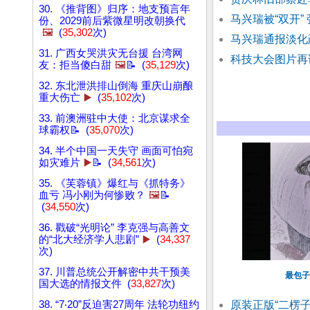
30. 《推背图》归序：地支预言年
马兴瑞被“双开”
份、2029前后紫微星明改朝换代
🖼️
(
35,302
次)
马兴瑞通报淡化
31. 广西女哭洪灾无台援 台湾网
科技大会图片再
友：拒当傻白甜
🖼️
📝 (
35,129
次)
32. 东北泄洪排山倒海 重庆山崩酿
重大伤亡
▶️
(
35,102
次)
33. 前澳洲驻中大使：北京谋求全
球霸权📝 (
35,070
次)
34. 半个中国一天失守 画面可怕宛
如灾难片
▶️
📝 (
34,561
次)
35. 《芙蓉镇》爆红与《抓特务》
血亏 冯小刚为何惨败？
🖼️
📝
(
34,550
次)
36. 戳破“光明论” 李克强与高善文
的“北大经济学人悲剧”
▶️
(
34,337
次)
37. 川普总统公开解密中共干预美
最包子
国大选的情报文件 (
33,827
次)
38. “7‧20”反迫害27周年 法轮功纽约
原装正版“二楞子