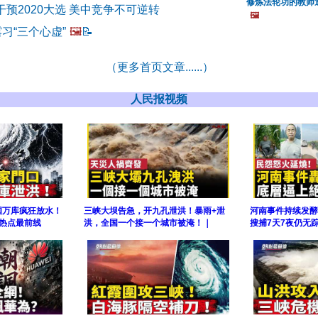
修炼法轮功的教师
预2020大选 美中竞争不可逆转
🖼️
露习“三个心虚”
🖼️
📝
（更多首页文章......）
人民报视频
国万库疯狂放水！
三峡大坝告急，开九孔泄洪！暴雨+泄
河南事件持续发酵
热点最前线
洪，全国一个接一个城市被淹！｜
搜捕7天7夜仍无