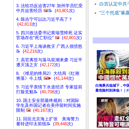
白宫认定中共干
3. 法轮功反迫害27年 加州学员忆受
中共迫害经历
🖼️
📝 (
43,801
次)
“三个托底”暴
4. 陈吉宁可以比习近平高了？
(
42,813
次)
5. 四川政法委书记黄瑞雪猝死 证实
官场存在“死亡职位”
🖼️
(
42,801
次)
6. 习近平上海谈救灾 广西人很愤怒
📝 (
42,216
次)
7. 高官离世与落马双潮来袭 习近平
遭灭顶之灾 (
42,172
次)
8. 《维尼的终局2》大结局《红潮
将落》今上线
🖼️▶️
(
41,144
次)
白海豚兵临城下，中
9. 习近平衷情下水道经济 专家提前
最危险时刻来临！｜#
打脸党魁📝 (
40,708
次)
10. 国土安全部最终规则：对国际
学生及外国记者在美停留时间实施
限制
🖼️
(
40,167
次)
11. 回应北京海上扩张 美海警力
量转进印太前线📝 (
39,446
次)