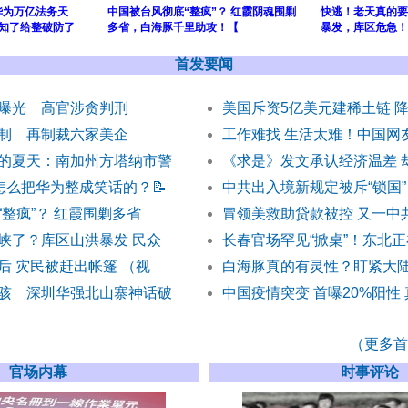
华为万亿法务天
中国被台风彻底“整疯”？ 红霞阴魂围剿
快逃！老天真的要
竹知了给整破防了
多省，白海豚千里助攻！【
暴发，库区危急！
首发要闻
曝光 高官涉贪判刑
美国斥资5亿美元建稀土链 
制 再制裁六家美企
工作难找 生活太难！中国网
的夏天：南加州方塔纳市警
《求是》发文承认经济温差 
是怎么把华为整成笑话的？
📝
中共出入境新规定被斥“锁国”
整疯”？ 红霞围剿多省
冒领美救助贷款被控 又一中
峡了？库区山洪暴发 民众
长春官场罕见“掀桌”！东北
后 灾民被赶出帐篷 （视
白海豚真的有灵性？盯紧大
骇 深圳华强北山寨神话破
中国疫情突变 首曝20%阳性
（更多首发
官场内幕
时事评论