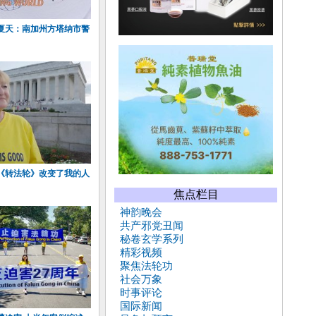
夏天：南加州方塔纳市警
《转法轮》改变了我的人
焦点栏目
神韵晚会
共产邪党丑闻
秘卷玄学系列
精彩视频
聚焦法轮功
社会万象
时事评论
国际新闻