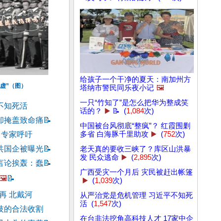
给孩子一个干净的夏天：南加州方
心虚”（图）
塔纳市警民同乐夜小记
🖼️
一只“竹知了”是怎么把华为整成笑
不知死活
话的？
▶️
📝 (
1,084
次)
却掩盖致命痛
📝
中国被台风彻底“整疯”？ 红霞围剿
多省 白海豚千里助攻
▶️
(
752
次)
 专家呼吁
共国企被曝光
📝
老天真的要收三峡了？库区山洪暴
发 民众逃命
▶️
(
2,895
次)
言论挨轰：蠢
📝
广西受灾一个月后 灾民被赶出帐篷
🖼️
📝
▶️
(
1,039
次)
再 北戴河
从严治党是危机管理 习近平不知死
活 (
1,547
次)
技的合法收割
在台非法挖角高科技人才 17家中企