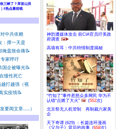
收三峡了？库首山洪
｜#热点最前线
降对中共依赖
神韵遭媒体攻击 前CIA官员吁美政
府调查
🖼️▶️
友：撑一天是
高墙有耳：中共特情制度揭秘
却掩盖致命痛
📝
 专家呼吁
共国企被曝光
📝
正在慢性死亡
陆越打越强（视
 真实疫情
📝
“竹知了”事件惹怒众多网民 华为不
认错“点燃了大火”
🖼️
(
552
次)
要闻文章......）
北京祭无人机管制 再制裁六家美
企
天下奇谭 (629) ：长篇连环漫画
《父与子》背后的故事 (
658
次)