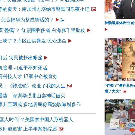
净的夏天：南加州方塔纳市警民同乐夜小记
🖼️
”是怎么把华为整成笑话的？
▶️
📝
神韵遭媒体攻击 前
▶️
“整疯”？ 红霞围剿多省 白海豚千里助攻
▶️
三峡了？库区山洪暴发 民众逃命
▶️
月后 灾民被赶出帐篷
▶️
机管理 习近平不知死活
科技人才 17家中企被查办
员：《转法轮》改变了我的人生
🖼️
“竹知了”事件惹怒
燃了大火”
🖼️
遇骇 深圳华强北山寨神话破灭
率升至两成 多地居民称高烧咳嗽增多
📝
机器人时代”？美国禁中国人形机器人
教师遭迫害 上半年案例综述
🖼️