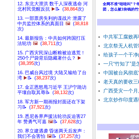
12. 东北大泄洪 数千人深夜逃命 河
全网不准“哇哇叫”？
北村民觉醒反抗
▶️
📝 (
38,864
次)
团，怎么被3块钱的
13. 一部票房失利的谍战片 泄露了
中共监控体系的真面目
🖼️
(
38,818
次)
中共军工腐败再
14. 最新报告：中共如何跨国打压
法轮功
🖼️
(
38,711
次)
北京祭无人机管
15. 广西灾民深山断粮被迫逃荒！
给孩子一个干净
250个尸袋背后隐藏著什么？
▶️
(
38,395
次)
一只“竹知了”
16. 巴威台风过境 大陆又输给了台
中国被台风彻底“
湾
▶️
📝 (
38,237
次)
老天真的要收三
17. 金正恩怒甩习近平 王沪宁跪访
广西受灾一个月
平壤自取其辱📝 (
38,132
次)
北京炒作印度遇
18. 军方新一期画报封面还在下架
习📝 (
37,921
次)
19. 悉尼各界声援法轮功反迫害27
年 赞勇气可嘉
🖼️
📝 (
37,628
次)
20. 界立建遇袭 昏迷两天后发声：
我们不会害怕
🖼️
📝 (
37,257
次)