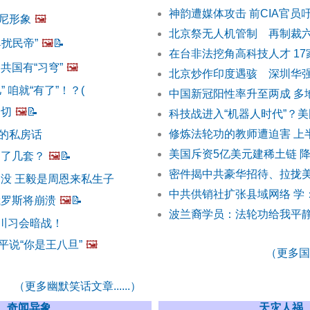
神韵遭媒体攻击 前CIA官员
尼形象
🖼️
北京祭无人机管制 再制裁
扰民帝”
🖼️
📝
在台非法挖角高科技人才 1
共国有“习穹”
🖼️
北京炒作印度遇骇 深圳华
 咱就“有了”！？(
中国新冠阳性率升至两成 多
一切
🖼️
📝
科技战进入“机器人时代”？
修炼法轮功的教师遭迫害 上
的私房话
美国斥资5亿美元建稀土链 
中了几套？
🖼️
📝
密件揭中共豪华招待、拉拢
出没 王毅是周恩来私生子
中共供销社扩张县域网络 学
俄罗斯将崩溃
🖼️
📝
波兰裔学员：法轮功给我平
 川习会暗战！
平说“你是王八旦”
🖼️
（更多国际
（更多幽默笑话文章......）
奇闻异象
天灾人祸