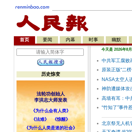
首页
要闻
内幕
时事
幽默
今天是 2026年8
中共军工腐败
原装正版“二楞
历史惊变
NASA太空
神韵遭媒体攻击
法轮功创始人
高墙有耳：中
李洪志大师发表
“竹知了”事件
《为什么会有人类》
《法难》
《惊醒》
北京祭无人机
《为什么人类是迷的社会》
天下奇谭 (6