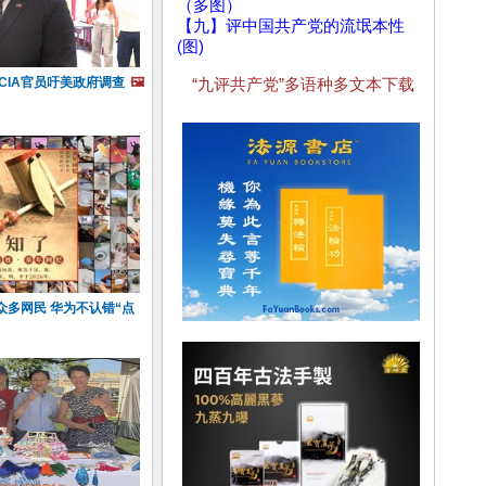
（多图）
【九】评中国共产党的流氓本性
(图)
CIA官员吁美政府调查
🖼️
“九评共产党”多语种多文本下载
众多网民 华为不认错“点