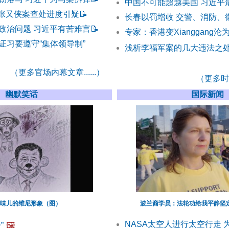
中国不可能超越美国 习近平
 张又侠案查处进度引疑
📝
长春以罚增收 交警、消防、
政治问题 习近平有苦难言
📝
专家：香港变Xianggang沦
证习要遵守“集体领导制”
浅析李福军案的几大违法之
（更多官场内幕文章......）
（更多时事
幽默笑话
国际新闻
味儿的维尼形象（图）
波兰裔学员：法轮功给我平静坚
NASA太空人进行太空行走 
”
🖼️