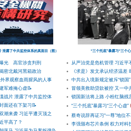
片 泄露了中共监控体系的真面目（图）
“三个托底”暴露习“三个
曝光 高官涉贪判刑
从严治党是危机管理 习近平
揭密北戴河黑箱政治
《求是》发文承认经济温差 
 外界观察血雨腥风的人事
中共出入境新规定被斥“锁国”
建军难掩心虚
📝
冒领美救助贷款被控 又一中
谍战片 泄露了中共监控体
锁国新法将上路 小粉红脑残
封面还在下架习
📝
“三个托底”暴露习“三个心虚”
双潮来袭 习近平遭灭顶之
蔡奇说辞再证习“一尊”地位不
近平高了？
李强颁布芯片条例 权力对科
朝落马 习近平为马案拆弹
📝