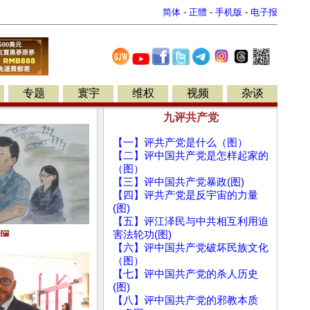
简体
-
正體
-
手机版
-
电子报
专题
寰宇
维权
视频
杂谈
九评共产党
【一】评共产党是什么（图）
【二】评中国共产党是怎样起家的
（图）
【三】评中国共产党暴政(图)
【四】评共产党是反宇宙的力量
(图)
【五】评江泽民与中共相互利用迫
🖼️
害法轮功(图)
【六】评中国共产党破坏民族文化
（图）
【七】评中国共产党的杀人历史
(图)
【八】评中国共产党的邪教本质