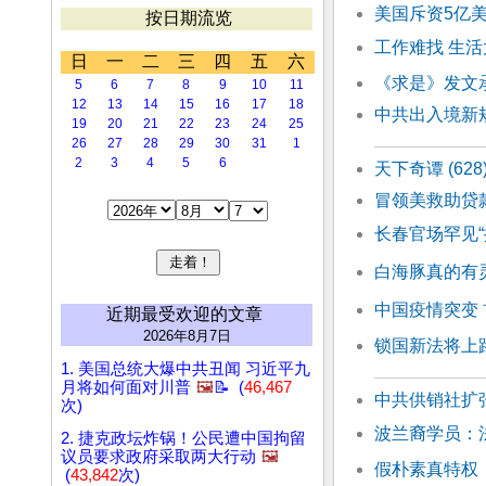
美国斥资5亿
按日期流览
工作难找 生
日
一
二
三
四
五
六
《求是》发文
5
6
7
8
9
10
11
12
13
14
15
16
17
18
中共出入境新规
19
20
21
22
23
24
25
26
27
28
29
30
31
1
2
3
4
5
6
天下奇谭 (6
冒领美救助贷
长春官场罕见
白海豚真的有
中国疫情突变 
近期最受欢迎的文章
2026年8月7日
锁国新法将上
1. 美国总统大爆中共丑闻 习近平九
月将如何面对川普
🖼️
📝 (
46,467
中共供销社扩张
次)
波兰裔学员：
2. 捷克政坛炸锅！公民遭中国拘留
议员要求政府采取两大行动
🖼️
假朴素真特权
(
43,842
次)