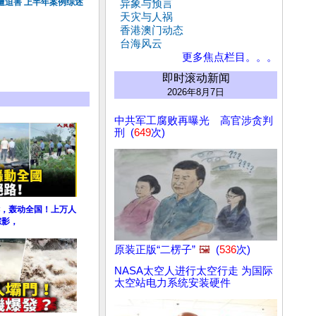
遭迫害 上半年案例综述
异象与预言
天灾与人祸
香港澳门动态
台海风云
更多焦点栏目。。。
即时滚动新闻
2026年8月7日
中共军工腐败再曝光 高官涉贪判
刑 (
649
次)
，轰动全国！上万人
踪影，
原装正版“二楞子”
🖼️
(
536
次)
NASA太空人进行太空行走 为国际
太空站电力系统安装硬件