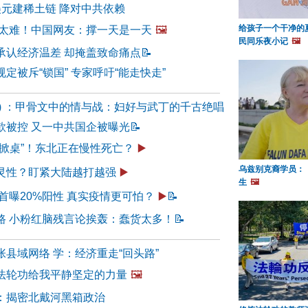
美元建稀土链 降对中共依赖
给孩子一个干净的
活太难！中国网友：撑一天是一天
🖼️
民同乐夜小记
🖼️
承认经济温差 却掩盖致命痛点
📝
定被斥“锁国” 专家呼吁“能走快走”
28) ：甲骨文中的情与战：妇好与武丁的千古绝唱
款被控 又一中共国企被曝光
📝
“掀桌”！东北正在慢性死亡？
▶️
乌兹别克裔学员：
灵性？盯紧大陆越打越强
▶️
生
🖼️
首曝20%阳性 真实疫情更可怕？
▶️
📝
路 小粉红脑残言论挨轰：蠢货太多！
📝
县域网络 学：经济重走“回头路”
法轮功给我平静坚定的力量
🖼️
：揭密北戴河黑箱政治