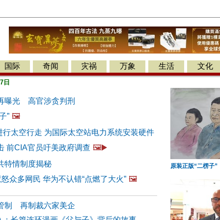
国际
奇闻
灾祸
万象
生活
文化
月7日
再曝光 高官涉贪判刑
子”
🖼️
人进行太空行走 为国际太空站电力系统安装硬件
 前CIA官员吁美政府调查
🖼️▶️
共特情制度揭秘
原装正版“二楞子”
惹怒众多网民 华为不认错“点燃了大火”
🖼️
管制 再制裁六家美企
29) ：长篇连环漫画《父与子》背后的故事