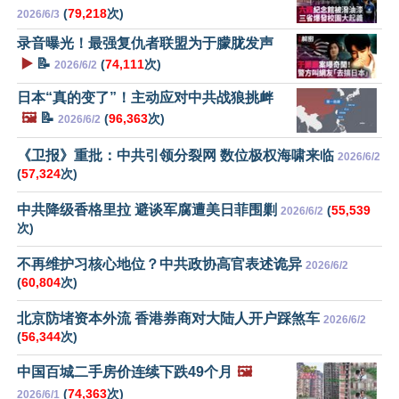
(
79,218
次)
2026/6/3
录音曝光！最强复仇者联盟为于朦胧发声
▶️
📝
(
74,111
次)
2026/6/2
日本“真的变了”！主动应对中共战狼挑衅
🖼️
📝
(
96,363
次)
2026/6/2
《卫报》重批：中共引领分裂网 数位极权海啸来临
2026/6/2
(
57,324
次)
中共降级香格里拉 避谈军腐遭美日菲围剿
(
55,539
2026/6/2
次)
不再维护习核心地位？中共政协高官表述诡异
2026/6/2
(
60,804
次)
北京防堵资本外流 香港券商对大陆人开户踩煞车
2026/6/2
(
56,344
次)
中国百城二手房价连续下跌49个月
🖼️
(
74,363
次)
2026/6/1