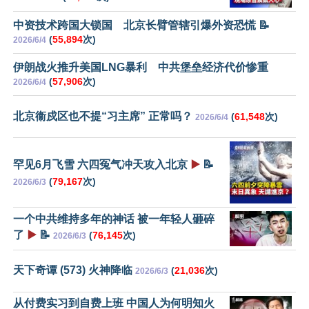
中资技术跨国大锁国 北京长臂管辖引爆外资恐慌 📝
(
55,894
次)
2026/6/4
伊朗战火推升美国LNG暴利 中共堡垒经济代价惨重
(
57,906
次)
2026/6/4
北京衞戍区也不提“习主席” 正常吗？
(
61,548
次)
2026/6/4
罕见6月飞雪 六四冤气冲天攻入北京
▶️
📝
(
79,167
次)
2026/6/3
一个中共维持多年的神话 被一年轻人砸碎
了
▶️
📝
(
76,145
次)
2026/6/3
天下奇谭 (573) 火神降临
(
21,036
次)
2026/6/3
从付费实习到自费上班 中国人为何明知火