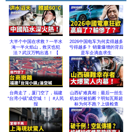
大半个中国在求救？一半水
2026中国电车为何卖得越多
淹一半火焰山，救灾也犯
亏得越多？ 销量爆增的背后
法？武汉万鸭出逃！ 【
是车企滴血求生
台商走了，厦门空了，福建
山西矿难真相：最后一丝生
“台湾小镇”成空城 ！｜ #人民
机如何被掐断？明知瓦斯超
报
标为何不跑？上级检查