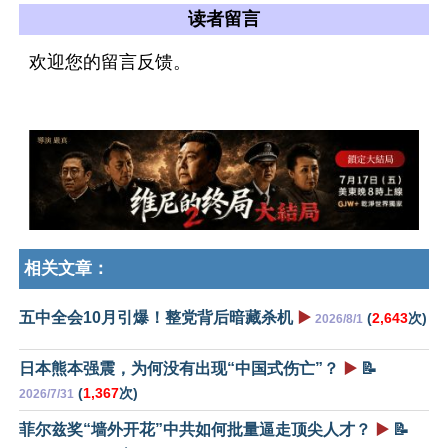
读者留言
欢迎您的留言反馈。
相关文章：
五中全会10月引爆！整党背后暗藏杀机
▶️
(
2,643
次)
2026/8/1
日本熊本强震，为何没有出现“中国式伤亡”？
▶️
📝
(
1,367
次)
2026/7/31
菲尔兹奖“墙外开花”中共如何批量逼走顶尖人才？
▶️
📝