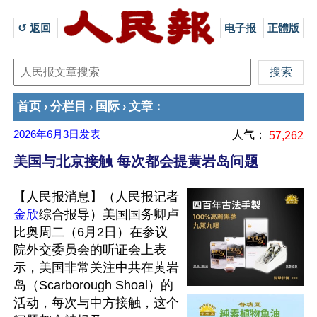
↺ 返回 
电子报
正體版
首页
分栏目
国际
文章
›
›
›
：
2026年6月3日
发表
人气：
57,262
美国与北京接触 每次都会提黄岩岛问题
【人民报消息】（人民报记者
金欣
综合报导）美国国务卿卢
比奥周二（6月2日）在参议
院外交委员会的听证会上表
示，美国非常关注中共在黄岩
岛（Scarborough Shoal）的
活动，每次与中方接触，这个