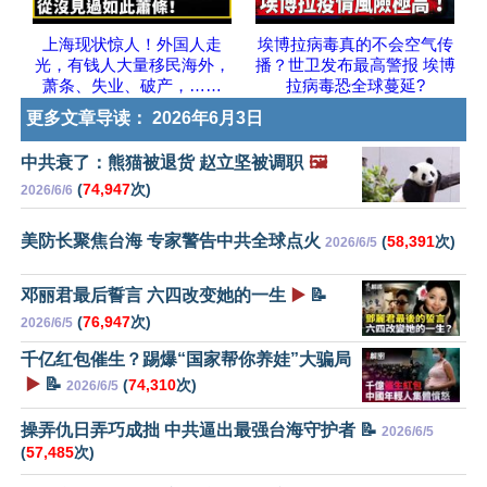
上海现状惊人！外国人走
埃博拉病毒真的不会空气传
光，有钱人大量移民海外，
播？世卫发布最高警报 埃博
萧条、失业、破产，……
拉病毒恐全球蔓延?
更多文章导读：
2026年6月3日
中共衰了：熊猫被退货 赵立坚被调职
🖼️
(
74,947
次)
2026/6/6
美防长聚焦台海 专家警告中共全球点火
(
58,391
次)
2026/6/5
邓丽君最后誓言 六四改变她的一生
▶️
📝
(
76,947
次)
2026/6/5
千亿红包催生？踢爆“国家帮你养娃”大骗局
▶️
📝
(
74,310
次)
2026/6/5
操弄仇日弄巧成拙 中共逼出最强台海守护者 📝
2026/6/5
(
57,485
次)