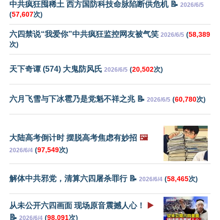
中共疯狂囤稀土 西方国防科技命脉陷断供危机 📝
2026/6/5
(
57,607
次)
六四禁说“我爱你”中共疯狂监控网友被气笑
(
58,389
2026/6/5
次)
天下奇谭 (574) 大鬼防风氏
(
20,502
次)
2026/6/5
六月飞雪与下冰雹乃是党魁不祥之兆 📝
(
60,780
次)
2026/6/5
大陆高考倒计时 摆脱高考焦虑有妙招
🖼️
(
97,549
次)
2026/6/4
解体中共邪党，清算六四屠杀罪行 📝
(
58,465
次)
2026/6/4
从未公开六四画面 现场原音震撼人心！
▶️
📝
(
98,091
次)
2026/6/4