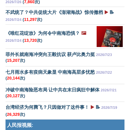
(
7,860
次)
2026/7/26
不武统了？中共促统大片《澎湖海战》惊传撤档
▶️
📝
(
11,297
次)
2026/7/24
《唯红花绽放》为何令中南海恐惧？
🖼️
(
13,720
次)
2026/7/24
菲外长就南海冲突向王毅抗议 获卢比奥力挺
2026/7/23
(
15,207
次)
七月雨水多有疫病天象显 中南海高层多忧愁
2026/7/22
(
20,144
次)
冲破中南海险恶布局 让中共在末日疯狂中解体
2026/7/21
(
20,127
次)
台湾经济为何腾飞？只因做对了这件事！
▶️
📝
2026/7/19
(
26,329
次)
人民报视频: