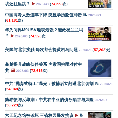
坑还往里跳？
▶️
(
74,553
次)
2026/6/3
中国高考人数连年下降 突显学历贬值冲击 📝
2026/6/3
(
61,181
次)
华为问界M9USV地表最强？能救杨兰兰吗
？
▶️
(
74,320
次)
2026/6/3
美国与北京接触 每次都会提黄岩岛问题
(
57,262
次)
2026/6/3
菲越提升战略伙伴关系 声索国抱团对付中
共
🖼️
(
72,616
次)
2026/6/3
中共“抛弃式特工”曝光：被捕后立刻遭北京切割 📝
2026/6/3
(
54,948
次)
熊猫债与反华潮：中共在中亚的债务陷阱与风险
2026/6/3
(
56,229
次)
六四纪念馆被破坏 三省校园爆发抗议
▶️
📝