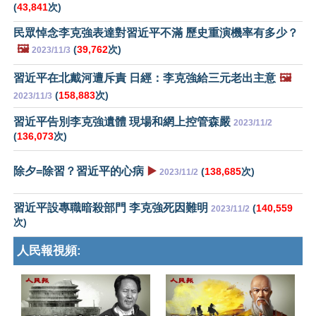
(
43,841
次)
民眾悼念李克強表達對習近平不滿 歷史重演機率有多少？
🖼️
(
39,762
次)
2023/11/3
習近平在北戴河遭斥責 日經：李克強給三元老出主意
🖼️
(
158,883
次)
2023/11/3
習近平告別李克強遺體 現場和網上控管森嚴
2023/11/2
(
136,073
次)
除夕=除習？習近平的心病
▶️
(
138,685
次)
2023/11/2
習近平設專職暗殺部門 李克強死因難明
(
140,559
2023/11/2
次)
人民報視頻: