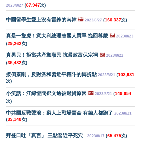
(
87,947
次)
2023/8/27
中國留學生愛上沒有雷鋒的南韓
🖼️
(
160,337
次)
2023/8/27
真是一隻虎！意大利總理替國人買單 挽回尊嚴
🖼️
2023/8/23
(
29,262
次)
真男兒！拒當共產黨順民 抗暴致富保宗祠
🖼️
2023/8/22
(
35,482
次)
扳倒秦剛，反對派和習近平權斗的轉折點
(
103,931
2023/8/21
次)
小笑話：江綿恆問鄧文迪被退貨原因
🖼️
(
149,654
2023/8/21
次)
中共國反戰聲浪：窮人上戰場賣命 有錢人都跑了
2023/8/21
(
33,140
次)
拜登口吐「真言」 三點習近平死穴
(
65,475
次)
2023/8/17