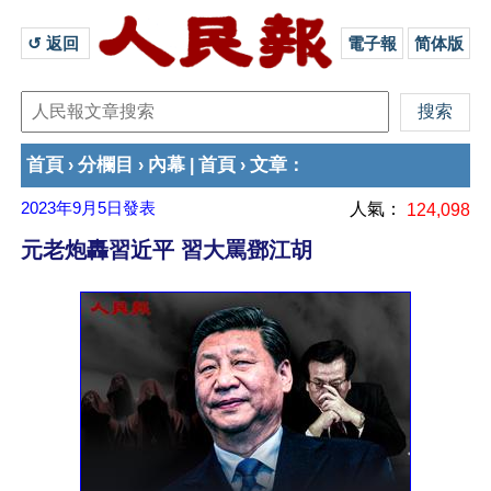
↺ 返回 
電子報
简体版
首頁
分欄目
內幕
首頁
文章
›
›
|
›
：
2023年9月5日
發表
人氣：
124,098
元老炮轟習近平 習大罵鄧江胡