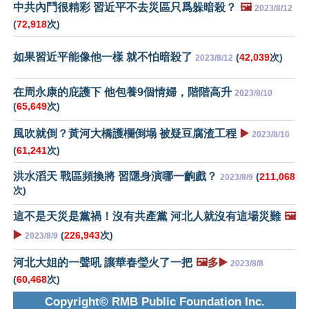
中共內鬥很精彩 習近平不去災區只爲躲暗殺？
🖼️
2023/8/12
(
72,918
次)
如果習近平能像他一樣 就不怕暗殺了
(
42,039
次)
2023/8/12
在周永康的庇護下 他包養9個情婦，階階高升
2023/8/10
(
65,649
次)
風吹就倒？黃河大橋護欄倒塌 被疑豆腐渣工程
▶️
2023/8/10
(
61,241
次)
洪水滔天 戰區頻換將 習隱身演哪一齣戲？
(
211,068
2023/8/9
次)
這不是天災是黨禍！沒有共產黨 河北人就沒有這場災難
🖼️
▶️
(
226,943
次)
2023/8/9
河北大姐的一聲吼 讓華春瑩火了一把
🖼️多▶️
2023/8/8
(
60,468
次)
Copyright© RMB Public Foundation Inc.