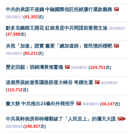
中共的承諾不值錢 中融國際信託拒絕履行還款義務
🖼️
(
41,352
次)
2023/8/17
默多克鐵樹又開花 紅娘竟是中共間諜前妻鄧文迪
2023/8/17
(
37,588
次)
央視「加速」證實 黨要「總加速師」當民憤的標靶
🖼️
(
65,211
次)
2023/8/17
歷史回顧：胡錦濤黃海驚魂
🖼️
(
124,751
次)
2023/8/15
這個男孩給遊客讓路跌落大峽谷 奇蹟生還
🖼️
2023/8/15
(
110,712
次)
畫大餅 中共推出24條向外商招手
🖼️
(
36,147
次)
2023/8/15
中共高幹病房和特權戳破了「人民至上」的彌天大謊
🖼️▶️
(
146,937
次)
2023/8/14