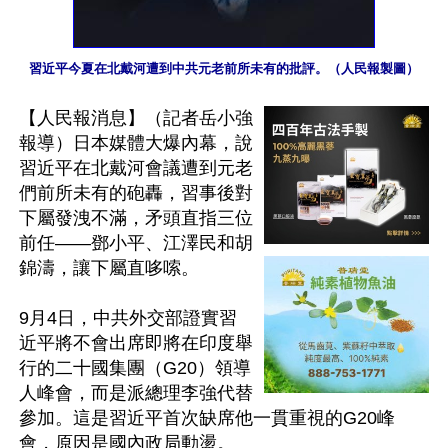
習近平今夏在北戴河遭到中共元老前所未有的批評。（人民報製圖）
【人民報消息】（記者岳小強
報導）日本媒體大爆內幕，說
習近平在北戴河會議遭到元老
們前所未有的砲轟，習事後對
下屬發洩不滿，矛頭直指三位
前任——鄧小平、江澤民和胡
錦濤，讓下屬直哆嗦。

9月4日，中共外交部證實習
近平將不會出席即將在印度舉
行的二十國集團（G20）領導
人峰會，而是派總理李強代替
參加。這是習近平首次缺席他一貫重視的G20峰
會，原因是國內政局動盪。
