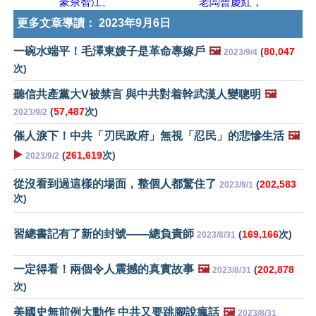
豪佘智江、
老闆曾慶紅，
更多文章導讀：
2023年9月6日
一碗水端平！毛澤東嫂子是革命專嫁戶
🖼️
(
80,047
2023/9/4
次)
聽信共產黨大V被禁言 與中共對着幹武漢人變聰明
🖼️
(
57,487
次)
2023/9/2
催人淚下！中共「刃民政府」無視「忍民」的悲慘生活
🖼️
▶️
(
261,619
次)
2023/9/2
從沒看到過這樣的場面，整個人都驚住了
(
202,583
2023/9/1
次)
習總書記有了新的封號——總負責師
(
169,166
次)
2023/8/31
一定得看！兩個令人震撼的真實故事
🖼️
(
202,878
2023/8/31
次)
美國史無前例大動作 中共又要跳腳說瘋話
🖼️
2023/8/31