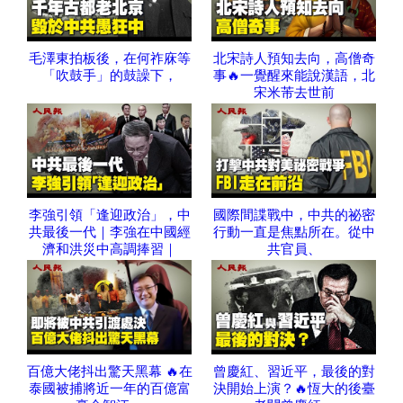
毛澤東拍板後，在何祚庥等
北宋詩人預知去向，高僧奇
「吹鼓手」的鼓譟下，
事🔥一覺醒來能說漢語，北
宋米芾去世前
李強引領「逢迎政治」，中
國際間諜戰中，中共的祕密
共最後一代｜李強在中國經
行動一直是焦點所在。從中
濟和洪災中高調捧習｜
共官員、
百億大佬抖出驚天黑幕 🔥在
曾慶紅、習近平，最後的對
泰國被捕將近一年的百億富
決開始上演？🔥恆大的後臺