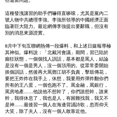
些遺留問題。

這種發洩讓習的助手們嚇得直哆嗦，尤其是黨內二
號人物中共總理李強。李強所領導的中國經濟正面
臨著巨大阻力。最近網傳李強提出要辭職，但沒有
別的消息來源證實。

8月中下旬互聯網熱傳一段爆料，和上述日媒報導極
其神似。爆料說：「北戴河會議」期間，習已陷於
癲狂狀態，一個個找人訓話，基本都是罵人，結論
是沒有一個是男人，沒一個頂用的。從眾常委開始
挨個訓話，然後再大罵鄧江胡不負責，擊鼓傳花，
要把王炸炸在我手上，休想，我要用炸彈炸翻你們
所有的王八蛋，一個也跑不了。罵金融，罵銀行，
罵房地產……他說他不想幹了，你們誰想幹，誰來
幹，我得休息了，我也是人，有困難找我，我又不
是神……最後習一個人在海邊背誦詩歌，忽而仰天
大笑，除了夫人，沒有一個人敢靠近他。
