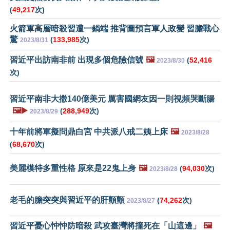
(
49,217
次)
火箭軍高層暗殺習遭一鍋端 推背圖預言軍人政變 習膽戰心
驚
(
133,985
次)
2023/8/31
習近平出訪南非前 出現多個危險信號
🖼️
(
52,416
2023/8/30
次)
習近平南非大撒140億美元 厲害國網友因一則視頻哭斷腸
🖼️▶️
(
288,949
次)
2023/8/29
十年前將軍擬問鼎白宮 中共派八戒二姨上床
🖼️
2023/8/28
(
68,670
次)
美麗模特多重性格 原來是22鬼上身
🖼️
(
94,030
次)
2023/8/28
老毛的膽突突與習近平的肝顫顫
(
74,262
次)
2023/8/27
習近平憂心忡忡防暗殺 武攻臺灣將撞死在「山這邊」
🖼️