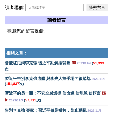
讀者暱稱:
讀者留言
歡迎您的留言反饋。
相關文章：
曾慶紅甩鍋李克強 習近平亂解推背圖
🖼️
(
51,393
2023/11/4
次)
習近平告別李克強遺體 與李夫人握手場面很尷尬
2023/11/3
(
151,837
次)
習近平的另一面：不安全感爆棚 信命運 信龍脈 信預言
🖼️
▶️
(
57,719
次)
2023/11/3
告別李克強 專家：習近平做足禮數，防止動亂
2023/11/3