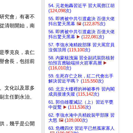
54. 元老炮轟習近平 習大罵鄧江胡
(
124,098
次)
研究會」有著不
55. 即將被中共引渡處決 百億大佬
抖出驚天黑幕
🖼️
(
122,875
次)
從清朝開始，南
56. 即將被中共引渡處決 百億大佬
抖出驚天黑幕
▶️
(
122,081
次)
57. 李強水淹精銳部隊 習大罵官員
沒個頂用 (
119,100
次)
是季克良，袁仁
58. 內蒙核洩漏 習全副武裝防核射
譽會長，包括前
怕預言應驗端掉火箭軍高層
▶️
(
116,010
次)
59. 生死存亡之秋，紅二代會出手
解決習近平嗎？ (
115,550
次)
、文化以及眾多
60. 北京大樓裡的神祕事件 習內閣
成員接連失蹤 (
115,142
次)
副主任劉永治、
61. 郭伯雄覆滅記（上）習近平甕
中捉鱉
▶️
(
111,536
次)
62. 李強水淹中共精銳裝甲部隊 習
大怒
🖼️
(
109,000
次)
供，幾乎是公開
63. 危機四伏 習近平已然孤家寡人