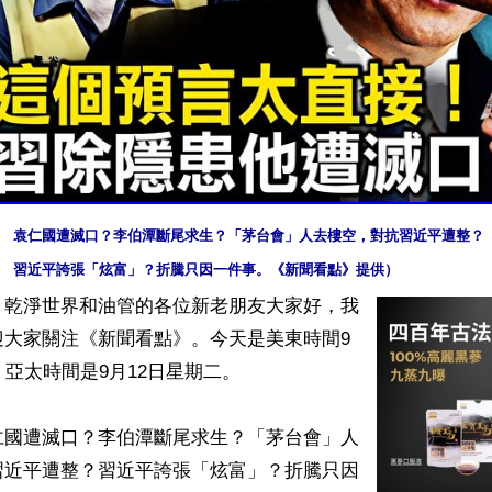
袁仁國遭滅口？李伯潭斷尾求生？「茅台會」人去樓空，對抗習近平遭整？

習近平誇張「炫富」？折騰只因一件事。《新聞看點》提供）
】乾淨世界和油管的各位新老朋友大家好，我
迎大家關注《新聞看點》。今天是美東時間9
，亞太時間是9月12日星期二。

仁國遭滅口？李伯潭斷尾求生？「茅台會」人
習近平遭整？習近平誇張「炫富」？折騰只因