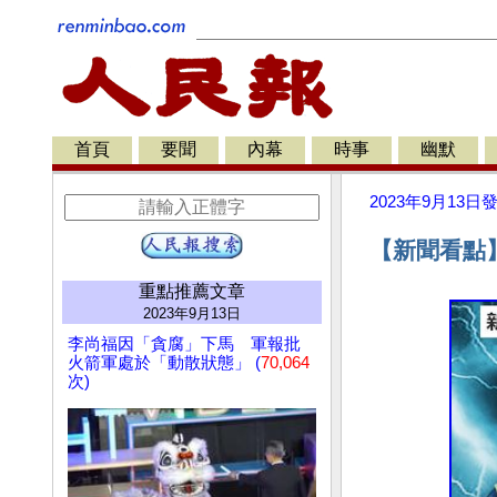
首頁
要聞
內幕
時事
幽默
2023年9月13日
【新聞看點
重點推薦文章
2023年9月13日
李尚福因「貪腐」下馬 軍報批
火箭軍處於「動散狀態」 (
70,064
次)