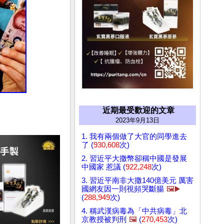
近期最受歡迎的文章
2023年9月13日
1. 我有兩個做了大官的同學進去
了 (
930,608
次)
2. 習近平大撒幣卻稱中國是發展
中國家 惹議 (
922,248
次)
3. 習近平南非大撒140億美元 厲害
國網友因一則視頻哭斷腸
🖼️▶️
(
288,949
次)
4. 稱武漢病毒為「中共病毒」北
京教授被判刑
🖼️
(
270,453
次)