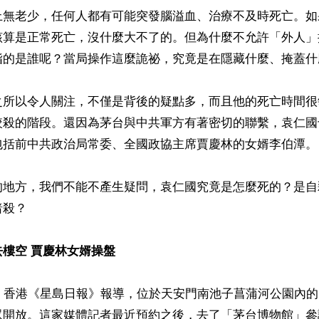
上無老少，任何人都有可能突發腦溢血、治療不及時死亡。如
該算是正常死亡，沒什麼大不了的。但為什麼不允許「外人」
指的是誰呢？當局操作這麼詭祕，究竟是在隱藏什麼、掩蓋什麼
之所以令人關注，不僅是背後的疑點多，而且他的死亡時間很
絞殺的階段。還因為茅台與中共軍方有著密切的聯繫，袁仁國
包括前中共政治局常委、全國政協主席賈慶林的女婿李伯潭。

的地方，我們不能不產生疑問，袁仁國究竟是怎麼死的？是自
殺？

樓空 賈慶林女婿操盤
），香港《星島日報》報導，位於天安門南池子菖蒲河公園內
眾開放。這家媒體記者最近預約之後，去了「茅台博物館」參訪