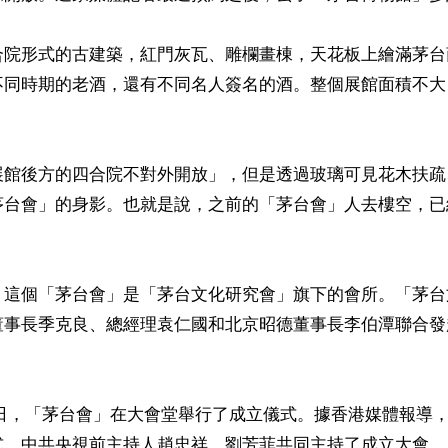
合院形式的古建築，紅門灰瓦、雕欄畫棟，天花板上繪滿茅台
不同時期的老酒，還有不同名人簽名的酒。整個展館面積不大
展館後方的四合院不對外開放」，但是透過玻璃可見花木扶疏
茅台會」的身影。也就是說，之前的「茅台會」人去樓空，已
，這個「茅台會」是「茅台文化研究會」旗下的會所。「茅台
董事長季克良、總經理袁仁國和北京昭德董事長李伯潭聯合發
月21日，「茅台會」在大會堂舉行了成立儀式。據香港媒體報導，
式。中共央視前主持人趙忠祥、劉芳菲共同主持了成立大會。
