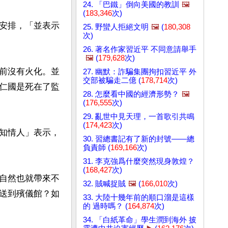
24. 「巴鐵」倒向美國的教訓
🖼️
(
183,346
次)
安排，「並表示
25. 野蠻人拒絕文明
🖼️
(
180,308
次)
26. 著名作家習近平 不同意請舉手
🖼️
(
179,628
次)
前沒有火化。並
27. 幽默：詐騙集團拘扣習近平 外
交部被騙走二億 (
178,714
次)
仁國是死在了監
28. 怎麼看中國的經濟形勢？
🖼️
(
176,555
次)
29. 亂世中見天理，一首歌引共鳴
(
174,423
次)
知情人」表示，
30. 習總書記有了新的封號——總
負責師 (
169,166
次)
31. 李克強爲什麼突然現身敦煌？
(
168,427
次)
自然也就帶來不
32. 賊喊捉賊
🖼️
(
166,010
次)
送到殯儀館？如
33. 大陸十幾年前的順口溜是這樣
的 過時嗎？ (
164,874
次)
34. 「白紙革命」學生潤到海外 披