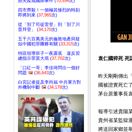
頻失蹤成國際事件 (
70,594
次)
四市齊殺！一個極其慘烈的時刻
即將到來 (
37,965
次)
從「別了司徒雷登」到「別了川
普拜登」 (
34,170
次)
五千六百萬美元的倫敦地產與疑
似中國犯罪團夥有關 (
33,315
次)
特區領導班子一夜露底 違反習
袁仁國猝死 死
總指示罪莫大焉 (
37,702
次)
「口紅一哥」李佳琦問出一個好
問題
🖼️
(
36,643
次)
昨天剛剛傳出
白宮記者提及李尚福 中共軍方對
國被證實死亡
外機制中斷
🖼️
(
34,178
次)
茅台原董事長袁
報導引述貴陽
貴州省某監獄
將送回家鄉並舉