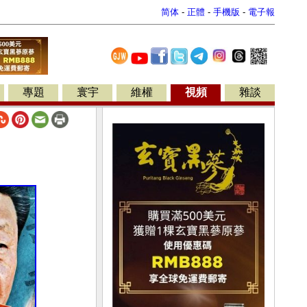
简体
-
正體
-
手機版
-
電子報
專題
寰宇
維權
視頻
雜談