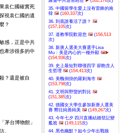
露遭中共迫害經歷
▶️
(
162,176
次)
果袁仁國確實死
35. 中國留學生愛上沒有雷鋒的南
韓
🖼️
(
160,337
次)
探視袁仁國的遺
36. 到底誰養活了誰？
🖼️
？

(
157,105
次)
37. 道教學院歡迎您
🖼️
(
156,513
次)
敏感，正是中共
38. 新唐人選美大賽選手Lisa
也牽涉很多的中
Mu：美是內心的一種外顯
🖼️▶️
(
154,936
次)
39. 史上最短對聯僅四字 卻飽含人
生哲理
🖼️
(
154,413
次)
殺？還是被自
40. 美醜倒掛的羅剎海市
🖼️
(
153,798
次)
41. 文明與野蠻的對比
🖼️
(
151,385
次)
42. 德國女大學生參加新唐人選美
賽 嚮往純善純美
🖼️
(
149,267
次)
43. 今年七夕 四川直播結婚登記變
的「茅台博物館」
尷尬
🖼️
(
149,115
次)
44. 黑色幽默？如今少年出戰狼
。
