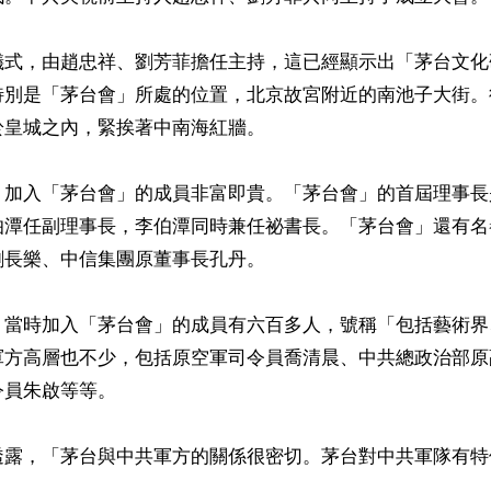
儀式，由趙忠祥、劉芳菲擔任主持，這已經顯示出「茅台文化
特別是「茅台會」所處的位置，北京故宮附近的南池子大街。
皇城之內，緊挨著中南海紅牆。

，加入「茅台會」的成員非富即貴。「茅台會」的首屆理事長
伯潭任副理事長，李伯潭同時兼任祕書長。「茅台會」還有名
長樂、中信集團原董事長孔丹。

，當時加入「茅台會」的成員有六百多人，號稱「包括藝術界
軍方高層也不少，包括原空軍司令員喬清晨、中共總政治部原
員朱啟等等。

透露，「茅台與中共軍方的關係很密切。茅台對中共軍隊有特