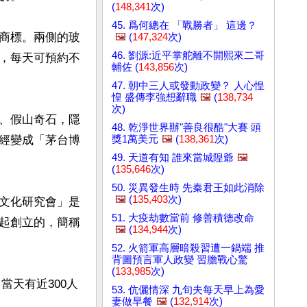
(
148,341
次)
45. 爲何總在 「戰勝者」 這邊？
商標。兩側的玻
🖼️
(
147,324
次)
46. 劉源:近平掌舵離不開熙來二哥
，每天可預約不
輔佐 (
143,856
次)
47. 朝中三人或發動政變？ 人心惶
惶 盛傳李強想辭職
🖼️
(
138,734
次)
、假山奇石，隱
48. 乾淨世界辦"善良很酷"大賽 頭
獎1萬美元
🖼️
(
138,361
次)
經變成「茅台博
49. 天道有知 誰來當城隍爺
🖼️
(
135,646
次)
50. 災異發生時 先秦君王如此消除
🖼️
(
135,403
次)
文化研究會」是
51. 大疫劫數當前 修善積德改命
起創立的，簡稱
🖼️
(
134,944
次)
52. 火箭軍高層暗殺習遭一鍋端 推
背圖預言軍人政變 習膽戰心驚
(
133,985
次)
當天有近300人
53. 伉儷情深 九旬夫每天早上為愛
妻做早餐
🖼️
(
132,914
次)