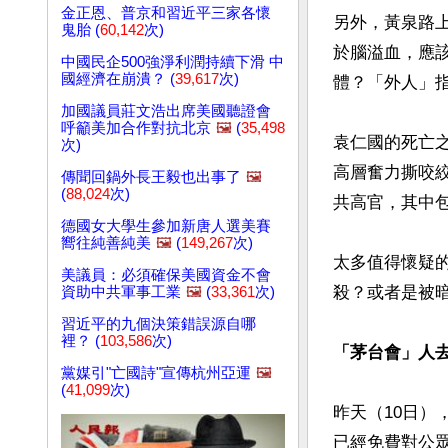
金正恩、普京和習近平三家各懷
另外，黃泉路
鬼胎 (
60,142
次)
於腦溢血，應
中國民企500強淨利潤持續下滑 中
國經濟在崩潰？ (
39,617
次)
體？「外人」
加國議員莊文浩出席美國聽證會
呼籲美加合作對抗北京
🖼️
(
35,498
袁仁國的死亡
次)
高層奮力撕咬
傳聞回鍋外長王毅也出事了
🖼️
(
88,024
次)
共高官，其中
德國女大學生參加新唐人選美賽
嚮往純善純美
🖼️
(
149,267
次)
太多值得懷疑
美議員：必須確保美國資金不會
殺？或者是被暗
資助中共軍事工業
🖼️
(
33,361
次)
習近平的九個決策錯誤源自哪
裡？ (
103,586
次)
「茅台會」人去
黨媒引"亡國詩"宣傳杭州亞運
🖼️
(
41,099
次)
昨天（10日
已經免費對公