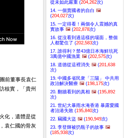
從未如此嚴重 (
204,262
次)
14. 一個賣國者的自白
🖼️
(
204,027
次)
15. 一定得看！兩個令人震撼的真
實故事
🖼️
(
202,878
次)
16. 從沒看到過這樣的場面，整個
人都驚住了 (
202,583
次)
17. 誰得利？禁43億日本海鮮坑死
3萬億中國漁業
🖼️
(
202,575
次)
18. 道德從這裡消失
🖼️
(
201,638
次)
19. 中國多省民衆「三陽」 中共用
集團前董事長袁仁
政治解決醫療
🖼️
(
198,175
次)
訪核實，「貴州
20. 翻牆看到的真相
🖼️
(
195,892
次)
21. 世紀大暴雨水淹香港 暴露愛國
者治港失敗 (
195,840
次)
火化，遺體是從
22. 竊國大盜
🖼️
(
190,949
次)
，袁仁國的骨灰
23. 李登輝被扔瓶子的故事
🖼️
(
185,938
次)