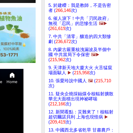
5. 於建嶸：我是教師，不是告密
者 (
266,146
次)
6. 催人淚下！中共「刃民政府」
無視「忍民」的悲慘生活
🖼️▶️
(
261,619
次)
7. 中共「清零」釀造的四大類慘
劇 (
236,672
次)
8. 內蒙古嚴重核洩漏波及半個中
國 中共當局下令保密
🖼️▶️
(
215,962
次)
9. 天津新天地大廈大火 火舌猛竄
場面駭人
▶️
(
215,958
次)
10. 張愛玲說中國人
🖼️
(
215,710
次)
11. 疑央企燒採鈾煤令核輻射擴散
華北大面積出現神祕哮喘
(
212,166
次)
12. 新聞看點：災難來了！核輻射
超切爾諾貝利 上海也現怪病
▶️
(
209,419
次)
13. 中國西北多省乾旱 甘肅農戶：