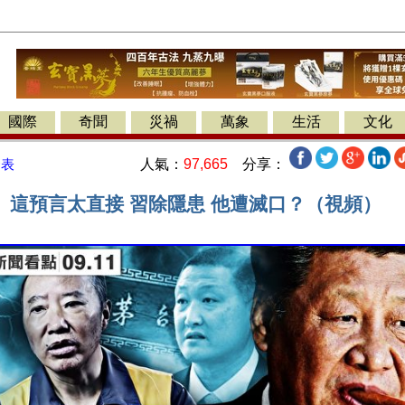
國際
奇聞
災禍
萬象
生活
文化
人氣：
97,665
分享：
發表
】這預言太直接 習除隱患 他遭滅口？（視頻）