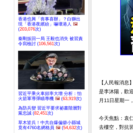
香港也興「喪事喜辦」？白獅出
現「香港夜繽紛」嚇壞港人
🖼️
(
203,076
次)
秦剛扳回一局 王毅也消失 被習責
令寫檢討 (
106,561
次)
【人民報消息
是李沐陽，歡
習近平乘火車頻率大增 分析：怕
火箭軍導彈瞄專機
🖼️
(
63,919
次)
月11日星期一
為防兵變 習近平要求祕書階層對
黨忠誠 (
82,451
次)
今天焦點：袁
草木皆兵！中共自爆偏僻小縣城
去樓空，對抗
竟有4760名網格員
🖼️
(
54,632
次)