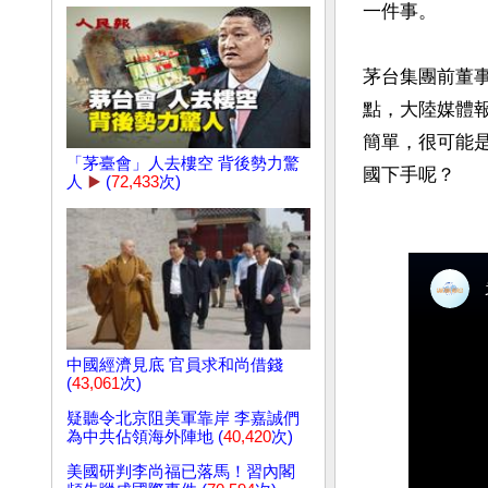
一件事。

茅台集團前董
點，大陸媒體
簡單，很可能
「茅臺會」人去樓空 背後勢力驚
人
▶️
(
72,433
次)
中國經濟見底 官員求和尚借錢
(
43,061
次)
疑聽令北京阻美軍靠岸 李嘉誠們
為中共佔領海外陣地 (
40,420
次)
美國研判李尚福已落馬！習內閣