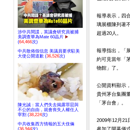
報導表示，四
璃展櫃陳列著
涉中共間諜，英議會研究員被捕
超過20人。

美調查華為Mate 60晶片
▶️
(
64,466
次)
報導指出，「
中共散佈假信息 美議員要求駐美
大使公開道歉 (
36,526
次)
約可見當年「
物館」了。

公開資料顯示
貴州茅台集團
「茅台會」。

陳光誠：當人們失去揭露罪惡與
不公的自由，就會喪失人權任人
宰割 (
38,224
次)
2009年12
中共收集西方情報的五大伎倆
參加了開幕儀
(
36,944
次)