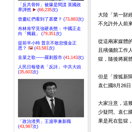
「反共骨幹」被爆是間諜 英國政
界譁然
▶️
(
66,235
次)
大陸「第一財
曾慶紅們看到了甚麼？ (
73,883
次)
不允許外人前來
布林肯罕見強硬表態： 中國正走
向「獨裁」 (
79,351
次)
從這兩家媒體
提前半小時 普京不敢怠慢金正
恩？
🖼️
(
43,581
次)
且殯儀館工作
韭菜之歌——羅剎股市 (
41,143
次)
獄，隨後將屍體
人民日報發表「反詩」 中共大凶
(
35,603
次)
但是「搜狐新
袁仁國8月26
大家注意，這
少疑問。袁仁
果是死在監獄，
「政治渣男」王滬寧兼新職
(
43,987
次)