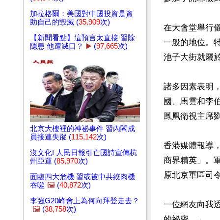
加拉格爾：美國對中國投資是資
助自己的毀滅 (
35,909
次)
在大會堂舉行
【新聞看點】這預言太直接 習除
一般的地位。
隱患 他遭滅口？
▶️
(
97,665
次)
池子大街就屬於
諸多因素表明
國、馬雲和李
鳳凰衛視主席劉
北京大樓裡的神祕事件 習內閣成
員接連失蹤 (
115,142
次)
香港媒體報導
沒文化! 人民日報引亡國詩宣傳杭
商界精英」。
州亞運 (
85,970
次)
原北京軍區司令
面臨四大危機 習或被中共絞肉機
吞噬
🖼️
(
40,872
次)
李強G20峰會上為何向拜登走去？
一位網友向我
🖼️
(
38,758
次)
的祕密。」
