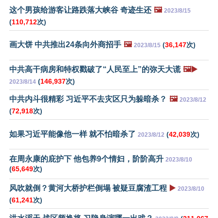
这个男孩给游客让路跌落大峡谷 奇迹生还
🖼️
2023/8/15
(
110,712
次)
画大饼 中共推出24条向外商招手
🖼️
(
36,147
次)
2023/8/15
中共高干病房和特权戳破了“人民至上”的弥天大谎
🖼️▶️
(
146,937
次)
2023/8/14
中共内斗很精彩 习近平不去灾区只为躲暗杀？
🖼️
2023/8/12
(
72,918
次)
如果习近平能像他一样 就不怕暗杀了
(
42,039
次)
2023/8/12
在周永康的庇护下 他包养9个情妇，阶阶高升
2023/8/10
(
65,649
次)
风吹就倒？黄河大桥护栏倒塌 被疑豆腐渣工程
▶️
2023/8/10
(
61,241
次)