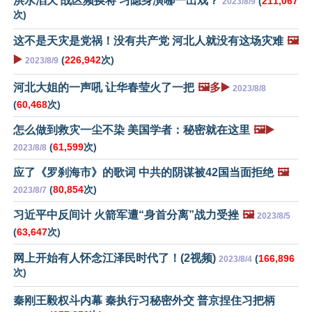
洪水滔天 战区频换将 习隐身演哪一出戏？
(
211,067
2023/8/9
次)
这不是天灾是党祸！没有共产党 河北人就没有这场灾难
🖼️
▶️
(
226,942
次)
2023/8/9
河北大姐的一声吼 让华春莹火了一把
🖼️多▶️
2023/8/8
(
60,468
次)
怎么做到救灾一尘不染 美国学者：秘密就在这里
🖼️▶️
(
61,599
次)
2023/8/8
应了《罗刹海市》的歌词 中共的阴谋被42国当面拒绝
🖼️
(
80,854
次)
2023/8/7
习近平中反间计 火箭军遭“身首分离”战力受挫
🖼️
2023/8/5
(
63,647
次)
网上开始有人怀念江泽民时代了！(2视频)
(
166,896
2023/8/4
次)
秦刚王毅权斗内幕 秦执行习秘密外交 普京捏住习把柄