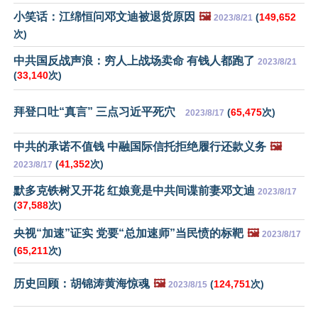
小笑话：江绵恒问邓文迪被退货原因
🖼️
(
149,652
2023/8/21
次)
中共国反战声浪：穷人上战场卖命 有钱人都跑了
2023/8/21
(
33,140
次)
拜登口吐“真言” 三点习近平死穴
(
65,475
次)
2023/8/17
中共的承诺不值钱 中融国际信托拒绝履行还款义务
🖼️
(
41,352
次)
2023/8/17
默多克铁树又开花 红娘竟是中共间谍前妻邓文迪
2023/8/17
(
37,588
次)
央视“加速”证实 党要“总加速师”当民愤的标靶
🖼️
2023/8/17
(
65,211
次)
历史回顾：胡锦涛黄海惊魂
🖼️
(
124,751
次)
2023/8/15