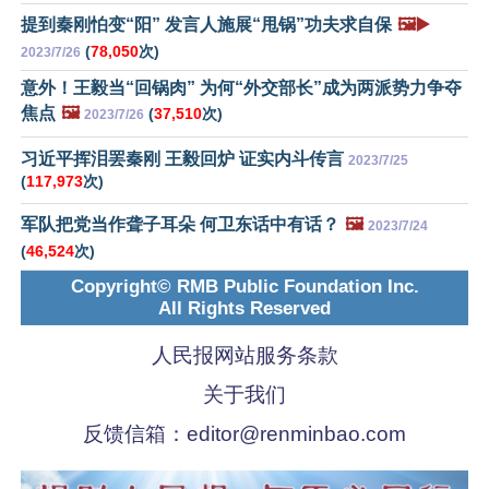
提到秦刚怕变“阳” 发言人施展“甩锅”功夫求自保
🖼️▶️
(
78,050
次)
2023/7/26
意外！王毅当“回锅肉” 为何“外交部长”成为两派势力争夺
焦点
🖼️
(
37,510
次)
2023/7/26
习近平挥泪罢秦刚 王毅回炉 证实内斗传言
2023/7/25
(
117,973
次)
军队把党当作聋子耳朵 何卫东话中有话？
🖼️
2023/7/24
(
46,524
次)
Copyright© RMB Public Foundation Inc.
All Rights Reserved
人民报网站服务条款
关于我们
反馈信箱：
editor@renminbao.com