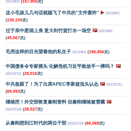
(
157,950
次)
2023/8/3
这小毛孩儿几句话就踹飞了中共的“文件轰炸”
▶️
2023/8/3
(
130,154
次)
过于亲中惹祸上身 意大利竹篮打水一场空
🖼️
2023/8/2
(
45,567
次)
毛用这样的目光望着他的私生子
(
196,856
次)
2023/8/1
中国债务令专家摇头 化解危机习近平敢放手一搏吗？
🖼️
(
29,016
次)
2023/7/31
中共急眼了！为了出席APEC李家超低头认怂
🖼️
2023/7/31
(
69,093
次)
继续挖！外交部恢复秦刚资料 但秦刚继续被雪藏
🖼️
(
28,527
次)
2023/7/28
从秦刚想到江时代的两位干部
(
66,068
次)
2023/7/28