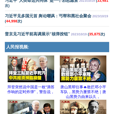
习近平“人类命运共同体”是一个邪恶愿景
(
33,481
2023/10/19
次)
习近平见多国元首 舆论嘲讽：丐帮和黑社会聚会
2023/10/19
(
44,998
次)
普京见习近平前高调展示“核弹按钮”
(
35,875
次)
2023/10/19
人民报视频:
拜登突然说中国是一枚“滴答
唐山黑帮往事🔥敢拦邓小平
作响的定时炸弹”，警告说，
车队，黑势力屡禁不绝｜唐
山黑势力由来以久，