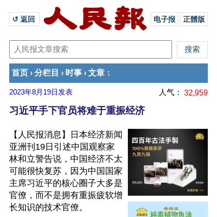
↺ 返回 
电子报
正體版
首页
分栏目
时事
文章
›
›
›
：
2023年8月19日
发表
人气：
32,959
习近平手下官员将难于重振经济
【人民报消息】日本经济新闻
亚洲刊19日引述中国观察家
林和立警告说，中国经济不太
可能很快复苏，因为中国国家
主席习近平的核心圈子大多是
官僚，而不是拥有重振疲软增
长知识的技术官僚。
