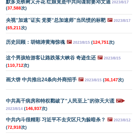
默多克铁树又开花 红娘竟是中共间谍前妻邓文迪
2023/8/17
(
37,588
次)
央视“加速”证实 党要“总加速师”当民愤的标靶
🖼️
2023/8/17
(
65,211
次)
历史回顾：胡锦涛黄海惊魂
🖼️
(
124,751
次)
2023/8/15
这个男孩给游客让路跌落大峡谷 奇迹生还
🖼️
2023/8/15
(
110,712
次)
画大饼 中共推出24条向外商招手
🖼️
(
36,147
次)
2023/8/15
中共高干病房和特权戳破了“人民至上”的弥天大谎
🖼️▶️
(
146,937
次)
2023/8/14
中共内斗很精彩 习近平不去灾区只为躲暗杀？
🖼️
2023/8/12
(
72,918
次)