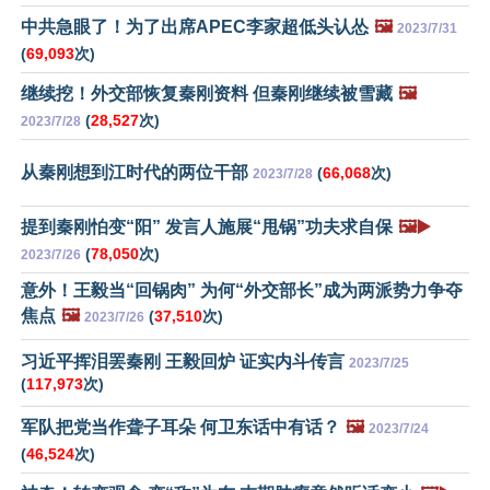
中共急眼了！为了出席APEC李家超低头认怂
🖼️
2023/7/31
(
69,093
次)
继续挖！外交部恢复秦刚资料 但秦刚继续被雪藏
🖼️
(
28,527
次)
2023/7/28
从秦刚想到江时代的两位干部
(
66,068
次)
2023/7/28
提到秦刚怕变“阳” 发言人施展“甩锅”功夫求自保
🖼️▶️
(
78,050
次)
2023/7/26
意外！王毅当“回锅肉” 为何“外交部长”成为两派势力争夺
焦点
🖼️
(
37,510
次)
2023/7/26
习近平挥泪罢秦刚 王毅回炉 证实内斗传言
2023/7/25
(
117,973
次)
军队把党当作聋子耳朵 何卫东话中有话？
🖼️
2023/7/24
(
46,524
次)