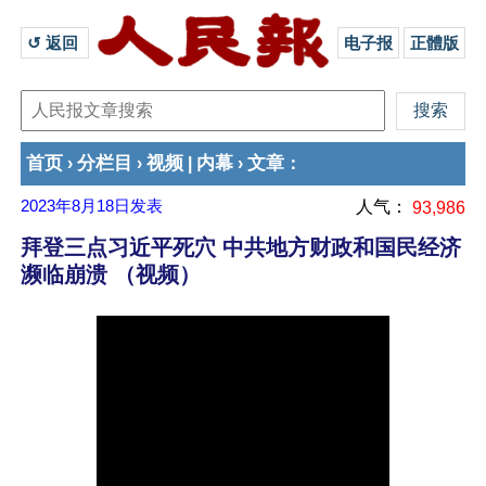
↺ 返回 
电子报
正體版
首页
分栏目
视频
内幕
文章
›
›
|
›
：
2023年8月18日
发表
人气：
93,986
拜登三点习近平死穴 中共地方财政和国民经济
濒临崩溃 （视频）