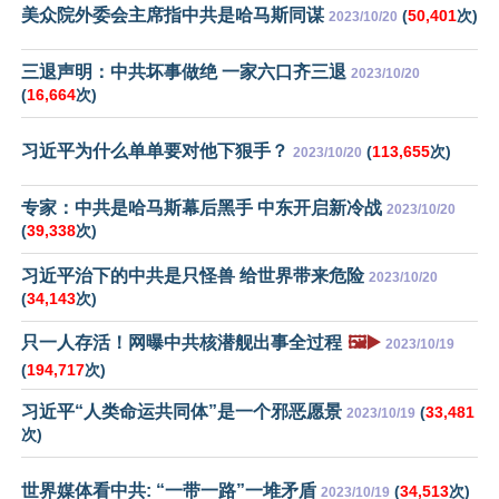
美众院外委会主席指中共是哈马斯同谋
(
50,401
次)
2023/10/20
三退声明：中共坏事做绝 一家六口齐三退
2023/10/20
(
16,664
次)
习近平为什么单单要对他下狠手？
(
113,655
次)
2023/10/20
专家：中共是哈马斯幕后黑手 中东开启新冷战
2023/10/20
(
39,338
次)
习近平治下的中共是只怪兽 给世界带来危险
2023/10/20
(
34,143
次)
只一人存活！网曝中共核潜舰出事全过程
🖼️▶️
2023/10/19
(
194,717
次)
习近平“人类命运共同体”是一个邪恶愿景
(
33,481
2023/10/19
次)
世界媒体看中共: “一带一路”一堆矛盾
(
34,513
次)
2023/10/19