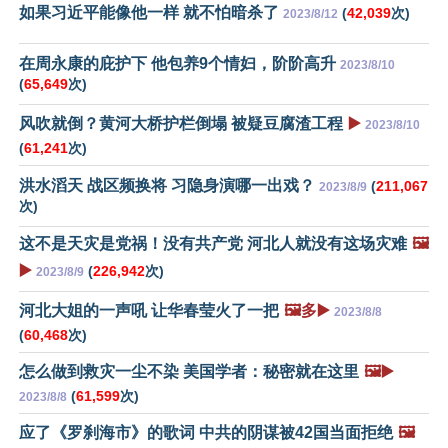
如果习近平能像他一样 就不怕暗杀了
(
42,039
次)
2023/8/12
在周永康的庇护下 他包养9个情妇，阶阶高升
2023/8/10
(
65,649
次)
风吹就倒？黄河大桥护栏倒塌 被疑豆腐渣工程
▶️
2023/8/10
(
61,241
次)
洪水滔天 战区频换将 习隐身演哪一出戏？
(
211,067
2023/8/9
次)
这不是天灾是党祸！没有共产党 河北人就没有这场灾难
🖼️
▶️
(
226,942
次)
2023/8/9
河北大姐的一声吼 让华春莹火了一把
🖼️多▶️
2023/8/8
(
60,468
次)
怎么做到救灾一尘不染 美国学者：秘密就在这里
🖼️▶️
(
61,599
次)
2023/8/8
应了《罗刹海市》的歌词 中共的阴谋被42国当面拒绝
🖼️