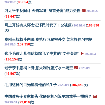
(
80,854
次)
2023/8/7
习近平中反间计 火箭军遭“身首分离”战力受挫
🖼️
2023/8/5
(
63,647
次)
网上开始有人怀念江泽民时代了！(2视频)
(
166,896
2023/8/4
次)
秦刚王毅权斗内幕 秦执行习秘密外交 普京捏住习把柄
(
157,950
次)
2023/8/3
这小毛孩儿几句话就踹飞了中共的“文件轰炸”
▶️
2023/8/3
(
130,154
次)
过于亲中惹祸上身 意大利竹篮打水一场空
🖼️
2023/8/2
(
45,567
次)
毛用这样的目光望着他的私生子
(
196,856
次)
2023/8/1
中国债务令专家摇头 化解危机习近平敢放手一搏吗？
🖼️
(
29,016
次)
2023/7/31