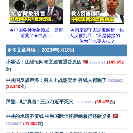
🔥中国各种异象频发，是何
🔥南京彭宇案深度解析：救
前兆？🔥白宫：
人反被判罪，“不是你撞的，
你为什么要去扶？
更多文章导读：
2023年8月18日
小笑话：江绵恒问邓文迪被退货原因
🖼️
(
149,652
2023/8/21
次)
中共国反战声浪：穷人上战场卖命 有钱人都跑了
2023/8/21
(
33,140
次)
拜登口吐“真言” 三点习近平死穴
(
65,475
次)
2023/8/17
中共的承诺不值钱 中融国际信托拒绝履行还款义务
🖼️
(
41,352
次)
2023/8/17