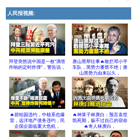
人民报视频:
拜登突然说中国是一枚“滴答
唐山黑帮往事🔥敢拦邓小平
作响的定时炸弹”，警告说，
车队，黑势力屡禁不绝｜唐
山黑势力由来以久，
🔥碧桂园违约，中植系也爆
🔥神算子林庚白：预言袁世
雷，远洋地产债务违约，民
凯死期，躲不过自己的宿命
企国企面临重大危机，
🔥奇人林庚白，