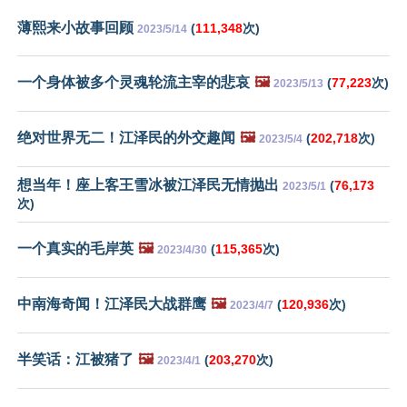
薄熙来小故事回顾
(
111,348
次)
2023/5/14
一个身体被多个灵魂轮流主宰的悲哀
🖼️
(
77,223
次)
2023/5/13
绝对世界无二！江泽民的外交趣闻
🖼️
(
202,718
次)
2023/5/4
想当年！座上客王雪冰被江泽民无情抛出
(
76,173
2023/5/1
次)
一个真实的毛岸英
🖼️
(
115,365
次)
2023/4/30
中南海奇闻！江泽民大战群鹰
🖼️
(
120,936
次)
2023/4/7
半笑话：江被猪了
🖼️
(
203,270
次)
2023/4/1