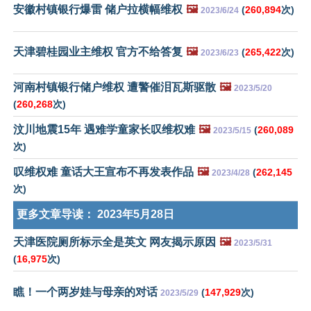
安徽村镇银行爆雷 储户拉横幅维权
🖼️
(
260,894
次)
2023/6/24
天津碧桂园业主维权 官方不给答复
🖼️
(
265,422
次)
2023/6/23
河南村镇银行储户维权 遭警催泪瓦斯驱散
🖼️
2023/5/20
(
260,268
次)
汶川地震15年 遇难学童家长叹维权难
🖼️
(
260,089
2023/5/15
次)
叹维权难 童话大王宣布不再发表作品
🖼️
(
262,145
2023/4/28
次)
更多文章导读：
2023年5月28日
天津医院厕所标示全是英文 网友揭示原因
🖼️
2023/5/31
(
16,975
次)
瞧！一个两岁娃与母亲的对话
(
147,929
次)
2023/5/29