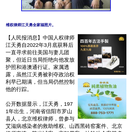
【人民报消息】中国人权律师
江天勇自2022年3月底获释后
一直寻求前往美国与妻儿团
聚，但近日当局拒绝向他发放
护照和港澳通行证。家属透
露，虽然江天勇被剥夺政治权
利早已期满，但当局仍然控制
他的行踪。

公开数据显示，江天勇，197
1年出生，河南省信阳市罗山
县人，北京维权律师，曾参与
艾滋病感染者的救助维权、山西黑砖窑案件、北京