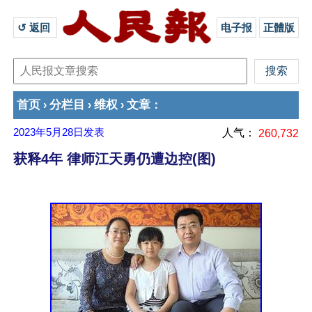
↺ 返回 
电子报
正體版
首页
分栏目
维权
文章
›
›
›
：
2023年5月28日
发表
人气：
260,732
获释4年 律师江天勇仍遭边控(图)