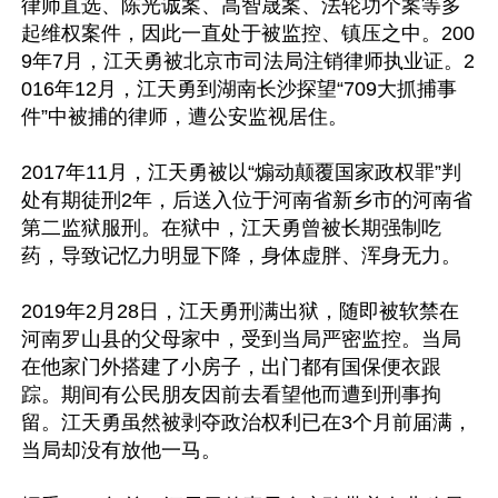
律师直选、陈光诚案、高智晟案、法轮功个案等多
起维权案件，因此一直处于被监控、镇压之中。200
9年7月，江天勇被北京市司法局注销律师执业证。2
016年12月，江天勇到湖南长沙探望“709大抓捕事
件”中被捕的律师，遭公安监视居住。

2017年11月，江天勇被以“煽动颠覆国家政权罪”判
处有期徒刑2年，后送入位于河南省新乡市的河南省
第二监狱服刑。在狱中，江天勇曾被长期强制吃
药，导致记忆力明显下降，身体虚胖、浑身无力。

2019年2月28日，江天勇刑满出狱，随即被软禁在
河南罗山县的父母家中，受到当局严密监控。当局
在他家门外搭建了小房子，出门都有国保便衣跟
踪。期间有公民朋友因前去看望他而遭到刑事拘
留。江天勇虽然被剥夺政治权利已在3个月前届满，
当局却没有放他一马。
