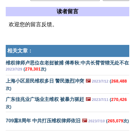
读者留言
欢迎您的留言反馈。
相关文章：
维权律师卢思位在老挝被捕 傅希秋:中共长臂管辖无处不在
(
278,301
次)
2023/7/29
上海小区居民维权多日 警民激烈冲突
🖼️
(
268,488
2023/7/12
次)
广东佳兆业广场业主维权 被暴力驱赶
🖼️
(
270,426
2023/7/11
次)
709案8周年 中共打压维权律师依旧
🖼️
(
265,079
次)
2023/7/10