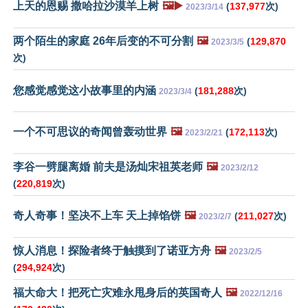
上天的恩赐 撒哈拉沙漠羊上树
🖼️▶️
(
137,977
次)
2023/3/14
两个陌生的家庭 26年后变的不可分割
🖼️
(
129,870
2023/3/5
次)
您感觉感觉这小故事里的内涵
(
181,288
次)
2023/3/4
一个不可思议的奇闻曾轰动世界
🖼️
(
172,113
次)
2023/2/21
李谷一劈腿离婚 前夫是汤灿宋祖英老师
🖼️
2023/2/12
(
220,819
次)
奇人奇事！坚决不上车 天上掉馅饼
🖼️
(
211,027
次)
2023/2/7
惊人消息！探险者终于触摸到了诺亚方舟
🖼️
2023/2/5
(
294,924
次)
福大命大！把死亡灾难永甩身后的英国奇人
🖼️
2022/12/16