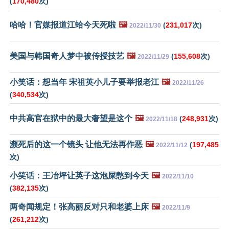
(
170,480
次)
哈哈！官媒报道江蛤今天死啦
🖼️
(
231,017
次)
2022/11/30
美国与韩国奇人梦中被传授技艺
🖼️
(
155,608
次)
2022/11/29
小笑话：想当年 宋祖英小儿子要举报老江
🖼️
2022/11/26
(
340,534
次)
中共高官在狱中的最大奢望是这个
🖼️
(
248,931
次)
2022/11/18
濒死后的这一个镜头 让他无法再作恶
🖼️
(
197,485
2022/11/12
次)
小笑话：王冶坪让英子这泡屎憋到今天
🖼️
2022/11/10
(
382,135
次)
两奇闻规定！张高丽反对只和老婆上床
🖼️
2022/11/9
(
261,212
次)