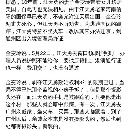
据悉，10年前，江天勇的妻子金变玲带着女儿移居
美国，自此再也无法相见。由于江天勇老家河南信
阳的国保早已表明，不会允许江天勇出国，金变玲
劝丈夫死心，但江天勇不听劝告。为逃避国保的跟
踪，江天勇特意不坐火车，改以其它办法赴京，到
通州区出入境管理局办证。

金变玲说，5月22日，江天勇去窗口领取护照时，办
理人员说护照不能给你，要找原籍批。港澳通行证
也一样，费用交了，也没有通过。

金变玲说，剥夺江天勇政治权利3年的限期已过，当
局不得已把那个监视的小房子拆了，但是那个摄影
头还在，而江天勇的手机是被跟踪的，只要他走出
这个村，那些人就会暗中跟踪。有一次，江天勇去
广州亲戚家，坐火车、买票，那些人都跟着，到了
广州以后，亲戚家本来是没有摄影头的，然后也到
处都有摄影头，新装的。
