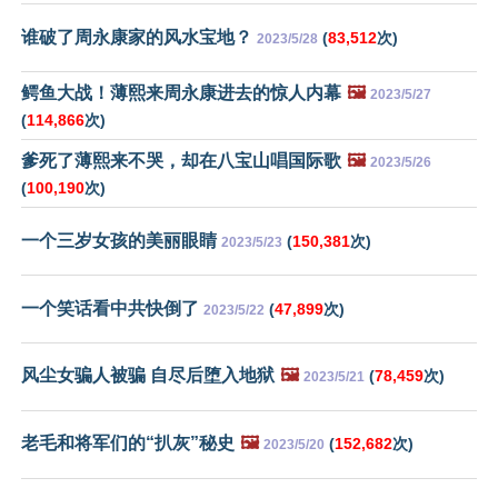
谁破了周永康家的风水宝地？
(
83,512
次)
2023/5/28
鳄鱼大战！薄熙来周永康进去的惊人内幕
🖼️
2023/5/27
(
114,866
次)
爹死了薄熙来不哭，却在八宝山唱国际歌
🖼️
2023/5/26
(
100,190
次)
一个三岁女孩的美丽眼睛
(
150,381
次)
2023/5/23
一个笑话看中共快倒了
(
47,899
次)
2023/5/22
风尘女骗人被骗 自尽后堕入地狱
🖼️
(
78,459
次)
2023/5/21
老毛和将军们的“扒灰”秘史
🖼️
(
152,682
次)
2023/5/20