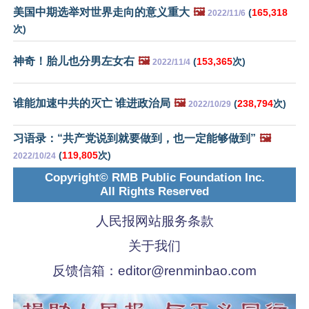
美国中期选举对世界走向的意义重大
🖼️
(
165,318
2022/11/6
次)
神奇！胎儿也分男左女右
🖼️
(
153,365
次)
2022/11/4
谁能加速中共的灭亡 谁进政治局
🖼️
(
238,794
次)
2022/10/29
习语录：“共产党说到就要做到，也一定能够做到”
🖼️
(
119,805
次)
2022/10/24
Copyright© RMB Public Foundation Inc.
All Rights Reserved
人民报网站服务条款
关于我们
反馈信箱：
editor@renminbao.com