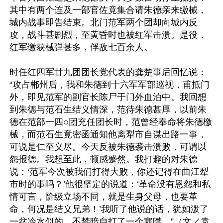
其中有两个连及一部官佐竟集合请朱德亲来缴械，
城内战事即告结束。北门范军两个团却向城内反
攻，战斗甚剧烈，至黄昏时也被红军击溃。是役，
红军缴获械弹甚多，俘敌七百余人。 

时任红四军廿九团团长党代表的龚楚事后回忆说：
“攻占郴州后，我和朱德到十六军军部巡视，甫抵门
外，即见范军的副官长陈尸于门外血泊中。我回想
到朱德与范石生结义情深，范待朱德甚厚，以前朱
德在范部一四○团充任团长时，范曾经奉命将朱德檄
械，而范石生竟密函通知他离犁市自谋出路一事，
可说是仁至义尽。今天反被朱德袭击溃败，可谓以
怨报德。我想至此，顿感蹙然。我打趣的对朱德
说：‘范军今次被我们打得大败，你还记得在曲江犁
市时的事吗？’他很坚定的说道：‘革命没有恩怨和私
情可言，阶级立场不同，就是生身父母，也要革
命，何况是结义兄弟！’我听了他说的话，犹如泼了
一盆冷水似的，不禁暗自打了一个寒噤。”（文／袁