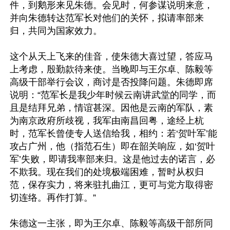
件，到鹅形来见朱德。会见时，何参谋说明来意，
并向朱德转达范军长对他们的关怀，拟请率部来
归，共同为国家效力。 

这个从天上飞来的佳音，使朱德大喜过望，答应马
上考虑，殷勤款待来使。当晚即与王尔卓、陈毅等
高级干部举行会议，商讨是否投降问题。朱德即席
说明：“范军长是我少年时候云南讲武堂的同学，而
且是结拜兄弟，情谊甚深。因他是云南的军队，素
为南京政府所歧视，我军由南昌回粤，途经上杭
时，范军长曾使专人送信给我，相约：若‘贺叶军’能
攻占广州，他（指范石生）即在韶关响应，如‘贺叶
军’失败，即请我率部来归。这是他过去的诺言，必
不欺我。现在我们的处境极端困难，暂时从权归
范，保存实力，将来驻扎曲江，更可与党方取得密
切连络。再作打算。” 

朱德这一主张，即为王尔卓、陈毅等高级干部所同