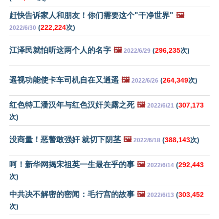
赶快告诉家人和朋友！你们需要这个"干净世界"
🖼️
(
222,224
次)
2022/6/30
江泽民就怕听这两个人的名字
🖼️
(
296,235
次)
2022/6/29
遥视功能使卡车司机自在又逍遥
🖼️
(
264,349
次)
2022/6/26
红色特工潘汉年与红色汉奸关露之死
🖼️
(
307,173
2022/6/21
次)
没商量！恶警敢强奸 就切下阴茎
🖼️
(
388,143
次)
2022/6/18
呵！新华网揭宋祖英一生最在乎的事
🖼️
(
292,443
2022/6/14
次)
中共决不解密的密闻：毛行宫的故事
🖼️
(
303,452
2022/6/13
次)