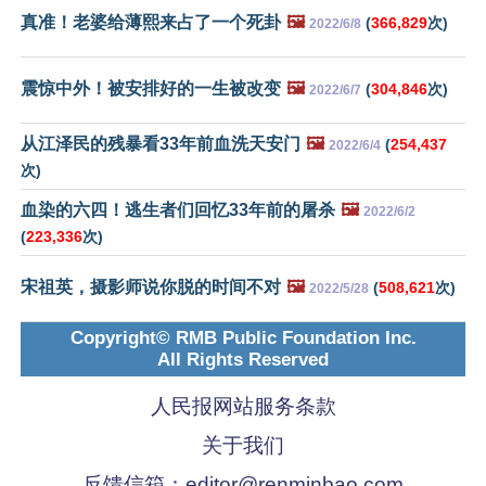
真准！老婆给薄熙来占了一个死卦
🖼️
(
366,829
次)
2022/6/8
震惊中外！被安排好的一生被改变
🖼️
(
304,846
次)
2022/6/7
从江泽民的残暴看33年前血洗天安门
🖼️
(
254,437
2022/6/4
次)
血染的六四！逃生者们回忆33年前的屠杀
🖼️
2022/6/2
(
223,336
次)
宋祖英，摄影师说你脱的时间不对
🖼️
(
508,621
次)
2022/5/28
Copyright© RMB Public Foundation Inc.
All Rights Reserved
人民报网站服务条款
关于我们
反馈信箱：
editor@renminbao.com