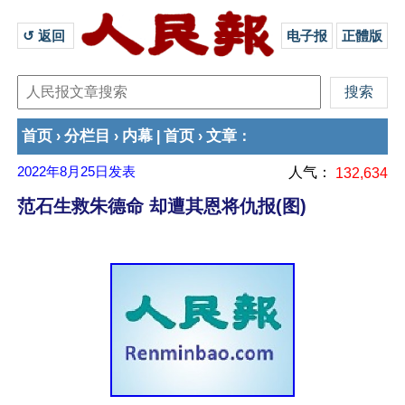
↺ 返回 
电子报
正體版
首页
分栏目
内幕
首页
文章
›
›
|
›
：
2022年8月25日
发表
人气：
132,634
范石生救朱德命 却遭其恩将仇报(图)