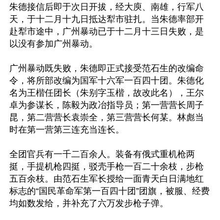
朱德接信后即于次日开拔，经大庾、南雄，行军八
天，于十二月十九日抵达犁市驻扎。当朱德率部开
赴犁市途中，广州暴动已于十二月十三日失败，是
以没有参加广州暴动。

广州暴动既失败，朱德即正式接受范石生的改编命
令，将所部改编为国军十六军一百四十团。朱德化
名为王楷任团长（朱别字玉楷，故改此名），王尔
卓为参谋长，陈毅为政冶指导员；第一营营长周子
昆，第二营营长袁崇全，第三营营长何某。林彪当
时在第一营第三连充当连长。 

全团官兵有一千二百余人。装备有俄式重机枪两
挺，手提机枪四挺，驳壳手枪一百二十余枝，步枪
五百余枝。由范石生军长授给一面青天白日满地红
标志的“国民革命军第一百四十团”团旗，被服、经费
均如数发给，并补充了六万发步枪子弹。 
