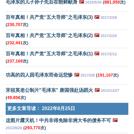
毛泽东的儿子孙子先后在朝鲜献身
🖼️
(
881,050
次)
2018/5/30
百年真相！共产党“五大导师”之毛泽东(3)
🖼️
2017/2/28
(
230,707
次)
百年真相！共产党“五大导师”之毛泽东(2)
🖼️
2017/2/20
(
232,441
次)
百年真相！共产党"五大导师"之毛泽东(1)
🖼️
2017/2/12
(
237,169
次)
功高的四人因毛泽东而命运悲惨
🖼️
(
191,107
次)
2017/2/8
宋祖英老公制片"毛泽东" 唐国强赴汤蹈火
🖼️
2012/12/27
(
49,856
次)
更多文章导读：
2022年8月25日
这图片露天机！中共非得免除非洲大爷的债务不可
🖼️
(
293,770
次)
2022/8/28