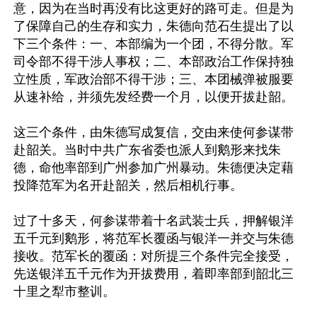
意，因为在当时再没有比这更好的路可走。但是为
了保障自己的生存和实力，朱德向范石生提出了以
下三个条件：一、本部编为一个团，不得分散。军
司令部不得干涉人事权；二、本部政治工作保持独
立性质，军政治部不得干涉；三、本团械弹被服要
从速补给，并须先发经费一个月，以便开拔赴韶。 

这三个条件，由朱德写成复信，交由来使何参谋带
赴韶关。当时中共广东省委也派人到鹅形来找朱
德，命他率部到广州参加广州暴动。朱德便决定藉
投降范军为名开赴韶关，然后相机行事。 

过了十多天，何参谋带着十名武装士兵，押解银洋
五千元到鹅形，将范军长覆函与银洋一并交与朱德
接收。范军长的覆函：对所提三个条件完全接受，
先送银洋五千元作为开拔费用，着即率部到韶北三
十里之犁市整训。 
