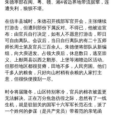
朱德率部在闽、粤、赣、湘4省边界地带流据窜，连
遭失利，狼狈不堪。 

在信丰县城时，朱德召开残部军官开会，主张继续
打游击，但遭到部份下属反对。不得已，他被迫宣
布：由官兵自行决定，如有人不愿意打游击，即日
可自由离队。会议后，当日自行离队的有二十五师
师长周士第及官兵三百余人。朱德便将部队从新编
组，向大庾进发。占领大庾后，休息数日，逃至崇
义、上猷两县以西之鹅形、上堡等湘赣边区活动。
但那些地区都很贫瘠，田地不多，人民穷困。他们
千多人的粮食，只好向山村稍有余粮的人家打主
意，但很快便搜刮一尽。 

时令将届隆冬，山区特别寒冷，官兵的棉衣被盖更
无法解决。正在万分焦急彷徨之际，忽然有了一线
生机，就是驻韶关的国军十六军军长范石生，派了
一个姓何的参谋（是共产党员）带着范的亲笔函