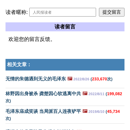
读者暱称:
读者留言
欢迎您的留言反馈。
相关文章：
无情的朱德遇到无义的毛泽东
🖼️
(
233,670
次)
2022/8/26
林野因出身被杀 龚楚因心软逃离中共
🖼️
(
199,082
2022/8/11
次)
毛泽东庙成笑谈 当局派百人连夜铲平
🖼️
(
45,734
2019/6/10
次)