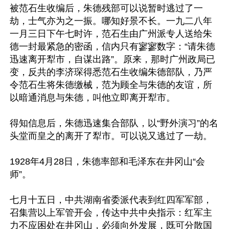
被范石生收编后，朱德残部可以说暂时逃过了一
劫，士气亦为之一振。哪知好景不长。一九二八年
一月三日下午七时许，范石生由广州派专人送给朱
德一封最紧急的密函，信内只有寥寥数字：“请朱德
迅速离开犁市，自谋出路”。原来，那时广州政局已
变，反共的李济琛得悉范石生收编朱德部队，乃严
令范石生将朱德缴械，范为顾全与朱德的友谊，所
以暗通消息与朱德，叫他立即离开犁市。 

得知信息后，朱德迅速集合部队，以“野外演习”的名
头堂而皇之的离开了犁市。可以说又逃过了一劫。 

1928年4月28日，朱德率部和毛泽东在井冈山“会
师”。 

七月十五日，中共湖南省委派代表到红四军军部，
召集营以上军管开会，传达中共中央指示：红军主
力不应困处在井冈山，必须向外发展，既可分散国