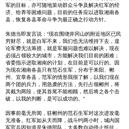
军的目标，亦可随地策动群众斗争及解决红军的经
济、给养等困难问题，目前的任务应以进取湘南各
县，恢复各县革命斗争为最正确之行动方针。 

朱德当即发言说：“现在围绕井冈山的附近地区已民
穷财尽，就是白军不来，我们也无法维持下去，遑
论军费无法筹措，就是军服问题也难以解决，现在
必须占领较大的城市，方能解决我们目前的困难；
省委指示进取湘南的计划，在目前是可以行的。因
为现在湘南各县只有范石生军，分布于耒阳、郴
州、宜章各县，范军的情形我很了解，以我们现在
两个团的兵力，用急袭的方法，先行占领郴州，将
其截为两段，使其首尾不能相顾，然后将之各个击
破，以我的判断，是可以成功的。” 

因事前毫无所闻，驻郴州的范石生军对这次进攻毫
无准备。红军如从天而降，战斗约两小时，城内国
军官兵因知道是朱德部队，大多数自动停止抵抗，