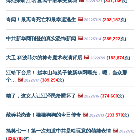
薄熙来听江话 妻离子散享受秦城
🖼️
(
331,136
次)
2022/7/21
奇闻！最离奇死亡和最幸运逃生
🖼️
(
203,157
次)
2022/7/19
中共新华网刊登的真实恐怖新闻
🖼️
(
289,222
次)
2022/7/14
大卫.科波菲尔的神奇魔术表演背后
🖼️
(
183,874
次)
2022/7/9
江蛤下台后！ 赵本山与英子被新华网曝光，嗯，当众那
个…
🖼️
(
389,294
次)
2022/7/7
糟了，这女人让江泽民给睡坏了
🖼️
(
374,600
次)
2022/7/6
敲碎花岗岩！猫猫狗狗的今日传奇
🖼️
(
193,570
次)
2022/7/3
搞笑七一！第一次知道中共是啥玩意的萌娃表情
🖼️
2022/7/1
(
336,785
次)