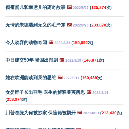
倒霉蛋儿和幸运儿的离奇故事
🖼️
(
125,874
次)
2022/8/27
无情的朱德遇到无义的毛泽东
🖼️
(
233,670
次)
2022/8/26
令人动容的动物奇闻
🖼️
(
150,092
次)
2022/8/23
中日建交50年 墙国出闹剧
🖼️
(
146,871
次)
2022/8/19
她在欧洲能读到我的思维
🖼️
(
160,439
次)
2022/8/17
女婴脖子长出羽毛 医生的解释匪夷所思
🖼️
2022/8/14
(
258,974
次)
川普总统为何被抄家 保险箱被撬开
🖼️
(
213,430
次)
2022/8/13