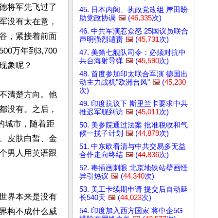
德将军先飞过了
45. 日本内阁、执政党改组 岸田盼
助党政协调
🖼️
(
46,335
次)
军没有太在意，
46. 中共军演惹众怒 25国议员联合
谷，紧接着前面
声明强烈谴责
🖼️
(
45,731
次)
万年到3,700
47. 美第七舰队司令：必须对抗中
共台海射导弹
🖼️
(
45,590
次)
象呢？

48. 首度参加印太联合军演 德国出
动主力战机"欧洲台风"
🖼️
(
45,230
次)
不清楚方向。他
49. 印度抗议下 斯里兰卡要求中共
都没有。之后，
推迟军舰到访
🖼️
(
45,011
次)
的城市，随着距
50. 美参院通过法案 批准税收和气
候一揽子计划
🖼️
(
44,879
次)
、皮肤白皙、金
51. 中东欧看清与中共交易多无益
个男人用英语跟
合作走向终结
🖼️
(
44,836
次)
52. 毒插画刺眼 北京地铁站壁画怪
异引热议
🖼️
(
44,340
次)
53. 美工卡续期申请 提交后自动延
世界本来是没有
长540天
🖼️
(
44,023
次)
54. 印度加入西方国家 将中企5G
界构不成什么威