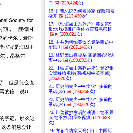


门
🖼️
(
229,424
次)
16. 川普总统为何被抄家 保险箱被
撬开
🖼️
(
213,430
次)
ciety for 
17. 《铁证如山系列片》英文第9
在二战时期，一艘德国
集:大规模推广活体器官紧急移植
🖼️▶️
(
208,821
次)
究的卡尔．豪斯
18. 中共为何怕美议长佩洛西访中
9的指挥官是海因里
华民国
🖼️
(
207,146
次)
19. 林野因出身被杀 龚楚因心软逃
叫卡尔．昂格尔
离中共
🖼️
(
199,082
次)
20. 【铁证如山系列讲座】第27集
实际移植规模(图/视频中英字幕)
(
196,626
次)
没了，但是怎么也
21. 历史的先声─中共72年多前的
写的信，说U-
承诺(23)
🖼️
(
193,268
次)
22. 历史的先声─中共72年多前的
承诺(24)
🖼️
(
190,626
次)
23. 川普被抄家后的演讲：绝不屈
服 绝不放弃(图/2视频) (
176,698
的字迹。那么这
次)
，这条消息会让
24. 方菲专访章天亮(下)：中国历