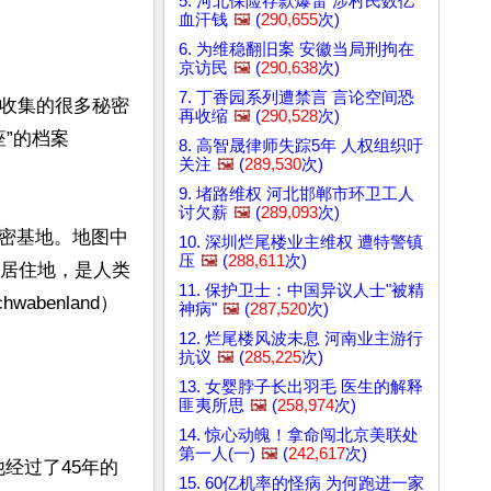
5. 河北保险存款爆雷 涉村民数亿
血汗钱
🖼️
(
290,655
次)
6. 为维稳翻旧案 安徽当局刑拘在
京访民
🖼️
(
290,638
次)
7. 丁香园系列遭禁言 言论空间恐
它收集的很多秘密
再收缩
🖼️
(
290,528
次)
座”的档案
8. 高智晟律师失踪5年 人权组织吁
关注
🖼️
(
289,530
次)
9. 堵路维权 河北邯郸市环卫工人
讨欠薪
🖼️
(
289,093
次)
密基地。地图中
10. 深圳烂尾楼业主维权 遭特警镇
压
🖼️
(
288,611
次)
神居住地，是人类
11. 保护卫士：中国异议人士"被精
benland）
神病"
🖼️
(
287,520
次)
12. 烂尾楼风波未息 河南业主游行
抗议
🖼️
(
285,225
次)
13. 女婴脖子长出羽毛 医生的解释
匪夷所思
🖼️
(
258,974
次)
14. 惊心动魄！拿命闯北京美联处
第一人(一)
🖼️
(
242,617
次)
他经过了45年的
15. 60亿机率的怪病 为何跑进一家