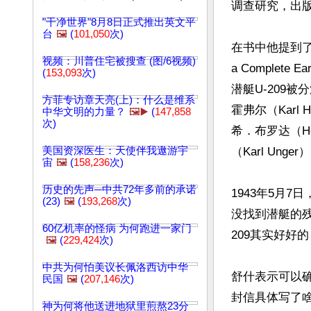
调查研究，出
"干净世界"8月8日正式推出英文平
台
🖼️
(
101,050
次)
在书中他提到了一封
视频：川普住宅被搜查 (图/6视频)
a Complet
(
153,093
次)
潜艇U-209
方菲专访章天亮(上)：什么是维系
霍弗尔（Karl
中华文明的力量？
🖼️▶️
(
147,858
次)
希．布罗达（He
美国资深医生：天使伴我遨游宇
（Karl Unger）
宙
🖼️
(
158,236
次)
历史的先声─中共72年多前的承诺
1943年5月
(23)
🖼️
(
193,268
次)
没找到潜艇的
60亿机率的怪病 为何跑进一家门
209其实好好
🖼️
(
229,424
次)
中共为何怕美议长佩洛西访中华
舒什表示可以
民国
🖼️
(
207,146
次)
封信具体写了
神为何将他送进地狱里煎熬23分