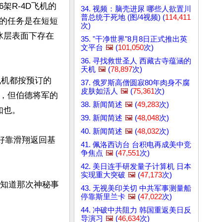
6架R-4D飞机的
34. 视频：脑壳进尿 哪些人欲置川
普总统于死地 (图/4视频) (
114,411
的任务是在短短
次)
冰层表面下存在
35. "干净世界"8月8日正式推出英
文平台
🖼️
(
101,050
次)
36. 寻找救世圣人 西藏古寺蕴涵的
天机
🖼️
(
78,897
次)
架飞机都按预订的
37. 俄罗斯高僧圆寂80年肉身不腐
皮肤如活人
🖼️
(
75,361
次)
，但伯德将军的
38. 新闻简述
🖼️
(
49,283
次)
也。

39. 新闻简述
🖼️
(
48,048
次)
40. 新闻简述
🖼️
(
48,032
次)
好靠滑翔返回基
41. 佩洛西访台 台积电再成美中竞
争焦点
🖼️
(
47,551
次)
42. 美日连手研发量子计算机 日本
实现重大突破
🖼️
(
47,173
次)
才知道那次神秘事
43. 无视美印关切 中共军事测量船
停靠斯里兰卡
🖼️
(
47,022
次)
44. 冲破中共阻力 韩国重返美日反
导演习
🖼️
(
46,634
次)