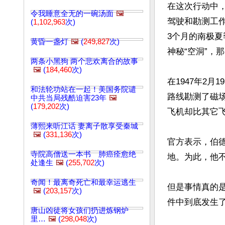
在这次行动中，海
令我睡意全无的一碗汤面
🖼️
驾驶和勘测工
(
1,102,963
次)
3个月的南极
黄昏一盏灯
🖼️
(
249,827
次)
神秘“空洞”，
两条小黑狗 两个悲欢离合的故事
🖼️
(
184,460
次)
在1947年2
和法轮功站在一起！美国务院谴
路线勘测了磁
中共当局残酷迫害23年
🖼️
(
179,202
次)
飞机却比其它飞
薄熙来听江话 妻离子散享受秦城
🖼️
(
331,136
次)
官方表示，伯
寺院高僧送一本书 肺癌痊愈绝
地。为此，他不
处逢生
🖼️
(
255,702
次)
奇闻！最离奇死亡和最幸运逃生
但是事情真的是
🖼️
(
203,157
次)
件中到底发生了
唐山凶徒将女孩们扔进炼钢炉
里…
🖼️
(
298,048
次)