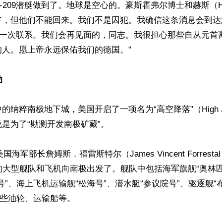
-209潜艇做到了。地球是空心的。豪斯霍弗尔博士和赫斯（H
好，但他们不能回来。我们不是囚犯。我确信这条消息会到达
最后一次联系。我们会再见面的，同志。我很担心那些自从元首
人。愿上帝永远保佑我们的德国。”

动
的纳粹南极地下城，美国开启了一项名为“高空降落”（High 
是为了“勘测开发南极矿藏”。

美国海军部长詹姆斯．福雷斯特尔（James Vincent Forres
的大型舰队和飞机向南极出发了。舰队中包括海军旗舰“奥林
号”、海上飞机运输舰“松海号”、潜水艇“参议院号”、驱逐舰“
一些油轮、运输船等。
