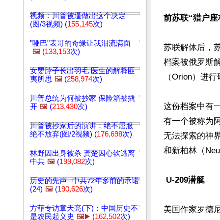
视频：川普被逼做出这个决定
前苏联“猎户座
(图/3视频) (
155,145
次)
"哑巴"表哥的奇缘让我泪流满面
苏联解体后，
🖼️
(
133,153
次)
档案被俄罗斯解
女婴脖子长出羽毛 医生的解释匪
（Orion）进
夷所思
🖼️
(
258,974
次)
川普总统为何被抄家 保险箱被撬
这份档案中有
开
🖼️
(
213,430
次)
有一个被称为阿
川普被抄家后的演讲：绝不屈服
绝不放弃(图/2视频) (
176,698
次)
无法探索的神界。
和新柏林（Neu-B
林野因出身被杀 龚楚因心软逃离
中共
🖼️
(
199,082
次)
 U-209潜艇
历史的先声─中共72年多前的承诺
(24)
🖼️
(
190,626
次)
方菲专访章天亮(下)：中国历史不
美国作家罗德尼．
是农民起义史
🖼️▶️
(
162,502
次)