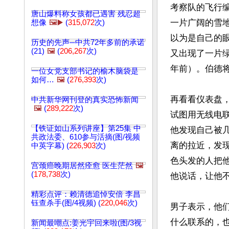
考察队的飞行
唐山爆料称女孩都已遇害 残忍超
一片广阔的雪
想像
🖼️▶️
(
315,072
次)
以为是自己的
历史的先声─中共72年多前的承诺
(21)
🖼️
(
206,267
次)
又出现了一片绿
年前）。伯德
一位女党支部书记的榆木脑袋是
如何…
🖼️
(
276,393
次)
再看看仪表盘
中共新华网刊登的真实恐怖新闻
🖼️
(
289,222
次)
试图用无线电
【铁证如山系列讲座】第25集 中
他发现自己被
共政法委、610参与活摘(图/视频
离的拉近，发
中英字幕) (
226,903
次)
色头发的人把
宫颈癌晚期居然痊愈 医生茫然
🖼️
(
178,738
次)
他说话，让他
精彩点评：赖清德追悼安倍 李昌
钰查杀手(图/4视频) (
220,046
次)
男子表示，他
什么联系的，
新闻最嘲点:姜光宇回来啦(图/3视