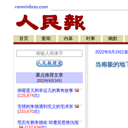
首页
要闻
内幕
时事
幽默
2022年8月24日
当南极的地
重点推荐文章
2022年8月24日
倒霉蛋儿和幸运儿的离奇故事
🖼️
(
125,874
次)
无情的朱德遇到无义的毛泽东
🖼️
(
233,670
次)
范石生救朱德命 却遭其恩将仇报
🖼️
(
132,634
次)