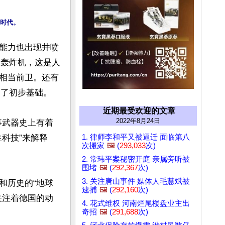
能力也出现井喷
／轰炸机，这是人
相当前卫。还有
了初步基础。

近期最受欢迎的文章
2022年8月24日
事武器史上有着
1. 律师李和平又被逼迁 面临第八
科技”来解释
次搬家
🖼️
(
293,033
次)
2. 常玮平案秘密开庭 亲属旁听被
围堵
🖼️
(
292,367
次)
3. 关注唐山事件 媒体人毛慧斌被
和历史的“地球
逮捕
🖼️
(
292,160
次)
关注着德国的动
4. 花式维权 河南烂尾楼盘业主出
奇招
🖼️
(
291,688
次)