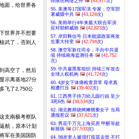
排除在网络之外
🖼️
(
43,577
次)
地面，给世界各
55. 美澳等17国军演 专家：空军部
署威慑中共
🖼️
(
43,128
次)
56. 美韩举行4年来最大联合军演
应对朝鲜威胁
🖼️
(
42,823
次)
下世界并不想要
57. 岸田释信号 日本能源政策将发
生重大转变
🖼️
(
42,794
次)
核武了，否则人
58. 澳空军新任司令：不向中共退
缩 持续南海监测任务
🖼️
(
41,752
次)
59. 中共雇黑客组织 持续三年攻击
到高空了，然后
全球人权机构
🖼️
(
41,724
次)
显示离基地27分
60. 4岁女下体痛检查异常 母求真
相遭打压
🖼️
(
39,402
次)
了2,750公
61. 江西男子持刀幼儿园行凶 至少
3死6伤
🖼️
(
38,534
次)
62. 湖北教师烧烤摊猥亵女子 当局
通报惹议
🖼️
(
37,621
次)
这支南极考察队
63. 男花千万元上海买房 甲醛等超
急返航，原本计划
标致病
🖼️
(
37,533
次)
将军在美国国防
64. 98岁老人被强打疫苗去世 不打