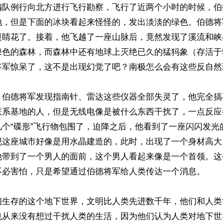
编队例行向北方进行飞行勘察，飞行了近两个小时的时候，伯
地，但是下面的冰块看起来怪怪的，发出淡淡的绿色。伯德将
眼睛花了。接着，他飞越了一座山脉后，竟然发现了溪流和峡
色的森林，而森林中还有地球上灭绝已久的猛犸象（存活于500
将军惊呆了，这不是出现幻觉了吧？南极怎么会有这些反自然现
，伯德将军发现指南针、雷达这些仪器全部失灵了，他完全搞
联系基地的人，但是无线电像是被什么东西干扰了，一点反应
几个“碟形”飞行物包围了，迫降之后，他看到了一座闪闪发光
现这座城市好像是用水晶建造的，此时，出现了一个身材高大
他带到了一个男人的面前，这个男人看起来像是一个首领。这
不必害怕，只是希望通过伯德将军给人类传达一个消息。

们生存的这个地下世界，文明比人类先进数千年，他们和人类
也从来没有想过干扰人类的生活，因为他们认为人类对地下世