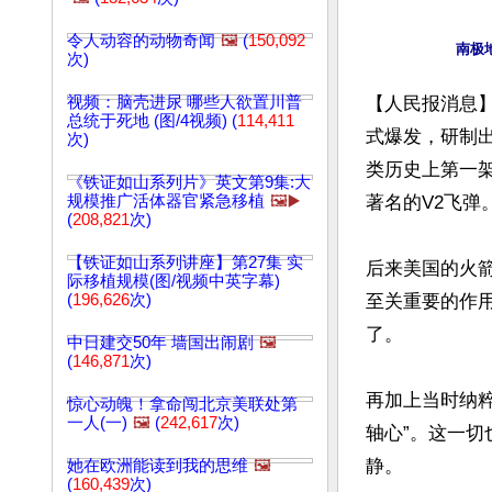
令人动容的动物奇闻
🖼️
(
150,092
次)
视频：脑壳进尿 哪些人欲置川普
【人民报消息
总统于死地 (图/4视频) (
114,411
式爆发，研制出
次)
类历史上第一
《铁证如山系列片》英文第9集:大
规模推广活体器官紧急移植
🖼️▶️
著名的V2飞弹
(
208,821
次)
【铁证如山系列讲座】第27集 实
后来美国的火箭
际移植规模(图/视频中英字幕)
(
196,626
次)
至关重要的作
了。

中日建交50年 墙国出闹剧
🖼️
(
146,871
次)
再加上当时纳
惊心动魄！拿命闯北京美联处第
一人(一)
🖼️
(
242,617
次)
轴心”。这一
静。

她在欧洲能读到我的思维
🖼️
(
160,439
次)