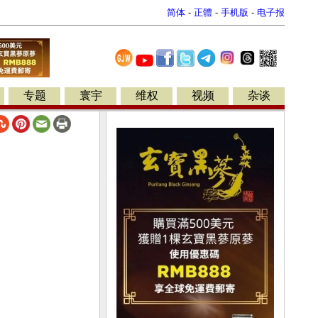
简体
-
正體
-
手机版
-
电子报
专题
寰宇
维权
视频
杂谈