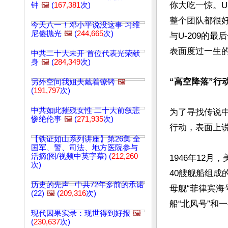
你大吃一惊。U
钟
🖼️
(
167,381
次)
整个团队都很
今天八一！邓小平说没这事 习维
尼傻抛光
🖼️
(
244,665
次)
与U-209的
表面度过一生的
中共二十大未开 首位代表光荣献
身
🖼️
(
284,349
次)
“高空降落”行
另外空间我姐夫戴着镣铐
🖼️
(
191,797
次)
中共如此摧残女性 二十大前叙悲
为了寻找传说中
惨绝伦事
🖼️
(
271,935
次)
行动，表面上说
【铁证如山系列讲座】第26集 全
国军、警、司法、地方医院参与
活摘(图/视频中英字幕) (
212,260
1946年12月，
次)
40艘舰船组成
历史的先声─中共72年多前的承诺
母舰“菲律宾海
(22)
🖼️
(
209,316
次)
船“北风号”和
现代因果实录：现世得到好报
🖼️
(
230,637
次)