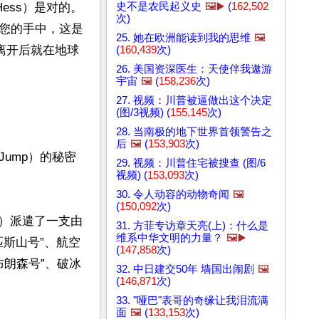
史不是农民起义史
🖼️▶️
(
162,502
ess）是对的。
次)
您的手中，这是
25. 她在欧洲能读到我的思维
🖼️
离开后就在地球
(
160,439
次)
26. 美国资深医生：天使伴我遨游
宇宙
🖼️
(
158,236
次)
27. 视频：川普被逼做出这个决定
(图/3视频) (
155,145
次)
28. 当南极的地下世界首领警告之
后
🖼️
(
153,903
次)
Jump）的秘密
29. 视频：川普住宅被搜查 (图/6
视频) (
153,093
次)
30. 令人动容的动物奇闻
🖼️
(
150,092
次)
tal）派遣了一支由
31. 方菲专访章天亮(上)：什么是
维系中华文明的力量？
🖼️▶️
匹斯山号”、航空
(
147,858
次)
布朗森号”、破冰
32. 中日建交50年 墙国出闹剧
🖼️
(
146,871
次)
33. "哑巴"表哥的奇缘让我泪流满
面
🖼️
(
133,153
次)