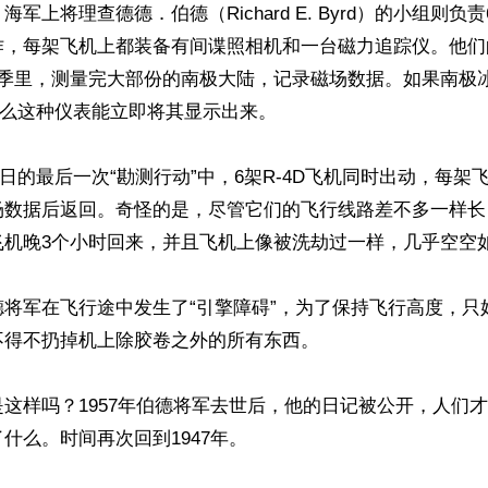
军上将理查德德．伯德（Richard E. Byrd）的小组则负责
作，每架飞机上都装备有间谍照相机和一台磁力追踪仪。他们
夏季里，测量完大部份的南极大陆，记录磁场数据。如果南极
那么这种仪表能立即将其显示出来。

月19日的最后一次“勘测行动”中，6架R-4D飞机同时出动，每
场数据后返回。奇怪的是，尽管它们的飞行线路差不多一样长
机晚3个小时回来，并且飞机上像被洗劫过一样，几乎空空如
德将军在飞行途中发生了“引擎障碍”，为了保持飞行高度，只
得不扔掉机上除胶卷之外的所有东西。

这样吗？1957年伯德将军去世后，他的日记被公开，人们
什么。时间再次回到1947年。
