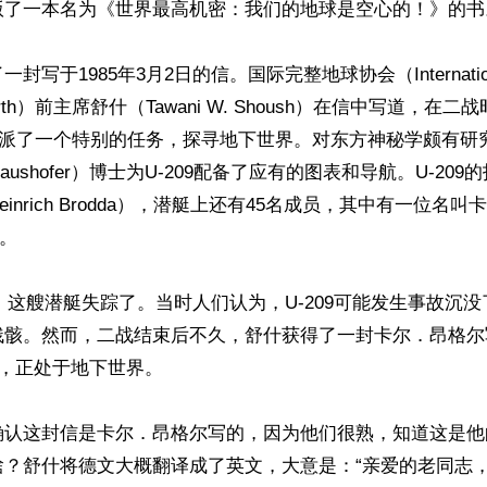
版了一本名为《世界最高机密：我们的地球是空心的！》的书。
写于1985年3月2日的信。国际完整地球协会（International So
e Earth）前主席舒什（Tawani W. Shoush）在信中写道，
被分派了一个特别的任务，探寻地下世界。对东方神秘学颇有研
 Haushofer）博士为U-209配备了应有的图表和导航。U-20
inrich Brodda），潜艇上还有45名成员，其中有一位名
。

7日，这艘潜艇失踪了。当时人们认为，U-209可能发生事故沉
残骸。然而，二战结束后不久，舒什获得了一封卡尔．昂格尔
的，正处于地下世界。

确认这封信是卡尔．昂格尔写的，因为他们很熟，知道这是他
啥？舒什将德文大概翻译成了英文，大意是：“亲爱的老同志