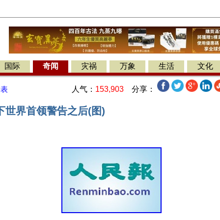
国际
奇闻
灾祸
万象
生活
文化
人气：
153,903
分享：
发表
下世界首领警告之后(图)