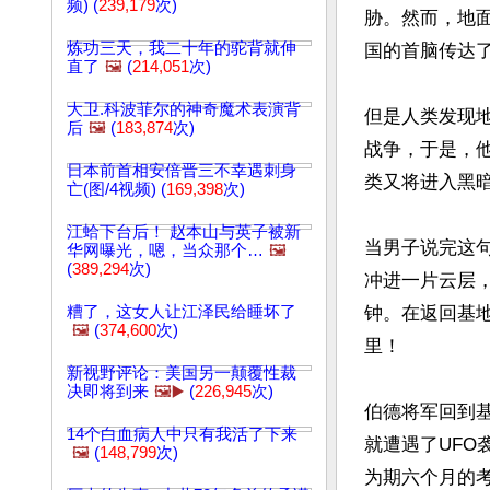
频) (
239,179
次)
胁。然而，地
炼功三天，我二十年的驼背就伸
国的首脑传达了
直了
🖼️
(
214,051
次)
大卫.科波菲尔的神奇魔术表演背
但是人类发现
后
🖼️
(
183,874
次)
战争，于是，
日本前首相安倍晋三不幸遇刺身
类又将进入黑暗
亡(图/4视频) (
169,398
次)
江蛤下台后！ 赵本山与英子被新
当男子说完这
华网曝光，嗯，当众那个…
🖼️
(
389,294
次)
冲进一片云层
糟了，这女人让江泽民给睡坏了
钟。在返回基地
🖼️
(
374,600
次)
里！

新视野评论：美国另一颠覆性裁
决即将到来
🖼️▶️
(
226,945
次)
伯德将军回到
14个白血病人中只有我活了下来
就遭遇了UF
🖼️
(
148,799
次)
为期六个月的