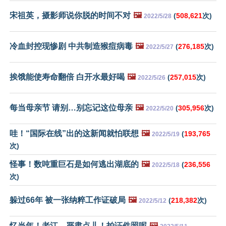
宋祖英，摄影师说你脱的时间不对
🖼️
(
508,621
次)
2022/5/28
冷血封控现惨剧 中共制造猴痘病毒
🖼️
(
276,185
次)
2022/5/27
挨饿能使寿命翻倍 白开水最好喝
🖼️
(
257,015
次)
2022/5/26
每当母亲节 请别…别忘记这位母亲
🖼️
(
305,956
次)
2022/5/20
哇！“国际在线”出的这新闻就怕联想
🖼️
(
193,765
2022/5/19
次)
怪事！数吨重巨石是如何逃出湖底的
🖼️
(
236,556
2022/5/18
次)
躲过66年 被一张纳粹工作证破局
🖼️
(
218,382
次)
2022/5/12
忆当年！老江，严肃点儿！拍证件照呢
🖼️