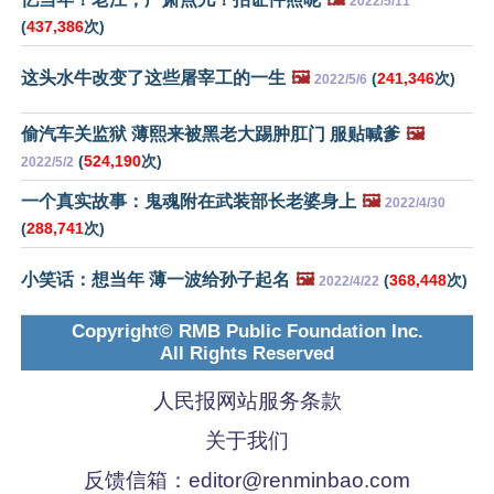
2022/5/11
(
437,386
次)
这头水牛改变了这些屠宰工的一生
🖼️
(
241,346
次)
2022/5/6
偷汽车关监狱 薄熙来被黑老大踢肿肛门 服贴喊爹
🖼️
(
524,190
次)
2022/5/2
一个真实故事：鬼魂附在武装部长老婆身上
🖼️
2022/4/30
(
288,741
次)
小笑话：想当年 薄一波给孙子起名
🖼️
(
368,448
次)
2022/4/22
Copyright© RMB Public Foundation Inc.
All Rights Reserved
人民报网站服务条款
关于我们
反馈信箱：
editor@renminbao.com