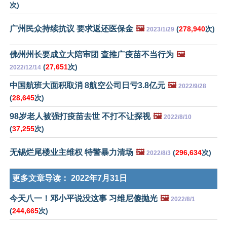
次)
广州民众持续抗议 要求返还医保金
🖼️
(
278,940
次)
2023/1/29
佛州州长要成立大陪审团 查推广疫苗不当行为
🖼️
(
27,651
次)
2022/12/14
中国航班大面积取消 8航空公司日亏3.8亿元
🖼️
2022/9/28
(
28,645
次)
98岁老人被强打疫苗去世 不打不让探视
🖼️
2022/8/10
(
37,255
次)
无锡烂尾楼业主维权 特警暴力清场
🖼️
(
296,634
次)
2022/8/3
更多文章导读：
2022年7月31日
今天八一！邓小平说没这事 习维尼傻抛光
🖼️
2022/8/1
(
244,665
次)