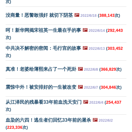
次)
没商量！恶警敢强奸 就切下阴茎
🖼️
(
388,143
次)
2022/6/18
呵！新华网揭宋祖英一生最在乎的事
🖼️
(
292,443
2022/6/14
次)
中共决不解密的密闻：毛行宫的故事
🖼️
(
303,452
2022/6/13
次)
真准！老婆给薄熙来占了一个死卦
🖼️
(
366,829
次)
2022/6/8
震惊中外！被安排好的一生被改变
🖼️
(
304,846
次)
2022/6/7
从江泽民的残暴看33年前血洗天安门
🖼️
(
254,437
2022/6/4
次)
血染的六四！逃生者们回忆33年前的屠杀
🖼️
2022/6/2
(
223,336
次)