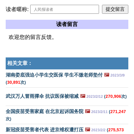
读者暱称:
读者留言
欢迎您的留言反馈。
相关文章：
湖南娄底强迫小学生交医保 学生不缴老师垫付
🖼️
2023/3/9
(
30,891
次)
武汉万人冒雨撑伞 抗议医保被缩减
🖼️
(
270,906
次)
2023/2/12
全国疫苗受害家庭 在北京起诉国务院
🖼️
(
271,247
2023/2/11
次)
新冠疫苗受害者代表 进京维权遭打压
🖼️
(
275,573
2023/2/2