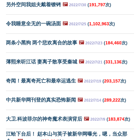
另外空间我姐夫戴着镣铐
🖼️
(
191,797
次)
2022/7/30
令我睡意全无的一碗汤面
🖼️
(
1,102,963
次)
2022/7/25
两条小黑狗 两个悲欢离合的故事
🖼️
(
184,460
次)
2022/7/23
薄熙来听江话 妻离子散享受秦城
🖼️
(
331,136
次)
2022/7/21
奇闻！最离奇死亡和最幸运逃生
🖼️
(
203,157
次)
2022/7/19
中共新华网刊登的真实恐怖新闻
🖼️
(
289,222
次)
2022/7/14
大卫.科波菲尔的神奇魔术表演背后
🖼️
(
183,874
次)
2022/7/9
江蛤下台后！ 赵本山与英子被新华网曝光，嗯，当众那