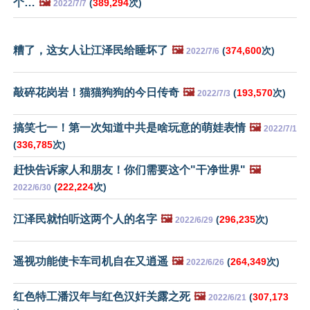
个…
🖼️
(
389,294
次)
2022/7/7
糟了，这女人让江泽民给睡坏了
🖼️
(
374,600
次)
2022/7/6
敲碎花岗岩！猫猫狗狗的今日传奇
🖼️
(
193,570
次)
2022/7/3
搞笑七一！第一次知道中共是啥玩意的萌娃表情
🖼️
2022/7/1
(
336,785
次)
赶快告诉家人和朋友！你们需要这个"干净世界"
🖼️
(
222,224
次)
2022/6/30
江泽民就怕听这两个人的名字
🖼️
(
296,235
次)
2022/6/29
遥视功能使卡车司机自在又逍遥
🖼️
(
264,349
次)
2022/6/26
红色特工潘汉年与红色汉奸关露之死
🖼️
(
307,173
2022/6/21