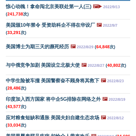
惊心动魄！拿命闯北京美联处第一人(三)
🖼️▶️
2022/9/13
(
241,738
次)
美国颁10年禁令 受资助科企不得在华设厂
🖼️
2022/9/7
(
33,291
次)
美国博士为期三天的濒死经历
🖼️
(
64,848
次)
2022/8/29
与中俄竞争加剧 美国设立北极大使
🖼️
(
40,802
次)
2022/8/27
中学生险被车撞 美国警察奋不顾身将其救下
🖼️
2022/8/23
(
28,486
次)
印度加入西方国家 将中企5G排除在网络之外
🖼️
2022/8/19
(
43,577
次)
应对粮食短缺和通胀 美国夫妇自建生态农场
🖼️
2022/8/12
(
33,034
次)