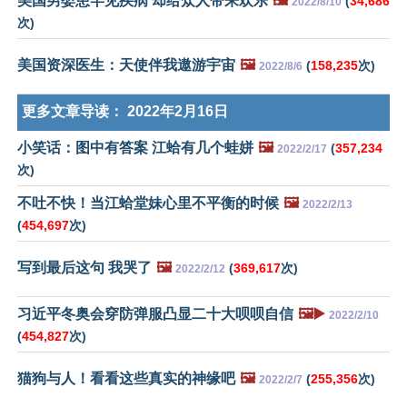
美国男婴患罕见疾病 却给众人带来欢乐
🖼️
(
34,686
2022/8/10
次)
美国资深医生：天使伴我遨游宇宙
🖼️
(
158,235
次)
2022/8/6
更多文章导读：
2022年2月16日
小笑话：图中有答案 江蛤有几个蛙姘
🖼️
(
357,234
2022/2/17
次)
不吐不快！当江蛤堂妹心里不平衡的时候
🖼️
2022/2/13
(
454,697
次)
写到最后这句 我哭了
🖼️
(
369,617
次)
2022/2/12
习近平冬奥会穿防弹服凸显二十大呗呗自信
🖼️▶️
2022/2/10
(
454,827
次)
猫狗与人！看看这些真实的神缘吧
🖼️
(
255,356
次)
2022/2/7