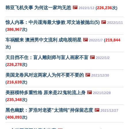
韩亚飞机失事 为何这一家均无恙
🖼️
(
226,236
次)
2022/1/12
惊人内幕：中共谍海最大惨败 邓文迪被抛出(5)
🖼️
2022/1/11
(
386,967
次)
车祸醒来 澳洲男中文流利 成电视明星
🖼️
(
219,844
2022/1/7
次)
天目挡不住：盲人雕刻师与盲人画家不盲
🖼️
2022/1/2
(
226,278
次)
美国龙卷风对这两家人为何不要不要的
🖼️
2021/12/30
(
216,639
次)
美丽模特多重性格 原来是22鬼轮流上身
🖼️
2021/12/28
(
235,348
次)
黑色幽默：罗浩对老婆"太清纯"持保留态度
🖼️
2021/12/27
(
406,093
次)