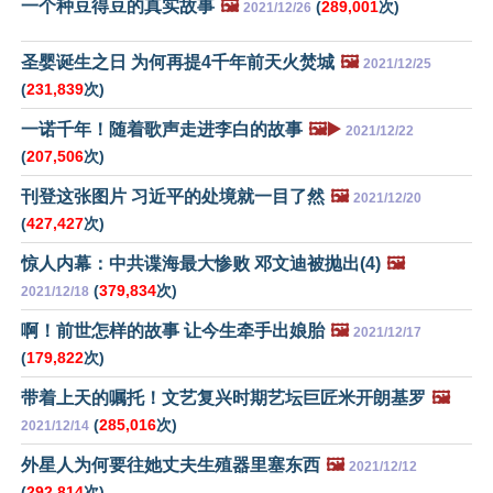
一个种豆得豆的真实故事
🖼️
(
289,001
次)
2021/12/26
圣婴诞生之日 为何再提4千年前天火焚城
🖼️
2021/12/25
(
231,839
次)
一诺千年！随着歌声走进李白的故事
🖼️▶️
2021/12/22
(
207,506
次)
刊登这张图片 习近平的处境就一目了然
🖼️
2021/12/20
(
427,427
次)
惊人内幕：中共谍海最大惨败 邓文迪被抛出(4)
🖼️
(
379,834
次)
2021/12/18
啊！前世怎样的故事 让今生牵手出娘胎
🖼️
2021/12/17
(
179,822
次)
带着上天的嘱托！文艺复兴时期艺坛巨匠米开朗基罗
🖼️
(
285,016
次)
2021/12/14
外星人为何要往她丈夫生殖器里塞东西
🖼️
2021/12/12
(
292,814
次)