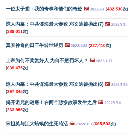
一位太子党：我的奇事和他们的奇迹
🖼️
(
482,536
次)
2022/2/4
惊人内幕：中共谍海最大惨败 邓文迪被抛出(7)
🖼️
2022/2/1
(
389,011
次)
真实神奇的田三牛转世经历
🖼️
(
227,410
次)
2022/1/28
上帝为何不奖赏好人 为何不惩罚坏人？
🖼️
2022/1/17
(
639,475
次)
惊人内幕：中共谍海最大惨败 邓文迪被抛出(6)
🖼️
2022/1/15
(
397,345
次)
揭开诅咒的谜底！在两个悲惨故事发生之后
🖼️
2022/1/14
(
263,995
次)
宋祖英与江大蛤蟆的生死苟活
🖼️
(
665,503
次)
2022/1/13