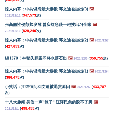
惊人内幕：中共谍海最大惨败 邓文迪被抛出(3)
🖼️
(
347,573
次)
2021/12/11
张高丽性侵彭帅发酵 曾庆红急眼一耙搂出习全家
🖼️
(
829,240
次)
2021/12/10
惊人内幕：中共谍海最大惨败 邓文迪被抛出(2)
🖼️
2021/12/7
(
427,653
次)
MH370！神秘失踪案即将水落石出
🖼️
(
350,755
次)
2021/12/5
惊人内幕：中共谍海最大惨败 邓文迪被抛出(1)
🖼️
2021/12/4
(
386,475
次)
小笑话：江绵恒问邓文迪被退货原因
🖼️
(
433,787
2021/12/2
次)
十八大趣闻 吴仪一声"婊子" 江泽民急的跺不了脚
🖼️
(
498,455
次)
2021/12/1