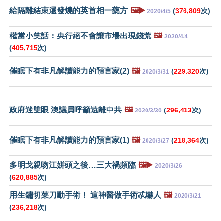
給隔離結束還發燒的英首相一藥方
🖼️▶️
(
376,809
次)
2020/4/5
權當小笑話：央行絕不會讓市場出現錢荒
🖼️
2020/4/4
(
405,715
次)
催眠下有非凡解讀能力的預言家(2)
🖼️
(
229,320
次)
2020/3/31
政府迷雙眼 澳議員呼籲遠離中共
🖼️
(
296,413
次)
2020/3/30
催眠下有非凡解讀能力的預言家(1)
🖼️
(
218,364
次)
2020/3/27
多明戈親吻江姘頭之後…三大禍頻臨
🖼️▶️
2020/3/26
(
620,885
次)
用生鏽切菜刀動手術！ 這神醫做手術忒嚇人
🖼️
2020/3/21
(
236,218
次)