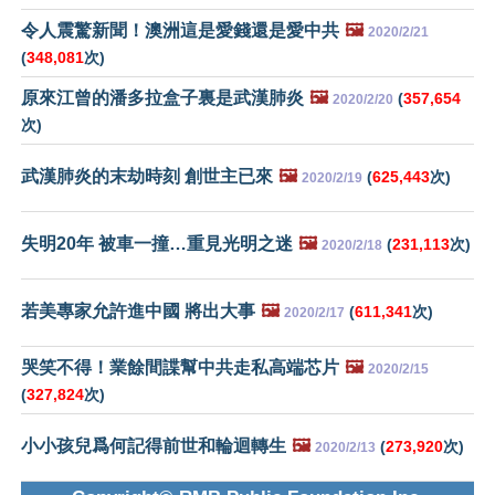
令人震驚新聞！澳洲這是愛錢還是愛中共
🖼️
2020/2/21
(
348,081
次)
原來江曾的潘多拉盒子裏是武漢肺炎
🖼️
(
357,654
2020/2/20
次)
武漢肺炎的末劫時刻 創世主已來
🖼️
(
625,443
次)
2020/2/19
失明20年 被車一撞…重見光明之迷
🖼️
(
231,113
次)
2020/2/18
若美專家允許進中國 將出大事
🖼️
(
611,341
次)
2020/2/17
哭笑不得！業餘間諜幫中共走私高端芯片
🖼️
2020/2/15
(
327,824
次)
小小孩兒爲何記得前世和輪迴轉生
🖼️
(
273,920
次)
2020/2/13