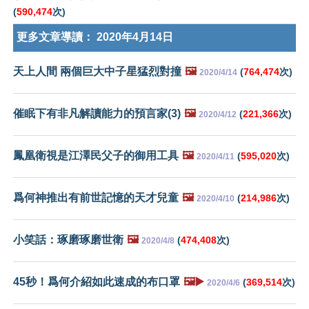
(
590,474
次)
更多文章導讀：
2020年4月14日
天上人間 兩個巨大中子星猛烈對撞
🖼️
(
764,474
次)
2020/4/14
催眠下有非凡解讀能力的預言家(3)
🖼️
(
221,366
次)
2020/4/12
鳳凰衛視是江澤民父子的御用工具
🖼️
(
595,020
次)
2020/4/11
爲何神推出有前世記憶的天才兒童
🖼️
(
214,986
次)
2020/4/10
小笑話：琢磨琢磨世衛
🖼️
(
474,408
次)
2020/4/8
45秒！爲何介紹如此速成的布口罩
🖼️▶️
(
369,514
次)
2020/4/6