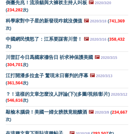
倒臺先兆！流浪貓與大褲衩主持人叫板
🖼️
2020/3/20
(
234,282
次)
科學家對中子星的新發現咋就沒價值
🖼️
(
741,369
2020/3/18
次)
中國網民憤怒了：江系要謀害川普！
🖼️
(
358,432
2020/3/16
次)
川普訂今日爲國家禱告日 祈求神保護美國
🖼️
2020/3/15
(
304,701
次)
江打開潘多拉盒子 驚現末日審判的序幕
🖼️
2020/3/13
(
361,564
次)
？！這樣的文章怎麼沒人評論(下)(多圖/視頻/影片)
2020/3/12
(
546,616
次)
敲榆木腦袋！美國一婦女膀胱竟能釀酒
🖼️
(
234,667
2020/3/9
次)
在這種文章下面貼這種帖子…
🖼️
(
293,507
次)
2020/3/8