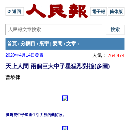
↺ 返回 
電子報
简体版
首頁
分欄目
寰宇
要聞
文章
›
›
|
›
：
2020年4月14日
發表
人氣：
764,474
天上人間 兩個巨大中子星猛烈對撞(多圖)
曹坡律
圖爲雙中子星產生引力波的藝術照。