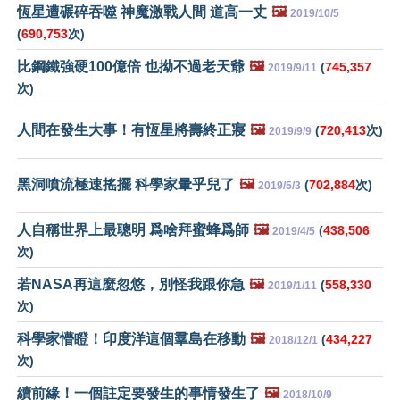
恆星遭碾碎吞噬 神魔激戰人間 道高一丈
🖼️
2019/10/5
(
690,753
次)
比鋼鐵強硬100億倍 也拗不過老天爺
🖼️
(
745,357
2019/9/11
次)
人間在發生大事！有恆星將壽終正寢
🖼️
(
720,413
次)
2019/9/9
黑洞噴流極速搖擺 科學家暈乎兒了
🖼️
(
702,884
次)
2019/5/3
人自稱世界上最聰明 爲啥拜蜜蜂爲師
🖼️
(
438,506
2019/4/5
次)
若NASA再這麼忽悠，別怪我跟你急
🖼️
(
558,330
2019/1/11
次)
科學家懵瞪！印度洋這個羣島在移動
🖼️
(
434,227
2018/12/1
次)
續前緣！一個註定要發生的事情發生了
🖼️
2018/10/9