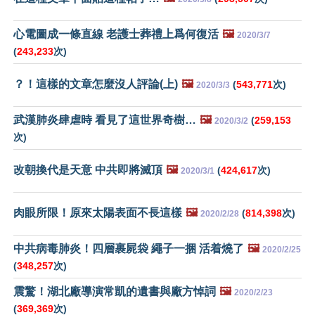
心電圖成一條直線 老護士葬禮上爲何復活
🖼️
2020/3/7
(
243,233
次)
？！這樣的文章怎麼沒人評論(上)
🖼️
(
543,771
次)
2020/3/3
武漢肺炎肆虐時 看見了這世界奇樹…
🖼️
(
259,153
2020/3/2
次)
改朝換代是天意 中共即將滅頂
🖼️
(
424,617
次)
2020/3/1
肉眼所限！原來太陽表面不長這樣
🖼️
(
814,398
次)
2020/2/28
中共病毒肺炎！四層裹屍袋 繩子一捆 活着燒了
🖼️
2020/2/25
(
348,257
次)
震驚！湖北廠導演常凱的遺書與廠方悼詞
🖼️
2020/2/23
(
369,369
次)