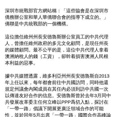
深圳市統戰部官方網站稱：「這些協會是在深圳市
僑務辦公室和華人華僑聯合會的指導下成立的。」
僑聯是中共統戰部的一個機構。 

這位擔任維州州長安德魯斯辦公室員工的中共代理
人，曾擔任維州政府的多元文化顧問，是現任州長
的媒體顧問。最不公平的是，這位中共代理人拿着
澳洲納稅人的錢（工資），卻幹着損害澳洲人民根
本利益的惡事。 

據中共媒體透露，維多利亞州州長安德魯斯自2013
年上任以來，每年都會前往中共國訪問，同時他還
規定州議會內閣成員在其任內必須到訪中共國一次
以傳達友好合作的信息。安德魯斯曾於去年3月同中
共發展改革委主任何立峰以PPP爲切入點，探討在
「一帶一路」倡議下開展更廣泛領域合作的可能
性，並於同年5月出席「一帶一路」國際合作高峰論