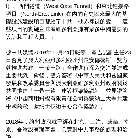
l）、西門隧道（West Gate Tunnel）和東北連接路
項目（North-East Link）在內的有史以來最大的基
礎設施建設項目都給了中共，他赤裸裸的說：「這
些項目的實施意味着維多利亞擁有衆多中國需要的
設計和工程人員。」

據中共媒體2019年10月24日報導，寧吉喆副主任23
日會見了澳大利亞維多利亞州州長安德魯斯，雙方
就推進共建「一帶一路」合作進行深入交流並達成
重要共識。會後，雙方簽署《中華人民共和國國家
發展和改革委員會與澳大利亞維多利亞州政府關於
共同推進「一帶一路」建設框架協議》，並見證簽
署《中國商用飛機有限責任公司與蒙納士大學共建
中國商飛—蒙納士技術中心合作協議》。 

2018年，維州政府就已經在北京、上海、成都、南
京、香港設有辦事處，負責對中共事務的處理和洽
談。 
