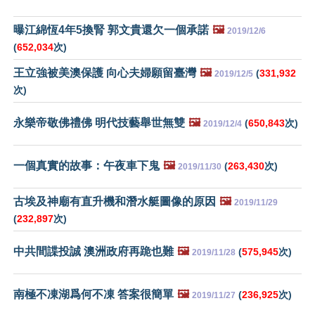
曝江綿恆4年5換腎 郭文貴還欠一個承諾
🖼️
2019/12/6
(
652,034
次)
王立強被美澳保護 向心夫婦願留臺灣
🖼️
(
331,932
2019/12/5
次)
永樂帝敬佛禮佛 明代技藝舉世無雙
🖼️
(
650,843
次)
2019/12/4
一個真實的故事：午夜車下鬼
🖼️
(
263,430
次)
2019/11/30
古埃及神廟有直升機和潛水艇圖像的原因
🖼️
2019/11/29
(
232,897
次)
中共間諜投誠 澳洲政府再跪也難
🖼️
(
575,945
次)
2019/11/28
南極不凍湖爲何不凍 答案很簡單
🖼️
(
236,925
次)
2019/11/27