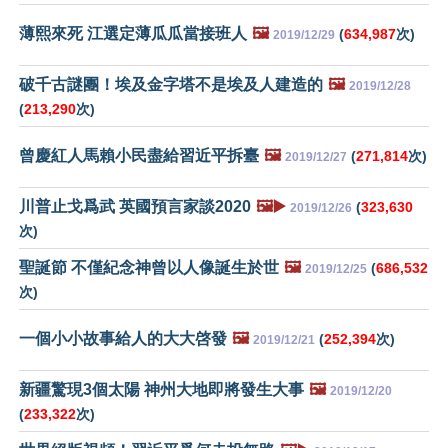
薄熙來死 江選定薄瓜瓜當接班人
🖼️
(
634,987
次)
2019/12/29
破千古謎團！埃及金字塔不是埃及人建造的
🖼️
2019/12/28
(
213,290
次)
曾慶紅人馬賴小民盡給習近平拆臺
🖼️
(
271,814
次)
2019/12/27
川普止戈爲武 英國預言家談2020
🖼️▶️
(
323,630
2019/12/26
次)
聖誕節 不僅紀念神曾以人像誕生於世
🖼️
(
686,532
2019/12/25
次)
一個小小故事給人的大大啓發
🖼️
(
252,394
次)
2019/12/21
新疆驚現3個太陽 神州大地即將發生大事
🖼️
2019/12/20
(
233,322
次)