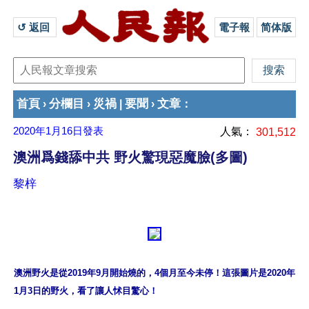
↺ 返回 
電子報
简体版
首頁
分欄目
災禍
要聞
文章
›
›
|
›
：
2020年1月16日
發表
人氣：
301,512
澳洲爲錢舔中共 野火驚現惡魔臉(多圖)
黎梓
澳洲野火是從2019年9月開始燒的，4個月至今未停！這張圖片是2020年
1月3日的野火，看了讓人怵目驚心！