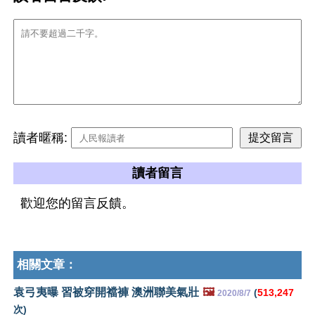
讀者暱稱:
讀者留言
歡迎您的留言反饋。
相關文章：
袁弓夷曝 習被穿開襠褲 澳洲聯美氣壯
🖼️
(
513,247
2020/8/7
次)