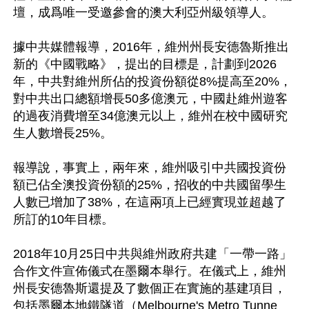
壇，成爲唯一受邀參會的澳大利亞州級領導人。 

據中共媒體報導，2016年，維州州長安德魯斯推出
新的《中國戰略》，提出的目標是，計劃到2026
年，中共對維州所佔的投資份額從8%提高至20%，
對中共出口總額增長50多億澳元，中國赴維州遊客
的過夜消費增至34億澳元以上，維州在校中國研究
生人數增長25%。 

報導說，事實上，兩年來，維州吸引中共國投資份
額已佔全澳投資份額的25%，招收的中共國留學生
人數已增加了38%，在這兩項上已經實現並超越了
所訂的10年目標。 

2018年10月25日中共與維州政府共建「一帶一路」
合作文件宣佈儀式在墨爾本舉行。在儀式上，維州
州長安德魯斯還提及了數個正在實施的基建項目，
包括墨爾本地鐵隧道（Melbourne's Metro Tunne