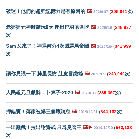
破迷！他們的超強記憶力是有原因的
🖼️
(
208,961
次)
2020/1/7
老婆婆元神離體玩6天 爬出棺材煮粥吃
🖼️
(
248,827
2020/1/6
次)
Sars又來了！神爲何分4次滅羅馬帝國
🖼️
(
341,939
2020/1/5
次)
讓你見識一下 肺里長樹 肚皮冒鐵絲
🖼️
(
243,946
次)
2020/1/3
人民報元旦獻辭：卜算子·2020
🖼️
(
335,397
次)
2020/1/1
押錯寶！薄家被爆三個壞消息
🖼️
(
644,162
次)
2019/12/31
一出蠢戲！拉出謝覺哉 只爲臭習王
🖼️▶️
(
563,188
2019/12/30
次)