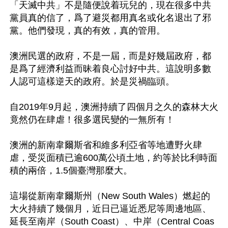
「天滅中共」不是隨便說着玩兒的，現在很多中共
黨員真的信了，爲了避災都用真名或化名退出了邪
黨。他們發現，真的有效，真的管用。

澳洲民選的政府，不是一屆，而是好幾屆政府，都
是爲了經濟利益而昧着良心討好中共。這說明多數
人認可這樣逆天的政府。於是災禍臨頭。

自2019年9月起，澳洲持續了四個月之久的森林大火
竟然仍在肆虐！很多選民變的一無所有！

澳洲的新南韋爾斯省和維多利亞省等地遭野火肆
虐，受災面積已逾600萬公頃土地，約等於比利時面
積的兩倍，1.5個臺灣那麼大。

這場從新南韋爾斯州（New South Wales）燃起的
大火持續了幾個月，近日已逼近悉尼等周邊地區、
延長至南岸（South Coast）、中岸（Central Coas