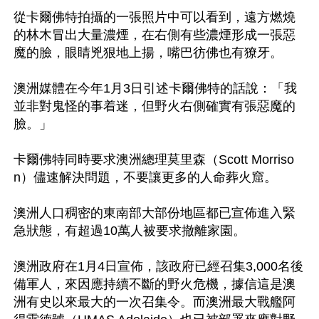
從卡爾佛特拍攝的一張照片中可以看到，遠方燃燒
的林木冒出大量濃煙，在右側有些濃煙形成一張惡
魔的臉，眼睛兇狠地上揚，嘴巴彷佛也有獠牙。

澳洲媒體在今年1月3日引述卡爾佛特的話說：「我
並非對鬼怪的事着迷，但野火右側確實有張惡魔的
臉。」

卡爾佛特同時要求澳洲總理莫里森（Scott Morriso
n）儘速解決問題，不要讓更多的人命葬火窟。

澳洲人口稠密的東南部大部份地區都已宣佈進入緊
急狀態，有超過10萬人被要求撤離家園。

澳洲政府在1月4日宣佈，該政府已經召集3,000名後
備軍人，來因應持續不斷的野火危機，據信這是澳
洲有史以來最大的一次召集令。而澳洲最大戰艦阿