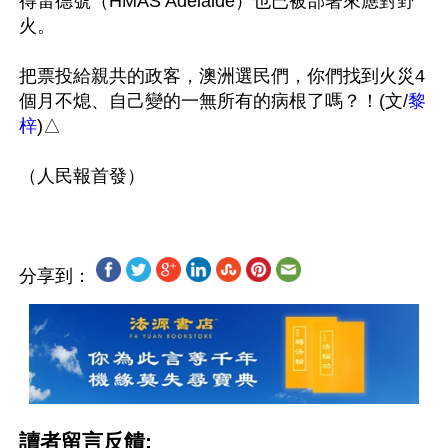
得雷德號（HMAS Adelaide）也已被部署來應對野
火。

把票投給親共的政客，澳洲選民們，你們找到火災4
個月不熄、自己變的一無所有的病根了嗎？！(文/
黎
梓
)△

分享到：
讀者留言反饋: