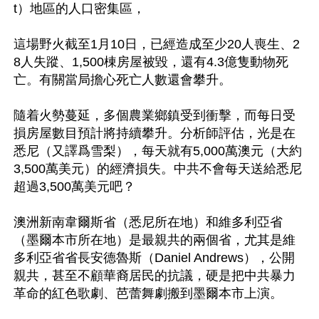
t）地區的人口密集區，

這場野火截至1月10日，已經造成至少20人喪生、2
8人失蹤、1,500棟房屋被毀，還有4.3億隻動物死
亡。有關當局擔心死亡人數還會攀升。

隨着火勢蔓延，多個農業鄉鎮受到衝擊，而每日受
損房屋數目預計將持續攀升。分析師評估，光是在
悉尼（又譯爲雪梨），每天就有5,000萬澳元（大約
3,500萬美元）的經濟損失。中共不會每天送給悉尼
超過3,500萬美元吧？

澳洲新南韋爾斯省（悉尼所在地）和維多利亞省
（墨爾本市所在地）是最親共的兩個省，尤其是維
多利亞省省長安德魯斯（Daniel Andrews），公開
親共，甚至不顧華裔居民的抗議，硬是把中共暴力
革命的紅色歌劇、芭蕾舞劇搬到墨爾本市上演。
