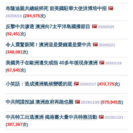
布隆迪親共總統猝死 前美國駐華大使洪博培中招
🖼️
(
284,575
次)
2020/6/10
反擊中共滲透 澳洲向7太平洋島國播節目
🖼️
2020/5/25
(
52,451
次)
令人震驚新聞！澳洲這是愛錢還是愛中共
🖼️
2020/2/21
(
348,081
次)
美國男子在歐洲遺失戒指 40多年後現身澳洲
🖼️
2020/1/16
(
67,645
次)
小笑話：造成澳洲氣候變暖的屁
🖼️
(
470,775
次)
2020/1/17
中共間諜投誠 澳洲政府再跪也難
🖼️
(
575,945
次)
2019/11/28
中共特工出逃澳洲 揭港臺大量中共特務活動
🖼️
2019/11/23
(
387,367
次)