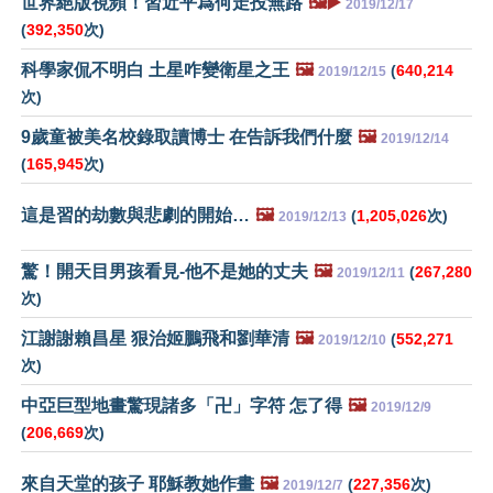
世界絕版視頻！習近平爲何走投無路
🖼️▶️
2019/12/17
(
392,350
次)
科學家侃不明白 土星咋變衛星之王
🖼️
(
640,214
2019/12/15
次)
9歲童被美名校錄取讀博士 在告訴我們什麼
🖼️
2019/12/14
(
165,945
次)
這是習的劫數與悲劇的開始…
🖼️
(
1,205,026
次)
2019/12/13
驚！開天目男孩看見-他不是她的丈夫
🖼️
(
267,280
2019/12/11
次)
江謝謝賴昌星 狠治姬鵬飛和劉華清
🖼️
(
552,271
2019/12/10
次)
中亞巨型地畫驚現諸多「卍」字符 怎了得
🖼️
2019/12/9
(
206,669
次)
來自天堂的孩子 耶穌教她作畫
🖼️
(
227,356
次)
2019/12/7