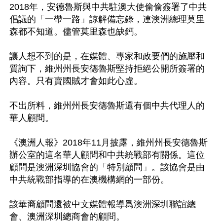
2018年，安德魯斯與中共駐澳大使偷偷簽署了中共
倡議的「一帶一路」諒解備忘錄，連澳洲總理莫里
森都不知道。儘管莫里森也缺鈣。 

讓人想不到的是，在媒體、專家和政要們的施壓和
質詢下，維州州長安德魯斯堅持拒絕公開所簽署的
內容。只有賣國賊才會如此心虛。 

不出所料，維州州長安德魯斯還有個中共代理人的
華人顧問。 

《澳洲人報》2018年11月披露，維州州長安德魯斯
辦公室的這名華人顧問和中共統戰部有關係。這位
顧問是澳洲深圳協會的「特別顧問」。該協會是由
中共統戰部指導的在澳機構網的一部份。 

該華裔顧問還被中文媒體報導爲澳洲深圳聯誼總
會、澳洲深圳總商會的顧問。 
