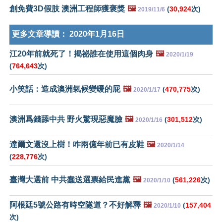
創免費3D假肢 澳洲工程師獲褒獎
🖼️
(
30,924
次)
2019/11/6
更多文章導讀：
2020年1月16日
江20年前就死了！揭祕誰在使用這個肉身
🖼️
2020/1/19
(
764,643
次)
小笑話：造成澳洲氣候變暖的屁
🖼️
(
470,775
次)
2020/1/17
澳洲爲錢舔中共 野火驚現惡魔臉
🖼️
(
301,512
次)
2020/1/16
達爾文還沒上樹！咋兩億年前已有皮鞋
🖼️
2020/1/14
(
228,776
次)
臺灣大選前 中共蠢送選票給民進黨
🖼️
(
561,226
次)
2020/1/10
阿根廷5號公路有時空隧道？不好解釋
🖼️
(
157,404
2020/1/10
次)