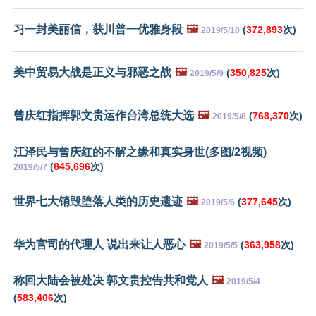
习一封美丽信，获川普一优雅身段
🖼️
(
372,893
次)
2019/5/10
美中贸易大战是正义与邪恶之战
🖼️
(
350,825
次)
2019/5/9
曾庆红指挥郭文贵运作台湾总统大选
🖼️
(
768,370
次)
2019/5/8
江泽民与曾庆红的不解之缘和真实身世(多图/2视频)
(
845,696
次)
2019/5/7
世界七大销毁堕落人类的历史遗迹
🖼️
(
377,645
次)
2019/5/6
华为官司的代理人 说出来让人恶心
🖼️
(
363,958
次)
2019/5/5
称回大陆会被处决 郭文贵控告共和党人
🖼️
2019/5/4
(
583,406
次)