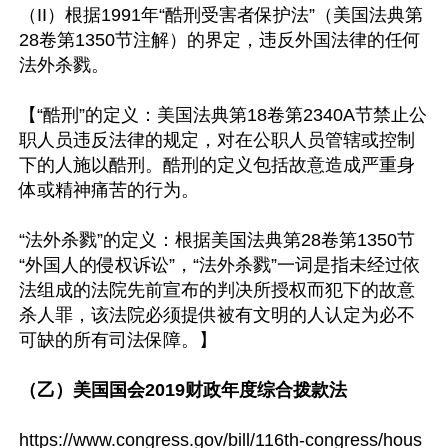
（II）根据1991年“酷刑受害者保护法”（美国法典第
28卷第1350节注解）的界定，违反外国法律的任何
法外杀戮。

【“酷刑”的定义：美国法典第18卷第2340A节禁止公
职人员违反法律的规定，对在公职人员管辖或控制
下的人施以酷刑。酷刑的定义包括故意造成严重身
体或精神痛苦的行为。

“法外杀戮”的定义：根据美国法典第28卷第1350节
“外国人的侵权诉讼”，“法外杀戮”一词是指未经过依
法组成的法院先前宣布的判决所授权而犯下的故意
杀人罪，该法院必须提供被有文明的人认定为必不
可缺的所有司法保障。】

（乙）美国国会2019财政年度综合拨款法
https://www.congress.gov/bill/116th-congress/hous