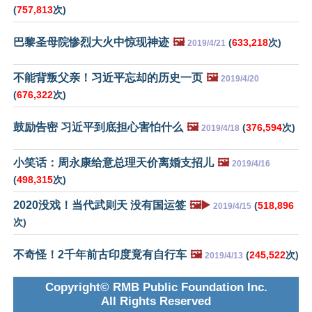
(
757,813
次)
巴黎圣母院惨烈大火中惊现神迹
🖼️
(
633,218
次)
2019/4/21
不能背叛父亲！习近平忘却的历史一页
🖼️
2019/4/20
(
676,322
次)
鼓励告密 习近平到底担心害怕什么
🖼️
(
376,594
次)
2019/4/18
小笑话：周永康给意总理天价离婚支招儿
🖼️
2019/4/16
(
498,315
次)
2020没戏！当代武则天 没有国运签
🖼️▶️
(
518,896
2019/4/15
次)
不奇怪！2千年前古印度竟有自行车
🖼️
(
245,522
次)
2019/4/13
Copyright© RMB Public Foundation Inc.
All Rights Reserved