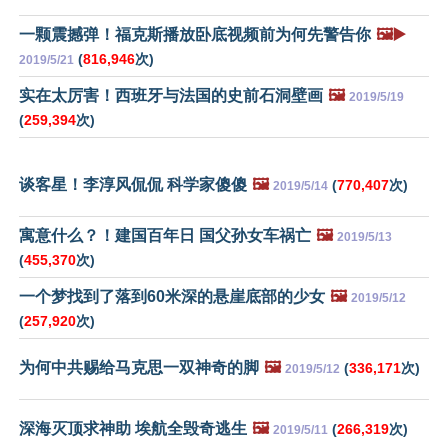
一颗震撼弹！福克斯播放卧底视频前为何先警告你
🖼️▶️
(
816,946
次)
2019/5/21
实在太厉害！西班牙与法国的史前石洞壁画
🖼️
2019/5/19
(
259,394
次)
谈客星！李淳风侃侃 科学家傻傻
🖼️
(
770,407
次)
2019/5/14
寓意什么？！建国百年日 国父孙女车祸亡
🖼️
2019/5/13
(
455,370
次)
一个梦找到了落到60米深的悬崖底部的少女
🖼️
2019/5/12
(
257,920
次)
为何中共赐给马克思一双神奇的脚
🖼️
(
336,171
次)
2019/5/12
深海灭顶求神助 埃航全毁奇逃生
🖼️
(
266,319
次)
2019/5/11