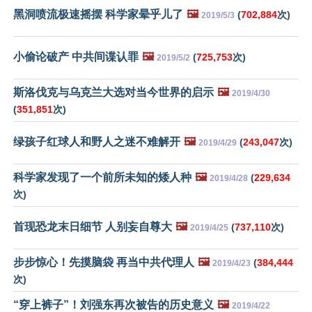
黑洞喷流极速摇摆 科学家晕乎儿了
🖼️
(
702,884
次)
2019/5/3
小偷论破产 中共间谍认罪
🖼️
(
725,753
次)
2019/5/2
斯洛伐克与乌克兰大选对当今世界的启示
🖼️
2019/4/30
(
351,851
次)
绿孩子红球人和野人之迷不难解开
🖼️
(
243,047
次)
2019/4/29
科学家发现了一个前所未知的矮人种
🖼️
(
229,634
2019/4/28
次)
首现恐龙末日细节 人别妄自尊大
🖼️
(
737,110
次)
2019/4/25
步步惊心！先摸脑袋 再当中共代理人
🖼️
(
384,444
2019/4/23
次)
“穿上裤子”！刘强东再次被告的历史意义
🖼️
2019/4/22