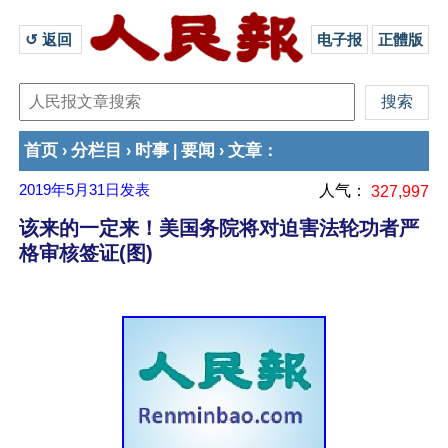
↺ 返回 
电子报
正體版
首页
分栏目
时事
要闻
文章
›
›
|
›
：
2019年5月31日
发表
人气：
327,997
该来的一定来！美国务院将对迫害法轮功者严
格审核签证(图)