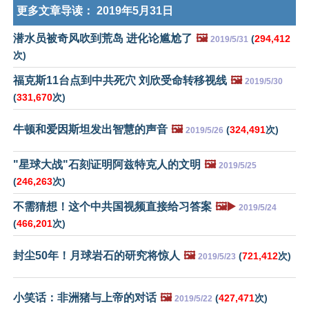
更多文章导读：
2019年5月31日
潜水员被奇风吹到荒岛 进化论尴尬了
🖼️
(
294,412
2019/5/31
次)
福克斯11台点到中共死穴 刘欣受命转移视线
🖼️
2019/5/30
(
331,670
次)
牛顿和爱因斯坦发出智慧的声音
🖼️
(
324,491
次)
2019/5/26
"星球大战"石刻证明阿兹特克人的文明
🖼️
2019/5/25
(
246,263
次)
不需猜想！这个中共国视频直接给习答案
🖼️▶️
2019/5/24
(
466,201
次)
封尘50年！月球岩石的研究将惊人
🖼️
(
721,412
次)
2019/5/23
小笑话：非洲猪与上帝的对话
🖼️
(
427,471
次)
2019/5/22