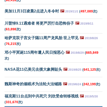
(
60,416
次)
美加11月3日凌晨2点进入冬令时
🖼️
(
497,089
次)
2019/11/1
川普悼9.11遇难者 将更严厉打击恐怖份子
🖼️
2019/9/11
(
63,898
次)
哈萨克双子宫女子隔11周产龙凤胎 世上罕见
🖼️
2019/8/26
(
76,215
次)
邓小平冥诞115周年遭人民日报恶心
🖼️
(
665,849
2019/8/29
次)
NASA花11亿美元去摸大象脚趾头
🖼️
(
641,125
次)
2019/8/25
魏斯神奇的催眠术为法轮大法铺路
🖼️
(
242,199
次)
2019/6/24
福克斯11台点到中共死穴 刘欣受命转移视线
🖼️
2019/5/30
(
331,670
次)