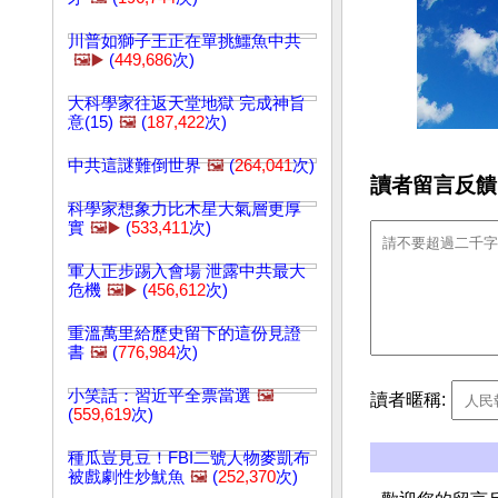
川普如獅子王正在單挑鱷魚中共
🖼️▶️
(
449,686
次)
大科學家往返天堂地獄 完成神旨
意(15)
🖼️
(
187,422
次)
中共這謎難倒世界
🖼️
(
264,041
次)
讀者留言反饋
科學家想象力比木星大氣層更厚
實
🖼️▶️
(
533,411
次)
軍人正步踢入會場 泄露中共最大
危機
🖼️▶️
(
456,612
次)
重溫萬里給歷史留下的這份見證
書
🖼️
(
776,984
次)
小笑話：習近平全票當選
🖼️
讀者暱稱:
(
559,619
次)
種瓜豈見豆！FBI二號人物麥凱布
被戲劇性炒魷魚
🖼️
(
252,370
次)