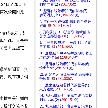
5. 九評編輯部：魔鬼在統治着我
24日至26日正
們的世界(1) (
356,795
次)
6. 魔鬼在統治着我們的世界(7)：
山首次公開回應
滲透西方(上) (
346,369
次)
7. 習近平大連亮出底牌 川普稱是
好事
🖼️
(
340,170
次)
8. 形勢到了！《九評》編輯部將
全會時表示，朝
發表這部新書
🖼️
(
333,695
次)
戰生亂。這是中
9. 半島實現無核化 王岐山說了肯
定不算
🖼️
(
304,164
次)
問題上是堅定
10. 逛景點！中科院井蓋敗給老江
訪德之作
🖼️
(
298,048
次)
11. 魔鬼在統治着我們的世界(6)：
輸出革命 (
294,641
次)
導的新聞看，無
12. 新聞奇才憧憬新中國 命喪中共
要。現在加了個
勞改營
🖼️
(
291,935
次)


13. 魔鬼在統治着我們的世界(5)：
東方殺戮 (
291,377
次)
14. 九評編輯部：魔鬼在統治着我
小插曲是誰插的
們的世界 (2) (
290,151
次)
，也許永遠不會
15. 九評編輯部：魔鬼在統治着我