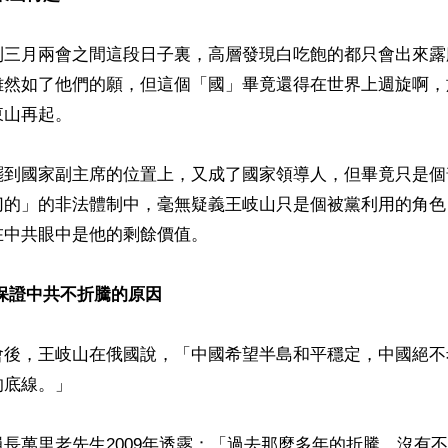
到三月兩會之間這段日子裏，高層發現白吃飽的都只會出來露
雖然如了他們的願，但這個「國」畢竟還得在世界上週旋啊，
山再起。

擺到國家副主席的位置上，又成了國家領導人，但畢竟只是個
切的」的非法體制中，毫無疑義王岐山只是個被黨利用的角色
中共眼中是他的剩餘價值。

保證中共不折騰的原因
會後，王岐山在俄國說，「中國希望半島和平穩定，中國絕不
底線。」

長萬里老先生2009年透露：「過去那麼多年的折騰，沒有