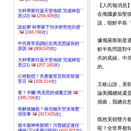
【人民報消息】
大科學家往返天堂地獄 完成神旨
在俄國參加聖
意(22)
🖼️
(
204,439
次)
說，朝鮮半島「
談起夢 科學家下功夫研究也白搭
🖼️
(
184,786
次)
據俄羅斯衛星通
中共異常高調紀念馬克思誕辰的
原因
🖼️
(
808,539
次)
鮮半島問題對
共的底線。中
大科學家往返天堂地獄 完成神旨
意(21)
🖼️
(
207,183
次)
的。

心有點慌！共產黨宣言與高智晟
宣言
🖼️
(
328,514
次)
王岐山說，美
看！卡爾·馬克思的成魔之路
🖼️
論美國總統還
(
395,726
次)
插曲，我總在
有解迷鑰匙！南北極天空冰海驚
現怪事
🖼️
(
427,425
次)
既然美朝雙方
當今最神奇新聞！川普鐵定連任
呢？全世界都
總統(下)(多圖/2視頻) (
410,501
次)