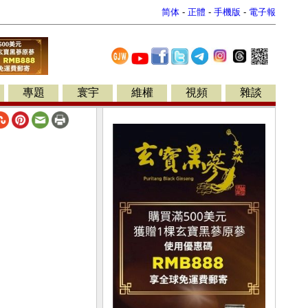
简体
-
正體
-
手機版
-
電子報
專題
寰宇
維權
視頻
雜談