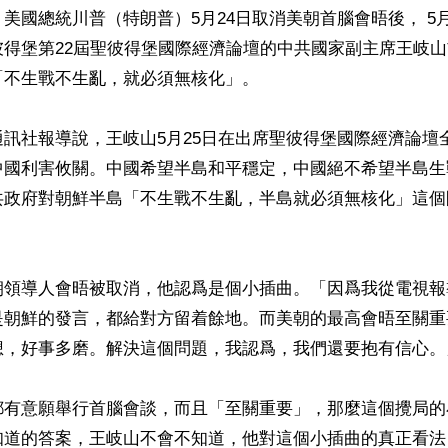
美國總統川普（特朗普）5月24日取消美朝首腦會晤後， 5月
彼得堡第22屆聖彼得堡國際經濟論壇的中共國家副主席王岐
不生戰不生亂，就必須無核化」。

訊社報導說，王岐山5月25日在出席聖彼得堡國際經濟論壇
中國利害攸關。中國希望半島和平穩定，中國絕不希望半島生
共政府對朝鮮半島「不生戰不生亂，半島就必須無核化」這個
朝領導人會晤被取消，他認爲是個小插曲。「因爲我從電視報
是朝鮮的發言，都給對方留着餘地。而美朝的最高會晤至關重
想，好事多磨。解決這個問題，我認爲，我們還要抱有信心。」
都有意願舉行首腦會談，而且「至關重要」，那麼這個攪局的
知道的答案，王岐山不會不知道，他對這個小插曲的真正看法