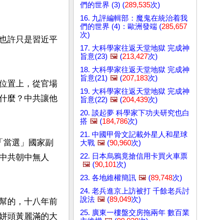
們的世界 (3) (
289,535
次)
16. 九評編輯部：魔鬼在統治着我
們的世界 (4)：歐洲發端 (
285,657
次)
也許只是習近平
17. 大科學家往返天堂地獄 完成神
旨意(23)
🖼️
(
213,427
次)
18. 大科學家往返天堂地獄 完成神
旨意(21)
🖼️
(
207,183
次)
位置上，從官場
19. 大科學家往返天堂地獄 完成神
什麼？中共讓他
旨意(22)
🖼️
(
204,439
次)
20. 談起夢 科學家下功夫研究也白
搭
🖼️
(
184,786
次)
21. 中國甲骨文記載外星人和星球
「當選」國家副
大戰
🖼️
(
90,960
次)
22. 日本烏鴉竟搶信用卡買火車票
中共朝中無人
🖼️
(
90,101
次)
23. 各地維權簡訊
🖼️
(
89,748
次)
24. 老兵進京上訪被打 千餘老兵討
說法
🖼️
(
89,049
次)
幫的，十八年前
25. 廣東一樓盤交房拖兩年 數百業
姘頭黃麗滿的大