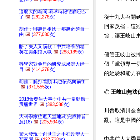
這麼大的新聞 環球時報徹底啞巴
從十九大召開
了
🖼️
(
292,278
次)
回家反省，這
胡佳：哪裏是祖國，那裏必須自
由
🖼️
(
377,030
次)
協，讓王岐山東
賠了夫人又罰款！中共培養的精
英在美鋃鐺入獄
🖼️
(
288,189
次)
儘管王岐山被
個「黨領導一
科學家對金星的研究成果讓人瞠
目
🖼️
(
414,378
次)
的經驗和能力在
胡佳：腿打着顫 我也依然向前衝
🖼️
(
371,555
次)
◎ 
王岐山無法
2018會發生大事！中共一舉動應
震醒世界
🖼️
(
383,988
次)
川普取消川金
大科學家往返天堂地獄 完成神旨
亂。這是中國的
意(16)
🖼️
(
205,934
次)
驚人發現！創世主之手在改變人
中共前人大委員
類家園
🖼️
(
422,728
次)