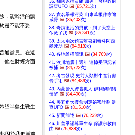
36. 翻國家檔案館 加男子發現政府
調查UFO
🖼️
(
85,721
次)
37. 實名舉報污染 山東草根作家遭
臉，能幹活的讓
威脅
🖼️
(
85,403
次)
於是不能不妥
38. 奇蹟復活的男孩：到了天堂上
帝救了我
🖼️
(
85,341
次)
39. 太太兩次預言幫喜劇泰斗阿西
躲死劫
🖼️
(
84,918
次)
普通黨員。在這
40. 各地維權簡訊
🖼️
(
84,769
次)
，他在財經方面
41. 汶川地震十週年 追悼受限記者
被捕
🖼️
(
84,722
次)
42. 考古發現 史前人類對牛進行顱
骨手術
🖼️
(
84,486
次)
43. 內蒙警又跨省抓人 伊利醜聞續
發酵
🖼️
(
84,400
次)
44. 美五角大樓曾制定祕密計劃 調
希望半島生戰生
查UFO
🖼️
(
81,510
次)
45. 新聞簡述
🖼️
(
76,239
次)
46. 川普承諾尊重生命 保護宗教自
由
🖼️
(
75,839
次)
不起因於我們黨自