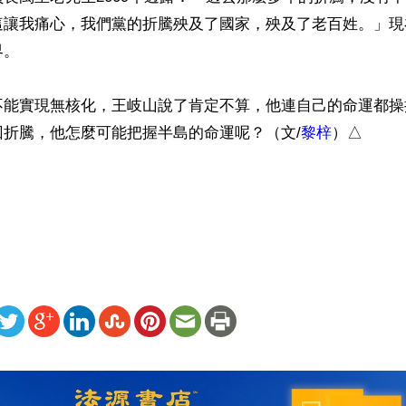
這讓我痛心，我們黨的折騰殃及了國家，殃及了老百姓。」現
。

不能實現無核化，王岐山說了肯定不算，他連自己的命運都操
回折騰，他怎麼可能把握半島的命運呢？（文/
黎梓
）△

）
ww.renminbao.com/rmb/articles/2018/5/27/67376b.html