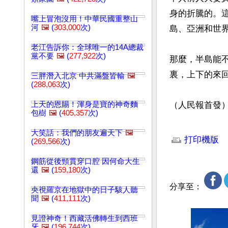
身的折騰的。
嘴上冒泡沒用！中華民國重整山
河
🖼️
(
303,000
次)
島、亞洲和世界
老江告訴你：全球唯一的14A總裁
黨不要
🖼️
(
277,922
次)
那麼，半島能
裏，上下的來
三胖潛入北京 中共滿盤皆輸
🖼️
(
288,063
次)
上天的恩賜！渾身是寶的神奇麵
（人民報首發
包樹
🖼️
(
405,357
次)
文章網址: http://w
大笑話：我們的朋友遍天下
🖼️
打印機版
(
269,566
次)
鋼筋從後頸貫穿口腔 因何命大生
還
🖼️
(
159,180
次)
分享至：
央視羅京在地獄中的日子駭人聽
聞
🖼️
(
411,111
次)
見證神奇！西藏活佛轉生到西班
牙
🖼️
(
196,744
次)