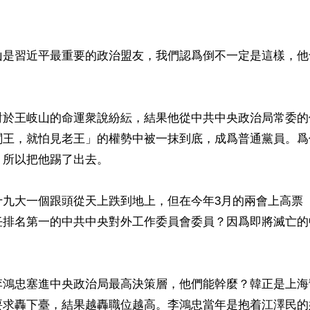
山是習近平最重要的政治盟友，我們認爲倒不一定是這樣，他


對於王岐山的命運衆說紛紜，結果他從中共中央政治局常委的
閻王，就怕見老王」的權勢中被一抹到底，成爲普通黨員。爲
所以把他踢了出去。

十九大一個跟頭從天上跌到地上，但在今年3月的兩會上高票
任排名第一的中共中央對外工作委員會委員？因爲即將滅亡的
李鴻忠塞進中央政治局最高決策層，他們能幹麼？韓正是上海
要求轟下臺，結果越轟職位越高。李鴻忠當年是抱着江澤民的