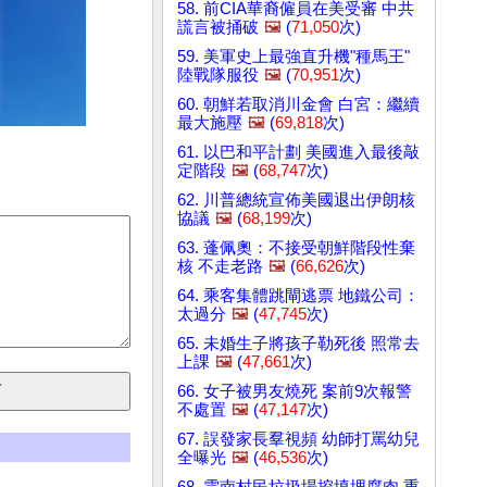
58. 前CIA華裔僱員在美受審 中共
謊言被捅破
🖼️
(
71,050
次)
59. 美軍史上最強直升機"種馬王"
陸戰隊服役
🖼️
(
70,951
次)
60. 朝鮮若取消川金會 白宮：繼續
最大施壓
🖼️
(
69,818
次)
61. 以巴和平計劃 美國進入最後敲
定階段
🖼️
(
68,747
次)
62. 川普總統宣佈美國退出伊朗核
協議
🖼️
(
68,199
次)
63. 蓬佩奧：不接受朝鮮階段性棄
核 不走老路
🖼️
(
66,626
次)
64. 乘客集體跳閘逃票 地鐵公司：
太過分
🖼️
(
47,745
次)
65. 未婚生子將孩子勒死後 照常去
上課
🖼️
(
47,661
次)
66. 女子被男友燒死 案前9次報警
不處置
🖼️
(
47,147
次)
67. 誤發家長羣視頻 幼師打罵幼兒
全曝光
🖼️
(
46,536
次)
68. 雲南村民垃圾場挖填埋腐肉 重