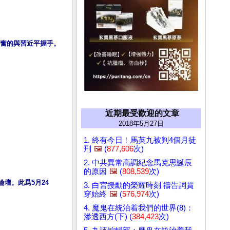
奮的與習近平握手。
近期最受歡迎的文章
2018年5月27日
1. 終有今日﹗馬英九被判4個月徒
刑
🖼️
(
877,606
次)
2. 中共異常高調紀念馬克思誕辰
的原因
🖼️
(
808,539
次)
壇。此爲5月24
3. 白宮授勳的榮耀時刻 禱告詞貫
穿始終
🖼️
(
576,974
次)
4. 魔鬼在統治着我們的世界(8)：
滲透西方(下) (
384,423
次)