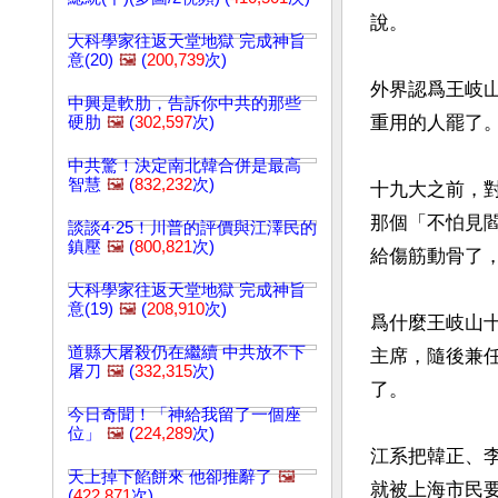
說。

大科學家往返天堂地獄 完成神旨
意(20)
🖼️
(
200,739
次)
外界認爲王岐
中興是軟肋，告訴你中共的那些
重用的人罷了。
硬肋
🖼️
(
302,597
次)
中共驚！決定南北韓合併是最高
智慧
🖼️
(
832,232
次)
十九大之前，
那個「不怕見
談談4·25！川普的評價與江澤民的
鎮壓
🖼️
(
800,821
次)
給傷筋動骨了，
大科學家往返天堂地獄 完成神旨
意(19)
🖼️
(
208,910
次)
爲什麼王岐山
道縣大屠殺仍在繼續 中共放不下
主席，隨後兼
屠刀
🖼️
(
332,315
次)
了。

今日奇聞！「神給我留了一個座
位」
🖼️
(
224,289
次)
江系把韓正、
天上掉下餡餅來 他卻推辭了
🖼️
就被上海市民
(
422,871
次)