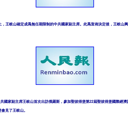
上，王岐山確定成爲無任期限制的中共國家副主席。此爲宣佈決定後，王岐山興
，中共國家副主席王岐山首次出訪俄羅斯，參加聖彼得堡第22屆聖彼得堡國際經濟論
堡會見了王岐山。