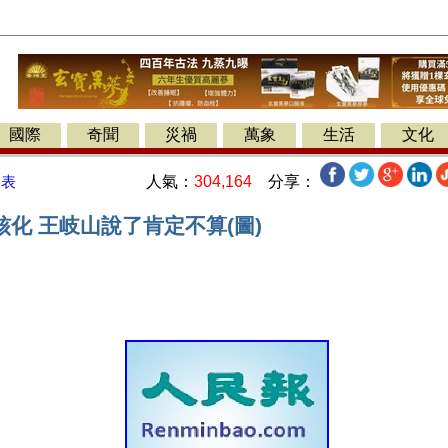
國際
奇聞
災禍
萬象
生活
文化
人氣：
304,164
分享：
發表
化 王岐山說了肯定不算(圖)