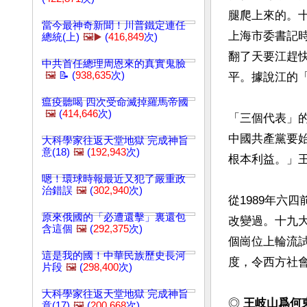
腿爬上來的。
當今最神奇新聞！川普鐵定連任
上海市委書記
總統(上)
🖼️▶️
(
416,849
次)
翻了天要江趕
中共首任總理周恩來的真實鬼臉
🖼️
📝 (
938,635
次)
平。據說江的「
瘟疫聽喝 四次受命滅掉羅馬帝國
🖼️
(
414,646
次)
「三個代表」
中國共產黨要
大科學家往返天堂地獄 完成神旨
意(18)
🖼️
(
192,943
次)
根本利益。」王
嗯！環球時報最近又犯了嚴重政
治錯誤
🖼️
(
302,940
次)
從1989年六
原來俄國的「必遭還擊」裏還包
改變過。十九
含這個
🖼️
(
292,375
次)
個崗位上輪流
這是我的國！中華民族歷史長河
度，令西方社會
片段
🖼️
(
298,400
次)
大科學家往返天堂地獄 完成神旨
◎ 
王岐山爲何
意(17)
🖼️
(
200,668
次)