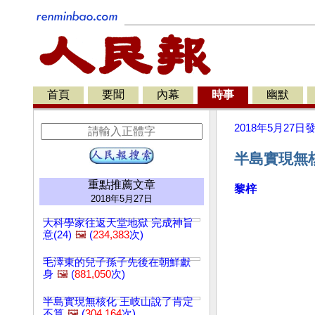
首頁
要聞
內幕
時事
幽默
2018年5月27日
半島實現無核
重點推薦文章
黎梓
2018年5月27日
大科學家往返天堂地獄 完成神旨
意(24)
🖼️
(
234,383
次)
毛澤東的兒子孫子先後在朝鮮獻
身
🖼️
(
881,050
次)
半島實現無核化 王岐山說了肯定
不算
🖼️
(
304,164
次)