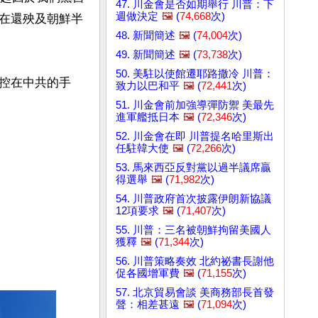
47. 川金會是否如期舉行 川普：下
週做決定
🖼️
(
74,668
次)
在還殃及朝鮮半
48. 新聞簡述
🖼️
(
74,004
次)
49. 新聞簡述
🖼️
(
73,738
次)
50. 美駐以使館遷耶路撒冷 川普：
控在中共的手
致力以巴和平
🖼️
(
72,441
次)
51. 川金會前加強導彈防禦 美最先
進軍艦抵日本
🖼️
(
72,346
次)
52. 川金會在即 川普提名哈里斯出
任駐韓大使
🖼️
(
72,266
次)
53. 馬來西亞反對黨以過半議席贏
得選舉
🖼️
(
71,982
次)
54. 川普政府首次披露伊朗新協議
12項要求
🖼️
(
71,407
次)
55. 川普：三名被朝鮮拘留美國人
獲釋
🖼️
(
71,344
次)
56. 川普策略奏效 北約祕書長謝他
促各國增軍費
🖼️
(
71,155
次)
57. 北京貿易會談 美商務部長首發
聲：相差甚遠
🖼️
(
71,094
次)