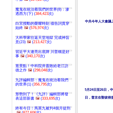
魔鬼在統治着我們的世界(8)：滲
透西方(下) (
384,423
次)
中共今年人大會議
白宮授勳的榮耀時刻 禱告詞貫穿
始終
🖼️
(
576,974
次)
大科學家往返天堂地獄 完成神旨
意(23)
🖼️
(
213,427
次)
習近平大連亮出底牌 川普稱是好
事
🖼️
(
340,170
次)
逛景點！中科院井蓋敗給老江訪
德之作
🖼️
(
298,048
次)
九評編輯部：魔鬼在統治着我們
的世界(1) (
356,795
次)
5月24日至26日
形勢到了！《九評》編輯部將發
日，普京在聖彼得
表這部新書
🖼️
(
333,695
次)
終有今日﹗馬英九被判4個月徒刑
🖼️
(
877,606
次)