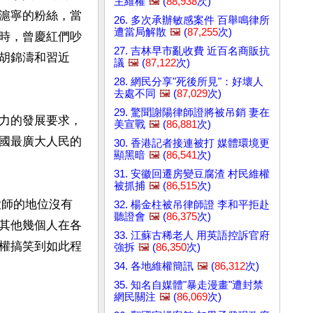
主維權
🖼️
(
88,938
次)
滬寧的粉絲，當
26. 多次承辦敏感案件 百舉鳴律所
遭當局解散
🖼️
(
87,255
次)
時，曾慶紅們吵
27. 吉林早市亂收費 近百名商販抗
胡錦濤和習近
議
🖼️
(
87,122
次)
28. 網民分享"死後所見"：好壞人
去處不同
🖼️
(
87,029
次)
29. 驚聞謝陽律師證將被吊銷 妻在
力的發展要求，
美宣戰
🖼️
(
86,881
次)
國最廣大人民的
30. 香港記者接連被打 媒體環境更
顯黑暗
🖼️
(
86,541
次)
31. 安徽回遷房變豆腐渣 村民維權
被抓捕
🖼️
(
86,515
次)
大師的地位沒有
32. 楊金柱被吊律師證 李和平拒赴
聽證會
🖼️
(
86,375
次)
其他幾個人在各
33. 江蘇古稀老人 用英語控訴官府
權搞笑到如此程
強拆
🖼️
(
86,350
次)
34. 各地維權簡訊
🖼️
(
86,312
次)
35. 知名自媒體"暴走漫畫"遭封禁
網民關注
🖼️
(
86,069
次)