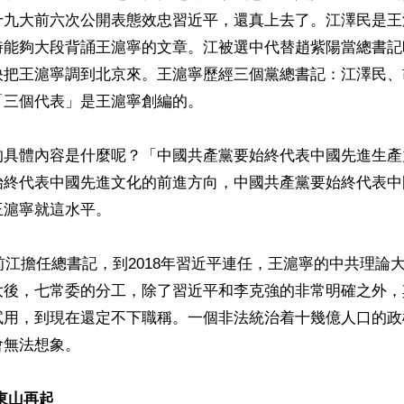
十九大前六次公開表態效忠習近平，還真上去了。江澤民是王
時能夠大段背誦王滬寧的文章。江被選中代替趙紫陽當總書記
快把王滬寧調到北京來。王滬寧歷經三個黨總書記：江澤民、
三個代表」是王滬寧創編的。

的具體內容是什麼呢？「中國共產黨要始終代表中國先進生產
始終代表中國先進文化的前進方向，中國共產黨要始終代表中
滬寧就這水平。

四前江擔任總書記，到2018年習近平連任，王滬寧的中共理論
大後，七常委的分工，除了習近平和李克強的非常明確之外，
試用，到現在還定不下職稱。一個非法統治着十幾億人口的政
無法想象。

東山再起