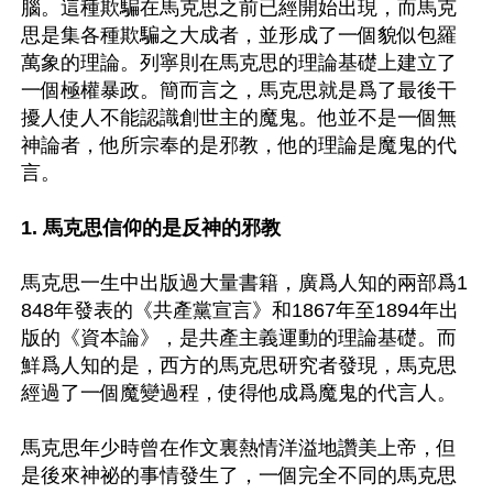
腦。這種欺騙在馬克思之前已經開始出現，而馬克
思是集各種欺騙之大成者，並形成了一個貌似包羅
萬象的理論。列寧則在馬克思的理論基礎上建立了
一個極權暴政。簡而言之，馬克思就是爲了最後干
擾人使人不能認識創世主的魔鬼。他並不是一個無
神論者，他所宗奉的是邪教，他的理論是魔鬼的代
言。

1. 馬克思信仰的是反神的邪教
馬克思一生中出版過大量書籍，廣爲人知的兩部爲1
848年發表的《共產黨宣言》和1867年至1894年出
版的《資本論》，是共產主義運動的理論基礎。而
鮮爲人知的是，西方的馬克思研究者發現，馬克思
經過了一個魔變過程，使得他成爲魔鬼的代言人。

馬克思年少時曾在作文裏熱情洋溢地讚美上帝，但
是後來神祕的事情發生了，一個完全不同的馬克思