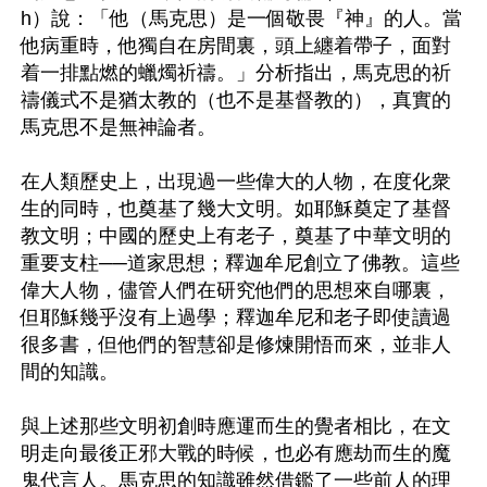
h）說：「他（馬克思）是一個敬畏『神』的人。當
他病重時，他獨自在房間裏，頭上纏着帶子，面對
着一排點燃的蠟燭祈禱。」分析指出，馬克思的祈
禱儀式不是猶太教的（也不是基督教的），真實的
馬克思不是無神論者。

在人類歷史上，出現過一些偉大的人物，在度化衆
生的同時，也奠基了幾大文明。如耶穌奠定了基督
教文明；中國的歷史上有老子，奠基了中華文明的
重要支柱──道家思想；釋迦牟尼創立了佛教。這些
偉大人物，儘管人們在研究他們的思想來自哪裏，
但耶穌幾乎沒有上過學；釋迦牟尼和老子即使讀過
很多書，但他們的智慧卻是修煉開悟而來，並非人
間的知識。

與上述那些文明初創時應運而生的覺者相比，在文
明走向最後正邪大戰的時候，也必有應劫而生的魔
鬼代言人。馬克思的知識雖然借鑑了一些前人的理