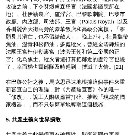
攻破之前，下令焚燬盧森堡宮（法國參議院所在
地）、杜伊勒裏宮、盧浮宮、巴黎歌劇院、巴黎市
政廳、內政部、司法部、王宮（Palais Royal）以及
香榭麗舍大街兩旁的豪華飯店和高級公寓樓，「寧
願見其消亡，也不留給敵人」。晚上7時，社員攜帶
焦油、瀝青和松節油，多處縱火，曾經金碧輝煌的
法國王宮杜伊勒裏宮（波旁王朝和第二帝國的正
宮）化爲焦土。縱火者還打算把鄰近的盧浮宮也燒
了，幸而梯也爾部隊及時趕到，撲滅了火情。[21]

在巴黎公社之後，馬克思迅速地根據這個事件來重
新審查自己的理論，對《共產黨宣言》作的唯一
「修改」，說工人階級應當打碎、摧毀「現成的國
家機器」，而不只是簡單地奪取這個機器。

5. 共產主義向世界擴散
共產主義由此變得更有破壞性，影響範圍也更廣