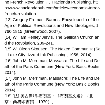
he French Revolution」,  Hacienda Publishing, htt
p://www.haciendapub.com/articles/economic-terror-
french-revolution.

[13] Gregory Fremont-Barnes, Encyclopedia of the 
Age of Political Revolutions and New Ideologies, 1
760-1815 (Greenwood, 2007).

[14] William Henley Jervis, The Gallican Church an
d the Revolution, 239-241.

[15] W. Cleon Skousen, The Naked Communist (Sa
lt Lake City: Izzard Ink Publishing, 1958, 2014).

[16] John M. Merriman, Massacre: The Life and De
ath of the Paris Commune (New York: Basic Books, 
2014).

[17] John M. Merriman, Massacre: The Life and De
ath of the Paris Commune (New York: Basic Books, 
2014).

[18] [法] 奧古斯特‧布朗基：《布朗基文選》（北
京：商務印書館，1979）。
