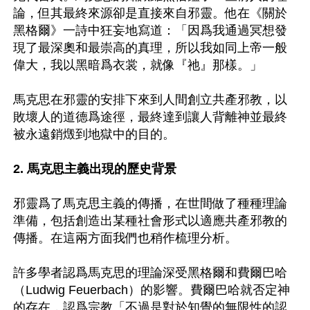
論，但其最終來源卻是直接來自邪靈。他在《關於
黑格爾》一詩中狂妄地寫道：「因爲我通過冥想發
現了最深奧和最崇高的真理，所以我如同上帝一般
偉大，我以黑暗爲衣裳，就像『祂』那樣。」

馬克思在邪靈的安排下來到人間創立共產邪教，以
敗壞人的道德爲途徑，最終達到讓人背離神並最終
被永遠銷燬到地獄中的目的。

2. 馬克思主義出現的歷史背景
邪靈爲了馬克思主義的傳播，在世間做了種種理論
準備，包括創造出某種社會形式以適應共產邪教的
傳播。在這兩方面我們也稍作梳理分析。

許多學者認爲馬克思的理論深受黑格爾和費爾巴哈
（Ludwig Feuerbach）的影響。費爾巴哈就否定神
的存在，認爲宗教「不過是對於知覺的無限性的認