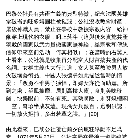
巴黎公社具有共產主義的典型特徵，紀念法國英雄
拿破崙的旺多姆圓柱被摧毀；公社沒收教會財產，
屠殺神職人員，禁止在學校中教授宗教內容，給神
像穿上現代的衣服，叼上菸斗（這與後來實施共產
獨裁的國家以武力貫徹國家無神論，給宗教和傳統
信仰帶來空前浩劫，何其相似）；在當時的右翼人
士看來，公社就是收集再分配富人財富搞共產的代
名詞。女權主義也大行其道，女人甚至教唆男人放
火破壞藝術品。中國人張德彝如此描述當時的情
景：「叛勇不惟男子獷悍，即婦女亦從而助虐。所
到之處，望風披靡。居則高樓大廈，食則美味珍
饈，快樂眼前，不知有死。其勢將敗，則焚燒樓閣
一空，奇珍半成灰燼。現擒女兵數百，迅明供認，
一切放火拒捕，多出若輩之謀。」[20]

由此看來，巴黎公社覆亡前夕的瘋狂舉動不足爲
奇，1871年5月23日，公社當局在最後一道防線被