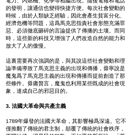
電力、內燃機、化學等相繼出現。隨後電報和電話
的發明，讓通信也變得快捷方便。每次社會變動的
時候，由於人類缺乏經驗，因此會產生貧富分化、
經濟危機等問題，這爲馬克思指責社會形態充滿罪
惡、必須徹底砸碎的言論提供了傳播的土壤。而同
時，這些新的科技又增強了人們改造自然的能力和
放大了人的傲慢。

這裏需要再次強調的是，與其說這些社會變動和理
論準備導致了馬克思主義的出現和傳播，毋寧說是
魔鬼爲了馬克思主義的出現和傳播而提前創造了那
些條件。毋庸贅言，魔鬼也利用某些既成的社會現
象，達成自己的邪惡目的。

3. 法國大革命與共產主義
1789年爆發的法國大革命，其影響極爲深遠。它不
僅推翻了傳統的君主制，顛覆了傳統的社會秩序，