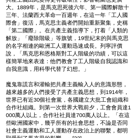
大。1889年，是馬克思死後六年、第一國際解散十
三年、法蘭西大革命一百週年，在這一年「工人國
際會」復活，馬克思主義者們開始重新聚集，史稱
「第二國際」。在共產主義指導下，打着「人類的
解放」「廢除階級」等旗號，19世紀末的與馬克思
的名字相連的歐洲工人運動迅速成長。列寧評價
說，「馬克思和恩格斯對工人階級的功績，可以這
樣簡單地來表達：他們教會了工人階級自我認識和
自我意識，用科學代替了幻想。」

魔鬼靠謊言和灌輸把共產主義輸入人的意識形態，
越來越多的人們接受了共產主義思想，到1914年，
世界已有近30個社會黨，各國建立大批工會組織和
合作社組織。到第一次世界大戰前夕，工會會員達1
000萬人以上，合作社社員達700萬人以上。「在這
些歐洲國家中，幾乎所有的社會思想，不論是否同
社會主義運動和工人運動存在政治上的聯繫，都明