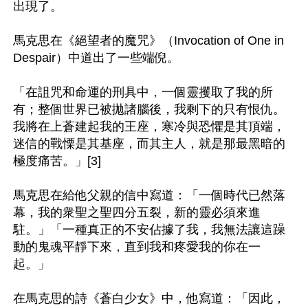
出現了。

馬克思在《絕望者的魔咒》（Invocation of One in 
Despair）中道出了一些端倪。

「在詛咒和命運的刑具中，一個靈攫取了我的所
有；整個世界已被拋諸腦後，我剩下的只有恨仇。
我將在上蒼建起我的王座，寒冷與恐懼是其頂端，
迷信的戰慄是其基座，而其主人，就是那最黑暗的
極度痛苦。」[3]

馬克思在給他父親的信中寫道：「一個時代已然落
幕，我的衆聖之聖四分五裂，新的靈必須來進
駐。」「一種真正的不安佔據了我，我無法讓這躁
動的鬼魂平靜下來，直到我和疼愛我的你在一
起。」

在馬克思的詩《蒼白少女》中，他寫道：「因此，