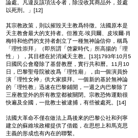
論處。凡違反該項法令者，除沒收其商品外，並處
以死刑。」[12]

其宗教政策，則以摧毀天主教爲特徵。法國原本是
天主教會最大的支持者。但雅克‧埃貝爾、皮埃爾‧肖
梅特和他們的支持者創立了一種無神論信仰，稱爲
「理性崇拜」（即所謂「啓蒙時代」所高揚的「理
性」），其目標在於消滅天主教。[13]1793年10月5
日國民公會廢除了基督教歷，實行共和曆。11月10
日，巴黎聖母院被改爲「理性廟」，由一個演員扮
演「理性女神」供大家膜拜。一個新的基於無神論
的「理性教」迅速在巴黎鋪開，一週之內巴黎除了
三座教堂外的所有教堂都被關閉。宗教恐怖運動很
快遍及全國，一批教士被逮捕，有些被處死。[14]

法國大革命不僅在做法上爲後來的巴黎公社和列寧
建立的蘇維埃政權提供了借鑑，在思想上和馬克思
主義的形成也有內在的聯繫。
