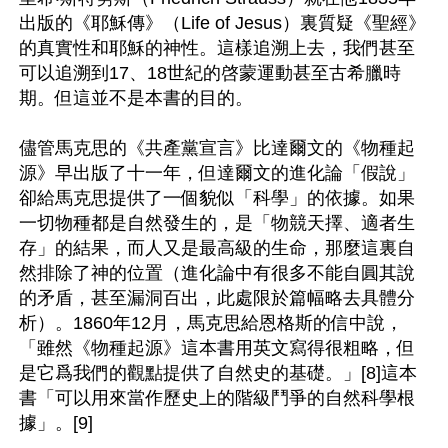
出版的《耶穌傳》（Life of Jesus）裏質疑《聖經》
的真實性和耶穌的神性。這樣追溯上去，我們甚至
可以追溯到17、18世紀的啓蒙運動甚至古希臘時
期。但這並不是本書的目的。

儘管馬克思的《共產黨宣言》比達爾文的《物種起
源》早出版了十一年，但達爾文的進化論「假說」
卻給馬克思提供了一個貌似「科學」的依據。如果
一切物種都是自然發生的，是「物競天擇、適者生
存」的結果，而人又是最高級的生命，那麼這裏自
然排除了神的位置（進化論中有很多不能自圓其說
的矛盾，甚至漏洞百出，此處限於篇幅略去具體分
析）。1860年12月，馬克思給恩格斯的信中說，
「雖然《物種起源》這本書用英文寫得很粗略，但
是它爲我們的觀點提供了自然史的基礎。」[8]這本
書「可以用來當作歷史上的階級鬥爭的自然科學根
據」。[9]
