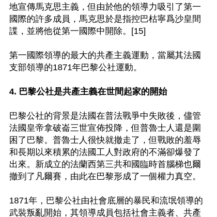
地宣傳馬克思主義，但由於他的領導力吸引了第一
國際的許多成員，馬克思於是指控巴枯寧爲沙皇間
諜，並將他從第一國際中開除。[15]

第一國際領導的最大的共產主義運動，當屬其法國
支部領導的1871年巴黎公社運動。

4. 巴黎公社是共產主義在世間起家的開始
巴黎公社的背景是法國在普法戰爭中失敗後，儘管
法國皇帝拿破崙三世宣佈投降，但普魯士人還是圍
困了巴黎。普魯士人很快就撤走了，但戰敗的羞辱
和長期以來積累的法國工人對政府的不滿卻爆發了
出來。新成立的法蘭西第三共和國臨時首腦梯也爾
撤到了凡爾賽，由此在巴黎形成了一個權力真空。

1871年，巴黎公社由社會底層的暴民和流氓領導的
武裝叛亂開始，其領導成員包括社會主義者、共產