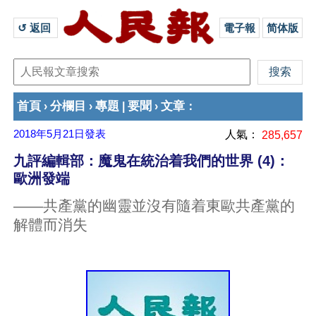
↺ 返回 
電子報
简体版
首頁
分欄目
專題
要聞
文章
›
›
|
›
：
2018年5月21日
發表
人氣：
285,657
九評編輯部：魔鬼在統治着我們的世界 (4)：
歐洲發端
——共產黨的幽靈並沒有隨着東歐共產黨的
解體而消失