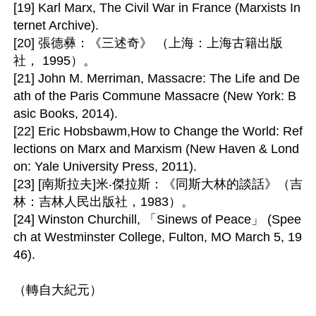
[19] Karl Marx, The Civil War in France (Marxists In
ternet Archive).

[20] 張德彝：《三述奇》 （上海：上海古籍出版
社， 1995）。

[21] John M. Merriman, Massacre: The Life and De
ath of the Paris Commune Massacre (New York: B
asic Books, 2014).

[22] Eric Hobsbawm,How to Change the World: Ref
lections on Marx and Marxism (New Haven & Lond
on: Yale University Press, 2011).

[23] [南斯拉夫]米‧傑拉斯：《同斯大林的談話》（吉
林：吉林人民出版社，1983）。

[24] Winston Churchill, 「Sinews of Peace」 (Spee
ch at Westminster College, Fulton, MO March 5, 19
46). 
