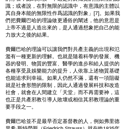
識；或者說，在對無限的認識中，有意識的主體以
其自身本能的無限性作爲認識的對象」[7]。如果我
們把費爾巴哈的理論做更通俗的闡述，他的意思是
上帝不過是人造出來的，是人通過想象把自己的能
力放大之後的結果。

費爾巴哈的理論可以讓我們對共產主義的出現和氾
濫有一種更新的理解。也就是隨着科學的發展、機
器的發明、物質的豐富、醫學的進步和給人提供的
各種享受及娛樂能力的提升，人依靠上述物質基礎
也能追求到幸福。如果人仍然不滿，還有一項阻礙
就是社會形態的限制，因此人通過發展科技和改造
社會，就會在人間建立「天堂」而不再需要神，這
也正是共產邪教引導人敗壞或相信其邪教理論的重
要手段之一。

費爾巴哈並不是最早否定基督教的人，例如弗里德
里希‧斯特勞斯（Friedrich Strauss）就在他1835年