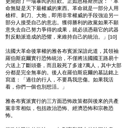
更開始了一場暴民的狂歡。正如恩格斯所說：「革
命無疑是天下最權威的東西。革命就是一部分人用
槍桿、刺刀、大炮，即用非常權威的手段強迫另一
部分人接受自己的意志。獲得勝利的政黨如果不願
意失去自己努力爭得的成果，就必須憑藉它的武器
對反動派造成的恐懼，來維持自己的統治。」[10]

法國大革命後掌權的雅各布賓派深諳此道，其領袖
羅伯斯庇爾實行恐怖統治，不僅將法國國王路易十
六送上了斷頭臺，而且殺死了多達7萬人，其中大部
分都是完全無辜的。後人在羅伯斯庇爾的墓誌銘上
寫道：「過往的行人，不要爲我悲傷。如果我活
着，你們一個也別想活。」

雅各布賓派實行的三方面恐怖政策都與後來的共產
黨非常相似，包括政治恐怖、經濟恐怖和宗教恐
怖。
