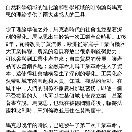
自然科學領域的進化論和哲學領域的唯物論爲馬克
思的理論提供了兩大迷惑人的工具。

除了理論準備之外，馬克思時代的社會也經歷着深
刻的變化。馬克思出生於第一次工業革命時期。176
9年，瓦特改良了蒸汽機，歐洲從家庭手工業向機器
大工業轉變。農業的發展釋放出很多剩餘勞動力，
可以參與到工業生產中來；自由貿易的發展，讓產
品可以營銷各地；金融革命則爲工業革命注入了資
本，這使得社會結構發生了深刻的變化。工業化必
然帶動城市的興起和人員、知識、觀點的流動。在
城市中，人們的關係不像農村那麼密切，即使一個
不受歡迎的人，也可以在某個城市安家立業，甚至
著書立說。馬克思，也就在被德國驅逐後，輾轉法
國和比利時，來到倫敦並居住在貧民窟中。

馬克思晚年的時候，已經發生了第二次工業革命，