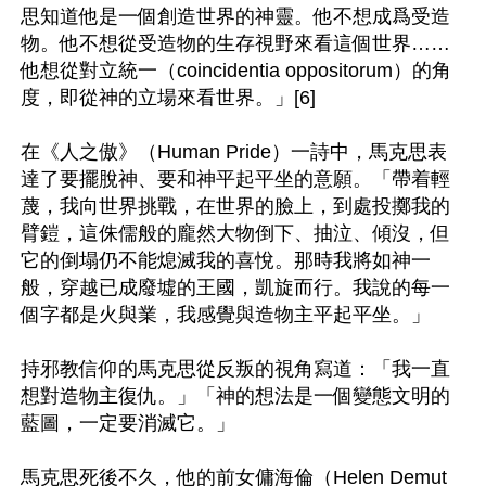
思知道他是一個創造世界的神靈。他不想成爲受造
物。他不想從受造物的生存視野來看這個世界……
他想從對立統一（coincidentia oppositorum）的角
度，即從神的立場來看世界。」[6]

在《人之傲》（Human Pride）一詩中，馬克思表
達了要擺脫神、要和神平起平坐的意願。「帶着輕
蔑，我向世界挑戰，在世界的臉上，到處投擲我的
臂鎧，這侏儒般的龐然大物倒下、抽泣、傾沒，但
它的倒塌仍不能熄滅我的喜悅。那時我將如神一
般，穿越已成廢墟的王國，凱旋而行。我說的每一
個字都是火與業，我感覺與造物主平起平坐。」

持邪教信仰的馬克思從反叛的視角寫道：「我一直
想對造物主復仇。」「神的想法是一個變態文明的
藍圖，一定要消滅它。」

馬克思死後不久，他的前女傭海倫（Helen Demut