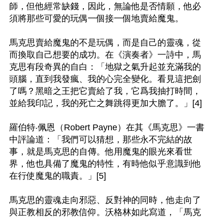
師，但他經常缺錢，因此，無論他是否情願，他必
須將那些可愛的玩偶一個接一個地賣給魔鬼。

馬克思賣給魔鬼的不是玩偶，而是自己的靈魂，從
而換取自己想要的成功。在《演奏者》一詩中，馬
克思有段奇異的自白：「地獄之氣升起並充滿我的
頭腦，直到我發瘋、我的心完全變化。看見這把劍
了嗎？黑暗之王把它賣給了我，它爲我抽打時間，
並給我印記，我的死亡之舞跳得更加大膽了。」[4]

羅伯特‧佩恩（Robert Payne）在其《馬克思》一書
中評論道：「我們可以猜想，那些永不完結的故
事，就是馬克思的自傳。他用魔鬼的眼光來看世
界，他也具備了魔鬼的特性，有時他似乎意識到他
在行使魔鬼的職責。」[5]

馬克思的靈魂走向邪惡、反對神的同時，他走向了
與正教相反的邪教信仰。沃格林如此寫道，「馬克