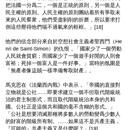
把法國一分爲二，一個是正統的原則，另一個是人
民主權的原則。人民主權的原則團結着所有爭取未
來的人民羣衆，他們受盡剝削的折磨，所以要求打
倒這些壓得他們喘不過氣來的框框。」[18]

他們的信念部分來自於空想社會主義者聖西門（He
nri de Saint-Simon）的仇恨，「國家少了一個勞動
人民就會貧窮；而國家少了一個遊手好閒的人則會
富裕；死掉一個富人是一件好事。」當時的氛圍是
「無產者像盜賊一樣準備奪取財產」。

馬克思在《法蘭西內戰》中表示，「帝國的直接對
立物就是公社……即要求建立一個不但取代階級統
治的君主制形式，而且取代階級統治本身的共和
國。公社正是這個共和國的毫不含糊的形式。」
「公社是想要消滅那種將多數人的勞動變爲少數人
的財富的階級所有制。……如果這不是共產主義，
『可能的』共產主義又是什麼呢？」[19]
