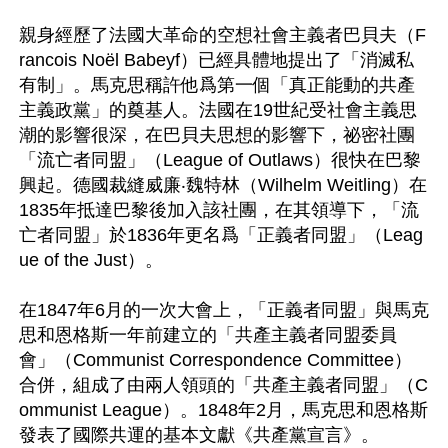
親身經歷了法國大革命的空想社會主義者巴貝夫（F
rancois Noёl Babeyf）已經具體地提出了「消滅私
有制」。馬克思稱許他爲第一個「真正能動的共產
主義政黨」的奠基人。法國在19世紀受社會主義思
潮的影響很深，在巴貝夫思想的影響下，祕密社團
「流亡者同盟」（League of Outlaws）很快在巴黎
興起。德國裁縫威廉‧魏特林（Wilhelm Weitling）在
1835年抵達巴黎後加入該社團，在其領導下，「流
亡者同盟」於1836年更名爲「正義者同盟」（Leag
ue of the Just）。

在1847年6月的一次大會上，「正義者同盟」與馬克
思和恩格斯一年前建立的「共產主義者同盟委員
會」（Communist Correspondence Committee）
合併，組成了由兩人領頭的「共產主義者同盟」（C
ommunist League）。1848年2月，馬克思和恩格斯
發表了國際共運的基本文獻《共產黨宣言》。
