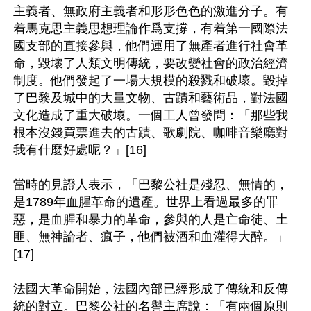
主義者、無政府主義者和形形色色的激進分子。有
着馬克思主義思想理論作爲支撐，有着第一國際法
國支部的直接參與，他們運用了無產者進行社會革
命，毀壞了人類文明傳統，要改變社會的政治經濟
制度。他們發起了一場大規模的殺戮和破壞。毀掉
了巴黎及城中的大量文物、古蹟和藝術品，對法國
文化造成了重大破壞。一個工人曾發問：「那些我
根本沒錢買票進去的古蹟、歌劇院、咖啡音樂廳對
我有什麼好處呢？」[16]

當時的見證人表示，「巴黎公社是殘忍、無情的，
是1789年血腥革命的遺產。世界上看過最多的罪
惡，是血腥和暴力的革命，參與的人是亡命徒、土
匪、無神論者、瘋子，他們被酒和血灌得大醉。」
[17]

法國大革命開始，法國內部已經形成了傳統和反傳
統的對立。巴黎公社的名譽主席說：「有兩個原則