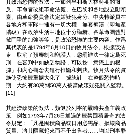
其政治恐怖的做法，一如列寧和斯大林時期的肅
反。革命者改組革命法庭、在巴黎和各地設立斷頭
臺、由革命委員會決定嫌疑犯身分、中央特派員在
各地方和軍隊中擁有一切大權、無套褲漢（即無產
階級）在政治生活中地位十分顯赫、各革命團體對
敵鬥爭的加強等等，是政治恐怖的主要內容。作爲
其代表的是1794年6月10日的牧月法令。根據該法
令，取消了預審制和辯護人，懲罰辦法一律定爲死
刑，在審判中如缺乏物證，可以按「意識上的根
據」和內心觀念去進行推斷和判決。牧月法令的實
施使恐怖嚴重擴大化了。據統計，在整個恐怖時
期，大約有30萬到50萬人被當做嫌疑犯關入監獄。
[11]

其經濟政策的做法，類似於列寧的戰時共產主義政
策。例如1793年7月26日通過的嚴禁囤積居奇的法
令規定：「凡是囤積商品或日用必需品、損壞商品
質量、將其隱藏起來而不予出售者……均以刑事罪