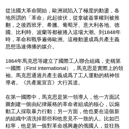
從法國大革命開始，歐洲就陷入了極度的動盪，各
地所謂的「革命」此起彼伏，從拿破崙掌權到被推
翻，之後西班牙、希臘、葡萄牙、意大利各地、德
國、比利時、波蘭等都被捲入這場大潮。到1848年
時，革命和戰爭遍佈歐洲。這種動盪成爲共產主義
思想迅速傳播的媒介。

1864年馬克思等建立了國際工人聯合組織，史稱第
一國際（First International），馬克思是實際上的領
袖。馬克思通過共產主義成爲了工人運動的精神領
導者。《共產黨宣言》大行其道。

在第一國際中，馬克思是第一領導人，他一方面試
圖創建一個由紀律嚴格的革命者組成的核心，以煽
動工人採取暴力行動；另一方面，他也要在這個新
的組織中清洗掉那些和他意見不一致的人。比如巴
枯寧，他是第一個對革命感興趣的俄國人，並狂熱