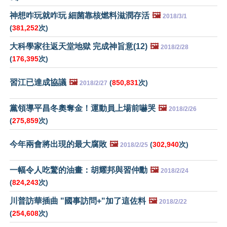
神想咋玩就咋玩 細菌靠核燃料滋潤存活
🖼️
2018/3/1
(
381,252
次)
大科學家往返天堂地獄 完成神旨意(12)
🖼️
2018/2/28
(
176,395
次)
習江已達成協議
🖼️
(
850,831
次)
2018/2/27
黨領導平昌冬奧奪金！運動員上場前嚇哭
🖼️
2018/2/26
(
275,859
次)
今年兩會將出現的最大腐敗
🖼️
(
302,940
次)
2018/2/25
一幅令人吃驚的油畫：胡耀邦與習仲勳
🖼️
2018/2/24
(
824,243
次)
川普訪華插曲 "國事訪問+"加了這佐料
🖼️
2018/2/22
(
254,608
次)