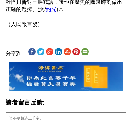
難怪川普對三胖喊話，讓他在歷史的關鍵時刻做出
正確的選擇。(文/
鮑光
)△

分享到：
讀者留言反饋: