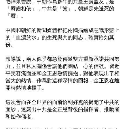
毛澤東曾說，中朝作爲多年的共產主義盟友，是
「脣齒相依」，中共是「齒」，朝鮮是先送死的
「脣」。

中國和朝鮮的新聞媒體都把兩國描繪成意識形態上
的「血濃於水」的生死與共的同志，確實恰如其
份。

報導說，兩人似乎都急於傳遞雙方重新承諾共同努
力，並且私人關係會讓他們團結一心的信號。習近
平笑容滿面並和金正恩熱情擁抱，對他表現出了相
當大的熱情。作爲對這種深情的回報，金正恩在離
開時熱情地揮手。

這次會面在全世界的面前恰到好處的揭開了中共的
面紗，透露出中共是金正恩背後的指揮者、推動者
和始作俑者。
