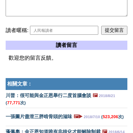
讀者暱稱:
讀者留言
歡迎您的留言反饋。
相關文章：
川普：很可能與金正恩舉行二度首腦會談
🖼️
2018/8/21
(
77,771
次)
一張圖片盡泄三胖啃骨頭的滋味
🖼️▶️
(
523,206
次)
2018/7/10
蓬佩奧：金正恩知道唯有非核化才能解除制裁
🖼️
2018/6/14