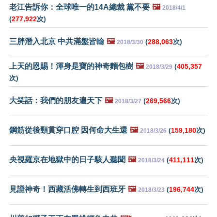
老江告訴你：全球唯一的14A總裁 黨不要
🖼️
2018/4/1
(
277,922
次)
三胖潛入北京 中共滿盤皆輸
🖼️
(
288,063
次)
2018/3/30
上天的恩賜！渾身是寶的神奇麵包樹
🖼️
(
405,357
2018/3/29
次)
大笑話：我們的朋友遍天下
🖼️
(
269,566
次)
2018/3/27
鋼筋從後頸貫穿口腔 因何命大生還
🖼️
(
159,180
次)
2018/3/26
央視羅京在地獄中的日子駭人聽聞
🖼️
(
411,111
次)
2018/3/24
見證神奇！西藏活佛轉生到西班牙
🖼️
(
196,744
次)
2018/3/23