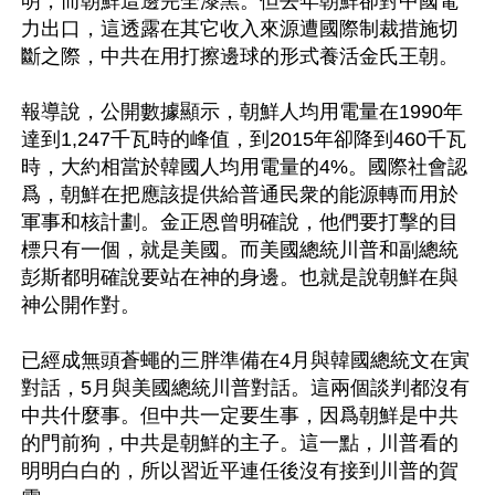
明，而朝鮮這邊完全漆黑。但去年朝鮮卻對中國電
力出口，這透露在其它收入來源遭國際制裁措施切
斷之際，中共在用打擦邊球的形式養活金氏王朝。

報導說，公開數據顯示，朝鮮人均用電量在1990年
達到1,247千瓦時的峰值，到2015年卻降到460千瓦
時，大約相當於韓國人均用電量的4%。國際社會認
爲，朝鮮在把應該提供給普通民衆的能源轉而用於
軍事和核計劃。金正恩曾明確說，他們要打擊的目
標只有一個，就是美國。而美國總統川普和副總統
彭斯都明確說要站在神的身邊。也就是說朝鮮在與
神公開作對。

已經成無頭蒼蠅的三胖準備在4月與韓國總統文在寅
對話，5月與美國總統川普對話。這兩個談判都沒有
中共什麼事。但中共一定要生事，因爲朝鮮是中共
的門前狗，中共是朝鮮的主子。這一點，川普看的
明明白白的，所以習近平連任後沒有接到川普的賀