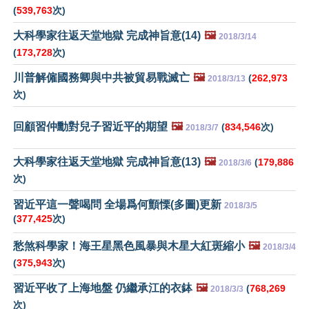
(
539,763
次)
大科學家往返天堂地獄 完成神旨意(14)
🖼️
2018/3/14
(
173,728
次)
川普解僱國務卿與中共被貿易戰滅亡
🖼️
(
262,973
2018/3/13
次)
回顧習仲勳對兒子習近平的期望
🖼️
(
834,546
次)
2018/3/7
大科學家往返天堂地獄 完成神旨意(13)
🖼️
(
179,886
2018/3/6
次)
習近平這一聲喝問 全場爲何顫慄(多圖)更新
2018/3/5
(
377,425
次)
愁煞科學家！海王星黑色風暴與木星大紅斑縮小
🖼️
2018/3/4
(
375,943
次)
習近平收了上海地盤 仍繼承江的衣鉢
🖼️
(
768,269
2018/3/3
次)