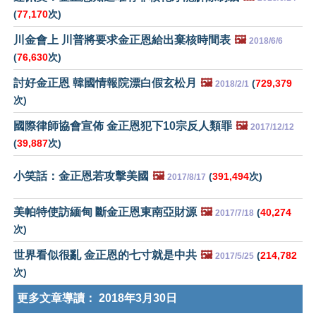
(
77,170
次)
川金會上 川普將要求金正恩給出棄核時間表
🖼️
2018/6/6
(
76,630
次)
討好金正恩 韓國情報院漂白假玄松月
🖼️
(
729,379
2018/2/1
次)
國際律師協會宣佈 金正恩犯下10宗反人類罪
🖼️
2017/12/12
(
39,887
次)
小笑話：金正恩若攻擊美國
🖼️
(
391,494
次)
2017/8/17
美帕特使訪緬甸 斷金正恩東南亞財源
🖼️
(
40,274
2017/7/18
次)
世界看似很亂 金正恩的七寸就是中共
🖼️
(
214,782
2017/5/25
次)
更多文章導讀：
2018年3月30日