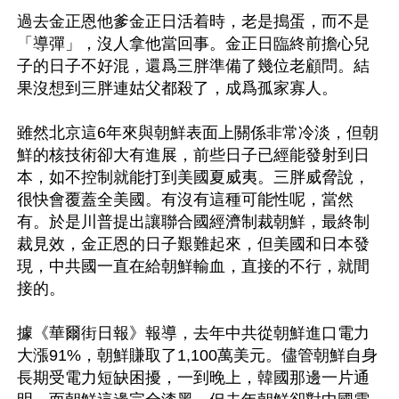
過去金正恩他爹金正日活着時，老是搗蛋，而不是
「導彈」，沒人拿他當回事。金正日臨終前擔心兒
子的日子不好混，還爲三胖準備了幾位老顧問。結
果沒想到三胖連姑父都殺了，成爲孤家寡人。

雖然北京這6年來與朝鮮表面上關係非常冷淡，但朝
鮮的核技術卻大有進展，前些日子已經能發射到日
本，如不控制就能打到美國夏威夷。三胖威脅說，
很快會覆蓋全美國。有沒有這種可能性呢，當然
有。於是川普提出讓聯合國經濟制裁朝鮮，最終制
裁見效，金正恩的日子艱難起來，但美國和日本發
現，中共國一直在給朝鮮輸血，直接的不行，就間
接的。

據《華爾街日報》報導，去年中共從朝鮮進口電力
大漲91%，朝鮮賺取了1,100萬美元。儘管朝鮮自身
長期受電力短缺困擾，一到晚上，韓國那邊一片通