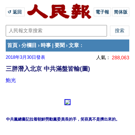
↺ 返回 
電子報
简体版
首頁
分欄目
時事
要聞
文章
›
›
|
›
：
2018年3月30日
發表
人氣：
288,063
三胖潛入北京 中共滿盤皆輸(圖)
鮑光
中共黨總書記拉着朝鮮勞動黨委員長的手，笑容真不是擠出來的。