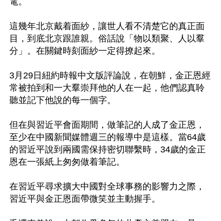
電。

這幾年北京戴着面紗，讓世人看不清楚它的真正面
目，到底北京跟誰親。俗話說「物以類聚、人以羣
分」。在關鍵時刻面紗一定得撩起來。

3月29日紐約時報中文版評論說，在朝鮮，金正恩經
常被拍到和一大羣崇拜他的人在一起，他們認真聆
聽並記下他說的每一個字。

但在與習近平會面期間，做筆記的人成了金正恩，
至少在中國新聞媒體週三的報導中是這樣。當64歲
的習近平說到兩國需保持密切聯繫時，34歲的金正
恩在一張紙上匆匆做着筆記。

在習近平尋求擴大中國對全球事務的影響力之際，
習近平與金正恩面帶微笑並主動握手。
