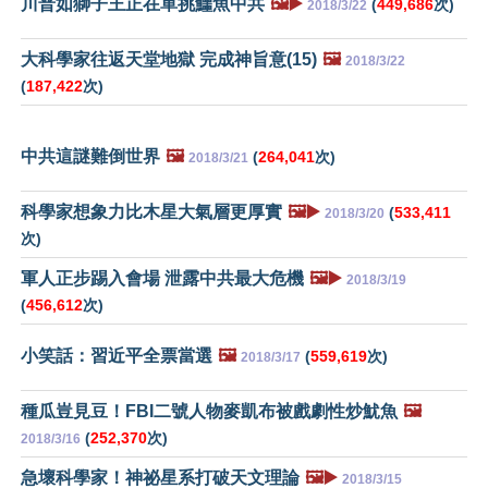
川普如獅子王正在單挑鱷魚中共
🖼️▶️
(
449,686
次)
2018/3/22
大科學家往返天堂地獄 完成神旨意(15)
🖼️
2018/3/22
(
187,422
次)
中共這謎難倒世界
🖼️
(
264,041
次)
2018/3/21
科學家想象力比木星大氣層更厚實
🖼️▶️
(
533,411
2018/3/20
次)
軍人正步踢入會場 泄露中共最大危機
🖼️▶️
2018/3/19
(
456,612
次)
小笑話：習近平全票當選
🖼️
(
559,619
次)
2018/3/17
種瓜豈見豆！FBI二號人物麥凱布被戲劇性炒魷魚
🖼️
(
252,370
次)
2018/3/16
急壞科學家！神祕星系打破天文理論
🖼️▶️
2018/3/15