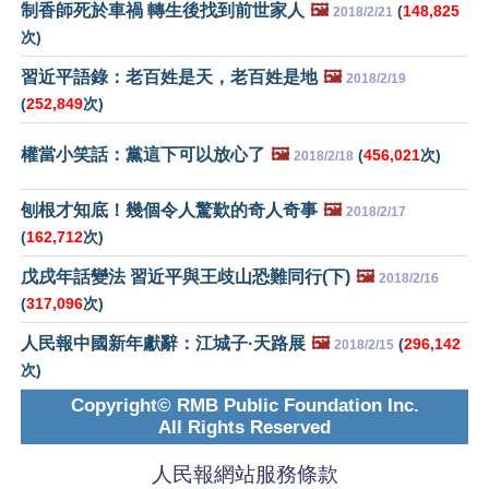
制香師死於車禍 轉生後找到前世家人
🖼️
(
148,825
2018/2/21
次)
習近平語錄：老百姓是天，老百姓是地
🖼️
2018/2/19
(
252,849
次)
權當小笑話：黨這下可以放心了
🖼️
(
456,021
次)
2018/2/18
刨根才知底！幾個令人驚歎的奇人奇事
🖼️
2018/2/17
(
162,712
次)
戊戌年話變法 習近平與王歧山恐難同行(下)
🖼️
2018/2/16
(
317,096
次)
人民報中國新年獻辭：江城子·天路展
🖼️
(
296,142
2018/2/15
次)
Copyright© RMB Public Foundation Inc.
All Rights Reserved
人民報網站服務條款