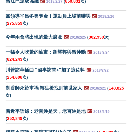
習江已達成協議
🖼️
(
850,831
次)
2018/2/27
黨領導平昌冬奧奪金！運動員上場前嚇哭
🖼️
2018/2/26
(
275,859
次)
今年兩會將出現的最大腐敗
🖼️
(
302,939
次)
2018/2/25
一幅令人吃驚的油畫：胡耀邦與習仲勳
🖼️
2018/2/24
(
824,243
次)
川普訪華插曲 "國事訪問+"加了這佐料
🖼️
2018/2/22
(
254,608
次)
制香師死於車禍 轉生後找到前世家人
🖼️
(
148,825
2018/2/21
次)
習近平語錄：老百姓是天，老百姓是地
🖼️
2018/2/19
(
252,849
次)