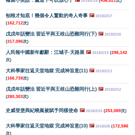
權當小笑話：黨這下可以放心了
🖼️
(
456,021
次)
2018/2/18
刨根才知底！幾個令人驚歎的奇人奇事
🖼️
2018/2/17
(
162,712
次)
戊戌年話變法 習近平與王歧山恐難同行(下)
🖼️
2018/2/16
(
317,096
次)
人民報中國新年獻辭：江城子·天路展
🖼️
(
296,142
2018/2/15
次)
大科學家往返天堂地獄 完成神旨意(11)
🖼️
2018/2/13
(
166,739
次)
戊戌年話變法 習近平與王歧山恐難同行(上)
🖼️
2018/2/12
(
280,303
次)
史威登堡與紀曉嵐被賦予同樣使命
🖼️
(
253,089
次)
2018/2/10
大科學家往返天堂地獄 完成神旨意(10)
🖼️
(
172,586
2018/2/8
次)