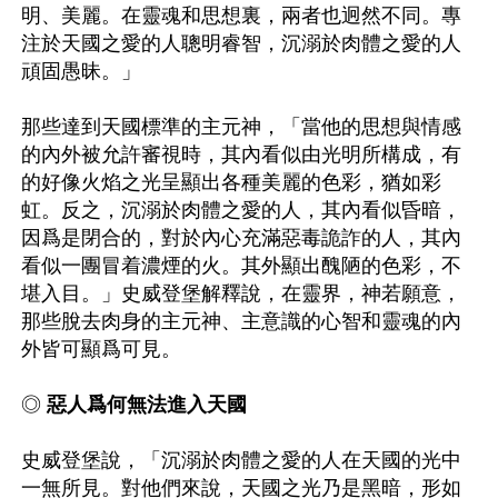
明、美麗。在靈魂和思想裏，兩者也迥然不同。專
注於天國之愛的人聰明睿智，沉溺於肉體之愛的人
頑固愚昧。」

那些達到天國標準的主元神，「當他的思想與情感
的內外被允許審視時，其內看似由光明所構成，有
的好像火焰之光呈顯出各種美麗的色彩，猶如彩
虹。反之，沉溺於肉體之愛的人，其內看似昏暗，
因爲是閉合的，對於內心充滿惡毒詭詐的人，其內
看似一團冒着濃煙的火。其外顯出醜陋的色彩，不
堪入目。」史威登堡解釋說，在靈界，神若願意，
那些脫去肉身的主元神、主意識的心智和靈魂的內
外皆可顯爲可見。

◎ 
惡人爲何無法進入天國
史威登堡說，「沉溺於肉體之愛的人在天國的光中
一無所見。對他們來說，天國之光乃是黑暗，形如