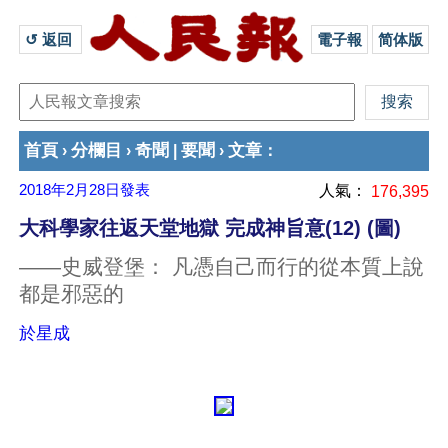
↺ 返回 
電子報
简体版
首頁
分欄目
奇聞
要聞
文章
›
›
|
›
：
2018年2月28日
發表
人氣：
176,395
大科學家往返天堂地獄 完成神旨意(12) (圖)
——史威登堡： 凡憑自己而行的從本質上說
都是邪惡的
於星成