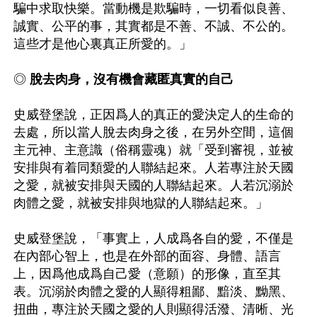
騙中求取快樂。當動機是欺騙時，一切看似良善、
誠實、公平的事，其實都是不善、不誠、不公的。
這些才是他心裏真正所愛的。」

◎ 
脫去肉身，沒有機會藏匿真實的自己
史威登堡說，正因爲人的真正的愛決定人的生命的
去處，所以當人脫去肉身之後，在另外空間，這個
主元神、主意識（俗稱靈魂）就「受到審視，並被
安排與有着同類愛的人聯結起來。人若專注於天國
之愛，就被安排與天國的人聯結起來。人若沉溺於
肉體之愛，就被安排與地獄的人聯結起來。」 

史威登堡說，「事實上，人成爲各自的愛，不僅是
在內部心智上，也是在外部的面容、身體、語言
上，因爲他成爲自己愛（意願）的形像，直至其
表。沉溺於肉體之愛的人顯得粗鄙、黯淡、黝黑、
扭曲，專注於天國之愛的人則顯得活潑、清晰、光