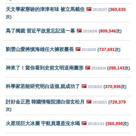
天文學家掰哧的津津有味 被立馬截住
🖼️
(
360,630
2018/2/7
次)
爲了獨裁 習近平故意忘記這一幕
🖼️
(
809,546
次)
2018/2/6
劉雲山愛將慎海雄任大褲衩臺長
🖼️
(
737,691
次)
2018/2/5
神來了！當你看到史前文明這兩圖形
🖼️
(
298,143
次)
2018/2/4
科學家若能研究明白這個,就成功了
🖼️
(
370,936
次)
2018/2/2
討好金正恩 韓國情報院漂白假玄松月
🖼️
(
729,379
2018/2/1
次)
火星現巨大冰層 宇航員還是沒水喝
🖼️
(
360,898
次)
2018/1/31