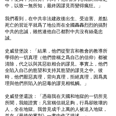
中，以致一無所知，最終因謬見而變得瘋狂。」

我們看到，在中共非法建政後出生、受迫害、差點
死亡的習近平就爲了地位而在全國轟轟烈烈的搞對
中共的忠誠，雖然連他自己都對中共沒有絲毫忠
誠。

史威登堡說：「結果，他們從聖言和教會的教導所
學得的一切真理（他們曾稱之爲自己的信仰）都被
清除，代之以與其惡欲相合的謬見。事實上，他們
全陷入自己的慾望和支持其慾望的謬見之中。彼
時，他們厭惡真理，背向真理，拒絕真理，因爲真
理與他們所陷入的惡毒的謬見相牴觸。」

史威登堡還說：「憑藉我在天國和地獄的一切所見
所聞，我能證實：凡宣稱信就足夠，行爲卻敗壞的
人，全在地獄。我曾見成千上萬的人被送入地獄，
並在《最後的審判》一書中作了描述。」
