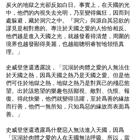
炭火的地獄之光卻反如白日。事實上，在天國的光
中，他們的內視失去光明，乃至變得瘋狂，因而到
處躲避，藏於洞穴之中。『洞穴』與源自其惡欲的
謬見是相對應的。專注於天國之愛的人恰恰相反。
他們越是進入天國之光，就越發看得清楚，周圍的
境界也越發顯得美麗，也越能聰明睿智地領悟真
理。」

史威登堡還透露說，「沉溺於肉體之愛的人無法住
於天國之熱，因爲天國之熱乃是天國之愛。但是他
們可住於地獄之熱，地獄之熱乃是對異己的殘忍慾
望。出於該慾望的樂趣包括鄙視、敵對、仇恨、報
復。得此快樂，他們就變得活躍，至於爲善的緣故
而行善，他們一無所知，只知爲惡的緣故而表面爲
善。」

史威登堡還透露爲什麼惡人無法進入天國，因爲
「沉溺於肉體之愛的人在天國無法呼吸。所以，當