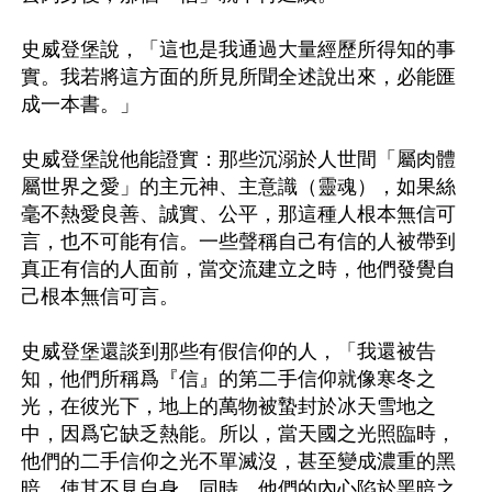
史威登堡說，「這也是我通過大量經歷所得知的事
實。我若將這方面的所見所聞全述說出來，必能匯
成一本書。」

史威登堡說他能證實：那些沉溺於人世間「屬肉體
屬世界之愛」的主元神、主意識（靈魂），如果絲
毫不熱愛良善、誠實、公平，那這種人根本無信可
言，也不可能有信。一些聲稱自己有信的人被帶到
真正有信的人面前，當交流建立之時，他們發覺自
己根本無信可言。

史威登堡還談到那些有假信仰的人，「我還被告
知，他們所稱爲『信』的第二手信仰就像寒冬之
光，在彼光下，地上的萬物被蟄封於冰天雪地之
中，因爲它缺乏熱能。所以，當天國之光照臨時，
他們的二手信仰之光不單滅沒，甚至變成濃重的黑
暗，使其不見自身。同時，他們的內心陷於黑暗之