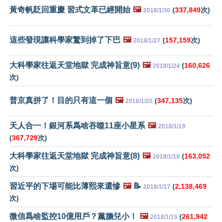
黃奇帆貶回重慶 習式文革已經開始
🖼️
(
337,849
次)
2018/1/30
這些發現讓科學家驚到掉了下巴
🖼️
(
157,159
次)
2018/1/27
大科學家往返天堂地獄 完成神旨意(9)
🖼️
(
160,626
2018/1/24
次)
普京真拼了！目的只有這一個
🖼️
(
347,135
次)
2018/1/20
天人合一！銀河系爲啥吞噬11座小星系
🖼️
2018/1/19
(
367,729
次)
大科學家往返天堂地獄 完成神旨意(8)
🖼️
(
163,052
2018/1/18
次)
習近平的下場可能比薄熙來還慘
🖼️
📝
(
2,138,469
2018/1/17
次)
微信爲啥監控10億用戶？黨膽兒小！
🖼️
(
261,942
2018/1/15