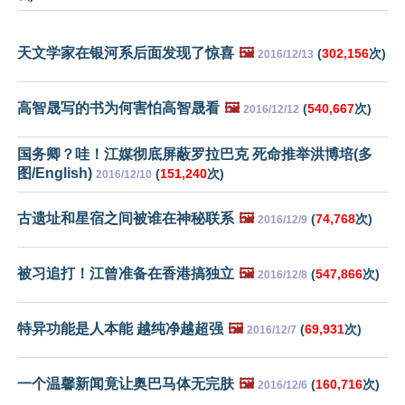
天文学家在银河系后面发现了惊喜
🖼️
(
302,156
次)
2016/12/13
高智晟写的书为何害怕高智晟看
🖼️
(
540,667
次)
2016/12/12
国务卿？哇！江媒彻底屏蔽罗拉巴克 死命推举洪博培(多
图/English)
(
151,240
次)
2016/12/10
古遗址和星宿之间被谁在神秘联系
🖼️
(
74,768
次)
2016/12/9
被习追打！江曾准备在香港搞独立
🖼️
(
547,866
次)
2016/12/8
特异功能是人本能 越纯净越超强
🖼️
(
69,931
次)
2016/12/7
一个温馨新闻竟让奥巴马体无完肤
🖼️
(
160,716
次)
2016/12/6