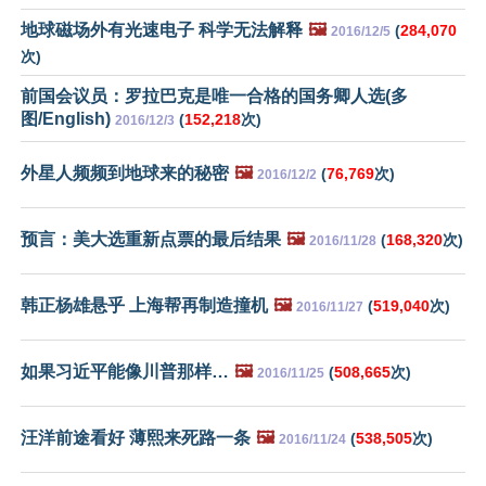
地球磁场外有光速电子 科学无法解释
🖼️
(
284,070
2016/12/5
次)
前国会议员：罗拉巴克是唯一合格的国务卿人选(多
图/English)
(
152,218
次)
2016/12/3
外星人频频到地球来的秘密
🖼️
(
76,769
次)
2016/12/2
预言：美大选重新点票的最后结果
🖼️
(
168,320
次)
2016/11/28
韩正杨雄悬乎 上海帮再制造撞机
🖼️
(
519,040
次)
2016/11/27
如果习近平能像川普那样…
🖼️
(
508,665
次)
2016/11/25
汪洋前途看好 薄熙来死路一条
🖼️
(
538,505
次)
2016/11/24