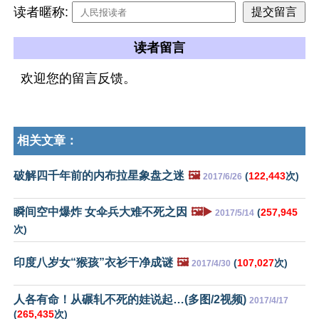
读者暱称:
读者留言
欢迎您的留言反馈。
相关文章：
破解四千年前的内布拉星象盘之迷
🖼️
(
122,443
次)
2017/6/26
瞬间空中爆炸 女伞兵大难不死之因
🖼️▶️
(
257,945
2017/5/14
次)
印度八岁女“猴孩”衣衫干净成谜
🖼️
(
107,027
次)
2017/4/30
人各有命！从碾轧不死的娃说起…(多图/2视频)
2017/4/17
(
265,435
次)