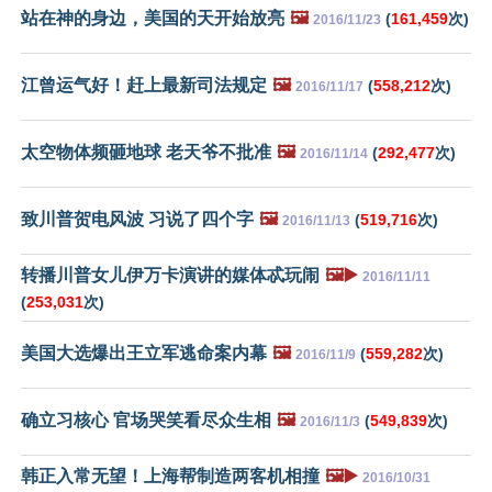
站在神的身边，美国的天开始放亮
🖼️
(
161,459
次)
2016/11/23
江曾运气好！赶上最新司法规定
🖼️
(
558,212
次)
2016/11/17
太空物体频砸地球 老天爷不批准
🖼️
(
292,477
次)
2016/11/14
致川普贺电风波 习说了四个字
🖼️
(
519,716
次)
2016/11/13
转播川普女儿伊万卡演讲的媒体忒玩闹
🖼️▶️
2016/11/11
(
253,031
次)
美国大选爆出王立军逃命案内幕
🖼️
(
559,282
次)
2016/11/9
确立习核心 官场哭笑看尽众生相
🖼️
(
549,839
次)
2016/11/3
韩正入常无望！上海帮制造两客机相撞
🖼️▶️
2016/10/31