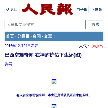
↺ 返回 
电子报
正體版
首页
分栏目
奇闻
文章
›
›
›
：
2016年12月24日
发表
人气：
84,979
巴西空难奇闻 在神的护佑下生还(图)
许灵