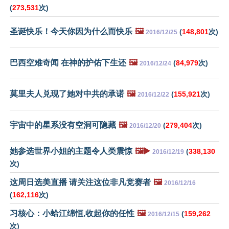
(
273,531
次)
圣诞快乐！今天你因为什么而快乐
🖼️
(
148,801
次)
2016/12/25
巴西空难奇闻 在神的护佑下生还
🖼️
(
84,979
次)
2016/12/24
莫里夫人兑现了她对中共的承诺
🖼️
(
155,921
次)
2016/12/22
宇宙中的星系没有空洞可隐藏
🖼️
(
279,404
次)
2016/12/20
她参选世界小姐的主题令人类震惊
🖼️▶️
(
338,130
2016/12/19
次)
这周日选美直播 请关注这位非凡竞赛者
🖼️
2016/12/16
(
162,116
次)
习核心：小蛤江绵恒,收起你的任性
🖼️
(
159,262
2016/12/15
次)