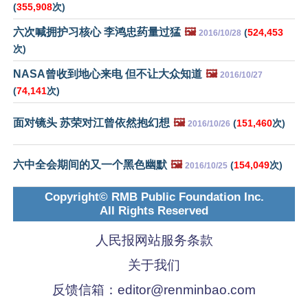
(
355,908
次)
六次喊拥护习核心 李鸿忠药量过猛
🖼️
(
524,453
2016/10/28
次)
NASA曾收到地心来电 但不让大众知道
🖼️
2016/10/27
(
74,141
次)
面对镜头 苏荣对江曾依然抱幻想
🖼️
(
151,460
次)
2016/10/26
六中全会期间的又一个黑色幽默
🖼️
(
154,049
次)
2016/10/25
Copyright© RMB Public Foundation Inc.
All Rights Reserved
人民报网站服务条款
关于我们
反馈信箱：
editor@renminbao.com