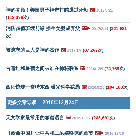
神的眷顾！美国男子神奇打盹逃过死劫
🖼️
2017/3/21
(
112,396
次)
消防员值班续前缘 接生女婴成养父
🖼️▶️
(
221,981
2017/2/14
次)
被遗忘的巨人是神的杰作
🖼️
(
87,267
次)
2017/1/7
古遗址和星宿之间被谁在神秘联系
🖼️
(
74,768
次)
2016/12/9
酉阳惊现一奇特东西 曝光科学忒愚
🖼️
(
104,188
次)
2016/9/28
更多文章导读：
2016年12月24日
天文学家最常用的靠谱语言
🖼️
(
283,691
次)
2016/12/27
《致命中国》让中共和三呆婊哆嗦的章节
🖼️▶️
2016/12/26