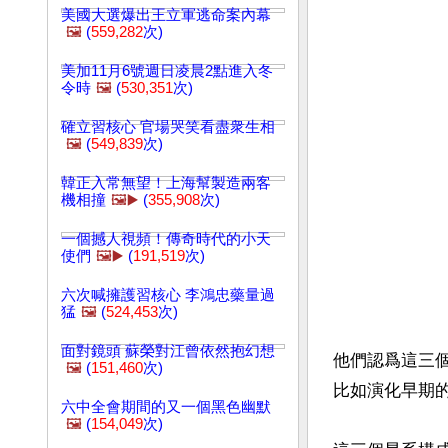
美國大選爆出王立軍逃命案內幕
🖼️
(
559,282
次)
美加11月6號週日凌晨2點進入冬
令時
🖼️
(
530,351
次)
確立習核心 官場哭笑看盡衆生相
🖼️
(
549,839
次)
韓正入常無望！上海幫製造兩客
機相撞
🖼️▶️
(
355,908
次)
一個撼人視頻！傳奇時代的小天
使們
🖼️▶️
(
191,519
次)
六次喊擁護習核心 李鴻忠藥量過
猛
🖼️
(
524,453
次)
面對鏡頭 蘇榮對江曾依然抱幻想
他們認爲這三
🖼️
(
151,460
次)
比如演化早期的
六中全會期間的又一個黑色幽默
🖼️
(
154,049
次)