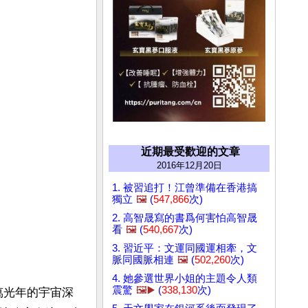
近期最受歡迎的文章
2016年12月20日
1. 被習追打！江曾準備在香港搞
獨立
🖼️
(
547,866
次)
2. 高智晟寫的書爲何害怕高智晟
看
🖼️
(
540,667
次)
3. 習近平：文運同國運相牽，文
脈同國脈相連
🖼️
(
502,260
次)
4. 她參選世界小姐的主題令人類
震驚
🖼️▶️
(
338,130
次)
萬光年的宇宙深