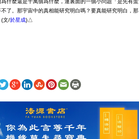
個爲什麼還是十萬個爲什麼，連裏面的一個小問題「是先有蛋
答不了。那宇宙中的真相能研究明白嗎？要真能研究明白，那
(文/
於星成
)△

）
ww.renminbao.com/rmb/articles/2016/12/20/64644b.html