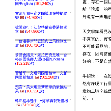
處，存在一個
圖/English) (
151,240
次)
離「喧囂」的
古遺址和星宿之間被誰在神祕聯
外還有一團無形
繫
🖼️
(
74,768
次)
被習追打！江曾準備在香港搞獨
天文學家看見
立
🖼️
(
547,866
次)
不真實的。實
一個溫馨新聞竟讓奧巴馬體無完
膚
🖼️
(
160,716
次)
不可能看見的
存在，因爲當
前國會議員：羅拉巴克是唯一合
格的國務卿人選(多圖/English)
好的，不是自然
(
152,218
次)
習近平：文運同國運相牽，文脈
牛頓說︰「在
同國脈相連
🖼️
(
502,260
次)
然有序呢？行
預言：美大選重新點票的最後結
造物主嗎？雖
果
🖼️
(
168,320
次)
前。」

韓正楊雄懸乎 上海幫再製造撞機
🖼️
(
519,040
次)