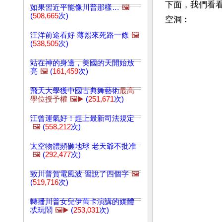
下面，我們看
如果習近平能像川普那樣…
🖼️
(
508,665
次)
汪洋前途看好 薄熙來死路一條
🖼️
(
538,505
次)
站在神的身邊，美國的天開始放
亮
🖼️
(
161,459
次)
飛天大學獲中國古典舞藝術
最高
學位授予權
🖼️▶️
(
251,671
次)
江曾運氣好！趕上最新司法規定
🖼️
(
558,212
次)
太空物體頻砸地球 老天爺不批准
🖼️
(
292,477
次)
致川普賀電風波 習說了四個字
🖼️
(
519,716
次)
轉播川普女兒伊萬卡演講的媒體
忒玩鬧
🖼️▶️
(
253,031
次)