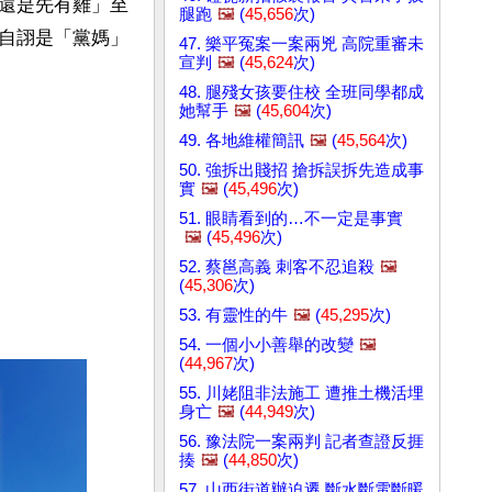
還是先有雞」至
腿跑
🖼️
(
45,656
次)
自詡是「黨媽」
47. 樂平冤案一案兩兇 高院重審未
宣判
🖼️
(
45,624
次)
48. 腿殘女孩要住校 全班同學都成
她幫手
🖼️
(
45,604
次)
49. 各地維權簡訊
🖼️
(
45,564
次)
50. 強拆出賤招 搶拆誤拆先造成事
實
🖼️
(
45,496
次)
51. 眼睛看到的…不一定是事實
🖼️
(
45,496
次)
52. 蔡邕高義 刺客不忍追殺
🖼️
(
45,306
次)
53. 有靈性的牛
🖼️
(
45,295
次)
54. 一個小小善舉的改變
🖼️
(
44,967
次)
55. 川姥阻非法施工 遭推土機活埋
身亡
🖼️
(
44,949
次)
56. 豫法院一案兩判 記者查證反捱
揍
🖼️
(
44,850
次)
57. 山西街道辦迫遷 斷水斷電斷暖