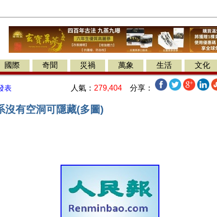
國際
奇聞
災禍
萬象
生活
文化
人氣：
279,404
分享：
發表
系沒有空洞可隱藏(多圖)