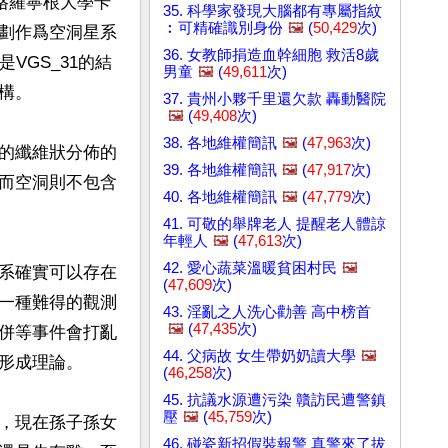
格羅寧根大學卡
35. 科學家發現大腦都有專屬指紋
︰可精確識別身份
🖼️
(
50,429
次)
劃作爲空洞星系
36. 女教師捐造血幹細胞 救活8歲
VGS_31的結
男童
🖼️
(
49,611
次)
。

37. 貴州小夥千里還欠款 轟動醫院
🖼️
(
49,408
次)
38. 各地維權簡訊
🖼️
(
47,963
次)
的纖維狀分佈的
39. 各地維權簡訊
🖼️
(
47,917
次)
而空洞則不包含
40. 各地維權簡訊
🖼️
(
47,779
次)
41. 可敬的舉牌老人 提醒老人體諒
年輕人
🖼️
(
47,613
次)
42. 愛心蔬菜溫暖貧困村民
🖼️
系確實可以存在
(
47,609
次)
一種難得的觀測
43. 淫亂之人洗心勸善 高中榜首
🖼️
(
47,435
次)
併等事件會打亂
44. 父病故 女生帶奶奶讀大學
🖼️
形成理論。

(
46,258
次)
45. 抗議水源遭污染 贛訪民遭警鎮
壓
🖼️
(
45,759
次)
，現在孫子孫女
46. 碰瓷新招假裝報警 真警來了拔