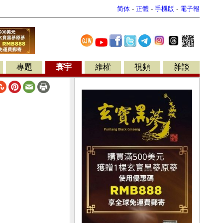
简体
-
正體
-
手機版
-
電子報
專題
寰宇
維權
視頻
雜談