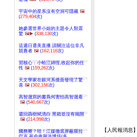
宇宙中的星系沒有空洞可隱藏
🖼️
(
279,404
次)
她參選世界小姐的主題令人類震
驚
🖼️▶️
(
338,130
次)
這週日選美直播 請關注這位非凡
競賽者
🖼️
(
162,116
次)
習核心：小蛤江綿恆,收起你的任
性
🖼️
(
159,262
次)
天文學家在銀河系後面發現了驚
喜
🖼️
(
302,156
次)
高智晟寫的書爲何害怕高智晟看
🖼️
(
540,667
次)
還回聶樹斌清白 黑箱並沒有揭開
🖼️
(
214,998
次)
【人民報消息】
國務卿？哇！江媒徹底屏蔽羅拉
巴克 死命推舉洪博培(多