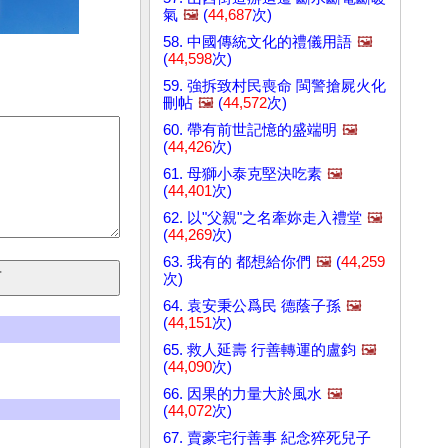
氣
🖼️
(
44,687
次)
58. 中國傳統文化的禮儀用語
🖼️
(
44,598
次)
59. 強拆致村民喪命 閩警搶屍火化
刪帖
🖼️
(
44,572
次)
60. 帶有前世記憶的盛端明
🖼️
(
44,426
次)
61. 母獅小泰克堅決吃素
🖼️
(
44,401
次)
62. 以"父親"之名牽妳走入禮堂
🖼️
(
44,269
次)
63. 我有的 都想給你們
🖼️
(
44,259
次)
64. 袁安秉公爲民 德蔭子孫
🖼️
(
44,151
次)
65. 救人延壽 行善轉運的盧鈞
🖼️
(
44,090
次)
66. 因果的力量大於風水
🖼️
(
44,072
次)
67. 賣豪宅行善事 紀念猝死兒子