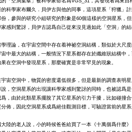
的「空洞集羣」被科學家命名爲VGS_31，其發現者爲來自
所的科學家布爾久．貝伊古與他的同事，這項星系「狩獵」計
份，參與的研究小組研究的對象是60個這樣的空洞星系，但是
學家感到驚訝，貝伊古認爲自己從來沒見過如此「空洞」的結構
宙學理論，在宇宙空間中存在着神祕空洞結構，類似於大尺度
宇宙中最大的結構，一般情況下星系都存在於纖維狀結構中，
如果在空洞中發現星系，那麼確實是非常罕見的現象。

在宇宙空洞中，物質的密度還低很多，但是最新的調查表明星
導說，空洞星系的出現讓科學家感到驚訝的同時，也被認爲是
認爲，由於此類星系擺脫了其它星系的引力干擾，比如碰撞合
質分佈，因此空洞星系成爲絕佳觀測目標，可驗證當前的星系
國大陸的老人說，小的時候爸爸給買了一本《十萬個爲什麼》