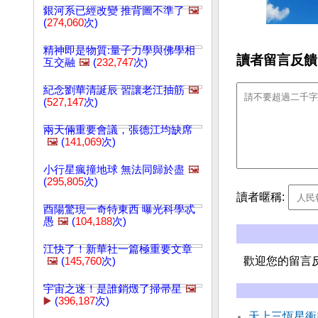
銀河系已經改變 推背圖不準了
🖼️
(
274,060
次)
精神即是物質:量子力學與佛學相
讀者留言反饋
互交融
🖼️
(
232,747
次)
紀念劉華清誕辰 習讓老江抽筋
🖼️
(
527,147
次)
兩天倆重要會議，張德江均缺席
🖼️
(
141,069
次)
小行星瘋撞地球 無法同歸於盡
🖼️
(
295,805
次)
讀者暱稱:
酉陽驚現一奇特東西 曝光科學忒
愚
🖼️
(
104,188
次)
江快了！新華社一篇極重要文章
歡迎您的留言
🖼️
(
145,760
次)
宇宙之迷！是誰銷燬了掃帚星
🖼️
▶️
(
396,187
次)
天上三恆星衝