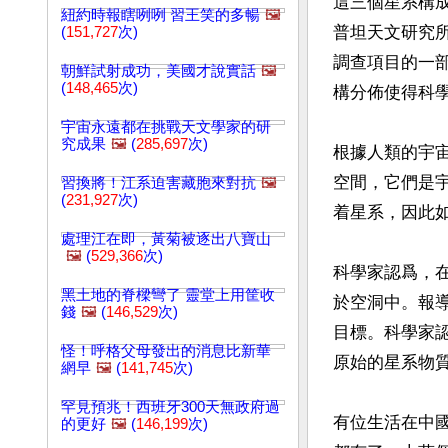
這三個星系構成
紐約時報瞎咧咧 習王笑的多暢
🖼️
普坦天文研究
(
151,727
次)
調查項目的一部
朝鮮試射成功，美國才說實話
🖼️
(
148,465
次)
構分佈使得科
宇宙永遠都在挑戰天文學家的研
究成果
🖼️
(
285,697
次)
根據人類的宇
空間，它們是
習換將！江系迫害藏胞來對抗
🖼️
(
231,927
次)
着星系，因此
處理江在即，黃菊被逐出八寶山
🖼️
(
529,366
次)
科學家認爲，
黑土地的脊樑彎了 靈堂上用筐收
於空洞中。報
錢
🖼️
(
146,529
次)
目標。科學家
怪！呼格父母發出的消息比新華
原始的星系物
網早
🖼️
(
141,745
次)
罕見預兆！西班牙300天無政府過
有位生活在中
的更好
🖼️
(
146,199
次)