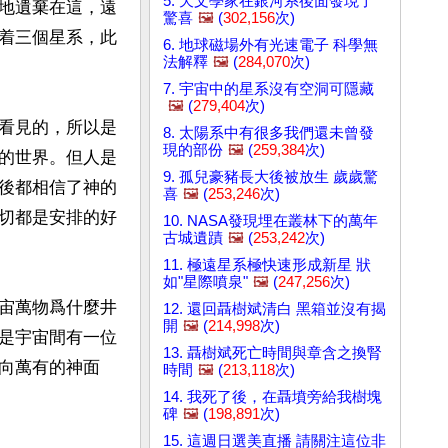
5. 天文學家在銀河系後面發現了
地遺棄在這，遠
驚喜
🖼️
(
302,156
次)
着三個星系，此
6. 地球磁場外有光速電子 科學無
法解釋
🖼️
(
284,070
次)
7. 宇宙中的星系沒有空洞可隱藏
🖼️
(
279,404
次)
看見的，所以是
8. 太陽系中有很多我們還未曾發
現的部份
🖼️
(
259,384
次)
的世界。但人是
9. 孤兒豪豬長大後被放生 歲歲驚
後都相信了神的
喜
🖼️
(
253,246
次)
切都是安排的好
10. NASA發現埋在叢林下的萬年
古城遺蹟
🖼️
(
253,242
次)
11. 極遠星系極快速形成新星 狀
如"星際噴泉"
🖼️
(
247,256
次)
宙萬物爲什麼井
12. 還回聶樹斌清白 黑箱並沒有揭
開
🖼️
(
214,998
次)
是宇宙間有一位
13. 聶樹斌死亡時間與章含之換腎
向萬有的神面
時間
🖼️
(
213,118
次)
14. 我死了後，在聶墳旁給我樹塊
碑
🖼️
(
198,891
次)
15. 這週日選美直播 請關注這位非