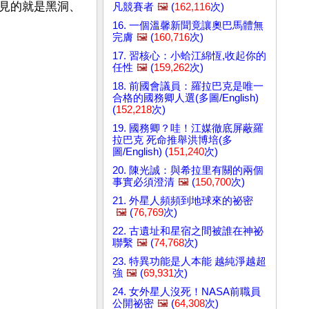
見的就是黑洞、
凡競賽者
🖼️
(
162,116
次)
16. 一個溫馨新聞竟讓奧巴馬體無
完膚
🖼️
(
160,716
次)
17. 習核心：小蛤江綿恆,收起你的
任性
🖼️
(
159,262
次)
18. 前國會議員：羅拉巴克是唯一
合格的國務卿人選(多圖/English)
(
152,218
次)
19. 國務卿？哇！江媒徹底屏蔽羅
拉巴克 死命推舉洪博培(多
圖/English) (
151,240
次)
20. 陳光誠：與希拉里有關的兩個
事實必須澄清
🖼️
(
150,700
次)
21. 外星人頻頻到地球來的祕密
🖼️
(
76,769
次)
22. 古遺址和星宿之間被誰在神祕
聯繫
🖼️
(
74,768
次)
23. 特異功能是人本能 越純淨越超
強
🖼️
(
69,931
次)
24. 女外星人沒死！NASA前職員
公開祕密
🖼️
(
64,308
次)