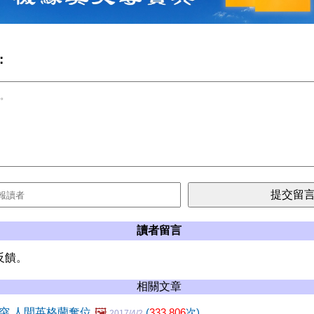
:
讀者留言
反饋。
相關文章
突 人間英格蘭奪位
🖼️
(
333,806
次)
2017/4/2