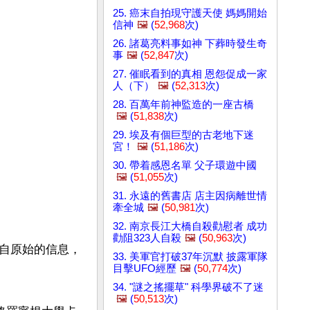
25. 癌末自拍現守護天使 媽媽開始
信神
🖼️
(
52,968
次)
26. 諸葛亮料事如神 下葬時發生奇
事
🖼️
(
52,847
次)
27. 催眠看到的真相 恩怨促成一家
人（下）
🖼️
(
52,313
次)
28. 百萬年前神監造的一座古橋
🖼️
(
51,838
次)
29. 埃及有個巨型的古老地下迷
宮！
🖼️
(
51,186
次)
30. 帶着感恩名單 父子環遊中國
🖼️
(
51,055
次)
31. 永遠的舊書店 店主因病離世情
牽全城
🖼️
(
50,981
次)
32. 南京長江大橋自殺勸慰者 成功
勸阻323人自殺
🖼️
(
50,963
次)
自原始的信息，
33. 美軍官打破37年沉默 披露軍隊
目擊UFO經歷
🖼️
(
50,774
次)
34. "謎之搖擺草" 科學界破不了迷
🖼️
(
50,513
次)