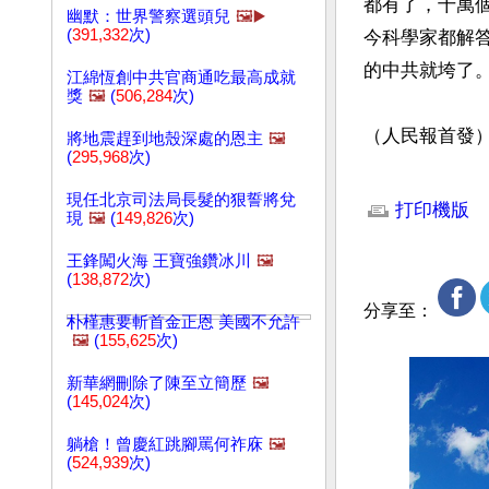
都有了，十萬
幽默：世界警察選頭兒
🖼️▶️
(
391,332
次)
今科學家都解
的中共就垮了。
江綿恆創中共官商通吃最高成就
獎
🖼️
(
506,284
次)
（人民報首發
將地震趕到地殼深處的恩主
🖼️
(
295,968
次)
文章網址: http://w
現任北京司法局長髮的狠誓將兌
打印機版
現
🖼️
(
149,826
次)
王鋒闖火海 王寶強鑽冰川
🖼️
(
138,872
次)
分享至：
朴槿惠要斬首金正恩 美國不允許
🖼️
(
155,625
次)
新華網刪除了陳至立簡歷
🖼️
(
145,024
次)
躺槍！曾慶紅跳腳罵何祚庥
🖼️
(
524,939
次)