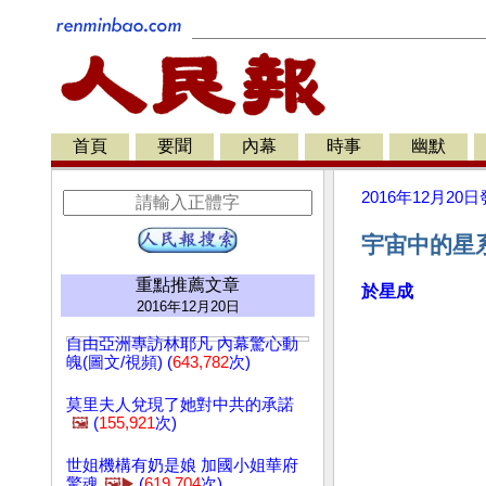
首頁
要聞
內幕
時事
幽默
2016年12月20日
宇宙中的星
重點推薦文章
於星成
2016年12月20日
自由亞洲專訪林耶凡 內幕驚心動
魄(圖文/視頻) (
643,782
次)
莫里夫人兌現了她對中共的承諾
🖼️
(
155,921
次)
世姐機構有奶是娘 加國小姐華府
驚魂
🖼️▶️
(
619,704
次)