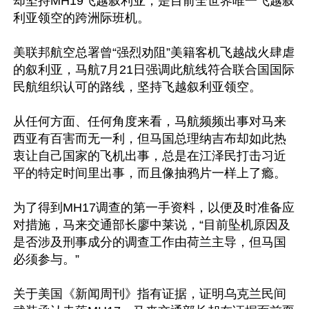
却坚持MH19飞越叙利亚，是目前全世界唯一飞越叙
利亚领空的跨洲际班机。

美联邦航空总署曾“强烈劝阻”美籍客机飞越战火肆虐
的叙利亚，马航7月21日强调此航线符合联合国国际
民航组织认可的路线，坚持飞越叙利亚领空。

从任何方面、任何角度来看，马航频频出事对马来
西亚有百害而无一利，但马国总理纳吉布却如此热
衷让自己国家的飞机出事，总是在江泽民打击习近
平的特定时间里出事，而且像抽鸦片一样上了瘾。

为了得到MH17调查的第一手资料，以便及时准备应
对措施，马来交通部长廖中莱说，“目前坠机原因及
是否涉及刑事成分的调查工作由荷兰主导，但马国
必须参与。”

关于美国《新闻周刊》指有证据，证明乌克兰民间