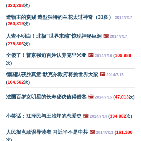
(
323,293
次)
造物主的赏赐 造型独特的兰花太过神奇（31图）
2014/7/17
(
260,819
次)
人查不明白！北极"世界末端"惊现神秘巨洞
🖼️
2014/7/17
(
275,306
次)
全傻了！普京强迫百姓认养克里米亚
🖼️
(
109,988
2014/7/16
次)
德国队获胜真意:默克尔政府将挑世界大梁
🖼️
2014/7/15
(
104,562
次)
法国百岁女明星的长寿秘诀值得借鉴
🖼️
(
47,013
次)
2014/7/15
小笑话：江泽民与王冶坪的恋爱史
🖼️
(
334,882
次)
2014/7/14
人民报岂敢误导读者 习近平不是中共
🖼️
(
161,380
2014/7/13
次)