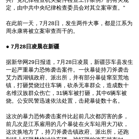
定，由中共中央纪律检查委员会对其立案审查。”

在此前一天，7月28日，发生两件大事，都是江系为
周永康将被立案审查而干的。

● 
7月28日凌晨在新疆
据新华网29日报道，7月28日凌晨，新疆莎车县发生
一起严重暴力恐怖袭击案件。一伙暴徒持刀斧袭击
艾力西湖镇政府、派出所，并有部分暴徒窜至荒地
镇，打砸焚烧过往车辆，砍杀无辜群众，造成数十
名维汉族群众伤亡，31辆车被打砸，其中6辆车被
烧。公安民警迅速依法处置，击毙暴徒数十名。

这次的暴力恐怖袭击案件比起前几次都厉害的多，
前几次是江系雇用的几个暴徒在火车站用大刀砍，
这次换地方了，持刀斧袭击镇政府、派出所，还跑