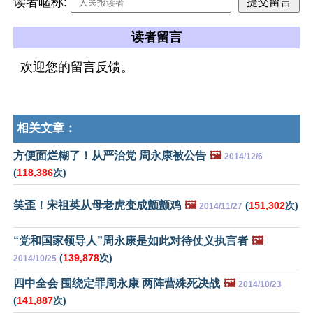
读者暱称:
读者留言
欢迎您的留言反馈。
相关文章：
方便面烂糊了！从严治党 周永康被公告
🖼️
2014/12/6
(
118,386
次)
笑歪！宋祖英从母老虎变成颤颤鸡
🖼️
(
151,302
次)
2014/11/27
“党和国家领导人”周永康是如此对待仗义执言者
🖼️
(
139,878
次)
2014/10/25
四中全会 围绕定罪周永康 两阵营殊死决战
🖼️
2014/10/23
(
141,887
次)