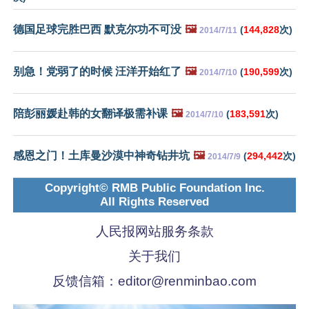
德国足球完胜巴西 默克尔功不可没
🖼️
(
144,828
次)
2014/7/11
别急！党弱了的时候 汪洋开始红了
🖼️
(
190,599
次)
2014/7/10
陪彭丽媛赴韩的女翻译极需补课
🖼️
(
183,591
次)
2014/7/10
感恩之门！土库曼沙漠中神奇钻井坑
🖼️
(
294,442
次)
2014/7/9
Copyright© RMB Public Foundation Inc.
All Rights Reserved
人民报网站服务条款
关于我们
反馈信箱：
editor@renminbao.com