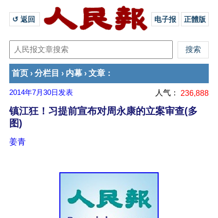
↺ 返回 
电子报
正體版
首页
分栏目
内幕
文章
›
›
›
：
2014年7月30日
发表
人气：
236,888
镇江狂！习提前宣布对周永康的立案审查(多
图)
姜青