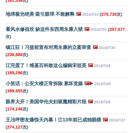
(
161,536
次)
地球极光绝美 吸引眼球 不敢解释
🖼️
(
270,730
次)
2014/7/31
看风水修祖坟 缺这件东西周永康入狱
🖼️
(
257,577
2014/7/31
次)
镇江狂！习提前宣布对周永康的立案审查
🖼️
2014/7/30
(
236,888
次)
江完蛋了！维基百科敢这么编辑宋祖英
🖼️
2014/7/29
(
189,296
次)
小笑话：公安大楼正常拆除 累坏党媒
🖼️▶️
2014/7/29
(
389,455
次)
眼界大开！美国华伦夫妇驱魔精彩片段
🖼️
2014/7/28
(
174,146
次)
王冶坪密友爆惊天内幕！江13年前已成独眼瞎
🖼️
2014/7/27
(
274,127
次)