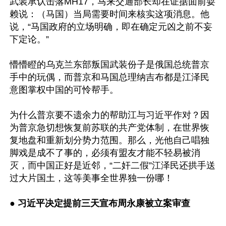
武装承认击落MH17，马来交通部长却在证据面前耍
赖说：（马国）当局需要时间来核实这项消息。他
说，“马国政府的立场明确，即在确定元凶之前不妄
下定论。”

懵懵瞪的乌克兰东部叛国武装份子是俄国总统普京
手中的玩偶，而普京和马国总理纳吉布都是江泽民
意图掌权中国的可怜帮手。

为什么普京要不遗余力的帮助江与习近平作对？因
为普京急切想恢复前苏联的共产党体制，在世界恢
复地盘和重新划分势力范围。那么，光他自己唱独
脚戏是成不了事的，必须有盟友才能不轻易被消
灭，而中国正好是近邻，“二奸二假”江泽民还拱手送
过大片国土，这等美事全世界独一份哪！

● 
习近平决定提前三天宣布周永康被立案审查 