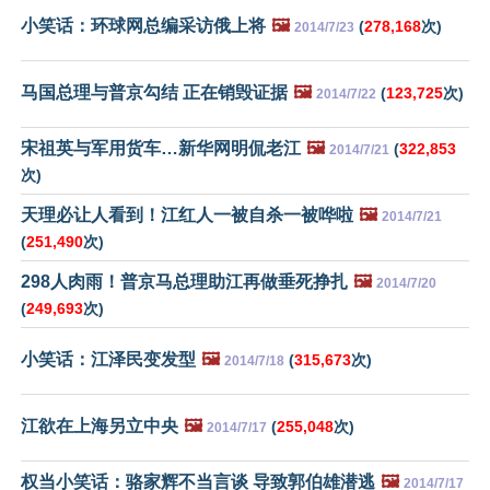
小笑话：环球网总编采访俄上将
🖼️
(
278,168
次)
2014/7/23
马国总理与普京勾结 正在销毁证据
🖼️
(
123,725
次)
2014/7/22
宋祖英与军用货车…新华网明侃老江
🖼️
(
322,853
2014/7/21
次)
天理必让人看到！江红人一被自杀一被哗啦
🖼️
2014/7/21
(
251,490
次)
298人肉雨！普京马总理助江再做垂死挣扎
🖼️
2014/7/20
(
249,693
次)
小笑话：江泽民变发型
🖼️
(
315,673
次)
2014/7/18
江欲在上海另立中央
🖼️
(
255,048
次)
2014/7/17
权当小笑话：骆家辉不当言谈 导致郭伯雄潜逃
🖼️
2014/7/17