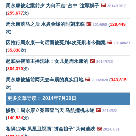
周永康被定案前夕 为何不走"占中"这颗棋子
🖼️
2014/10/17
(
259,677
次)
周永康落马之后 水煮金蟾的时刻来临
🖼️
(
129,449
2014/9/8
次)
因推行周永康一句话而被冤判4次死刑者今翻案
🖼️
2014/8/23
(
35,838
次)
起底央视前主播沈冰：女儿是周永康的
🖼️
2014/8/23
(
364,370
次)
周永康被捕前两天去车震的真实目地
🖼️
(
343,815
2014/8/20
次)
更多文章导读：
2014年7月30日
惨败！周永康立案审查当天 马航撞机未遂
🖼️
2014/8/2
(
140,534
次)
相隔12年 凤凰卫视两"拼命娘子"为何遭殃
🖼️
2014/7/31