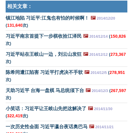
相关文章：
镇江地陷 习近平:江鬼也有怕的时候啊！
🖼️
2014/12/20
(
131,640
次)
习近平南京首提下一步棋收拾江泽民
🖼️
(
150,826
2014/12/14
次)
习近平站在王岐山一边，刘云山发狂
🖼️
(
273,367
2014/12/12
次)
陈希同遭江陷害 习近平打虎决不手软
🖼️
(
278,951
2014/12/5
次)
天助习近平 台海一盘棋 马总统须下台
🖼️
(
267,597
2014/12/3
次)
小笑话：习近平让王岐山先把这解决了
🖼️
2014/11/30
(
322,419
次)
一次历史性会面 习近平瀛台夜话奥巴马
🖼️
2014/11/21