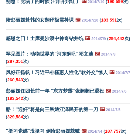
别急！党弱了的时候 汪洋开始红了
🖼️
(
190,599
次)
2014/7/10
陪彭丽媛赴韩的女翻译极需补课
🖼️
(
183,591
次)
2014/7/10
感恩之门！土库曼沙漠中神奇钻井坑
🖼️
(
294,442
次)
2014/7/9
罕见图片：动物世界的"河东狮吼"邓文迪
🖼️
2014/7/8
(
287,351
次)
风好正扬帆！习近平朴槿惠人性化"软外交"惊人
🖼️
2014/7/7
(
260,543
次)
彭丽媛任团长前一年 "东方梦露"张澜澜已退役
🖼️
2014/7/6
(
193,542
次)
酷！"通奸"将是向三呆婊江泽民开的第一刀
🖼️
2014/7/5
(
329,584
次)
"挺习党媒"没挺习 倒给彭丽媛栽赃
🖼️
(
187,757
次)
2014/7/4