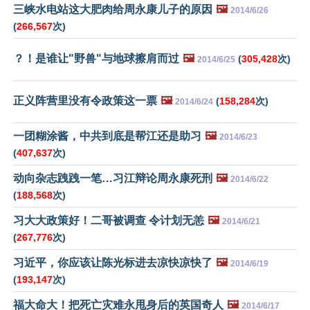
三峡水电站这大肥肉给周永康儿子的原因
🖼️
2014/6/26
(
266,567
次)
？！是谁让"野兽"与地球擦肩而过
🖼️
(
305,428
次)
2014/6/25
正义阵营里没有令政策这一票
🖼️
(
158,284
次)
2014/6/24
一团糊涂酱，中共到底是帮江还是助习
🖼️
2014/6/23
(
407,637
次)
动向杂志跩跩一笔…习江辩论周永康死刑
🖼️
2014/6/22
(
188,568
次)
习大大政策好！二哥被调查 令计划无恙
🖼️
2014/6/21
(
267,776
次)
习近平，你应该让陈光标进去凉快凉快了
🖼️
2014/6/19
(
193,147
次)
福大命大！把死亡灾难永甩身后的英国奇人
🖼️
2014/6/17