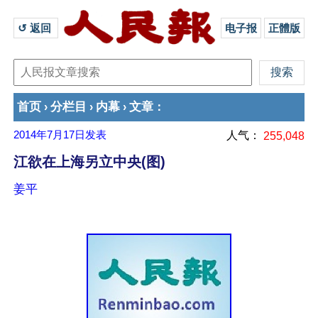
↺ 返回 
电子报
正體版
首页
分栏目
内幕
文章
›
›
›
：
2014年7月17日
发表
人气：
255,048
江欲在上海另立中央(图)
姜平