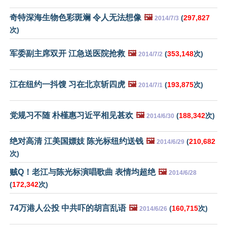
奇特深海生物色彩斑斓 令人无法想像
🖼️
(
297,827
2014/7/3
次)
军委副主席双开 江急送医院抢救
🖼️
(
353,148
次)
2014/7/2
江在纽约一抖馊 习在北京斩四虎
🖼️
(
193,875
次)
2014/7/1
党规习不随 朴槿惠习近平相见甚欢
🖼️
(
188,342
次)
2014/6/30
绝对高清 江美国嫖妓 陈光标纽约送钱
🖼️
(
210,682
2014/6/29
次)
贼Q！老江与陈光标演唱歌曲 表情均超绝
🖼️
2014/6/28
(
172,342
次)
74万港人公投 中共吓的胡言乱语
🖼️
(
160,715
次)
2014/6/26