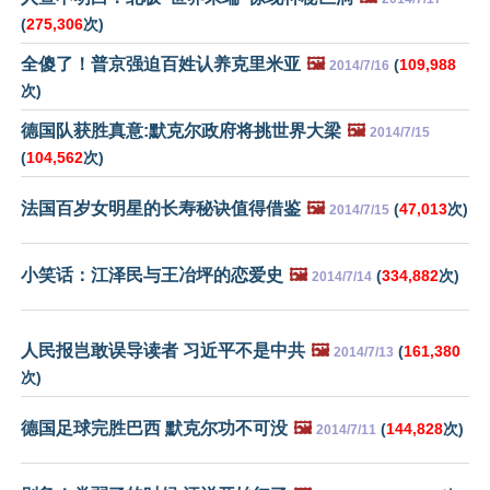
(
275,306
次)
全傻了！普京强迫百姓认养克里米亚
🖼️
(
109,988
2014/7/16
次)
德国队获胜真意:默克尔政府将挑世界大梁
🖼️
2014/7/15
(
104,562
次)
法国百岁女明星的长寿秘诀值得借鉴
🖼️
(
47,013
次)
2014/7/15
小笑话：江泽民与王冶坪的恋爱史
🖼️
(
334,882
次)
2014/7/14
人民报岂敢误导读者 习近平不是中共
🖼️
(
161,380
2014/7/13
次)
德国足球完胜巴西 默克尔功不可没
🖼️
(
144,828
次)
2014/7/11