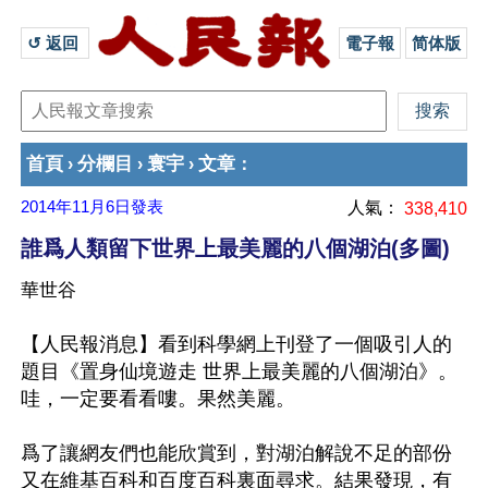
↺ 返回 
電子報
简体版
首頁
分欄目
寰宇
文章
›
›
›
：
2014年11月6日
發表
人氣：
338,410
誰爲人類留下世界上最美麗的八個湖泊(多圖)
華世谷
【人民報消息】看到科學網上刊登了一個吸引人的
題目《置身仙境遊走 世界上最美麗的八個湖泊》。
哇，一定要看看嘍。果然美麗。

爲了讓網友們也能欣賞到，對湖泊解說不足的部份
又在維基百科和百度百科裏面尋求。結果發現，有