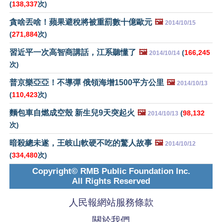
(
138,337
次)
貪啥丟啥！蘋果避稅將被重罰數十億歐元
🖼️
2014/10/15
(
271,884
次)
習近平一次高智商講話，江系聽懂了
🖼️
(
166,245
2014/10/14
次)
普京樂亞亞！不導彈 俄領海增1500平方公里
🖼️
2014/10/13
(
110,423
次)
麵包車自燃成空殼 新生兒9天突起火
🖼️
(
98,132
2014/10/13
次)
暗殺總未遂，王岐山軟硬不吃的驚人故事
🖼️
2014/10/12
(
334,480
次)
Copyright© RMB Public Foundation Inc.
All Rights Reserved
人民報網站服務條款
關於我們