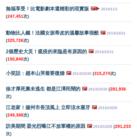
無福享受！比電影劇本還精彩的現實版
🖼️▶️
2014/11/1
(
247,451
次)
動物比人鐵！法國女孩蒂皮的溫馨故事很酷
🖼️
2014/10/31
(
325,726
次)
2個歷史大災！瘟疫的來臨是有原因的
🖼️
2014/10/31
(
150,840
次)
小笑話：趙本山哭着要復婚
🖼️
(
315,274
次)
2014/10/30
徐才厚死裏未逃生 都是江澤民鬧的
🖼️
(
281,936
2014/10/30
次)
江老家！揚州市長頂風上 立即涼水塞牙
🖼️
2014/10/29
(
249,388
次)
訪美期間 梁光烈曝江不放軍權的原因
🖼️
(
291,233
2014/10/28
次)