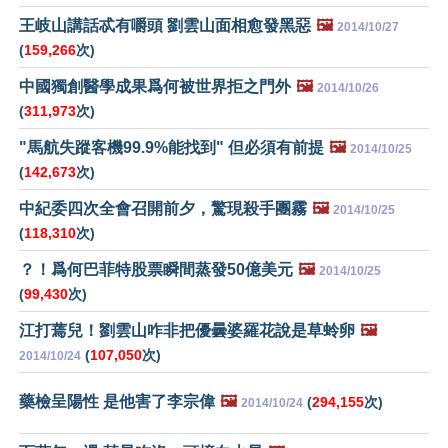
王岐山講話忒有嚼頭 劉雲山面相愈發黑惡
🖼️
2014/10/27
(
159,266
次)
中國獨創醫學成果爲何被世界拒之門外
🖼️
2014/10/26
(
311,973
次)
"馬航失蹤客機99.9%能找到" 但必須有前提
🖼️
2014/10/25
(
142,673
次)
中紀委四次全會召開前夕，驚現殺手團霧
🖼️
2014/10/25
(
118,310
次)
？！爲何巴菲特股票瞬間蒸發50億美元
🖼️
2014/10/25
(
99,430
次)
江打蔫兒！劉雲山咋非把優曇婆羅花說是草蛉卵
🖼️
(
107,050
次)
2014/10/24
藥檢呈陽性 是他害了李宗偉
🖼️
(
294,155
次)
2014/10/24