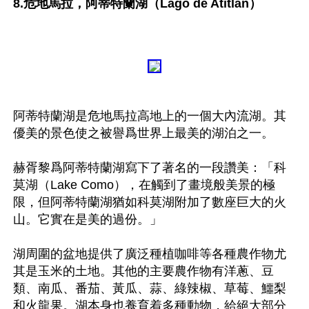
8.危地馬拉，阿蒂特蘭湖（Lago de Atitlán）
阿蒂特蘭湖是危地馬拉高地上的一個大內流湖。其
優美的景色使之被譽爲世界上最美的湖泊之一。

赫胥黎爲阿蒂特蘭湖寫下了著名的一段讚美：「科
莫湖（Lake Como），在觸到了畫境般美景的極
限，但阿蒂特蘭湖猶如科莫湖附加了數座巨大的火
山。它實在是美的過份。」

湖周圍的盆地提供了廣泛種植咖啡等各種農作物尤
其是玉米的土地。其他的主要農作物有洋蔥、豆
類、南瓜、番茄、黃瓜、蒜、綠辣椒、草莓、鱷梨
和火龍果。湖本身也養育着多種動物，給絕大部分