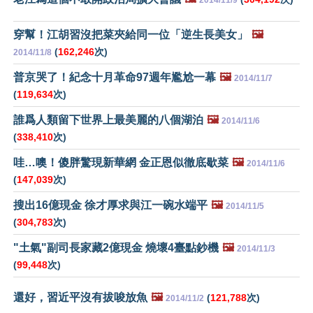
穿幫！江胡習沒把菜夾給同一位「逆生長美女」
🖼️
(
162,246
次)
2014/11/8
普京哭了！紀念十月革命97週年尷尬一幕
🖼️
2014/11/7
(
119,634
次)
誰爲人類留下世界上最美麗的八個湖泊
🖼️
2014/11/6
(
338,410
次)
哇…噢！傻胖驚現新華網 金正恩似徹底歇菜
🖼️
2014/11/6
(
147,039
次)
搜出16億現金 徐才厚求與江一碗水端平
🖼️
2014/11/5
(
304,783
次)
"土氣"副司長家藏2億現金 燒壞4臺點鈔機
🖼️
2014/11/3
(
99,448
次)
還好，習近平沒有拔唆放魚
🖼️
(
121,788
次)
2014/11/2