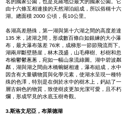
名的國家公園，也是克羅地亞最大的國家公園。它
由十六條互相連接的天然湖泊組成，所以俗稱十六
湖。總面積 2000 公頃，長10公里。

各湖高差懸殊，第一湖與第十六湖之間的高度差達 
135 米，諸湖之間，形成數百條白如銀練的大小瀑
布，最大瀑布落差 76米，成梯形一節節飛流而下。
湖兩岸斷壁懸崖，林木茂盛，山毛櫸樹、杉樹和忽
布榆鬱鬱蔥蔥，宛如一幅山泉流綠圖。湖中碧波粼
粼，湖與湖之間由木橋蜿蜒相連，瀑布組成，水中
因含有大量礦物質與化學元素，使湖水呈現一種特
殊的色澤，特別是在倒於水中的樹木上，鈣結了一
層古銅色的物質，致使樹皮更加光潔可愛，且不朽
爛，形成罕見的水底玉樹奇觀。

3.斯洛文尼亞，布萊德湖 