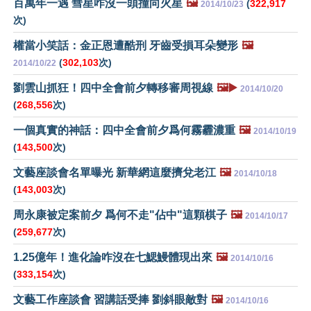
百萬年一遇 彗星咋沒一頭撞向火星
🖼️
(
322,917
2014/10/23
次)
權當小笑話：金正恩遭酷刑 牙齒受損耳朵變形
🖼️
(
302,103
次)
2014/10/22
劉雲山抓狂！四中全會前夕轉移審周視線
🖼️▶️
2014/10/20
(
268,556
次)
一個真實的神話：四中全會前夕爲何霧霾濃重
🖼️
2014/10/19
(
143,500
次)
文藝座談會名單曝光 新華網這麼擠兌老江
🖼️
2014/10/18
(
143,003
次)
周永康被定案前夕 爲何不走"佔中"這顆棋子
🖼️
2014/10/17
(
259,677
次)
1.25億年！進化論咋沒在七鰓鰻體現出來
🖼️
2014/10/16
(
333,154
次)
文藝工作座談會 習講話受捧 劉斜眼敵對
🖼️
2014/10/16