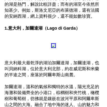
的湖是熱門，解說比較詳盡；而有的湖至今依然所
知甚少。例如，斯洛文尼亞的布萊德湖，還有法國
的安納西湖，網上資料很少，還不能如數珍寶。

1.意大利，加爾達湖（Lago di Garda）
意大利最大最乾淨的湖泊加爾達湖，加爾達湖，也
叫貝納科湖，位於意大利北部，約在威尼斯和米蘭
的半途之間，座落於阿爾卑斯山南麓。

加爾達湖，溫和的氣候和獨特的水溫，陽光充足的
海灘和裝備齊全的小港口，棕櫚樹和夾竹桃，橄欖
樹和葡萄樹，彷彿就是鑲嵌在波河平原和阿爾卑斯
山之間的大海。融合了地中海的迷人、山的魅力和