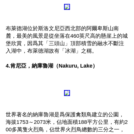
布萊德湖位於斯洛文尼亞西北部的阿爾卑斯山南
麓，最美的風景是從坐落在460英尺高的懸崖上的城
堡欣賞，因爲其「三頭山」頂部積雪的融水不斷注
入湖中，布萊德湖故有「冰湖」之稱。

4.肯尼亞，納庫魯湖（Nakuru, Lake）
世界著名的納庫魯湖是爲保護禽類鳥建立的公園， 
海拔1753～2073米，佔地面積188平方公里，有約2
00多萬隻火烈鳥，佔世界火烈鳥總數的三分之一，