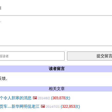
:
读者留言
反馈。
相关文章
个令人胆寒的消息
🖼️
(
369,878
次)
2014/8/2
货车…新华网明侃老江
🖼️
(
322,853
次)
2014/7/21