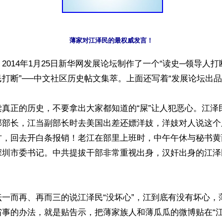
薄家对江泽民的最权威发言！ 
2014年1月25日新华网发展论坛制作了一个“读史─领导人打
打断”──中文社区历史帖文集萃。上面还写着“发展论坛出品”
读真正的历史，不要拿出大家都知道的“屎”让人犯恶心。江泽
部部长，江当副部长时去美国出差还嫖洋妓，洋妓对人说这个
方，回去开白条报销！老江在部里上班时，中午午休与秘书黄
深圳市委书记。中共提拔干部非常重视出身，汉奸出身的江泽
坛一而再、再而三的说江泽民“没坏心”，江到底有没有坏心，
省事的办法，就是贴告示，把薄家族人和薄瓜瓜的微博贴在“江