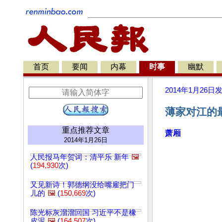
首页
要闻
内幕
时事
幽默
2014年1月26日
薄家对江的
重点推荐文章
萧厢
2014年1月26日
人民报马年贺词：清平乐 新年
🖼️
(
194,930
次)
又见新诗！郭德纲没给嘴雇把门
儿的
🖼️
(
150,669
次)
陈光标灰溜溜回国 习近平不是橡
皮泥
🖼️
(
164,507
次)