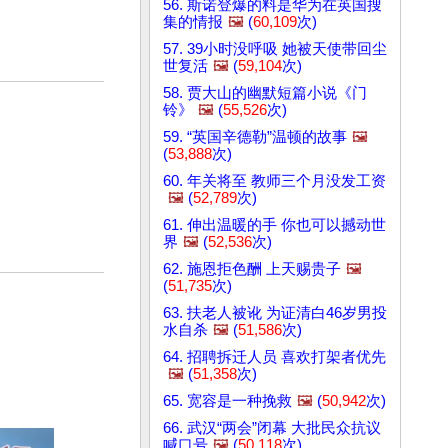
56. 斯诺登爆的料是华为在英国搜
集的情报
🖼️
(
60,109
次)
57. 39小时没呼吸 她被天使带回尘
世复活
🖼️
(
59,104
次)
58. 贾大山的幽默短篇小说《门
铃》
🖼️
(
55,526
次)
59. “英国辛德勒”温顿的故事
🖼️
(
53,888
次)
60. 年关将至 教师三个月没发工资
🖼️
(
52,789
次)
61. 伸出温暖的手 你也可以撼动世
界
🖼️
(
52,536
次)
62. 施恩拒色酬 上天赐贵子
🖼️
(
51,735
次)
63. 扶老人被讹 为证清白46岁男投
水自杀
🖼️
(
51,586
次)
64. 招聘拆迁人员 喜欢打架者优先
🖼️
(
51,358
次)
65. 宽容是一种挽救
🖼️
(
50,942
次)
66. 武汉“两会”闭幕 大批民众抗议
喊口号
🖼️
(
50,118
次)