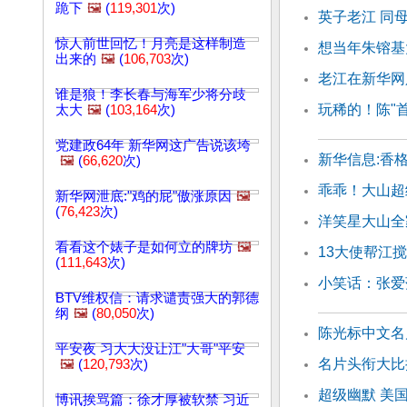
跪下
🖼️
(
119,301
次)
英子老江 同
惊人前世回忆！月亮是这样制造
想当年朱镕基
出来的
🖼️
(
106,703
次)
老江在新华网
谁是狼！李长春与海军少将分歧
玩稀的！陈"
太大
🖼️
(
103,164
次)
党建政64年 新华网这广告说该垮
新华信息:香
🖼️
(
66,620
次)
乖乖！大山超
新华网泄底:"鸡的屁"傲涨原因
🖼️
(
76,423
次)
洋笑星大山全
看看这个婊子是如何立的牌坊
🖼️
13大使帮江
(
111,643
次)
小笑话：张爱
BTV维权信：请求谴责强大的郭德
纲
🖼️
(
80,050
次)
陈光标中文名
平安夜 习大大没让江"大哥"平安
名片头衔大比
🖼️
(
120,793
次)
超级幽默 美
博讯挨骂篇：徐才厚被软禁 习近