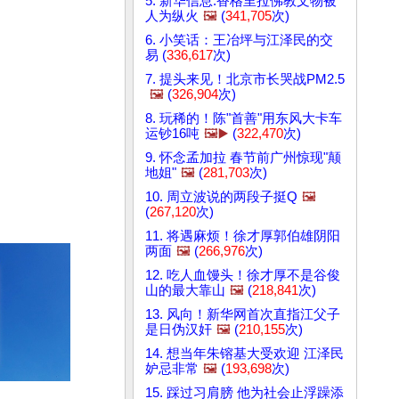
5. 新华信息:香格里拉佛教文物被
人为纵火
🖼️
(
341,705
次)
6. 小笑话：王冶坪与江泽民的交
易 (
336,617
次)
7. 提头来见！北京市长哭战PM2.5
🖼️
(
326,904
次)
8. 玩稀的！陈"首善"用东风大卡车
运钞16吨
🖼️▶️
(
322,470
次)
9. 怀念孟加拉 春节前广州惊现"颠
地姐"
🖼️
(
281,703
次)
10. 周立波说的两段子挺Q
🖼️
(
267,120
次)
11. 将遇麻烦！徐才厚郭伯雄阴阳
两面
🖼️
(
266,976
次)
12. 吃人血馒头！徐才厚不是谷俊
山的最大靠山
🖼️
(
218,841
次)
13. 风向！新华网首次直指江父子
是日伪汉奸
🖼️
(
210,155
次)
14. 想当年朱镕基大受欢迎 江泽民
妒忌非常
🖼️
(
193,698
次)
15. 踩过习肩膀 他为社会止浮躁添