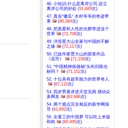
46. 小知识:什么是离岸公司,设立
离岸公司的好处 (
91,689
次)
47. 真实“傻瓜” 木村爷爷的奇迹苹
果
🖼️
(
80,384
次)
48. 把真爱和人性的光辉带进这个
世界
🖼️
(
72,708
次)
49. 洋笑星大山全家与中国的不解
之缘
🖼️
(
72,117
次)
50. 已故作家贾大山的获奖作品
《花市》
🖼️
(
71,158
次)
51. “中国精神病领袖”头衔归陈光
标吗？
🖼️
(
71,152
次)
52. 十位具有超常能力的世界奇人
🖼️
(
67,115
次)
53. 四岁男童讲述天堂见闻 感动众
多网友
🖼️
(
62,686
次)
54. 两个观点完全相反的新华网报
导 (
61,892
次)
55. 女童工的中国梦 可以吃上米饭
和肉
🖼️
(
60,495
次)