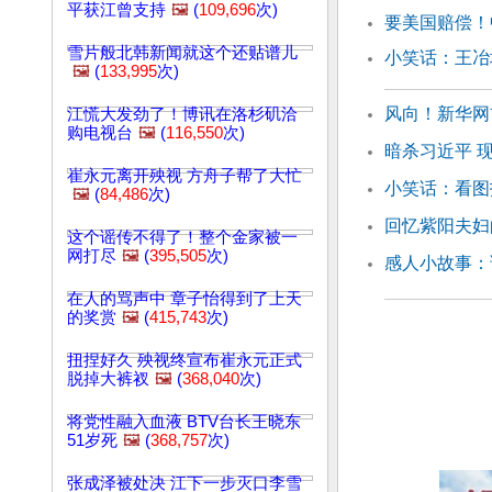
平获江曾支持
🖼️
(
109,696
次)
要美国赔偿！
雪片般北韩新闻就这个还贴谱儿
小笑话：王冶
🖼️
(
133,995
次)
风向！新华网
江慌大发劲了！博讯在洛杉矶洽
购电视台
🖼️
(
116,550
次)
暗杀习近平 
崔永元离开殃视 方舟子帮了大忙
小笑话：看图
🖼️
(
84,486
次)
回忆紫阳夫妇
这个谣传不得了！整个金家被一
网打尽
🖼️
(
395,505
次)
感人小故事：
在人的骂声中 章子怡得到了上天
的奖赏
🖼️
(
415,743
次)
扭捏好久 殃视终宣布崔永元正式
脱掉大裤衩
🖼️
(
368,040
次)
将党性融入血液 BTV台长王晓东
51岁死
🖼️
(
368,757
次)
张成泽被处决 江下一步灭口李雪