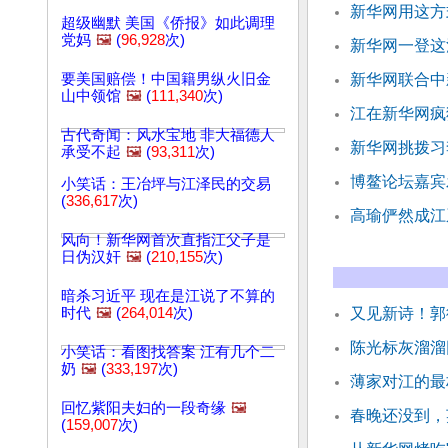
新华网用这方
超级幽默 美国《侨报》如此调理
党妈
🖼️
(
96,928
次)
新华网一登这
要美国赔偿！中国籍男纵火旧金
新华网联合中
山中领馆
🖼️
(
111,340
次)
江在新华网疯
古代奇闻：风水宝地 非大福德人
新华网挑拨习
承受不起
🖼️
(
93,311
次)
博鳌论坛嘉宾
小笑话：王冶坪与江泽民的交易
(
336,617
次)
高瑜俨然成江
风向！新华网首次直指江父子是
日伪汉奸
🖼️
(
210,155
次)
暗杀习近平 现在是江说了不算的
时代
🖼️
(
264,014
次)
又见新诗！郭
陈光标灰溜溜
小笑话：看图找答案 江有几个二
奶
🖼️
(
333,197
次)
薄家对江的最
回忆紫阳夫妇的一段奇缘
🖼️
春晚还没到，
(
159,007
次)