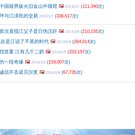
中国籍男纵火旧金山中领馆
🖼️
(
111,340
次)
2014/1/7
坪与江泽民的交易
(
336,617
次)
2014/1/7
首次直指江父子是日伪汉奸
🖼️
(
210,155
次)
2014/1/6
现在是江说了不算的时代
🖼️
(
264,014
次)
2014/1/6
找答案 江有几个二奶
🖼️
(
333,197
次)
2014/1/5
的一段奇缘
🖼️
(
159,007
次)
2014/1/5
诚信不丢诺贝尔奖
🖼️
(
67,735
次)
2014/1/4