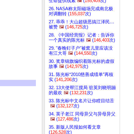
生命提供线索
🖼️
(
155,409
次)
26. NASA称太阳磁场完成南北极
对调翻转 (
155,037
次)
27. 乖乖！大山超级恶搞江泽民…
被赞
🖼️
(
146,725
次)
28. 《中国经营报》记者：告诉你
一个真实的陈光标
🖼️
(
146,403
次)
29. "春晚钉子户"被窝儿里应该没
有江大哥
🖼️
(
144,550
次)
30. 奖章锦旗编织着陈光标的虚假
故事
🖼️
(
142,975
次)
31. 陈光标“2010慈善成绩单”再核
实 (
141,206
次)
32. 13大使帮江搅局 驻英刘晓明蹦
的最欢
🖼️
(
132,231
次)
33. 陈光标中文名片让你瞠目结舌
🖼️
(
132,127
次)
34. 英子老江 同母异父与异母异父
🖼️
(
127,486
次)
35. 新版人民报如何看文章
(
126,528
次)