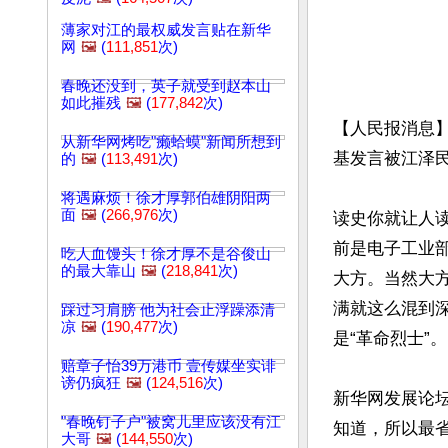
薄家对江的最权威发言贴在新华
网
🖼️
(
111,851
次)
春晚还没到，英子就受到赵本山
如此摧残
🖼️
(
177,842
次)
【人民报消息】
从新华网烤吃"癞蛤蟆"新闻所想到
基发言被江泽民
的
🖼️
(
113,491
次)
将遇麻烦！徐才厚郭伯雄阴阳两
面
🖼️
(
266,976
次)
读史你就让人
前是电子工业
吃人血馒头！徐才厚不是谷俊山
的最大靠山
🖼️
(
218,841
次)
大方。当然大
满就这么混到
踩过习肩膀 他为社会止浮躁添清
凉
🖼️
(
190,477
次)
是“革命烈士”。

赔章子怡39万港币 壹传媒坐实诽
谤仍疯狂
🖼️
(
124,516
次)
新华网发展论
"春晚钉子户"被窝儿里应该没有江
知道，所以最
大哥
🖼️
(
144,550
次)