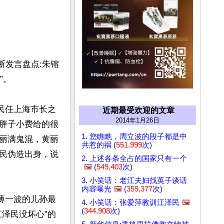
断发言盘点:朱镕
。

民任上海市长之
近期最受欢迎的文章
2014年1月26日
胖子小费给的很
1. 您瞧瞧，周立波的段子都是中
丽满鬼混，黄丽
共惹的祸 (
551,999
次)
民伪造出身，说
2. 上述各条全占的国家只有一个
🖼️
(
549,403
次)
3. 小笑话：老江夫妇找英子谈话
内容曝光
🖼️
(
359,377
次)
薄一波的儿孙最
4. 小笑话：张爱萍教训江泽民
🖼️
(
344,908
次)
泽民没坏心”的