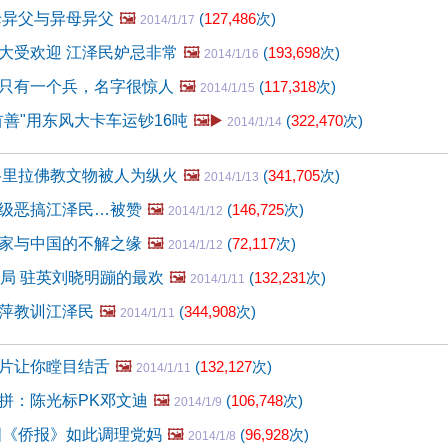
母异父与异母异父
🖼️
(
127,486
次)
2014/1/17
大受欢迎 江泽民妒忌非常
🖼️
(
193,698
次)
2014/1/16
只有一个兵，名字很惊人
🖼️
(
117,318
次)
2014/1/15
首善"用东风大卡车运钞16吨
🖼️▶️
(
322,470
次)
2014/1/14
格里拉佛教文物被人为纵火
🖼️
(
341,705
次)
2014/1/13
级恶搞江泽民…被赞
🖼️
(
146,725
次)
2014/1/12
家与中国的不解之缘
🖼️
(
72,117
次)
2014/1/12
搅局 驻英刘晓明蹦的最欢
🖼️
(
132,231
次)
2014/1/11
萍教训江泽民
🖼️
(
344,908
次)
2014/1/11
片让你瞠目结舌
🖼️
(
132,127
次)
2014/1/11
拼：陈光标PK邓文迪
🖼️
(
106,748
次)
2014/1/9
国《侨报》如此调理党妈
🖼️
(
96,928
次)
2014/1/8