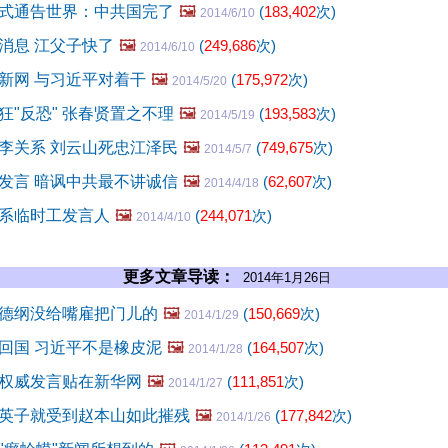
式通告世界：中共国完了
🖼️
(
183,402
次)
2014/6/10
消息 江父子快了
🖼️
(
249,686
次)
2014/6/10
新网 与习近平对着干
🖼️
(
175,972
次)
2014/5/20
狂"反恐" 张春贤置之不理
🖼️
(
193,583
次)
2014/5/19
李关系 刘云山死忠江泽民
🖼️
(
749,675
次)
2014/5/7
发言 暗讽中共最不讲诚信
🖼️
(
62,607
次)
2014/4/18
系临时工发言人
🖼️
(
244,071
次)
2014/4/10
更多文章导读：
2014年1月26日
德纲没给嘴雇把门儿的
🖼️
(
150,669
次)
2014/1/29
回国 习近平不是橡皮泥
🖼️
(
164,507
次)
2014/1/28
权威发言贴在新华网
🖼️
(
111,851
次)
2014/1/27
英子就受到赵本山如此摧残
🖼️
(
177,842
次)
2014/1/26