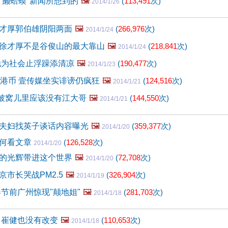
"癞蛤蟆"新闻所想到的
🖼️
(
113,491
次)
2014/1/26
才厚郭伯雄阴阳两面
🖼️
(
266,976
次)
2014/1/24
徐才厚不是谷俊山的最大靠山
🖼️
(
218,841
次)
2014/1/24
他为社会止浮躁添清凉
🖼️
(
190,477
次)
2014/1/23
万港币 壹传媒坐实诽谤仍疯狂
🖼️
(
124,516
次)
2014/1/21
"被窝儿里应该没有江大哥
🖼️
(
144,550
次)
2014/1/21
夫妇找英子谈话内容曝光
🖼️
(
359,377
次)
2014/1/20
如何看文章
(
126,528
次)
2014/1/20
的光辉带进这个世界
🖼️
(
72,708
次)
2014/1/20
市长哭战PM2.5
🖼️
(
326,904
次)
2014/1/19
春节前广州惊现"颠地姐"
🖼️
(
281,703
次)
2014/1/18
 崔健也没有改变
🖼️
(
110,653
次)
2014/1/18