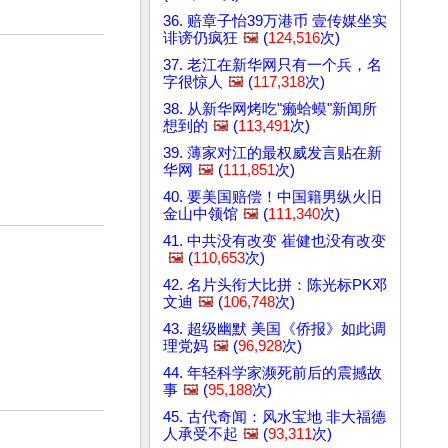
36. 赔章子怡39万港币 壹传媒坐实
诽谤仍疯狂
🖼️
(
124,516
次)
37. 老江在新华网只有一个兵，名
字很惊人
🖼️
(
117,318
次)
38. 从新华网烤吃"癞蛤蟆"新闻所
想到的
🖼️
(
113,491
次)
39. 薄家对江的最权威发言贴在新
华网
🖼️
(
111,851
次)
40. 要美国赔偿！中国籍男纵火旧
金山中领馆
🖼️
(
111,340
次)
41. 中共没有改变 崔健也没有改变
🖼️
(
110,653
次)
42. 名片头衔大比拼：陈光标PK邓
文迪
🖼️
(
106,748
次)
43. 超级幽默 美国《侨报》如此调
理党妈
🖼️
(
96,928
次)
44. 年轻科学家濒死前后的震撼故
事
🖼️
(
95,188
次)
45. 古代奇闻：风水宝地 非大福德
人承受不起
🖼️
(
93,311
次)