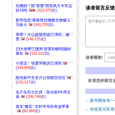
玩稀的！陈"首善"用东风大卡车运
读者留言反馈
钞16吨
🖼️▶️
(
322,470
次)
新华信息:香格里拉佛教文物被人
为纵火
🖼️
(
341,705
次)
乖乖！大山超级恶搞江泽民…被
赞
🖼️
(
146,725
次)
13大使帮江搅局 驻英刘晓明蹦的
最欢
🖼️
(
132,231
次)
读者暱称:
小笑话：张爱萍教训江泽民
🖼️
(
344,908
次)
陈光标中文名片让你瞠目结舌
🖼️
欢迎您的留言
(
132,127
次)
名片头衔大比拼：陈光标PK邓文
迪
🖼️
(
106,748
次)
新华网发布一
真实“傻瓜” 木村爷爷的奇迹苹果
宋祖英与军用
🖼️
(
80,384
次)