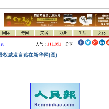
国际
奇闻
灾祸
万象
生活
文化
人气：
111,851
分享：
发表
最权威发言贴在新华网(图)