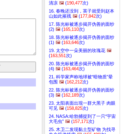
清凉
🖼️
(
190,477
次)
16. 春晚还没到，英子就受到赵本
山如此摧残
🖼️
(
177,842
次)
17. 陈光标被逐步揭开伪善的面纱
(2)
🖼️
(
165,110
次)
18. 陈光标被逐步揭开伪善的面纱
(1)
🖼️
(
163,646
次)
19. 太空中一朵美丽的玫瑰花
🖼️
(
163,551
次)
20. 陈光标被逐步揭开伪善的面纱
(4)
🖼️
(
163,464
次)
21. 科学家声称地球被“暗物质”晕
包围
🖼️
(
162,212
次)
22. 陈光标被逐步揭开伪善的面纱
(3)
🖼️
(
162,189
次)
23. 太阳表面出现一群大黑子 肉眼
可见
🖼️
(
158,825
次)
24. NASA:哈勃捕捉到了一只“宇宙
大毛虫”
🖼️
(
157,171
次)
25. 木卫二发现黏土型矿物 为找寻