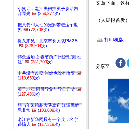
文章下面，这样
小笑话：老江夫妇找英子谈话内
容曝光
🖼️
(
359,377
次)
（人民报首发
把真爱和人性的光辉带进这个世
界
🖼️
(
72,708
次)
文章网址: http://w
打印机版
提头来见！北京市长哭战PM2.5
🖼️
(
326,904
次)
怀念孟加拉 春节前广州惊现"颠地
姐"
🖼️
(
281,703
次)
分享至：
中共没有改变 崔健也没有改变
🖼️
(
110,653
次)
英子老江 同母异父与异母异父
🖼️
(
127,486
次)
想当年朱镕基大受欢迎 江泽民妒
忌非常
🖼️
(
193,698
次)
老江在新华网只有一个兵，名字
很惊人
🖼️
(
117,318
次)