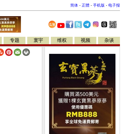
简体
-
正體
-
手机版
-
电子报
专题
寰宇
维权
视频
杂谈