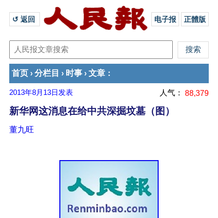
↺ 返回 
电子报
正體版
首页
分栏目
时事
文章
›
›
›
：
2013年8月13日
发表
人气：
88,379
新华网这消息在给中共深掘坟墓（图）
董九旺