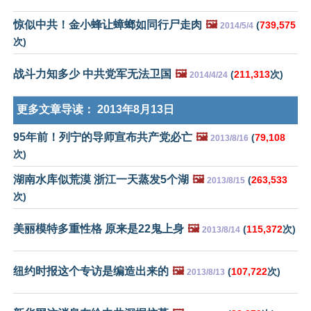
惊似中共！金小蜂让蟑螂如同行尸走肉
🖼️
(
739,575
2014/5/4
次)
战斗力知多少 中共党军无法卫国
🖼️
(
211,313
次)
2014/4/24
更多文章导读：
2013年8月13日
95年前！列宁的导师宣布共产党必亡
🖼️
(
79,108
2013/8/16
次)
湖南水库似荒漠 浙江一天蒸发5个湖
🖼️
(
263,533
2013/8/15
次)
美丽模特多重性格 原来是22鬼上身
🖼️
(
115,372
次)
2013/8/14
纽约时报这个专访是编造出来的
🖼️
(
107,722
次)
2013/8/13