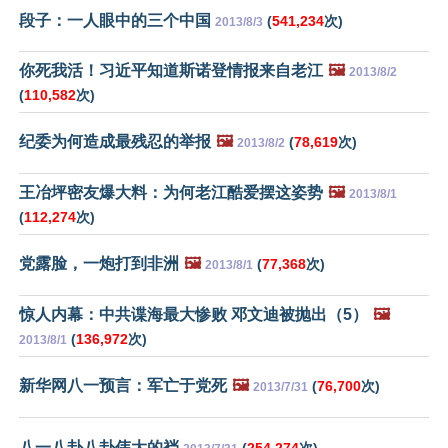
段子：一人眼中的三个中国
(
541,234
次)
2013/8/3
你死我活！习近平知道斯诺登情报来自老江
🖼️
2013/8/2
(
110,582
次)
纪委为何造成最残忍的举报
🖼️
(
78,619
次)
2013/8/2
王冶坪密友爆大料：为何老江酷爱摆这姿势
🖼️
2013/8/1
(
112,274
次)
党露脸，一炮打到非洲
🖼️
(
77,368
次)
2013/8/1
惊人内幕：中共谍海最大惨败 邓文迪被抛出（5）
🖼️
(
136,972
次)
2013/8/1
新华网八一预言：军亡于党死
🖼️
(
76,700
次)
2013/7/31
八一八卦八卦伟大的裆
(
254,274
次)