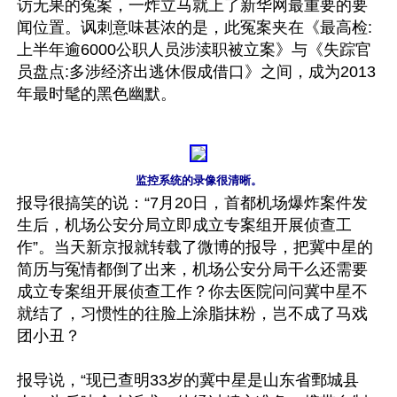
访无果的冤案，一炸立马就上了新华网最重要的要
闻位置。讽刺意味甚浓的是，此冤案夹在《最高检:
上半年逾6000公职人员涉渎职被立案》与《失踪官
员盘点:多涉经济出逃休假成借口》之间，成为2013
年最时髦的黑色幽默。

监控系统的录像很清晰。
报导很搞笑的说：“7月20日，首都机场爆炸案件发
生后，机场公安分局立即成立专案组开展侦查工
作”。当天新京报就转载了微博的报导，把冀中星的
简历与冤情都倒了出来，机场公安分局干么还需要
成立专案组开展侦查工作？你去医院问问冀中星不
就结了，习惯性的往脸上涂脂抹粉，岂不成了马戏
团小丑？

报导说，“现已查明33岁的冀中星是山东省鄄城县