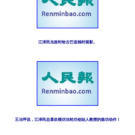
江泽民当政时给古巴送钱时留影。
王冶坪说，江泽民总喜欢模仿法轮功创始人教授的炼功动作！