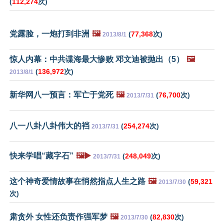
(
112,274
次)
党露脸，一炮打到非洲
🖼️
(
77,368
次)
2013/8/1
惊人内幕：中共谍海最大惨败 邓文迪被抛出（5）
🖼️
(
136,972
次)
2013/8/1
新华网八一预言：军亡于党死
🖼️
(
76,700
次)
2013/7/31
八一八卦八卦伟大的裆
(
254,274
次)
2013/7/31
快来学唱“藏字石”
🖼️▶️
(
248,049
次)
2013/7/31
这个神奇爱情故事在悄然指点人生之路
🖼️
(
59,321
2013/7/30
次)
肃贪外 女性还负责作强军梦
🖼️
(
82,830
次)
2013/7/30