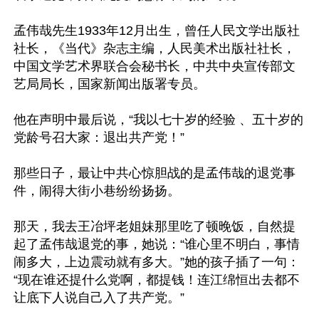
孟伟哉先生1933年12月出生，曾任人民文学出版社
社长，《当代》杂志主编，人民美术出版社社长，
中国文学艺术界联合会秘书长，中共中央宣传部文
艺局局长，国家新闻出版署专员。

他在声明中最后说，“我以七十岁的经验 、五十岁的
党龄号召大家：退出共产党！”

那些日子，最让中共心惊胆战的是孟伟哉的退党事
件，闹得大街小巷纷纷扬扬。

那天，我去王冶坪老姐妹那里吃了顿晚饭，自然提
起了孟伟哉退党的事，她说：“谁心里不明白，事情
闹多大，上边震动就有多大。”她的孩子插了一句：
“现在谁还提什么党啊，都提钱！连江绵恒出去都不
让底下人说自己入了共产党。”
