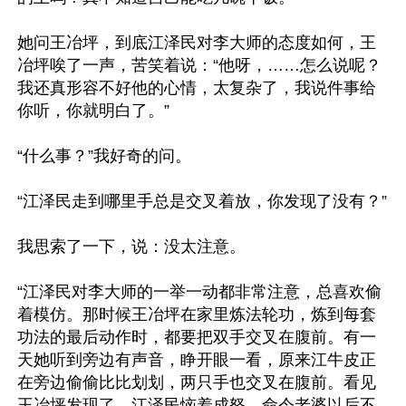
她问王冶坪，到底江泽民对李大师的态度如何，王
冶坪唉了一声，苦笑着说：“他呀，……怎么说呢？
我还真形容不好他的心情，太复杂了，我说件事给
你听，你就明白了。”

“什么事？”我好奇的问。

“江泽民走到哪里手总是交叉着放，你发现了没有？”

我思索了一下，说：没太注意。

“江泽民对李大师的一举一动都非常注意，总喜欢偷
着模仿。那时候王冶坪在家里炼法轮功，炼到每套
功法的最后动作时，都要把双手交叉在腹前。有一
天她听到旁边有声音，睁开眼一看，原来江牛皮正
在旁边偷偷比比划划，两只手也交叉在腹前。看见
王冶坪发现了，江泽民恼羞成怒，命令老婆以后不