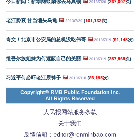
今日新闻：新华网鼓励你去马其顿
🖼️
(
267,007
次)
2013/7/20
老江势衰 甘当缩头乌龟
🖼️
(
101,132
次)
2013/7/20
奇文！北京市公安局的总机没吃伟哥
🖼️
(
91,148
次)
2013/7/19
维吾尔族姐妹为何遮蔽自己的美丽
🖼️
(
387,969
次)
2013/7/19
习近平何必吓老江尿裤子
🖼️
(
88,195
次)
2013/7/18
Copyright© RMB Public Foundation Inc.
All Rights Reserved
人民报网站服务条款
关于我们
反馈信箱：
editor@renminbao.com