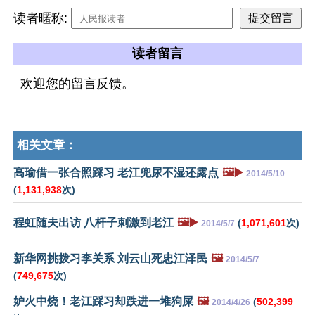
读者暱称:
读者留言
欢迎您的留言反馈。
相关文章：
高瑜借一张合照踩习 老江兜尿不湿还露点
🖼️▶️
2014/5/10
(
1,131,938
次)
程虹随夫出访 八杆子刺激到老江
🖼️▶️
(
1,071,601
次)
2014/5/7
新华网挑拨习李关系 刘云山死忠江泽民
🖼️
2014/5/7
(
749,675
次)
妒火中烧！老江踩习却跌进一堆狗屎
🖼️
(
502,399
2014/4/26