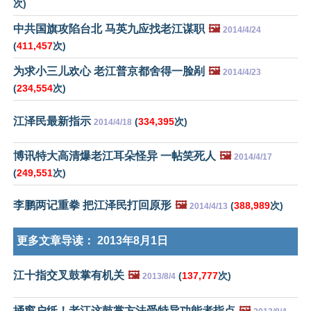
次)
中共国旗攻陷台北 马英九应找老江谋职
🖼️
2014/4/24
(
411,457
次)
为求小三儿欢心 老江普京都舍得一脸剐
🖼️
2014/4/23
(
234,554
次)
江泽民最新指示
(
334,395
次)
2014/4/18
博讯特大高清爆老江耳朵怪异 一帖笑死人
🖼️
2014/4/17
(
249,551
次)
李鹏两记重拳 把江泽民打回原形
🖼️
(
388,989
次)
2014/4/13
更多文章导读：
2013年8月1日
江十指交叉鼓掌有机关
🖼️
(
137,777
次)
2013/8/4
捅窗户纸！老江这鼓掌方法受特异功能者指点
🖼️