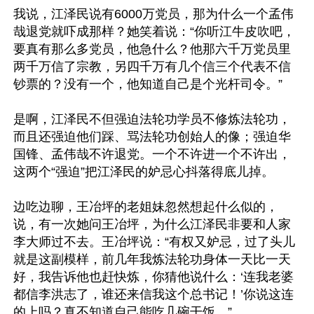
我说，江泽民说有6000万党员，那为什么一个孟伟
哉退党就吓成那样？她笑着说：“你听江牛皮吹吧，
要真有那么多党员，他急什么？他那六千万党员里
两千万信了宗教，另四千万有几个信三个代表不信
钞票的？没有一个，他知道自己是个光杆司令。”

是啊，江泽民不但强迫法轮功学员不修炼法轮功，
而且还强迫他们踩、骂法轮功创始人的像；强迫华
国锋、孟伟哉不许退党。一个不许进一个不许出，
这两个“强迫”把江泽民的妒忌心抖落得底儿掉。

边吃边聊，王冶坪的老姐妹忽然想起什么似的，
说，有一次她问王冶坪，为什么江泽民非要和人家
李大师过不去。王冶坪说：“有权又妒忌，过了头儿
就是这副模样，前几年我炼法轮功身体一天比一天
好，我告诉他也赶快炼，你猜他说什么：‘连我老婆
都信李洪志了，谁还来信我这个总书记！’你说这连
的上吗？真不知道自己能吃几碗干饭。” 
