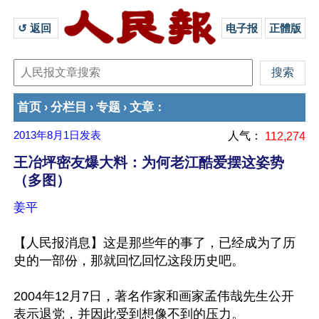
↺ 返回 
电子报
正體版
首页
分栏目
专题
文章
›
›
›
：
2013年8月1日
发表
人气：
112,274
王冶坪密友爆大料：为何老江酷爱摆这姿势
（多图）
姜平
【人民报消息】这是那些年的事了，已经成为了历
史的一部份，那就回忆回忆这段历史吧。

2004年12月7日，著名作家和画家孟伟哉先生公开
表示退党，并因此受到想像不到的压力。
