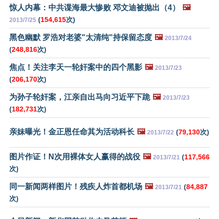
惊人内幕：中共谍海最大惨败 邓文迪被抛出（4）
🖼️
(
154,615
次)
2013/7/25
黑色幽默 罗浩对老婆"太清纯"持保留态度
🖼️
2013/7/24
(
248,816
次)
焦点！关注李天一轮奸案中的四个黑影
🖼️
2013/7/23
(
206,170
次)
为孙子轮奸案，江亲自出马向习近平下跪
🖼️
2013/7/23
(
182,731
次)
亲妹曝光！金正恩任命其为活动科长
🖼️
(
79,130
次)
2013/7/22
图片作证！N次用裸体女人赢得的战役
🖼️
(
117,566
2013/7/21
次)
同一新闻两样图片！残疾人炸首都机场
🖼️
(
84,887
2013/7/21
次)