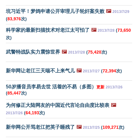
坑习近平！梦鸽申请公开审理儿子轮奸案失败
🖼️
2013/7/29
(
83,976
次)
科学家的最新扫描技术对老江太可怕了
🖼️
(
73,650
2013/7/28
次)
武警特战队实力震惊世界
🖼️
(
75,420
次)
2013/7/28
新华网让老江三天喘不上来气儿
🖼️
(
72,394
次)
2013/7/27
50岁播音员李易去世 活着的不易（多图）
更新
2013/7/26
(
85,447
次)
为何修正大陆网友的中国近代言论自由度比较表
🖼️
(
64,193
次)
2013/7/26
新华网公开骂老江把英子睡残了
🖼️
(
109,271
次)
2013/7/25