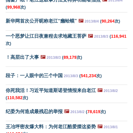
2013/8/4
(
99,968
次)
新华网首次公开昵称老江“癞蛤蟆”
🖼️
(
90,264
次)
2013/8/4
一个恶梦让江日夜兼程去求地藏王菩萨
🖼️
(
116,941
2013/8/3
次)
！高层出了大事
🖼️
(
89,179
次)
2013/8/3
段子：一人眼中的三个中国
(
541,234
次)
2013/8/3
你死我活！习近平知道斯诺登情报来自老江
🖼️
2013/8/2
(
110,582
次)
纪委为何造成最残忍的举报
🖼️
(
78,619
次)
2013/8/2
王冶坪密友爆大料：为何老江酷爱摆这姿势
🖼️
2013/8/1