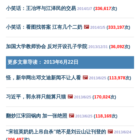
小笑话：王冶坪与江泽民的交易
(
336,617
次)
2014/1/7
小笑话：看图找答案 江有几个二奶
🖼️
(
333,197
次)
2014/1/5
加国大学教师协会 反对开设孔子学院
(
36,092
次)
2013/12/31
更多文章导读：
2013年6月22日
怪，新华网出邓文迪新闻不让人看
🖼️
(
113,978
次)
2013/6/25
习近平，郭永祥只能算只猫
🖼️
(
170,024
次)
2013/6/25
翻炒江宋回锅肉 加一张绝照
🖼️
(
118,169
次)
2013/6/25
“宋祖英奶奶上吊自杀”绝不是刘云山让刊登的
🖼️
2013/6/24
(
206,497
次)