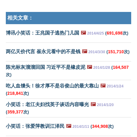
相关文章：
博讯小笑话：王兆国子逃热门儿国
🖼️
(
691,698
次)
2014/4/25
两亿天价代言 崔永元看中的不是钱
🖼️
(
151,710
次)
2014/3/30
陈光标灰溜溜回国 习近平不是橡皮泥
🖼️
(
164,507
2014/1/28
次)
吃人血馒头！徐才厚不是谷俊山的最大靠山
🖼️
2014/1/24
(
218,841
次)
小笑话：老江夫妇找英子谈话内容曝光
🖼️
2014/1/20
(
359,377
次)
小笑话：张爱萍教训江泽民
🖼️
(
344,908
次)
2014/1/11