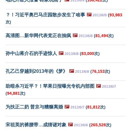
2013/6/9
？！习近平奥巴马庄园散步发生了啥事
🖼️
(
93,983
2013/6/9
次)
高清图…新华网代表党正在抽疯
🖼️
(
81,494
次)
2013/6/8
孙中山蒋介石的手迹惊人
🖼️
(
83,000
次)
2013/6/8
孔乙己穿越到2013年的《梦》
🖼️
(
76,153
次)
2013/6/8
助暗杀习近平？！苹果日报曝光专机内部图
🖼️
2013/6/7
(
94,881
次)
为扶正二奶 普京与糟糠离婚
🖼️
(
81,812
次)
2013/6/7
宋祖英的裤腰带…成猜谜对象
🖼️
(
265,528
次)
2013/6/6