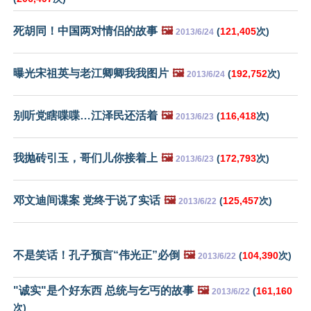
死胡同！中国两对情侣的故事
🖼️
(
121,405
次)
2013/6/24
曝光宋祖英与老江卿卿我我图片
🖼️
(
192,752
次)
2013/6/24
别听党瞎喋喋…江泽民还活着
🖼️
(
116,418
次)
2013/6/23
我抛砖引玉，哥们儿你接着上
🖼️
(
172,793
次)
2013/6/23
邓文迪间谍案 党终于说了实话
🖼️
(
125,457
次)
2013/6/22
不是笑话！孔子预言“伟光正”必倒
🖼️
(
104,390
次)
2013/6/22
"诚实"是个好东西 总统与乞丐的故事
🖼️
(
161,160
2013/6/22
次)