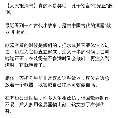
【人民报消息】真的不是笑话，孔子预言“伟光正”必
倒。

最近看到一个古代小故事，是由中国古代的酒器“欹
器”引起的。

欹器空着的时候是倾斜的，把水或其它液体注入进
去，边注入它边直立起来，注入一半的时候，它就
端端正正，在装得差不多满时又会倾斜，再注入到
满时，它就翻覆了。

相传，齐桓公生前非常喜欢这种欹器，座位右边总
放着一个欹器，以警戒自己绝不可骄傲自满。

在齐桓公逝世后，许多人争相效仿，但因欹器制作
不易，后人多用金属器物上刻上铭文放于右侧代
替。
