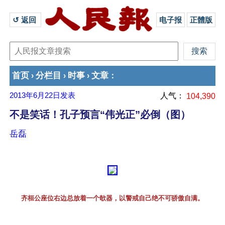
↺ 返回 
电子报
正體版
首页
分栏目
时事
文章
›
›
›
：
2013年6月22日
发表
人气：
104,390
不是笑话！孔子预言“伟光正”必倒（图）
岳磊
齐桓公座位右边总放着一个欹器，以警戒自己绝不可骄傲自满。