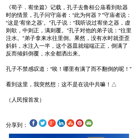
《荀子．宥坐篇》记载，孔子去鲁桓公庙看到欹器
时的情景，孔子问守庙者：“此为何器？”守庙者说：
“这是‘宥坐之器’。”孔子说：“我听说过宥坐之器，虚
则欹，中则正，满则覆。”孔子对他的弟子说：“往里
注水。”弟子拿来水往里倒。果然，没有水时就歪歪
斜斜，水注入一半，这个器皿就端端正正，倒满了
反而倾斜倒覆，水全都洒出来。

孔子不禁感叹道：“唉！哪里有满了而不翻倒的呢！”

看到这里，我突然想：这不是在说中共嘛！△

分享到：