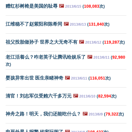
赠红杉树椅是美国的耻辱
🖼️
(
108,083
次)
2013/6/15
江维稳不了赵紫阳和陈希同
🖼️
(
131,840
次)
2013/6/13
祖父投胎做孙子 世界之大无奇不有
🖼️
(
119,287
次)
2013/6/12
老江活着么？咋老英子让腾讯给娱乐了
🖼️
(
92,980
2013/6/11
次)
婴孩异常出世 医生亲睹神奇
🖼️
(
116,051
次)
2013/6/11
清官！刘志军仅受贿六千多万元
🖼️
(
82,594
次)
2013/6/10
神舟之路！明天，我们还能吃什么？
🖼️
(
79,322
次)
2013/6/9
电死外星人报警 砖家玩闹了
🖼️
(
108,422
次)