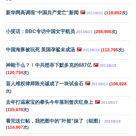
新华网高调现“中国共产党亡”新闻
🖼️
(
118,602
次)
2013/6/21
小笑话：BBC专访中国女宇航员
(
295,900
次)
2013/6/21
中国海豚被玩死 英国孕鲨未成汤
🖼️
(
112,795
次)
2013/6/19
神能干么？！中共想吞下默多克的687亿
🖼️
2013/6/18
(
120,734
次)
盲人维权律师陈光诚成了一块试金石
🖼️
(
106,628
2013/6/17
次)
去年打温家宝的拳头今年落到曾庆红身上
🖼️
2013/6/17
(
125,678
次)
看完这仨帖，我把图中的"叶挺"抹了（组图）
2013/6/16
(
114,907
次)