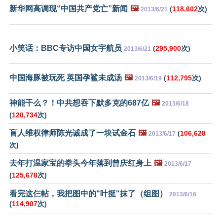
新华网高调现“中国共产党亡”新闻
🖼️
(
118,602
次)
2013/6/21
小笑话：BBC专访中国女宇航员
(
295,900
次)
2013/6/21
中国海豚被玩死 英国孕鲨未成汤
🖼️
(
112,795
次)
2013/6/19
神能干么？！中共想吞下默多克的687亿
🖼️
2013/6/18
(
120,734
次)
盲人维权律师陈光诚成了一块试金石
🖼️
(
106,628
2013/6/17
次)
去年打温家宝的拳头今年落到曾庆红身上
🖼️
2013/6/17
(
125,678
次)
看完这仨帖，我把图中的"叶挺"抹了（组图）
2013/6/16
(
114,907
次)