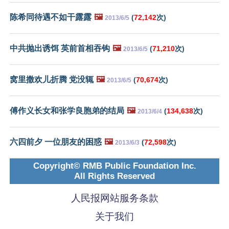
陈希同待遇不如干露露
🖼️
(
72,142
次)
2013/6/5
中共抛出诱饵 英前首相吞钩
🖼️
(
71,210
次)
2013/6/5
窝里撒欢儿折腾 党没辄
🖼️
(
70,674
次)
2013/6/5
傅作义长女和张学良胞弟的结局
🖼️
(
134,638
次)
2013/6/4
六四前夕 一位朋友的困惑
🖼️
(
72,598
次)
2013/6/3
Copyright© RMB Public Foundation Inc.
All Rights Reserved
人民报网站服务条款
关于我们