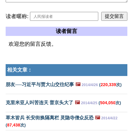
读者暱称:
读者留言
欢迎您的留言反馈。
相关文章：
朋友──习近平与贾大山交往纪事
🖼️
(
220,339
次)
2014/4/26
克里米亚人叫苦连天 普京头大了
🖼️
(
504,050
次)
2014/4/25
草木皆兵 长安街换隔离栏 灵隐寺僧众反恐
🖼️
2014/4/22
(
87,438
次)