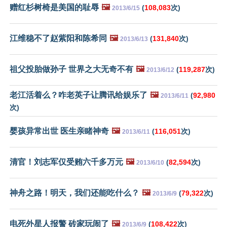
赠红杉树椅是美国的耻辱
🖼️
(
108,083
次)
2013/6/15
江维稳不了赵紫阳和陈希同
🖼️
(
131,840
次)
2013/6/13
祖父投胎做孙子 世界之大无奇不有
🖼️
(
119,287
次)
2013/6/12
老江活着么？咋老英子让腾讯给娱乐了
🖼️
(
92,980
2013/6/11
次)
婴孩异常出世 医生亲睹神奇
🖼️
(
116,051
次)
2013/6/11
清官！刘志军仅受贿六千多万元
🖼️
(
82,594
次)
2013/6/10
神舟之路！明天，我们还能吃什么？
🖼️
(
79,322
次)
2013/6/9
电死外星人报警 砖家玩闹了
🖼️
(
108,422
次)
2013/6/9