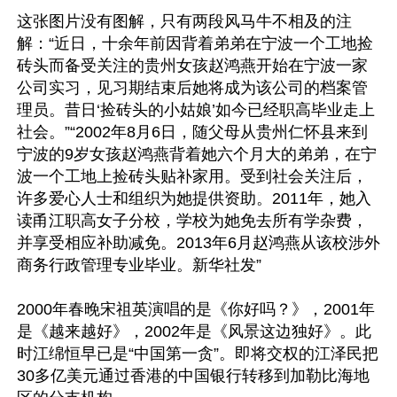
这张图片没有图解，只有两段风马牛不相及的注
解：“近日，十余年前因背着弟弟在宁波一个工地捡
砖头而备受关注的贵州女孩赵鸿燕开始在宁波一家
公司实习，见习期结束后她将成为该公司的档案管
理员。昔日‘捡砖头的小姑娘’如今已经职高毕业走上
社会。”“2002年8月6日，随父母从贵州仁怀县来到
宁波的9岁女孩赵鸿燕背着她六个月大的弟弟，在宁
波一个工地上捡砖头贴补家用。受到社会关注后，
许多爱心人士和组织为她提供资助。2011年，她入
读甬江职高女子分校，学校为她免去所有学杂费，
并享受相应补助减免。2013年6月赵鸿燕从该校涉外
商务行政管理专业毕业。新华社发”

2000年春晚宋祖英演唱的是《你好吗？》，2001年
是《越来越好》，2002年是《风景这边独好》。此
时江绵恒早已是“中国第一贪”。即将交权的江泽民把
30多亿美元通过香港的中国银行转移到加勒比海地