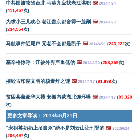
中共国旗攻陷台北 马英九应找老江谋职
🖼️
2014/4/24
(
411,457
次)
为求小三儿欢心 老江普京都舍得一脸剐
🖼️
2014/4/23
(
234,554
次)
马航事件近尾声 元老不会都是凯子
🖼️
(
243,222
次)
2014/4/21
基辛格惊呼：江被外界严重低估
🖼️
(
258,359
次)
2014/4/20
摧毁古印度文明的核爆炸之谜
🖼️
(
91,899
次)
2014/4/17
贫困县盖豪华大楼 安徽内蒙湖北连环曝
🖼️
(
83,320
2014/4/17
次)
更多文章导读：
2013年6月21日
“宋祖英奶奶上吊自杀”绝不是刘云山让刊登的
🖼️
2013/6/24
(
206,497
次)