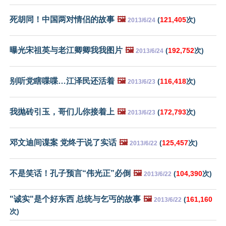
死胡同！中国两对情侣的故事
🖼️
(
121,405
次)
2013/6/24
曝光宋祖英与老江卿卿我我图片
🖼️
(
192,752
次)
2013/6/24
别听党瞎喋喋…江泽民还活着
🖼️
(
116,418
次)
2013/6/23
我抛砖引玉，哥们儿你接着上
🖼️
(
172,793
次)
2013/6/23
邓文迪间谍案 党终于说了实话
🖼️
(
125,457
次)
2013/6/22
不是笑话！孔子预言“伟光正”必倒
🖼️
(
104,390
次)
2013/6/22
"诚实"是个好东西 总统与乞丐的故事
🖼️
(
161,160
2013/6/22
次)