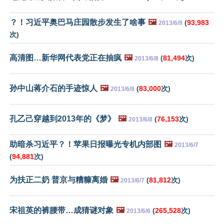
？！习近平奥巴马庄园散步发生了啥事
🖼️
(
93,983
2013/6/9
次)
高清图…新华网代表党正在抽疯
🖼️
(
81,494
次)
2013/6/8
孙中山蒋介石的手迹惊人
🖼️
(
83,000
次)
2013/6/8
孔乙己穿越到2013年的《梦》
🖼️
(
76,153
次)
2013/6/8
助暗杀习近平？！苹果日报曝光专机内部图
🖼️
2013/6/7
(
94,881
次)
为扶正二奶 普京与糟糠离婚
🖼️
(
81,812
次)
2013/6/7
宋祖英的裤腰带…成猜谜对象
🖼️
(
265,528
次)
2013/6/6