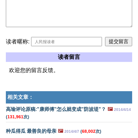
读者暱称:
读者留言
欢迎您的留言反馈。
相关文章：
高瑜评论原稿:"康师傅"怎么就变成"防波堤"？
🖼️
2014/4/14
(
131,961
次)
种瓜得瓜 最善良的母亲
🖼️
(
68,002
次)
2014/4/7