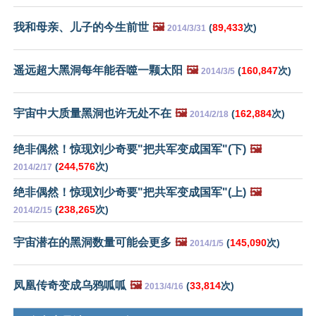
我和母亲、儿子的今生前世
🖼️
(
89,433
次)
2014/3/31
遥远超大黑洞每年能吞噬一颗太阳
🖼️
(
160,847
次)
2014/3/5
宇宙中大质量黑洞也许无处不在
🖼️
(
162,884
次)
2014/2/18
绝非偶然！惊现刘少奇要"把共军变成国军"(下)
🖼️
(
244,576
次)
2014/2/17
绝非偶然！惊现刘少奇要"把共军变成国军"(上)
🖼️
(
238,265
次)
2014/2/15
宇宙潜在的黑洞数量可能会更多
🖼️
(
145,090
次)
2014/1/5
凤凰传奇变成乌鸦呱呱
🖼️
(
33,814
次)
2013/4/16