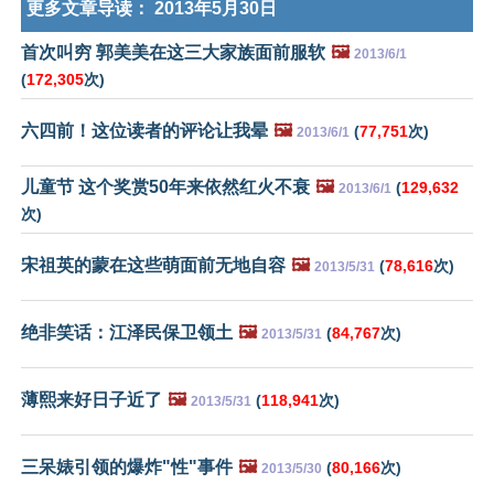
更多文章导读：
2013年5月30日
首次叫穷 郭美美在这三大家族面前服软
🖼️
2013/6/1
(
172,305
次)
六四前！这位读者的评论让我晕
🖼️
(
77,751
次)
2013/6/1
儿童节 这个奖赏50年来依然红火不衰
🖼️
(
129,632
2013/6/1
次)
宋祖英的蒙在这些萌面前无地自容
🖼️
(
78,616
次)
2013/5/31
绝非笑话：江泽民保卫领土
🖼️
(
84,767
次)
2013/5/31
薄熙来好日子近了
🖼️
(
118,941
次)
2013/5/31
三呆婊引领的爆炸"性"事件
🖼️
(
80,166
次)
2013/5/30