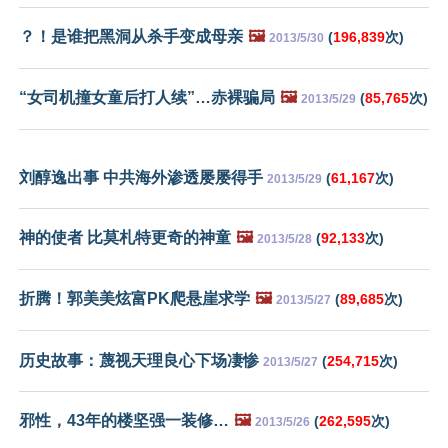
？！是谁把黑洞从杀手变成母亲
🖼️
(
196,839
次)
2013/5/30
“女司机撞女童后打人续”…赤裸骗局
🖼️
(
85,765
次)
2013/5/29
刘醇逸出事 中共海外渗透屡屡得手
(
61,167
次)
2013/5/29
神的使者 比莫札特更奇的神童
🖼️
(
92,133
次)
2013/5/28
折腾！郭美美炫富PK爬悬崖求学
🖼️
(
89,685
次)
2013/5/27
历史故事：蔑视天理良心下场凄惨
(
254,715
次)
2013/5/27
邪性，43年的楼坚强一装修…
🖼️
(
262,595
次)
2013/5/26