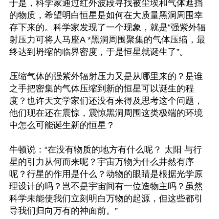
于是，科学家通过红外波段寻找被尘埃和气体遮挡
的物质，希望明白恒星是如何在大质量黑洞周围幸
存下来的。科学家发现了一个现象，就是“强紫外辐
射压力可将人马座A *黑洞周围聚集的气体压缩，最
终达到坍缩的临界密度，于是恒星就诞生了”。

压缩气体的强紫外辐射压力又是从哪里来的？是谁
之手把密集的气体压缩到新的恒星可以诞生的程
度？也许天文学家们还没有来得及思考这个问题，
他们现在还在震惊，震惊黑洞周围这类极端的环境
中怎么可能诞生新的恒星？ 

牛顿说：“在没有物质的地方有什么呢？ 太阳 与行
星的引力从何而来呢？宇宙万物为什么井然有序
呢？行星的作用是什么？动物的眼睛是根据光学原
理设计的吗？岂不是宇宙间有一位造物主吗？虽然
科学未能使我们立刻明白万物的起源，但这些都引
导我们归向万有的神面前。”
