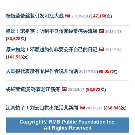
杨钰莹蕾丝装引发习江大战
🖼️
(
147,158
次)
2013/5/19
挺逗！宋祖英：听到不良传闻经常痛哭流涕
🖼️
2013/5/18
(
83,628
次)
原来如此！邓颖超为何非要公开自己的日记
🖼️
2013/5/18
(
143,533
次)
人民报代表所有专栏作者说几句话
(
99,057
次)
2013/5/18
杨钰莹巡演 碍着老江筋疼
🖼️
(
96,672
次)
2013/5/17
江真怕了！刘云山拱出绝活儿新闻
🖼️
(
368,846
次)
2013/5/17
Copyright© RMB Public Foundation Inc.
All Rights Reserved