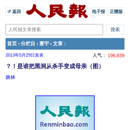
↺ 返回 
电子报
正體版
首页
分栏目
寰宇
文章
›
›
›
：
2013年5月29日
发表
人气：
196,839
？！是谁把黑洞从杀手变成母亲（图）
旖林