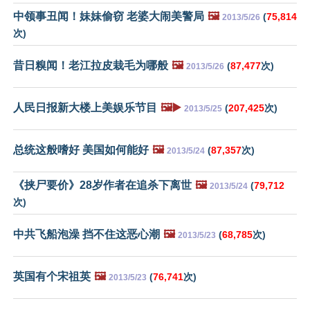
中领事丑闻！妹妹偷窃 老婆大闹美警局
🖼️
(
75,814
2013/5/26
次)
昔日糗闻！老江拉皮栽毛为哪般
🖼️
(
87,477
次)
2013/5/26
人民日报新大楼上美娱乐节目
🖼️▶️
(
207,425
次)
2013/5/25
总统这般嗜好 美国如何能好
🖼️
(
87,357
次)
2013/5/24
《挟尸要价》28岁作者在追杀下离世
🖼️
(
79,712
2013/5/24
次)
中共飞船泡澡 挡不住这恶心潮
🖼️
(
68,785
次)
2013/5/23
英国有个宋祖英
🖼️
(
76,741
次)
2013/5/23