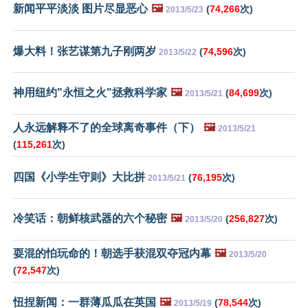
新闻平平淡淡 图片尽显恶心
🖼️
(
74,266
次)
2013/5/23
爆大料！张艺谋第九子刚两岁
(
74,596
次)
2013/5/22
神用纽约"永恒之火"拯救科学家
🖼️
(
84,699
次)
2013/5/21
人永远解释不了的全球离奇事件（下）
🖼️
2013/5/21
(
115,261
次)
四国《小学生守则》大比拼
(
76,195
次)
2013/5/21
冷笑话：朝鲜核武器的六个秘密
🖼️
(
256,827
次)
2013/5/20
耍混的怕玩命的！朝选手获混双夺冠内幕
🖼️
2013/5/20
(
72,547
次)
忸捏新闻：一群薄瓜瓜在英国
🖼️
(
78,544
次)
2013/5/19