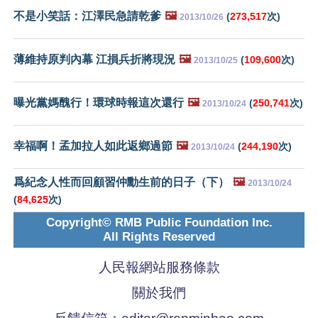
不是小笑話：江澤民急請乾爹
🖼️
(
273,517
次)
2013/10/26
薄維持原判內幕 江損兵折將現況
🖼️
(
109,600
次)
2013/10/25
曝光黨媽醜行！環球時報這次還行
🖼️
(
250,741
次)
2013/10/24
幸福啊！孟加拉人如此返鄉過節
🖼️
(
244,190
次)
2013/10/24
爲紀念人性而回顧習仲勳生前的日子（下）
🖼️
2013/10/24
(
84,625
次)
Copyright© RMB Public Foundation Inc.
All Rights Reserved
人民報網站服務條款
關於我們