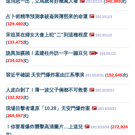
這消息一出，立馬就有好幾萬人看
🖼️
(
340,989
次)
2013/11/3
占卜術精準預測拿破崙與薄熙來的命運
🖼️
2013/11/3
(
129,480
次)
宋祖英在婦女大會上犯"二"到這種程度
🖼️
2013/11/2
(
133,475
次)
詭異加蹊蹺！孟建柱外訪一字一蹦豆兒
🖼️▶️
2013/11/1
(
234,025
次)
習近平確認 天安門爆炸案由江系導演
(
152,645
次)
2013/10/31
人皮白剝了！薄一波父子倆都不可救要
🖼️
2013/10/31
(
132,923
次)
現場目擊者還原「10.28」天安門爆炸案
🖼️
2013/10/31
(
269,957
次)
！你要看爆炸襲擊高清圖片…上這兒
🖼️
(
272,924
2013/10/30
次)