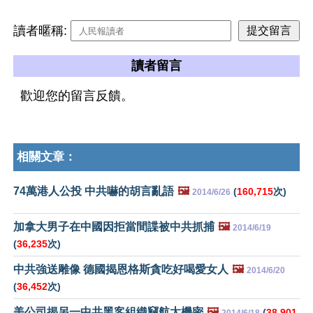
讀者暱稱:
讀者留言
歡迎您的留言反饋。
相關文章：
74萬港人公投 中共嚇的胡言亂語
🖼️
(
160,715
次)
2014/6/26
加拿大男子在中國因拒當間諜被中共抓捕
🖼️
2014/6/19
(
36,235
次)
中共強送雕像 德國揭恩格斯貪吃好喝愛女人
🖼️
2014/6/20
(
36,452
次)
美公司揭另一中共黑客組織竊航太機密
🖼️
(
38,901