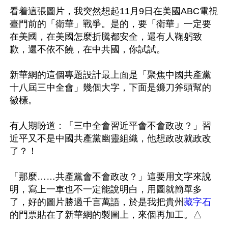
看着這張圖片，我突然想起11月9日在美國ABC電視
臺門前的「衛華」戰爭。是的，要「衛華」一定要
在美國，在美國怎麼折騰都安全，還有人鞠躬致
歉，還不依不饒，在中共國，你試試。 

新華網的這個專題設計最上面是「聚焦中國共產黨
十八屆三中全會」幾個大字，下面是鐮刀斧頭幫的
徽標。

有人期盼道：「三中全會習近平會不會政改？」習
近平又不是中國共產黨幽靈組織，他想政改就政改
了？！

「那麼……共產黨會不會政改？」這要用文字來說
明，寫上一車也不一定能說明白，用圖就簡單多
了，好的圖片勝過千言萬語，於是我把貴州
藏字石
的門票貼在了新華網的製圖上，來個再加工。△
