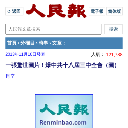
↺ 返回 
電子報
简体版
首頁
分欄目
時事
文章
›
›
›
：
2013年11月10日
發表
人氣：
121,788
一張驚世圖片！爆中共十八屆三中全會（圖）
肖辛