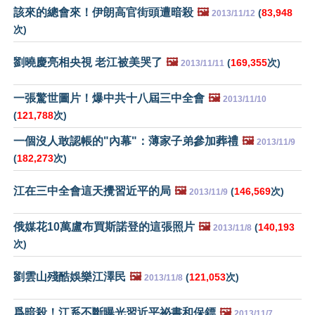
該來的總會來！伊朗高官街頭遭暗殺
🖼️
(
83,948
2013/11/12
次)
劉曉慶亮相央視 老江被美哭了
🖼️
(
169,355
次)
2013/11/11
一張驚世圖片！爆中共十八屆三中全會
🖼️
2013/11/10
(
121,788
次)
一個沒人敢認帳的"內幕"：薄家子弟參加葬禮
🖼️
2013/11/9
(
182,273
次)
江在三中全會這天攪習近平的局
🖼️
(
146,569
次)
2013/11/9
俄媒花10萬盧布買斯諾登的這張照片
🖼️
(
140,193
2013/11/8
次)
劉雲山殘酷娛樂江澤民
🖼️
(
121,053
次)
2013/11/8
爲暗殺！江系不斷曝光習近平祕書和保鏢
🖼️
2013/11/7