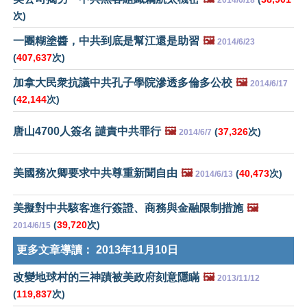
2014/6/18
次)
一團糊塗醬，中共到底是幫江還是助習
🖼️
2014/6/23
(
407,637
次)
加拿大民衆抗議中共孔子學院滲透多倫多公校
🖼️
2014/6/17
(
42,144
次)
唐山4700人簽名 譴責中共罪行
🖼️
(
37,326
次)
2014/6/7
美國務次卿要求中共尊重新聞自由
🖼️
(
40,473
次)
2014/6/13
美擬對中共駭客進行簽證、商務與金融限制措施
🖼️
(
39,720
次)
2014/6/15
更多文章導讀：
2013年11月10日
改變地球村的三神蹟被美政府刻意隱瞞
🖼️
2013/11/12
(
119,837
次)