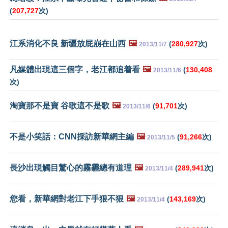
(
207,727
次)
江系消化不良 新疆放屁崩在山西
🖼️
(
280,927
次)
2013/11/7
凡媒體出現這三個字，老江都追着看
🖼️
(
130,408
2013/11/6
次)
淘寶那不是寶 谷歌這不是歌
🖼️
(
91,701
次)
2013/11/6
不是小笑話：CNN採訪新華網主編
🖼️
(
91,266
次)
2013/11/5
長沙出現觸目驚心的霧霾總有道理
🖼️
(
289,941
次)
2013/11/4
您看，新華網對老江下手狠不狠
🖼️
(
143,169
次)
2013/11/4