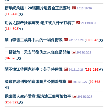
新華網夠猛！20張圖片透露金正恩要垮
🖼️
2013/10/30
(
118,476
次)
胡習之誼牽扯葉劍英 老江被八杆子打着了
🖼️
2013/10/30
(
134,808
次)
漂白李雪主成爲中共的一場保衛戰
🖼️
(
109,645
次)
2013/10/29
一聲號角！天安門復仇之火僅僅是開始
🖼️
2013/10/28
(
84,820
次)
鬧不懂江曾兩家的事：英子侍候誰
🖼️
(
168,526
次)
2013/10/28
國際在線刊登的這張圖片公開羞辱黨
🖼️
(
92,568
2013/10/27
次)
爲讓國人生起愛意 黨講述三個可怕故事
🖼️
2013/10/27
(
259,322
次)