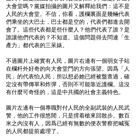
大會堂嗎？黨媒拍攝的圖片又解釋給我們：這不是
人民的大會堂。不信，你看，護欄裏面是幾輛代表
們乘坐的大巴士，巴士都是空的，代表們都進去開
會了。這些代表都是些什麼人？他們代表了誰？是
誰讓他們代表的？不知道。這個問題得去問連「生
產力」都代表的三呆婊。

不過圖片上確實有人民，圖片右邊有一個弱女子站
在欄杆外好奇的向大會堂門的方向張望。因爲「人
民」的代表怕人民，所以想必她已經被盤查過，確
定沒有帶傳單和炸彈，否則不可能靠近護欄。這沒
有什麼可奇怪的，這是中共國的社會主義特色。

圖片左邊有一個專職對付人民的全副武裝的人民武
警，他的工作很悠閒，只是揹着槍來回散步。數百
米之內沒有人，因爲已經有無數的便衣警察把喊冤
的人民都提前處理了。
