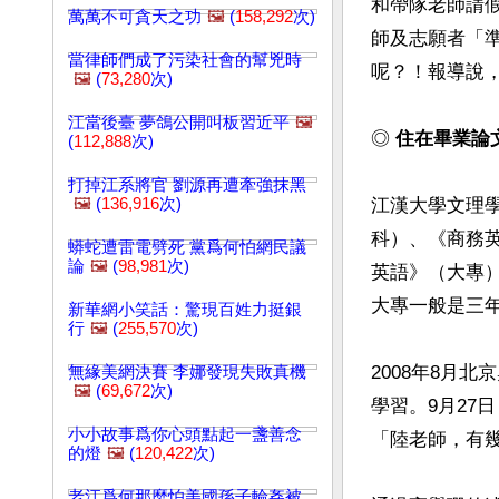
和帶隊老師請
萬萬不可貪天之功
🖼️
(
158,292
次)
師及志願者「準
當律師們成了污染社會的幫兇時
呢？！報導說，
🖼️
(
73,280
次)
江當後臺 夢鴿公開叫板習近平
🖼️
◎ 
住在畢業論
(
112,888
次)
打掉江系將官 劉源再遭牽強抹黑
🖼️
(
136,916
次)
江漢大學文理
科）、《商務
蟒蛇遭雷電劈死 黨爲何怕網民議
論
🖼️
(
98,981
次)
英語》（大專）
大專一般是三年
新華網小笑話：驚現百姓力挺銀
行
🖼️
(
255,570
次)
2008年8月
無緣美網決賽 李娜發現失敗真機
🖼️
(
69,672
次)
學習。9月27
小小故事爲你心頭點起一盞善念
「陸老師，有
的燈
🖼️
(
120,422
次)
老江爲何那麼怕美國孫子輪姦被