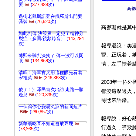
要
🖼️
(
377,489
次)
高譽
過街老鼠斯諾登在俄羅斯出門要
喬裝
🖼️
(
76,620
次)
高譽珊就是其中
如此判薄 決策層一定犯了精神分
裂症（多圖/視頻錄音） (
143,284
次)
報導還說：奧
觀。正玩着，
薄熙來聽判決笑了 薄一波可以閉
眼
🖼️
(
134,969
次)
情，左手扶着膝
清唱！海軍官兵用這種眼光看着
宋祖英
🖼️▶️
(
246,363
次)
2008年一位
傻了！江澤民首次出訪 走路一順
都沒這麼過火
邊兒
🖼️
(
120,835
次)
薄熙來語錄。 

一個讓你心變暖流淚的新聞短片
🖼️▶️
(
280,857
次)
報導說，好心
新華網吃豆不知道會放豆屁
🖼️
行過久，導致
(
73,935
次)