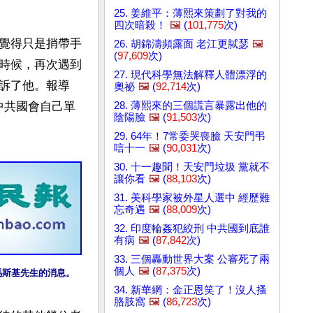
25. 姜維平：薄熙來策劃了對我的
四次暗殺！
🖼️
(
101,775
次)
覺得只是捎帶手
26. 胡錦濤頻露面 老江更脦瑟
🖼️
(
97,609
次)
時候，再次遇到
27. 現代科學無法解釋人體漂浮的
訴了他。報導
奧祕
🖼️
(
92,714
次)
28. 薄熙來的三個謊言暴露出他的
中共國會自己單
陰陽臉
🖼️
(
91,503
次)
29. 64年！7常委哭喪臉 天安門弔
唁十一
🖼️
(
90,031
次)
30. 十一趣聞！天安門垃圾 黨就不
讓你看
🖼️
(
88,103
次)
31. 美科學家被外星人選中 經歷難
忘奇遇
🖼️
(
88,009
次)
32. 印度輪姦犯絞刑 中共國到底誰
有病
🖼️
(
87,842
次)
33. 三個轟動世界大案 公審死了兩
個人
🖼️
(
87,375
次)
於馬斯基先生的消息。
34. 新華網：金正恩笑了！沒人搔
胳肢窩
🖼️
(
86,723
次)