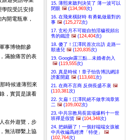
級旅遊英語專業
15. 薄熙來聽判決笑了 薄一波可以
閉眼
🖼️
(
134,969
次)
理學院受託安排
16. 在飛來橫財時 有勇氣做最對的
館內開電瓶車，
事
🖼️
(
125,272
次)
17. 玄松月不可能自拍淫穢視頻出
售的鐵證
🖼️
(
124,404
次)
18. 傻了！江澤民首次出訪 走路一
軍事博物館參
順邊兒
🖼️
(
120,835
次)
，滿臉痛苦的表
19. Google露三點…未婚者勿入
🖼️
(
119,555
次)
20. 真是時候！章子怡告博訊網誹
謗案開庭
🖼️
(
113,681
次)
國那時候連薄熙來
21. 在商不言商 反倒長盛不衰
🖼️
(
110,381
次)
錄，實質是讓看
22. 欠扁！江澤民絕不做李鴻章第
二
🖼️
(
109,002
次)
23. 中共宗教局長當場爆料十一世
班禪是假貨
🖼️
(
104,348
次)
人在外遊覽，步
24. 把鍋砸了！一個好端端女孩被
，無法聯繫上協
中共收編爲經濟「特使」
🖼️
(
102,764
次)