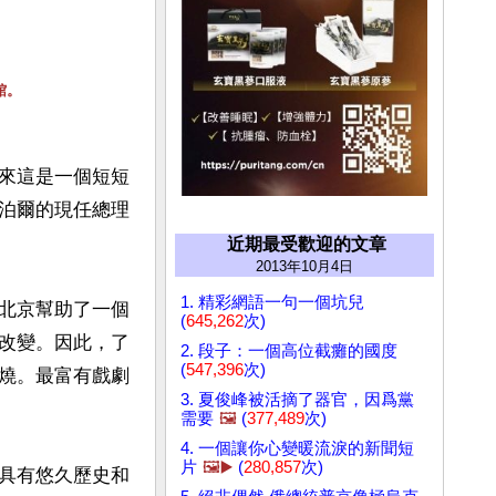
館。
來這是一個短短
泊爾的現任總理
近期最受歡迎的文章
2013年10月4日
1. 精彩網語一句一個坑兒
北京幫助了一個
(
645,262
次)
改變。因此，了
2. 段子：一個高位截癱的國度
(
547,396
次)
燒。最富有戲劇
3. 夏俊峰被活摘了器官，因爲黨
需要
🖼️
(
377,489
次)
4. 一個讓你心變暖流淚的新聞短
片
🖼️▶️
(
280,857
次)
具有悠久歷史和