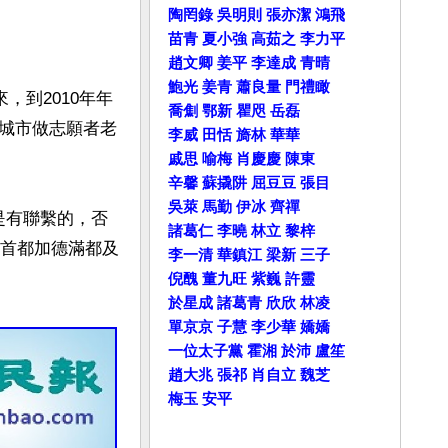
陶罔錄
吳明則
張亦潔
鴻飛
苗青
夏小強
高茹之
李力平
趙文卿
姜平
李達成
青晴
鮑光
姜青
蕭良量
門禮瞰
，到2010年年
喬劁
鄂新
瞿咫
岳磊
城市做志願者老
李威
田恬
旖林
華華
戚思
喻梅
肖慶慶
陳東
辛馨
蘇撬阱
屈豆豆
張目
吳萊
馬勤
伊冰
齊禪
是有聯繫的，否
諸葛仁
李曉
林立
黎梓
爾首都加德滿都及
李一清
華鎮江
梁新
三子
倪醜
董九旺
紫巍
許靈
於星成
諸葛青
欣欣
林凌
單京京
子慧
李少華
嬌嬌
一位太子黨
霍湘
於沛
盧笙
趙大兆
張祁
肖自立
魏芝
梅玉
安平