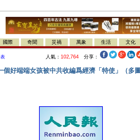
國際
奇聞
災禍
萬象
生活
文化
人氣：
102,764
分享：
發表
一個好端端女孩被中共收編爲經濟「特使」（多