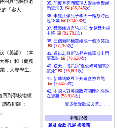
待的其他幾位老
35. 印度月亮湖驚現人形生物攀崖
憑空消失
🖼️
(
86,345
次)
來的「客人」
36. 李雙江爆兒子李天一輪姦時已


超18歲
🖼️
(
84,528
次)
37. 聶榮臻遺言誇老江 女兒聶力提
中將
🖼️
(
81,781
次)
38. 三個新聞標題組成一個冷笑話
🖼️
(
77,755
次)
設《英語》（本
39. 過街老鼠斯諾登在俄羅斯出門
要喬裝
🖼️
(
76,620
次)
大專）和《商務
40. 逆天！博訊說"夏俊峰可能真的
業，大專學生。 
該死"
🖼️
(
76,601
次)
41. 新華網吃豆不知道會放豆屁
🖼️
(
73,935
次)
42. 中國人對美國政府關閉的誤區
道回到學校繼續
在哪裏 (
58,918
次)
，請教問題：
更多最受歡迎文章。。。


本報記者
麗君
金欣
孔屏
梅淩霜