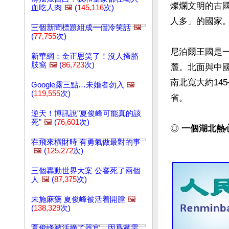
燦爛文明的古
血吃人肉
🖼️
(
145,116
次)
人多」的國家
三個新聞標題組成一個冷笑話
🖼️
(
77,755
次)
尼泊爾王國是
新華網：金正恩笑了！沒人搔胳
肢窩
🖼️
(
86,723
次)
麓。北面與中國
南北寬大約14
Google露三點…未婚者勿入
🖼️
(
119,555
次)
省。

逆天！博訊說"夏俊峰可能真的該
死"
🖼️
(
76,601
次)
◎ 
一個湖北熱
在飛來橫財時 有勇氣做最對的事
🖼️
(
125,272
次)
三個轟動世界大案 公審死了兩個
人
🖼️
(
87,375
次)
未施麻藥 夏俊峰被活着開膛
🖼️
(
138,329
次)
夏俊峰被活摘了器官，因爲黨需