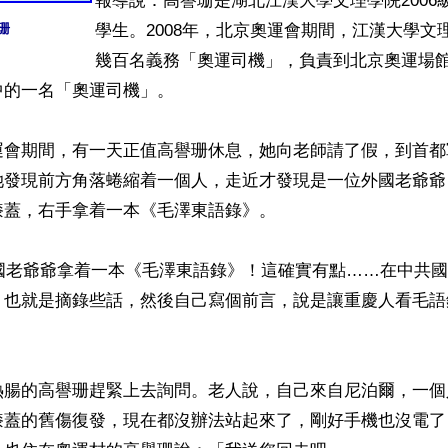
報導說：高譽珊是湖北江漢大學文理學院2006
珊
學生。2008年，北京奧運會期間，江漢大學文
幾百名義務「奧運司機」，負責到北京奧運場
的一名「奧運司機」。

運會期間，有一天正值高譽珊休息，她向老師請了假，到首都
她發現前方角落蜷縮着一個人，走近才發現是一位外國老爺爺
蓋，右手拿着一本《毛澤東語錄》。

外國老爺爺拿着一本《毛澤東語錄》！這確實有點……在中共
，也就是摘錄些話，然後自己寫個前言，說是讓重慶人看毛語
熱腸的高譽珊趕緊上去詢問。老人說，自己來自尼泊爾，一個
膝蓋的舊傷復發，現在都沒辦法站起來了，剛好手機也沒電了