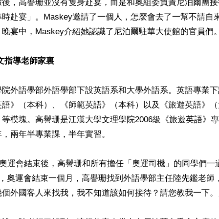
假後，高譽珊並沒有隻身赴宴，而是和奧組委負責尼泊爾團接
時赴宴」。Maskey邀請了一個人，怎麼會去了一幫不請自
晚宴中，Maskey介紹她認識了尼泊爾駐華大使館的官員們。
文指導老師家裏
學院外語學部外語學部下設英語系和大學外語系。英語專業下
英語》（本科）、《師範英語》（本科）以及《旅遊英語》（
等模塊。高譽珊是江漢大學文理學院2006級《旅遊英語》專
，兩年半專業課，半年實習。

北京奧運會結束後，高譽珊和所有擔任「奧運司機」的同學們一
日，奧運會結束一個月，高譽珊找到外語學部主任陸先鑑老師
幾個外國客人來找我，我不知道該如何接待？請您教我一下。」