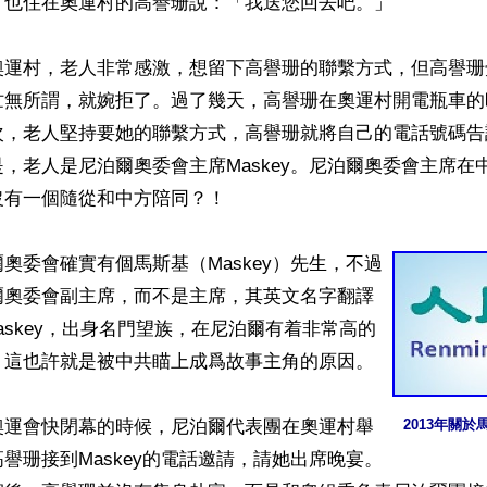
也住在奧運村的高譽珊說：「我送您回去吧。」

奧運村，老人非常感激，想留下高譽珊的聯繫方式，但高譽珊
忙無所謂，就婉拒了。過了幾天，高譽珊在奧運村開電瓶車的
次，老人堅持要她的聯繫方式，高譽珊就將自己的電話號碼告
，老人是尼泊爾奧委會主席Maskey。尼泊爾奧委會主席在
有一個隨從和中方陪同？！

奧委會確實有個馬斯基（Maskey）先生，不過
爾奧委會副主席，而不是主席，其英文名字翻譯
am Maskey，出身名門望族，在尼泊爾有着非常高的
這也許就是被中共瞄上成爲故事主角的原因。

奧運會快閉幕的時候，尼泊爾代表團在奧運村舉
2013年關
譽珊接到Maskey的電話邀請，請她出席晚宴。