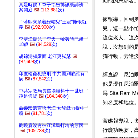
助他的志願者。
真是時候！章子怡告博訊網誹謗
案開庭
🖼️
(
113,681
次)
據報導，回到
！薄熙來頂着綠帽兒"王冠"慷慨就
義
🖼️
(
192,900
次)
兒，這一點小
這位老人。這
李雙江爆兒子李天一輪姦時已超
18歲
🖼️
(
84,528
次)
說，沒想到的是
獨行動，旁邊沒
胡錦濤頻露面 老江更脦瑟
🖼️
(
97,609
次)
印度輪姦犯絞刑 中共國到底誰有
經查證，尼泊爾
病
🖼️
(
87,842
次)
他是現任尼泊
中共宗教局長當場爆料十一世班
爲 Sita R
禪是假貨
🖼️
(
104,348
次)
知名度和地位。
聶榮臻遺言誇老江 女兒聶力提中
將
🖼️
(
81,781
次)
官媒報導說，
劉曉慶沒有被江澤民打垮的原因
行慶功晚宴，高
🖼️
(
109,789
次)