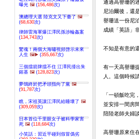
通過高譽珊的
曝光
🖼️
(
156,486
次)
尼泊爾後，還
澳總理大選 陸克文又下臺了
🖼️
譽珊送一份尼
(
68,630
次)
成績「英語」非
律師雷海軍爆江澤民孫涉輪姦案
(
134,743
次)
不知是有意的
驚魂！兩個大海嘯視頻啓示未來
人生
🖼️▶️
(
355,667
次)
三個擋箭牌擋不住 江澤民擡出朱
有一天高譽珊
鎔基
🖼️
(
128,823
次)
人。這個時候
夢鴿終於把矛頭指向了黨
🖼️
(
91,787
次)
「一頓飯吃完
瞧，宋祖英讓江澤民給睡壞了
🖼️
並安排一間房
(
309,059
次)
陪陸老師夫婦談
日本首位千里眼女子被科學家害
死
🖼️
(
118,684
次)
高譽珊原來住在
小笑話：習近平碰到假冒僞劣