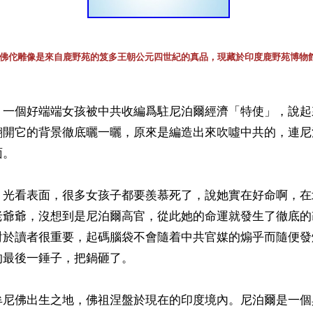
佛佗雕像是來自鹿野苑的笈多王朝公元四世紀的真品，現藏於印度鹿野苑博物
】一個好端端女孩被中共收編爲駐尼泊爾經濟「特使」，說起
翻開它的背景徹底曬一曬，原來是編造出來吹噓中共的，連尼
。

，光看表面，很多女孩子都要羨慕死了，說她實在好命啊，在
老爺爺，沒想到是尼泊爾高官，從此她的命運就發生了徹底的
對於讀者很重要，起碼腦袋不會隨着中共官媒的煽乎而隨便發
最後一錘子，把鍋砸了。

牟尼佛出生之地，佛祖涅盤於現在的印度境內。尼泊爾是一個