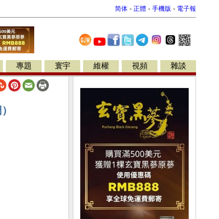
简体
-
正體
-
手機版
-
電子報
專題
寰宇
維權
視頻
雜談
圖）