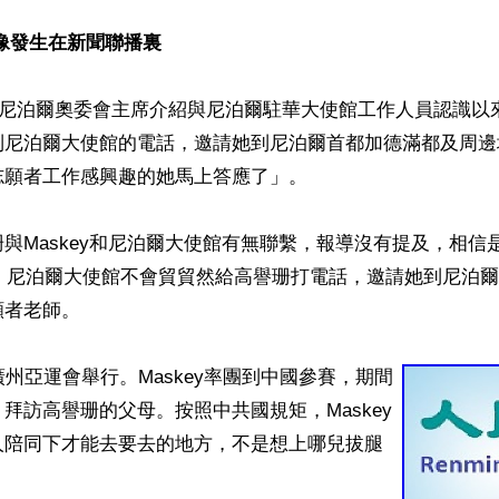
像發生在新聞聯播裏
月經尼泊爾奧委會主席介紹與尼泊爾駐華大使館工作人員認識以來
到尼泊爾大使館的電話，邀請她到尼泊爾首都加德滿都及周邊
願者工作感興趣的她馬上答應了」。

與Maskey和尼泊爾大使館有無聯繫，報導沒有提及，相信
末，尼泊爾大使館不會貿貿然給高譽珊打電話，邀請她到尼泊
者老師。

廣州亞運會舉行。Maskey率團到中國參賽，期間
拜訪高譽珊的父母。按照中共國規矩，Maskey
人陪同下才能去要去的地方，不是想上哪兒拔腿