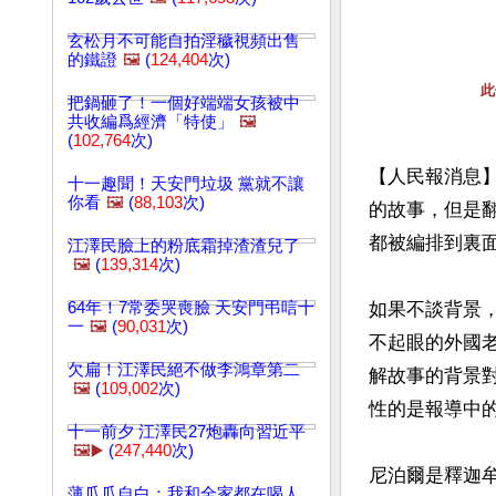
玄松月不可能自拍淫穢視頻出售
的鐵證
🖼️
(
124,404
次)
此
把鍋砸了！一個好端端女孩被中
共收編爲經濟「特使」
🖼️
(
102,764
次)
【人民報消息
十一趣聞！天安門垃圾 黨就不讓
你看
🖼️
(
88,103
次)
的故事，但是
都被編排到裏面
江澤民臉上的粉底霜掉渣渣兒了
🖼️
(
139,314
次)
64年！7常委哭喪臉 天安門弔唁十
如果不談背景
一
🖼️
(
90,031
次)
不起眼的外國
欠扁！江澤民絕不做李鴻章第二
解故事的背景
🖼️
(
109,002
次)
性的是報導中的
十一前夕 江澤民27炮轟向習近平
🖼️▶️
(
247,440
次)
尼泊爾是釋迦
薄瓜瓜自白：我和全家都在喝人