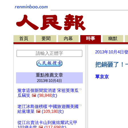
首頁
要聞
內幕
時事
幽默
2013年10月4日
把鍋砸了！
重點推薦文章
單京京
2013年10月4日
黨拿這個新聞當消遣 宋祖英薄瓜
瓜竊笑
🖼️
(
98,848
次)
老江冰島做榜樣 中國旅遊團美國
給黨壞菜
🖼️
(
109,180
次)
從江出賣法卡山到黨炫耀武元甲
102歲去世
🖼️
(
117,698
次)