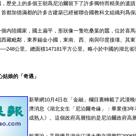
國，歷史上的多個王朝爲尼泊爾留下了許多獨特而精美的遺蹟
。首都加德滿都的許多古建築已經被聯合國教科文組織列爲保護
一個內陸國家，國土扁平，形狀像一隻吃桑葉的蠶，位於喜馬
西藏毗鄰，東界錫金小國，東南、西、南與印度接壤。其東西
5──248公里。總面積147181平方公里。略小於中國的湖北
心姑娘的「奇遇」
新華網10月4日在「金融」欄目裏轉載了武漢
濟消息《湖北女生「尼泊爾奇緣」：畢業僅3年
成熟人》。這個政府高層指的是尼泊爾政府高層