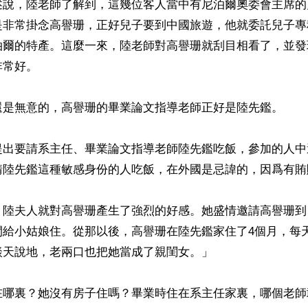
述說，陸老師了解到，這幾位客人當中有尼泊爾奧委會主席的
是非常掛念高譽珊，正好兒子要到中國旅遊，他就委託兒子專
泊爾的特產。這麼一來，陸老師對高譽珊就刮目相看了，並發
常好。

還是無意的，高譽珊的畢業論文指導老師正好是陸先鑑。

提出要請系主任、畢業論文指導老師陸先鑑吃飯，參加的人中
請陸先鑑這種敏感身份的人吃飯，在外國是忌諱的，因爲有賄賂
，陸夫人就對高譽珊產生了強烈的好感。她盛情邀請高譽珊到
間給小姑娘住。從那以後，高譽珊在陸先鑑家住了4個月，每
天說地，老兩口也把她當成了親閨女。」

哪裏？她沒有房子住嗎？畢業時住在系主任家裏，哪個老師敢