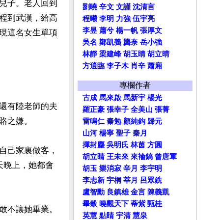
兒子。老人回到
劉曉
辛文
文謹
沈清言
程到武漢，給高
程曦
李明
力強
伍宇亮
李昱
蕭兮
楊一帆
張厚文
現這名女生單項
吳名
鄭凱義
龔奈
岳小強
林靜
梁建峰
胡玉睛
胡立晴
方逍臨
李子木
肖辛
蕭廂
專欄作者
古成
馬來啟
馬新宇
楊光
還有陸老師的夫
羅正豪
張幸子
全美山
張菁
之嫌。

雷鳴仁
秦勉
顏純鈎
歸元
山河
楊寧
聖子
秦月
撣封塵
吳明氏
林茵
方圓
自己家裏做客，
胡立睛
王未來
來褕鎬
曾唐軍
天晚上，她都會
胡玉
樂消寂
辛月
李宇明
李志新
宇桐
莘月
呂眾銑
盧智勳
良鎮雄
金言
陳義凱
畢穀
曉觀天下
蒂紫
甄桂
不讓她畢業。 

英慧
點睛
宇清
慧泉