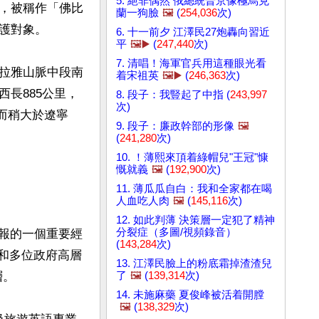
5. 絕非偶然 俄總統普京像極烏克
，被稱作「佛比
蘭一狗臉
🖼️
(
254,036
次)
對象。

6. 十一前夕 江澤民27炮轟向習近
平
🖼️▶️
(
247,440
次)
7. 清唱！海軍官兵用這種眼光看
拉雅山脈中段南
着宋祖英
🖼️▶️
(
246,363
次)
長885公里，
8. 段子：我豎起了中指 (
243,997
次)
省而稍大於遼寧
9. 段子：廉政幹部的形像
🖼️
(
241,280
次)
10. ！薄熙來頂着綠帽兒"王冠"慷
慨就義
🖼️
(
192,900
次)
11. 薄瓜瓜自白：我和全家都在喝
人血吃人肉
🖼️
(
145,116
次)
12. 如此判薄 決策層一定犯了精神
分裂症（多圖/視頻錄音）
晚報的一個重要經
(
143,284
次)
和多位政府高層
13. 江澤民臉上的粉底霜掉渣渣兒
了
🖼️
(
139,314
次)
。

14. 未施麻藥 夏俊峰被活着開膛
🖼️
(
138,329
次)