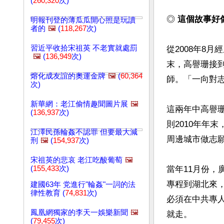
(
260,320
次)
◎ 
這個故事好
明報刊登的薄瓜瓜開心照是玩讀
者的
🖼️
(
118,267
次)
習近平收拾宋祖英 不老實就處罰
從2008年8
🖼️
(
136,949
次)
末，高譽珊接
熔化成友誼的奧運金牌
🖼️
(
60,364
師。「一向對志
次)
新華網：老江偷情趣聞圖片展
🖼️
這兩年中高譽珊
(
136,937
次)
則2010年年
江澤民孫輪姦不認罪 但要最大減
周邊城市做志願
刑
🖼️
(
154,937
次)
宋祖英的悲哀 老江吃酸葡萄
🖼️
(
155,433
次)
當年11月份，
專程到湖北來，
建國63年 党進行"輪姦"一詞的法
律性教育 (
74,831
次)
必須在中共專
鳳凰網獨家的李天一娛樂新聞
🖼️
就走。

(
79,455
次)