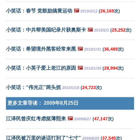
小笑话：春节 党鼓励搞黄运动
🖼️
(
26,169
次)
2010/2/12
小笑话：中共帮美国纪录片获奥斯卡
🖼️
(
25,252
次)
2010/2/3
小笑话：希望境外黑客经常来黑
🖼️
(
36,489
次)
2010/1/31
小笑话：小英子爱上老江的原因
🖼️
(
28,994
次)
2010/1/30
小笑话：“伟光正”两头抓
(
24,723
次)
2010/1/18
更多文章导读：
2009年8月25日
江泽民曾庆红考虑挺薄熙来
🖼️
(
47,147
次)
2009/8/27
江泽民被万里的谈话打到了“七寸”
(
37,545
次)
2009/8/26