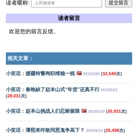
读者暱称:
读者留言
欢迎您的留言反馈。
相关文章：
小笑话：援疆特警殉职维稳一线
🖼️
(
32,540
次)
2010/2/26
小笑话：春晚缺了赵本山式“年货”还真不行
2010/2/21
(
28,031
次)
小笑话：赵本山挑战人们忍耐极限
🖼️
(
30,931
次)
2010/2/19
小笑话：薄熙来咋敢同恶鬼争高下？
(
26,498
次)
2010/2/14