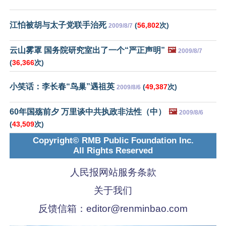
江怕被胡与太子党联手治死
(
56,802
次)
2009/8/7
云山雾罩 国务院研究室出了一个“严正声明”
🖼️
2009/8/7
(
36,366
次)
小笑话：李长春“鸟巢”遇祖英
(
49,387
次)
2009/8/6
60年国殇前夕 万里谈中共执政非法性（中）
🖼️
2009/8/6
(
43,509
次)
Copyright© RMB Public Foundation Inc.
All Rights Reserved
人民报网站服务条款
关于我们
反馈信箱：
editor@renminbao.com