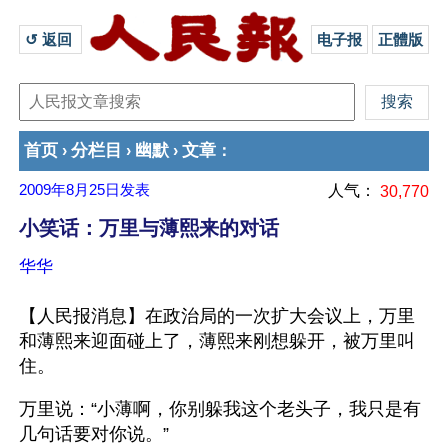
↺ 返回 
电子报
正體版
首页
分栏目
幽默
文章
›
›
›
：
2009年8月25日
发表
人气：
30,770
小笑话：万里与薄熙来的对话
华华
【人民报消息】在政治局的一次扩大会议上，万里
和薄熙来迎面碰上了，薄熙来刚想躲开，被万里叫
住。
万里说：“小薄啊，你别躲我这个老头子，我只是有
几句话要对你说。”