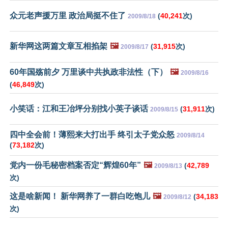
众元老声援万里 政治局挺不住了
(
40,241
次)
2009/8/18
新华网这两篇文章互相掐架
🖼️
(
31,915
次)
2009/8/17
60年国殇前夕 万里谈中共执政非法性（下）
🖼️
2009/8/16
(
46,849
次)
小笑话：江和王冶坪分别找小英子谈话
(
31,911
次)
2009/8/15
四中全会前！薄熙来大打出手 终引太子党众怒
2009/8/14
(
73,182
次)
党内一份毛秘密档案否定“辉煌60年”
🖼️
(
42,789
2009/8/13
次)
这是啥新闻！ 新华网养了一群白吃饱儿
🖼️
(
34,183
2009/8/12
次)