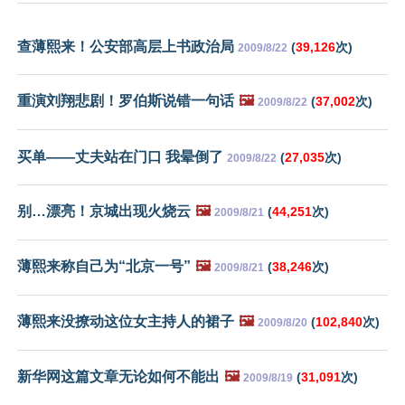
查薄熙来！公安部高层上书政治局
(
39,126
次)
2009/8/22
重演刘翔悲剧！罗伯斯说错一句话
🖼️
(
37,002
次)
2009/8/22
买单——丈夫站在门口 我晕倒了
(
27,035
次)
2009/8/22
别…漂亮！京城出现火烧云
🖼️
(
44,251
次)
2009/8/21
薄熙来称自己为“北京一号”
🖼️
(
38,246
次)
2009/8/21
薄熙来没撩动这位女主持人的裙子
🖼️
(
102,840
次)
2009/8/20
新华网这篇文章无论如何不能出
🖼️
(
31,091
次)
2009/8/19