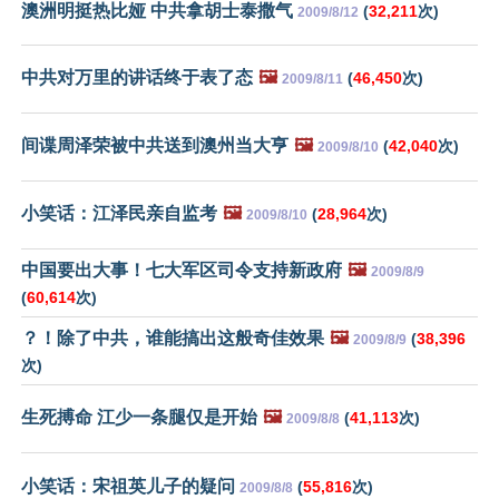
澳洲明挺热比娅 中共拿胡士泰撒气
(
32,211
次)
2009/8/12
中共对万里的讲话终于表了态
🖼️
(
46,450
次)
2009/8/11
间谍周泽荣被中共送到澳州当大亨
🖼️
(
42,040
次)
2009/8/10
小笑话：江泽民亲自监考
🖼️
(
28,964
次)
2009/8/10
中国要出大事！七大军区司令支持新政府
🖼️
2009/8/9
(
60,614
次)
？！除了中共，谁能搞出这般奇佳效果
🖼️
(
38,396
2009/8/9
次)
生死搏命 江少一条腿仅是开始
🖼️
(
41,113
次)
2009/8/8
小笑话：宋祖英儿子的疑问
(
55,816
次)
2009/8/8