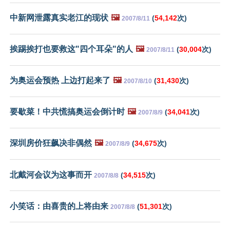
中新网泄露真实老江的现状
🖼️
(
54,142
次)
2007/8/11
挨踢挨打也要救这"四个耳朵"的人
🖼️
(
30,004
次)
2007/8/11
为奥运会预热 上边打起来了
🖼️
(
31,430
次)
2007/8/10
要歇菜！中共慌搞奥运会倒计时
🖼️
(
34,041
次)
2007/8/9
深圳房价狂飙决非偶然
🖼️
(
34,675
次)
2007/8/9
北戴河会议为这事而开
(
34,515
次)
2007/8/8
小笑话：由喜贵的上将由来
(
51,301
次)
2007/8/8