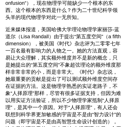
onfusion”），现在物理学可能缺少一个根本的东
西。这个根本的东西是什么？作为二十世纪科学领
头羊的现代物理学对此一无所知。
近来媒体报道，美国哈佛大学理论物理学家丽莎-蓝
道尔（Lisa Randall）由于提出“第五度空间”（a fifth 
dimension），被美国《时代》杂志评为二零零七年
一百名最有影响力的人物之一。她的方法直观，容
易让大众理解，其实额外维度并不是新的概念，只
是她提出的“第五度空间”不象超弦理论的额外维度那
样非常非常的小，而是非常大。《时代》杂志说，
她最重要的贡献是提出了可以测试额外维度空间存
在证据的方法。这是物理学熟悉的实证老路子，不
象“人择原理”那样，尽管有很多证据支持，但因为难
以用实证方法验证，所以不少物理学家抵制“人择原
理”，是其中一个原因。对于“人择原理”，有人还会
联想到科学界更加敏感的宇宙是不是由“智力设计”的
问题（即宇宙是不是由高智慧生命设计创造的），