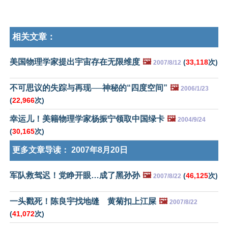
相关文章：
美国物理学家提出宇宙存在无限维度
🖼️
(
33,118
次)
2007/8/12
不可思议的失踪与再现──神秘的“四度空间”
🖼️
2006/1/23
(
22,966
次)
幸运儿！美籍物理学家杨振宁领取中国绿卡
🖼️
2004/9/24
(
30,165
次)
更多文章导读：
2007年8月20日
军队救驾迟！党睁开眼…成了黑孙孙
🖼️
(
46,125
次)
2007/8/22
一头戳死！陈良宇找地缝 黄菊扣上江屎
🖼️
2007/8/22
(
41,072
次)