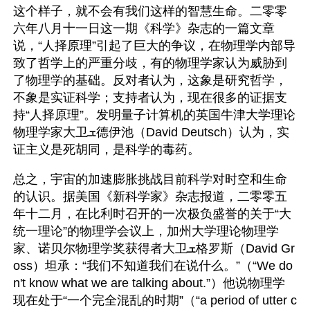
这个样子，就不会有我们这样的智慧生命。二零零
六年八月十一日这一期《科学》杂志的一篇文章
说，“人择原理”引起了巨大的争议，在物理学内部导
致了哲学上的严重分歧，有的物理学家认为威胁到
了物理学的基础。反对者认为，这象是研究哲学，
不象是实证科学；支持者认为，现在很多的证据支
持“人择原理”。发明量子计算机的英国牛津大学理论
物理学家大卫ܫ德伊池（David Deutsch）认为，实
证主义是死胡同，是科学的毒药。
总之，宇宙的加速膨胀挑战目前科学对时空和生命
的认识。据美国《新科学家》杂志报道，二零零五
年十二月，在比利时召开的一次极负盛誉的关于“大
统一理论”的物理学会议上，加州大学理论物理学
家、诺贝尔物理学奖获得者大卫ܫ格罗斯（David Gr
oss）坦承：“我们不知道我们在说什么。”（“We do
n't know what we are talking about.”）他说物理学
现在处于“一个完全混乱的时期”（“a period of utter c