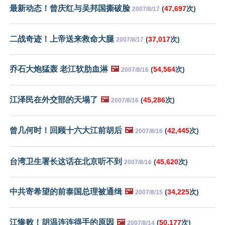
最新动态！曾庆红与吴邦国撕破脸
(
47,697
次)
2007/8/17
二战奇迹！上帝送来救命大腿
(
37,017
次)
2007/8/17
乔石大炮猛轰 老江软肋血淋
🖼️
(
54,564
次)
2007/8/16
江泽民在外交部的天塌了
🖼️
(
45,286
次)
2007/8/16
曾几何时！回顾十六大江前胡后
🖼️
(
42,445
次)
2007/8/16
台湾卫生署长这话在北京听不到
(
45,620
次)
2007/8/16
中共寄希望的前泰国总理被通缉
🖼️
(
34,225
次)
2007/8/15
江惨败！胡温连连得手的原因
🖼️
(
50,177
次)
2007/8/14