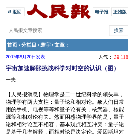
↺ 返回 
电子报
正體版
首页
分栏目
寰宇
文章
›
›
›
：
2007年8月20日
发表
人气：
39,118
宇宙加速膨胀挑战科学对时空的认识（图）
一夫
【人民报消息】物理学是二十世纪科学的领头羊，
物理学有两大支柱：量子论和相对论。象人们日常
用的手机、电视等等和量子论有关，核武器、核能
源等和相对论有关。然而困惑物理学界的是，量子
论和相对论互不相容，基本观点相互冲突：量子论
是基于几率解释，而相对论是决定论。爱因斯坦对