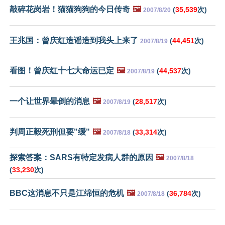
敲碎花岗岩！猫猫狗狗的今日传奇
🖼️
(
35,539
次)
2007/8/20
王兆国：曾庆红造谣造到我头上来了
(
44,451
次)
2007/8/19
看图！曾庆红十七大命运已定
🖼️
(
44,537
次)
2007/8/19
一个让世界晕倒的消息
🖼️
(
28,517
次)
2007/8/19
判周正毅死刑但要"缓"
🖼️
(
33,314
次)
2007/8/18
探索答案：SARS有特定发病人群的原因
🖼️
2007/8/18
(
33,230
次)
BBC这消息不只是江绵恒的危机
🖼️
(
36,784
次)
2007/8/18