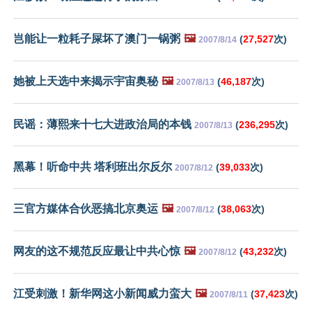
岂能让一粒耗子屎坏了澳门一锅粥
🖼️
(
27,527
次)
2007/8/14
她被上天选中来揭示宇宙奥秘
🖼️
(
46,187
次)
2007/8/13
民谣：薄熙来十七大进政治局的本钱
(
236,295
次)
2007/8/13
黑幕！听命中共 塔利班出尔反尔
(
39,033
次)
2007/8/12
三官方媒体合伙恶搞北京奥运
🖼️
(
38,063
次)
2007/8/12
网友的这不规范反应最让中共心惊
🖼️
(
43,232
次)
2007/8/12
江受刺激！新华网这小新闻威力蛮大
🖼️
(
37,423
次)
2007/8/11