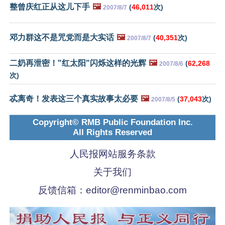
整曾庆红正从这儿下手
🖼️
(
46,011
次)
2007/8/7
邓力群这不是咒党而是大实话
🖼️
(
40,351
次)
2007/8/7
二奶再泄密！"红太阳"闪烁这样的光辉
🖼️
(
62,268
2007/8/6
次)
忒离奇！发表这三个真实故事太必要
🖼️
(
37,043
次)
2007/8/5
Copyright© RMB Public Foundation Inc.
All Rights Reserved
人民报网站服务条款
关于我们
反馈信箱：
editor@renminbao.com