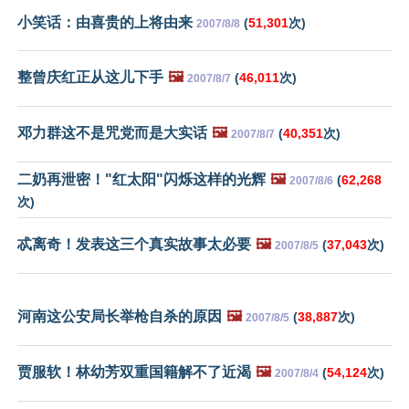
小笑话：由喜贵的上将由来
(
51,301
次)
2007/8/8
整曾庆红正从这儿下手
🖼️
(
46,011
次)
2007/8/7
邓力群这不是咒党而是大实话
🖼️
(
40,351
次)
2007/8/7
二奶再泄密！"红太阳"闪烁这样的光辉
🖼️
(
62,268
2007/8/6
次)
忒离奇！发表这三个真实故事太必要
🖼️
(
37,043
次)
2007/8/5
河南这公安局长举枪自杀的原因
🖼️
(
38,887
次)
2007/8/5
贾服软！林幼芳双重国籍解不了近渴
🖼️
(
54,124
次)
2007/8/4