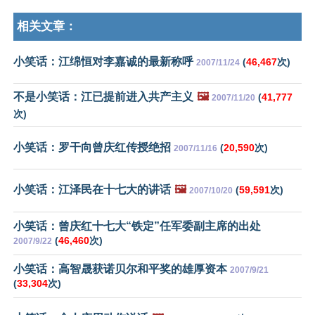
相关文章：
小笑话：江绵恒对李嘉诚的最新称呼
(
46,467
次)
2007/11/24
不是小笑话：江已提前进入共产主义
🖼️
(
41,777
2007/11/20
次)
小笑话：罗干向曾庆红传授绝招
(
20,590
次)
2007/11/16
小笑话：江泽民在十七大的讲话
🖼️
(
59,591
次)
2007/10/20
小笑话：曾庆红十七大“铁定”任军委副主席的出处
(
46,460
次)
2007/9/22
小笑话：高智晟获诺贝尔和平奖的雄厚资本
2007/9/21
(
33,304
次)