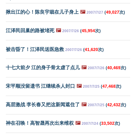
揪出江的心！陈良宇栽在儿子身上
🖼️
(
49,027
次)
2007/7/27
江泽民回巢的路被堵死
🖼️
(
45,954
次)
2007/7/26
被击昏了！江泽民送医急救
(
41,620
次)
2007/7/26
十七大前夕 江的身子骨太虚了点儿
🖼️
(
40,469
次)
2007/7/26
宋平顺没留遗书 江继续杀人封口
🖼️
(
47,468
次)
2007/7/25
高层激战 李长春又把这新闻遮住了
🖼️
(
42,432
次)
2007/7/25
神在召唤！高智晟再次出来维权
🖼️
(
33,502
次)
2007/7/24