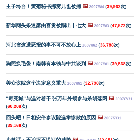
主子垮台！黄菊秘书挪窝儿也被捕
🖼️
(
39,962
次)
2007/8/4
新华网头条透露由喜贵被踢出十七大
🖼️
(
47,572
次)
2007/8/3
河北省这遭恶报的事不可不放心上
(
36,788
次)
2007/8/2
狗照换毛像！南韩有本钱与中共谈判
🖼️
(
39,568
次)
2007/8/1
美众议院这个决定意义重大
(
32,790
次)
2007/8/1
"毒死城"与温对着干 张万年外甥参与杀胡落网
🖼️
2007/7/31
(
60,208
次)
回头吧！日相安倍参议院选举惨败的原因
🖼️
2007/7/31
(
39,166
次)
小笑话：王冶坪不惧江的威胁
🖼️
(
42,651
次)