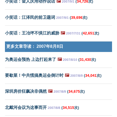
小笑话：金人庆用动作说话
🖼️
(
34,726
次)
2007/9/1
小笑话：江泽民的前卫题词
(
39,696
次)
2007/9/1
小笑话：王冶坪不惧江的威胁
🖼️
(
42,651
次)
2007/7/31
更多文章导读：
2007年8月8日
为奥运会预热 上边打起来了
🖼️
(
31,430
次)
2007/8/10
要歇菜！中共慌搞奥运会倒计时
🖼️
(
34,041
次)
2007/8/9
深圳房价狂飙决非偶然
🖼️
(
34,675
次)
2007/8/9
北戴河会议为这事而开
(
34,515
次)
2007/8/8