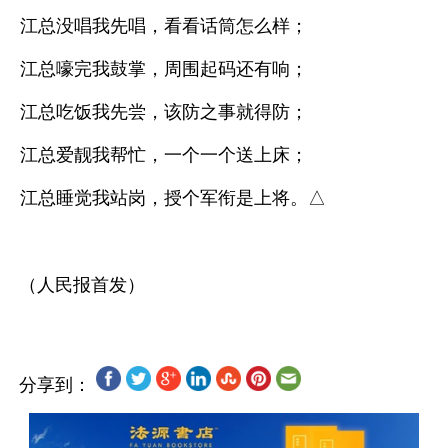
江总没唱我先唱，看看话筒怎么样；
江总嚎完我鼓掌，周围起码还有响；
江总吃饭我先尝，该防之事就得防；
江总爱靓我帮忙，一个一个送上床；
江总睡觉我站岗，授个军衔是上将。△
分享到：