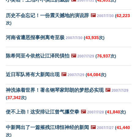
2007/7/31
历史不会忘记！一份震天撼地的演说辞
🖼️
(
62,223
2007/7/30
次)
河南省遭恶报事例离奇至极
(
43,935
次)
2007/7/30
陈希同至今依然让江泽民惧怕
🖼️
(
76,937
次)
2007/7/29
近日军队将有大新闻出现
🖼️
(
64,084
次)
2007/7/29
神洗涤着世界！著名钢琴家郎朗的梦想必实现
🖼️
2007/7/29
(
37,342
次)
使不上劲！这安排让江曾气攥空拳
🖼️
(
41,840
次)
2007/7/28
中新网出了一篇摧残江绵恒神经的新闻
🖼️
(
41,440
2007/7/27
次)