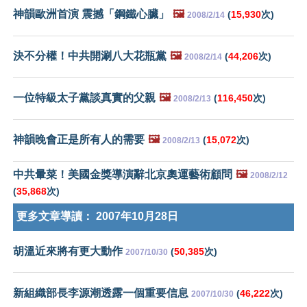
神韻歐洲首演 震撼「鋼鐵心臟」
🖼️
(
15,930
次)
2008/2/14
決不分權！中共開涮八大花瓶黨
🖼️
(
44,206
次)
2008/2/14
一位特級太子黨談真實的父親
🖼️
(
116,450
次)
2008/2/13
神韻晚會正是所有人的需要
🖼️
(
15,072
次)
2008/2/13
中共暈菜！美國金獎導演辭北京奧運藝術顧問
🖼️
2008/2/12
(
35,868
次)
更多文章導讀：
2007年10月28日
胡溫近來將有更大動作
(
50,385
次)
2007/10/30
新組織部長李源潮透露一個重要信息
(
46,222
次)
2007/10/30