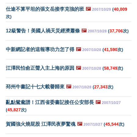
仕途不算平坦的張文岳接李克強的班
🖼️
(
40,009
2007/10/29
次)
12級警告！美國人禍天災經濟蕭條
🖼️
(
37,706
次)
2007/10/28
中新網記者的這報導功力怎了得
🖼️
(
41,590
次)
2007/10/28
江澤民怕俞正聲入主上海的原因
🖼️
(
58,749
次)
2007/10/28
邳州牛書記十七大載譽歸來
🖼️
(
27,343
次)
2007/10/28
亂點鴛鴦譜！江西省委書記接任公安部長
🖼️
2007/10/27
(
45,827
次)
賀國強火燒屁股 江澤民夜夢驚魂
🖼️
(
45,544
次)
2007/10/27