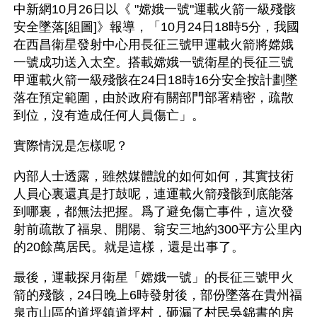
中新網10月26日以《 "嫦娥一號"運載火箭一級殘骸
安全墜落[組圖]》報導，「10月24日18時5分，我國
在西昌衛星發射中心用長征三號甲運載火箭將嫦娥
一號成功送入太空。搭載嫦娥一號衛星的長征三號
甲運載火箭一級殘骸在24日18時16分安全按計劃墜
落在預定範圍，由於政府有關部門部署精密，疏散
到位，沒有造成任何人員傷亡」。
實際情況是怎樣呢？
內部人士透露，雖然媒體說的如何如何，其實技術
人員心裏還真是打鼓呢，連運載火箭殘骸到底能落
到哪裏，都無法把握。爲了避免傷亡事件，這次發
射前疏散了福泉、開陽、翁安三地約300平方公里內
的20餘萬居民。就是這樣，還是出事了。
最後，運載探月衛星「嫦娥一號」的長征三號甲火
箭的殘骸，24日晚上6時發射後，部份墜落在貴州福
泉市山區的道坪鎮道坪村，砸漏了村民吳錦書的房