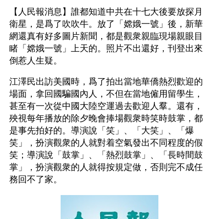
【人民報消息】誰都知道中共在十七大後要放探月
衛星，是爲了吹吹牛。放了「嫦娥一號」後，新華
網還真有好多圖片新聞，都是觀衆親臨現場親眼目
睹「嫦娥一號」上天的。照片不出還好，刊登出來
倒惹人生疑。
江澤民出訪美國時，爲了拍出當地華僑熱烈歡迎的
場面，拿回國騙國內人，不但在當地僱用留學生，
甚至有一次從中國大陸空運過去歡迎人羣。還有，
殃視每年播放的除夕晚會捧場觀衆時笑時鼓掌，都
是事先拍好的。導演說「笑」、「大笑」、「爆
笑」，扮演觀衆的人就對着空氣發出不同程度的假
笑；導演說「鼓掌」、「熱烈鼓掌」、「長時間鼓
掌」，扮演觀衆的人就得按規定做，否則完不成任
務回不了家。