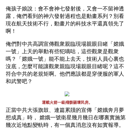
俺孩子娘說：會不會神七發射後，又會一不留神透
露，俺們看到的神六發射過程也是動畫系列？別看
現在航天技術不行，動畫片的科技水平還真領先了
啊！
俺們對中共高調宣傳觀衆親臨現場親眼目睹「嫦娥
一號」上天的舉動有些犯嘀咕，這些觀衆是觀衆
嗎？「嫦娥一號」能不能上去天，技術人員心裏也
沒底，怎麼可能讓觀衆親臨現場親眼目睹呢？這不
符合中共的老規矩啊。他們應該都是穿便服的軍人
和武警吧？
運載火箭一級殘骸砸壞民房。
正當中共大張旗鼓、連篇累牘的宣傳「嫦娥奔月夢
想成真」時， 嫦娥一號衛星幾月幾日在哪裏實施第
幾次近地點變軌時，有一個真消息沒有如實報導。