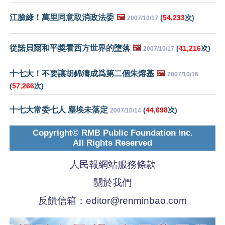
江臉綠！萬里同意取消政法委
🖼️
(
54,233
次)
2007/10/17
從諾貝爾和平獎看西方世界的墮落
🖼️
(
41,216
次)
2007/10/17
十七大！不要讓胡錦濤成爲第二個朱熔基
🖼️
2007/10/16
(
57,266
次)
十七大常委七人 塵埃未落定
(
44,698
次)
2007/10/14
Copyright© RMB Public Foundation Inc.
All Rights Reserved
人民報網站服務條款
關於我們
反饋信箱：
editor@renminbao.com