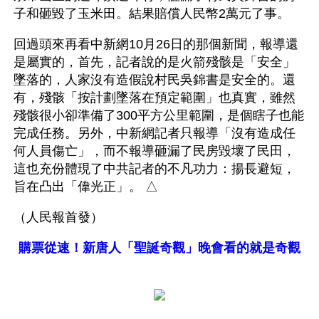
子和砸毀了玉米田。結果賠償人民幣2萬元了事。
回過頭來再看中新網10月26日的那個新聞，報導還
是屬實的，首先，記者說的是火箭殘骸是「安全」
墜落的，人家沒有造假說村民吳錦書是安全的。還
有，殘骸「按計劃墜落在預定範圍」也真實，雖然
殘骸很小卻準備了300平方公里範圍，是個瞎子也能
完成任務。另外，中新網記者只報導「沒有造成任
何人員傷亡」，而不報導砸漏了民房毀壞了民田，
這也充份體現了中共記者的不凡功力：揚長避短，
旨在凸出「偉光正」。 △
（人民報首發）
購票從速！新唐人「聖誕奇觀」晚會看的就是奇觀