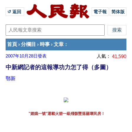
↺ 返回 
電子報
简体版
首頁
分欄目
時事
文章
›
›
›
：
2007年10月28日
發表
人氣：
41,590
中新網記者的這報導功力怎了得（多圖）
鄂新
 "嫦娥一號"運載火箭一級殘骸墜落砸壞民房！