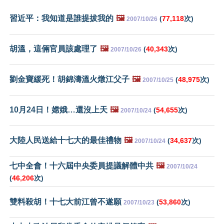
習近平：我知道是誰提拔我的
🖼️
(
77,118
次)
2007/10/26
胡溫，這倆官員該處理了
🖼️
(
40,343
次)
2007/10/26
劉金寶緩死！胡錦濤溫火燉江父子
🖼️
(
48,975
次)
2007/10/25
10月24日！嫦娥…還沒上天
🖼️
(
54,655
次)
2007/10/24
大陸人民送給十七大的最佳禮物
🖼️
(
34,637
次)
2007/10/24
七中全會！十六屆中央委員提議解體中共
🖼️
2007/10/24
(
46,206
次)
雙料殺胡！十七大前江曾不遂願
(
53,860
次)
2007/10/23