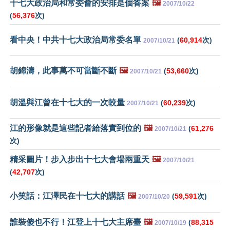
十七大政治局和常委會的安排是個答案
🖼️
2007/10/22
(
56,376
次)
看中央！中共十七大政治局常委名單
(
60,914
次)
2007/10/21
胡錦濤，此事萬不可當斷不斷
🖼️
(
53,660
次)
2007/10/21
胡溫與江曾在十七大的一次較量
(
60,239
次)
2007/10/21
江的形像就是這些記者給落實到位的
🖼️
(
61,276
2007/10/21
次)
精采圖片！步入步出十七大會場兩重天
🖼️
2007/10/21
(
42,707
次)
小笑話：江澤民在十七大的講話
🖼️
(
59,591
次)
2007/10/20
誰裝傻也不行！江登上十七大主席臺
🖼️
(
88,315
2007/10/19