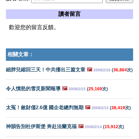
讀者留言
歡迎您的留言反饋。
相關文章：
細脖兒縮回三天！中共擡出三篇文章
🖼️
(
36,864
次)
2008/2/16
令人憤怒的雪災新聞報導
🖼️
(
25,169
次)
2008/2/15
太冤！斂財僅2.6億 國企老總判無期
🖼️
(
38,419
次)
2008/2/15
神韻告別杜伊斯堡 奔赴法蘭克福
🖼️
(
15,912
次)
2008/2/14