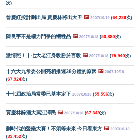
次)
曾慶紅按計劃出局 賈慶林將出大丑
🖼️
(
64,229
次)
2007/10/19
陳良宇不是權力鬥爭的犧牲品
🖼️
(
50,880
次)
2007/10/18
激情照！十七大老江身教勝於言教
🖼️
(
75,940
次)
2007/10/18
十六大九常委公開亮相推遲38分鐘的原因
🖼️
2007/10/18
(
67,924
次)
十七屆政治局常委已基本定下
(
55,596
次)
2007/10/18
賈慶林醉酒大罵江澤民
🖼️
(
67,349
次)
2007/10/18
劃時代的聲樂大賽！不須等未來 今日看東方
🖼️
2007/10/18
(
33,452
次)