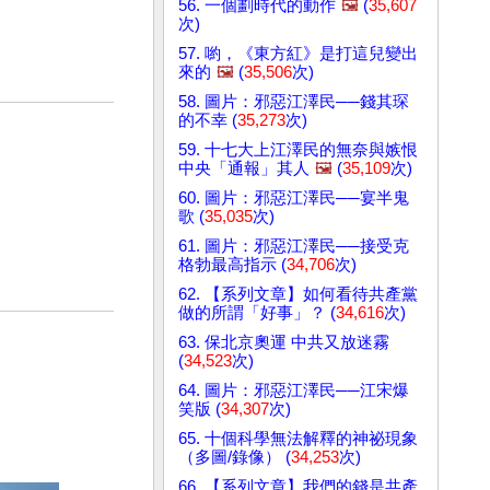
56. 一個劃時代的動作
🖼️
(
35,607
次)
57. 喲，《東方紅》是打這兒變出
來的
🖼️
(
35,506
次)
58. 圖片：邪惡江澤民──錢其琛
的不幸 (
35,273
次)
59. 十七大上江澤民的無奈與嫉恨
中央「通報」其人
🖼️
(
35,109
次)
60. 圖片：邪惡江澤民──宴半鬼
歌 (
35,035
次)
61. 圖片：邪惡江澤民──接受克
格勃最高指示 (
34,706
次)
62. 【系列文章】如何看待共產黨
做的所謂「好事」？ (
34,616
次)
63. 保北京奧運 中共又放迷霧
(
34,523
次)
64. 圖片：邪惡江澤民──江宋爆
笑版 (
34,307
次)
65. 十個科學無法解釋的神祕現象
（多圖/錄像） (
34,253
次)
66. 【系列文章】我們的錢是共產