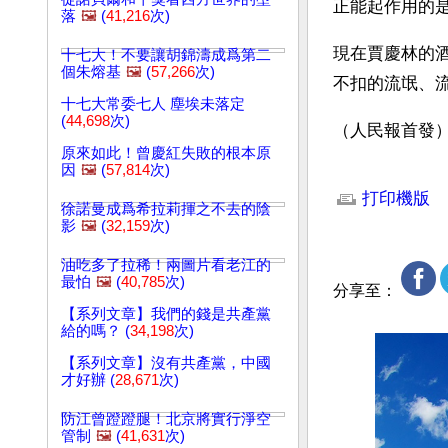
正能起作用的
落
🖼️
(
41,216
次)
現在賈慶林的
十七大！不要讓胡錦濤成爲第二
個朱熔基
🖼️
(
57,266
次)
不扣的流氓、
十七大常委七人 塵埃未落定
(
44,698
次)
（人民報首發
原來如此！曾慶紅失敗的根本原
因
🖼️
(
57,814
次)
文章網址: http://w
打印機版
徐諾曼成爲希拉莉揮之不去的陰
影
🖼️
(
32,159
次)
油吃多了拉稀！兩圖片看老江的
最怕
🖼️
(
40,785
次)
分享至：
【系列文章】我們的錢是共產黨
給的嗎？ (
34,198
次)
【系列文章】沒有共產黨，中國
才好辦 (
28,671
次)
防江曾蹬蹬腿！北京將實行淨空
管制
🖼️
(
41,631
次)