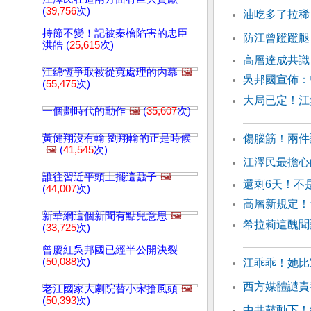
(
39,756
次)
油吃多了拉稀
持節不變！記被秦檜陷害的忠臣
防江曾蹬蹬腿
洪皓 (
25,615
次)
高層達成共識
江綿恆爭取被從寬處理的內幕
🖼️
吳邦國宣佈：
(
55,475
次)
大局已定！江
一個劃時代的動作
🖼️
(
35,607
次)
黃健翔沒有輸 劉翔輸的正是時候
傷腦筋！兩件
🖼️
(
41,545
次)
江澤民最擔心
誰往習近平頭上擺這蝨子
🖼️
還剩6天！不
(
44,007
次)
高層新規定！
新華網這個新聞有點兒意思
🖼️
希拉莉這醜聞
(
33,725
次)
曾慶紅吳邦國已經半公開決裂
(
50,088
次)
江乖乖！她比
西方媒體譴責
老江國家大劇院替小宋搶風頭
🖼️
(
50,393
次)
中共鼓動下！