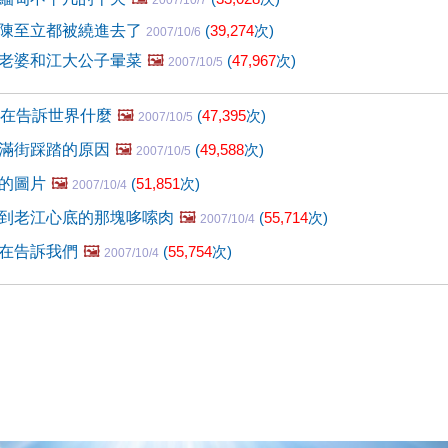
2007/10/7
陳至立都被繞進去了
(
39,274
次)
2007/10/6
老婆和江大公子暈菜
🖼️
(
47,967
次)
2007/10/5
息在告訴世界什麼
🖼️
(
47,395
次)
2007/10/5
滿街踩踏的原因
🖼️
(
49,588
次)
2007/10/5
的圖片
🖼️
(
51,851
次)
2007/10/4
到老江心底的那塊哆嗦肉
🖼️
(
55,714
次)
2007/10/4
在告訴我們
🖼️
(
55,754
次)
2007/10/4