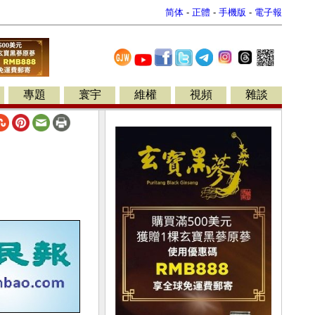
简体
-
正體
-
手機版
-
電子報
專題
寰宇
維權
視頻
雜談