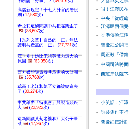
大雪成災之黑
的所謂「好事」？ (
34,616
次)
哏！江澤民在
高層新規定！十七大升官的潛規
則 (
47,580
次)
中央「從輕處
希拉莉這醜聞讓中共把嘴樂歪了
江澤民兩個兒
🖼️
(
38,607
次)
香港傳喚江澤
【系列文章】自己的「正」無法
曾慶紅公開把
證明共產黨的「正」 (
27,731
次)
周正毅「借錢
江乖乖！她比宋祖英魔力還大的
原因
🖼️
(
63,358
次)
中國司法將面
西方媒體譴責養共爲患的大財團
西班牙法院下
🖼️
(
35,768
次)
忒高！老江和陳至立都被繞進去
了 (
39,274
次)
小笑話：江澤
中共舉辦「特奧會」與製造殘疾
人
🖼️
(
22,922
次)
誰裝傻也不行
這新聞讓黃菊老婆和江大公子暈
曾慶紅按計劃
菜
🖼️
(
47,967
次)