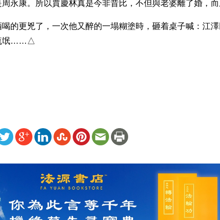
是周永康。所以賈慶林真是今非昔比，不但與老婆離了婚，而
酒喝的更兇了，一次他又醉的一塌糊塗時，砸着桌子喊：江澤
流氓……△
）
ww.renminbao.com/rmb/articles/2007/10/18/45864b.html