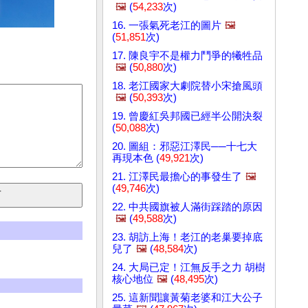
🖼️
(
54,233
次)
16. 一張氣死老江的圖片
🖼️
(
51,851
次)
17. 陳良宇不是權力鬥爭的犧牲品
🖼️
(
50,880
次)
18. 老江國家大劇院替小宋搶風頭
🖼️
(
50,393
次)
19. 曾慶紅吳邦國已經半公開決裂
(
50,088
次)
20. 圖組：邪惡江澤民──十七大
再現本色 (
49,921
次)
21. 江澤民最擔心的事發生了
🖼️
(
49,746
次)
22. 中共國旗被人滿街踩踏的原因
🖼️
(
49,588
次)
23. 胡訪上海！老江的老巢要掉底
兒了
🖼️
(
48,584
次)
24. 大局已定！江無反手之力 胡樹
核心地位
🖼️
(
48,495
次)
25. 這新聞讓黃菊老婆和江大公子