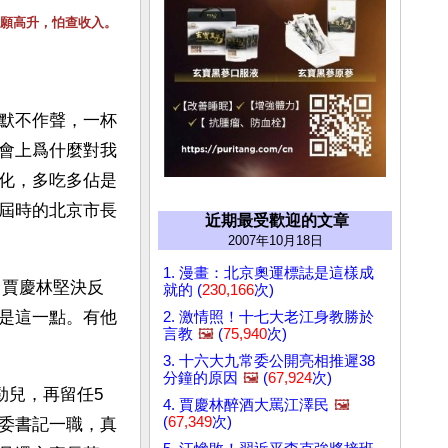
願高升，怕查收入。
默不作聲，一杯
會上爲什麼對我
化，多吃多佔是
屆時的北京市長
近期最受歡迎的文章
2007年10月18日
1. 漫畫：北京奧運標誌是這樣成
，賈慶林堅決反
就的 (
230,166
次)
是這一點。有他
2. 激情照！十七大老江身教勝於
言教
🖼️
(
75,940
次)
3. 十六大九常委公開亮相推遲38
分鐘的原因
🖼️
(
67,924
次)
勁兒，再留任5
4. 賈慶林醉酒大罵江澤民
🖼️
(
67,349
次)
委書記一職，真