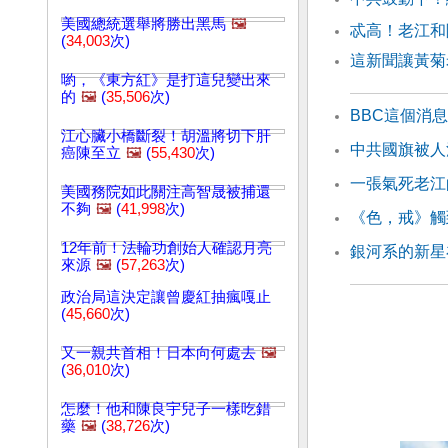
美國總統選舉將勝出黑馬
🖼️
忒高！老江和
(
34,003
次)
這新聞讓黃菊
喲，《東方紅》是打這兒變出來
的
🖼️
(
35,506
次)
BBC這個消
江心臟小橋斷裂！胡溫將切下肝
中共國旗被人
癌陳至立
🖼️
(
55,430
次)
一張氣死老江
美國務院如此關注高智晟被捕還
不夠
🖼️
(
41,998
次)
《色，戒》觸
12年前！法輪功創始人確認月亮
銀河系的新星
來源
🖼️
(
57,263
次)
政治局這決定讓曾慶紅抽瘋嘎止
(
45,660
次)
又一親共首相！日本向何處去
🖼️
(
36,010
次)
怎麼！他和陳良宇兒子一樣吃錯
藥
🖼️
(
38,726
次)