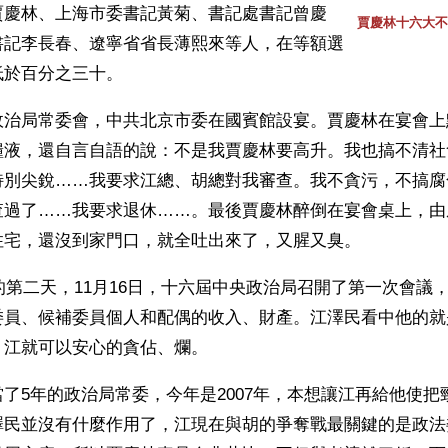
賈慶林、上海市委書記黃菊、書記處書記曾慶
賈慶林十六大不
書記李長春、遼寧省省長薄熙來等人，在等額選
低於百分之三十。
政治局常委會，中共北京市委在國賓館設宴。賈慶林在宴會上
糧液，還自言自語的說：不是我賈慶林要高升。我也搞不清社
特別尖銳……我要求江總、胡總對我審查。我不貪污，不搞腐
查過了……我要求退休……。最後賈慶林醉倒在宴會桌上，由
住宅，還沒到家門口，就全吐出來了，又腥又臭。
大的第二天，11月16日，十六屆中央政治局召開了第一次會議
委員、候補委員個人和配偶的收入、財產。江澤民看中他的就
，江就可以安心的貪佔、爛。
了5年的政治局常委，今年是2007年，本想讓江再給他使把
澤民並沒有什麼作用了，江現在與胡的爭奪戰最關鍵的是政法