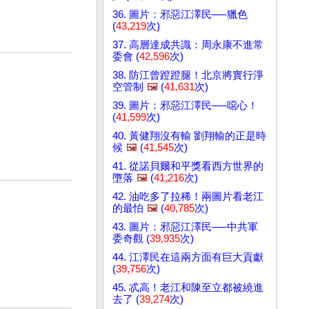
36. 圖片：邪惡江澤民──獵色
(
43,219
次)
37. 高層達成共識：周永康不進常
委會 (
42,596
次)
38. 防江曾蹬蹬腿！北京將實行淨
空管制
🖼️
(
41,631
次)
39. 圖片：邪惡江澤民──噁心！
(
41,599
次)
40. 黃健翔沒有輸 劉翔輸的正是時
候
🖼️
(
41,545
次)
41. 從諾貝爾和平獎看西方世界的
墮落
🖼️
(
41,216
次)
42. 油吃多了拉稀！兩圖片看老江
的最怕
🖼️
(
40,785
次)
43. 圖片：邪惡江澤民──中共軍
委奇觀 (
39,935
次)
44. 江澤民在這兩方面有巨大貢獻
(
39,756
次)
45. 忒高！老江和陳至立都被繞進
去了 (
39,274
次)