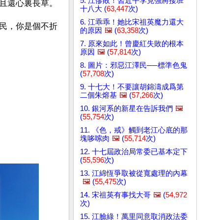
5. 江慘敗！習近平李克強將接班
且還心裏長草。
十八大 (
63,447
次)
6. 江乖乖！她比宋祖英魔力還大
民，你是個不折
的原因
🖼️
(
63,358
次)
7. 原來如此！曾慶紅失敗的根本
原因
🖼️
(
57,814
次)
8. 圖片：邪惡江澤民──標準色鬼
(
57,708
次)
9. 十七大！不要讓胡錦濤成爲第
二個朱熔基
🖼️
(
57,266
次)
10. 銀河系的新星在告訴我們
🖼️
(
55,754
次)
11. 《色，戒》觸到老江心底的那
塊哆嗦肉
🖼️
(
55,714
次)
12. 十七屆政治局常委已基本定下
(
55,596
次)
13. 江綿恆爭取被從寬處理的內幕
🖼️
(
55,475
次)
14. 宋祖英有事找大哥
🖼️
(
54,972
次)
15. 江臉綠！萬里同意取消政法委