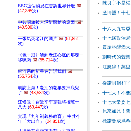
陳良宇不是權
BBC這個消息在告訴世界什麼
🖼️
(
47,395
次)
激情照！十七
中共國旗被人滿街踩踏的原因
🖼️
(
49,588
次)
十六大九常委
十七屆政治局
一張氣死老江的圖片
🖼️
(
51,851
次)
賈慶林醉酒大
《色，戒》觸到老江心底的那塊
劃時代的聲樂
哆嗦肉
🖼️
(
55,714
次)
江臉綠！萬里
銀河系的新星在告訴我們
🖼️
(
55,754
次)
從諾貝爾和平
胡訪上海！老江的老巢要掉底兒
了
🖼️
(
48,584
次)
十七大！不要
江慘敗！習近平李克強將接班十
十七大常委七
八大 (
63,447
次)
原來如此！曾
實現「九年制義務教育」 中共今
徐諾曼成爲希
年「大出血」 (
24,891
次)
江澤民在這兩方面有巨大貢獻