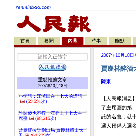
首頁
要聞
內幕
時事
幽默
2007年10月18日
賈慶林醉酒
重點推薦文章
陳東
2007年10月18日
小笑話：江澤民在十七大的講話
【人民報消息】
🖼️
(
59,591
次)
了主席團的第
誰裝傻也不行！江登上十七大主
託的名義，就
席臺
🖼️
(
88,315
次)
選人預備人選
曾慶紅按計劃出局 賈慶林將出大
丑
🖼️
(
64,229
次)