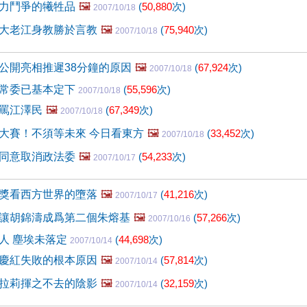
力鬥爭的犧牲品
🖼️
(
50,880
次)
2007/10/18
大老江身教勝於言教
🖼️
(
75,940
次)
2007/10/18
公開亮相推遲38分鐘的原因
🖼️
(
67,924
次)
2007/10/18
常委已基本定下
(
55,596
次)
2007/10/18
罵江澤民
🖼️
(
67,349
次)
2007/10/18
大賽！不須等未來 今日看東方
🖼️
(
33,452
次)
2007/10/18
同意取消政法委
🖼️
(
54,233
次)
2007/10/17
獎看西方世界的墮落
🖼️
(
41,216
次)
2007/10/17
讓胡錦濤成爲第二個朱熔基
🖼️
(
57,266
次)
2007/10/16
人 塵埃未落定
(
44,698
次)
2007/10/14
慶紅失敗的根本原因
🖼️
(
57,814
次)
2007/10/14
拉莉揮之不去的陰影
🖼️
(
32,159
次)
2007/10/14