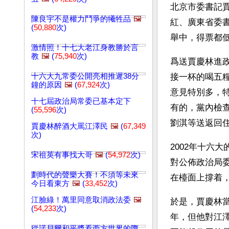
北京市委書記
陳良宇不是權力鬥爭的犧牲品
🖼️
紅、廣東省委
(
50,880
次)
舉中，得票都
激情照！十七大老江身教勝於言
教
🖼️
(
75,940
次)
爲送賈慶林進
十六大九常委公開亮相推遲38分
接一杯的喝五
鐘的原因
🖼️
(
67,924
次)
意見特別多，
十七屆政治局常委已基本定下
有的，黨內檢
(
55,596
次)
劉淇等送返回
賈慶林醉酒大罵江澤民
🖼️
(
67,349
次)
2002年十六
宋祖英有事找大哥
🖼️
(
54,972
次)
對公佈政治局
劃時代的聲樂大賽！不須等未來
在檯面上撐着
今日看東方
🖼️
(
33,452
次)
江臉綠！萬里同意取消政法委
🖼️
於是，賈慶林當
(
54,233
次)
年，但他對江
從諾貝爾和平獎看西方世界的墮