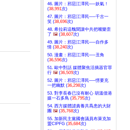
46. 圖片：邪惡江澤民──妖氣！
(
38,991
次)
47. 圖片：邪惡江澤民──千古一
笑 (
38,696
次)
48. 希拉莉這醜聞讓中共把嘴樂歪
了
🖼️
(
38,607
次)
49. 圖片：邪惡江澤民──自作多
情 (
38,240
次)
50. 漫畫：邪惡江澤民──丑角
(
36,596
次)
51. 歐中對話 媒體聚焦活摘器官罪
行
🖼️
(
36,509
次)
52. 圖片：邪惡江澤民──愣要充
一把幽默 (
36,298
次)
53. 對李長春已沒有耐心 胡溫借港
媒一石多鳥 (
35,795
次)
54. 西方媒體譴責養共爲患的大財
團
🖼️
(
35,768
次)
55. 加新民主黨國會議員布萊克加
盟CIPFG (
35,684
次)