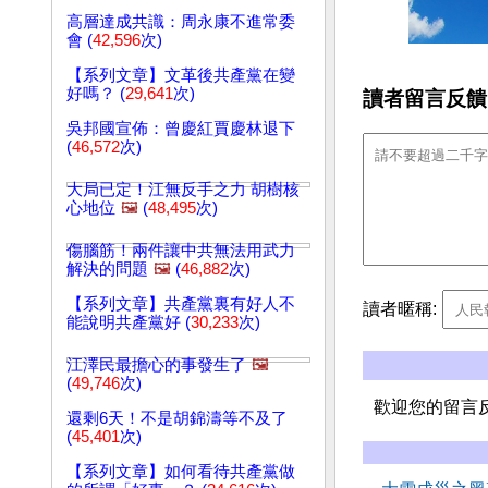
高層達成共識：周永康不進常委
會 (
42,596
次)
【系列文章】文革後共產黨在變
好嗎？ (
29,641
次)
讀者留言反饋
吳邦國宣佈：曾慶紅賈慶林退下
(
46,572
次)
大局已定！江無反手之力 胡樹核
心地位
🖼️
(
48,495
次)
傷腦筋！兩件讓中共無法用武力
解決的問題
🖼️
(
46,882
次)
【系列文章】共產黨裏有好人不
讀者暱稱:
能說明共產黨好 (
30,233
次)
江澤民最擔心的事發生了
🖼️
(
49,746
次)
歡迎您的留言
還剩6天！不是胡錦濤等不及了
(
45,401
次)
【系列文章】如何看待共產黨做