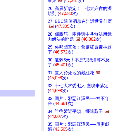
暈菜
🖼️
(
47,967
次)
26. 高層新規定！十七大升官的潛
規則 (
47,580
次)
27. BBC這個消息在告訴世界什麼
🖼️
(
47,395
次)
28. 傷腦筋！兩件讓中共無法用武
力解決的問題
🖼️
(
46,882
次)
29. 吳邦國宣佈：曾慶紅賈慶林退
下 (
46,572
次)
30. 還剩6天！不是胡錦濤等不及
了 (
45,401
次)
31. 置人於死地的藏紅花
🖼️
(
45,098
次)
32. 十七大常委七人 塵埃未落定
(
44,698
次)
33. 圖片：邪惡江澤民──神不守
舍 (
44,661
次)
34. 誰往習近平頭上擺這蝨子
🖼️
(
44,007
次)
35. 圖片：邪惡江澤民──辱妻獻
媚 (
43,505
次)