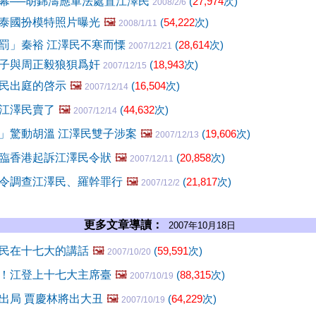
幕──胡錦濤應軍法處置江澤民
(
27,974
次)
2008/2/6
泰國扮模特照片曝光
🖼️
(
54,222
次)
2008/1/11
罰」秦裕 江澤民不寒而慄
(
28,614
次)
2007/12/21
子與周正毅狼狽爲奸
(
18,943
次)
2007/12/15
民出庭的啓示
🖼️
(
16,504
次)
2007/12/14
江澤民賣了
🖼️
(
44,632
次)
2007/12/14
」驚動胡溫 江澤民雙子涉案
🖼️
(
19,606
次)
2007/12/13
臨香港起訴江澤民令狀
🖼️
(
20,858
次)
2007/12/11
令調查江澤民、羅幹罪行
🖼️
(
21,817
次)
2007/12/2
更多文章導讀：
2007年10月18日
民在十七大的講話
🖼️
(
59,591
次)
2007/10/20
！江登上十七大主席臺
🖼️
(
88,315
次)
2007/10/19
出局 賈慶林將出大丑
🖼️
(
64,229
次)
2007/10/19