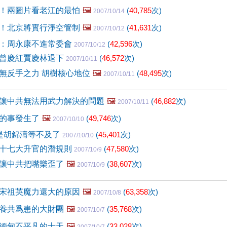
！兩圖片看老江的最怕
🖼️
(
40,785
次)
2007/10/14
！北京將實行淨空管制
🖼️
(
41,631
次)
2007/10/12
：周永康不進常委會
(
42,596
次)
2007/10/12
曾慶紅賈慶林退下
(
46,572
次)
2007/10/11
無反手之力 胡樹核心地位
🖼️
(
48,495
次)
2007/10/11
讓中共無法用武力解決的問題
🖼️
(
46,882
次)
2007/10/11
的事發生了
🖼️
(
49,746
次)
2007/10/10
是胡錦濤等不及了
(
45,401
次)
2007/10/10
十七大升官的潛規則
(
47,580
次)
2007/10/9
讓中共把嘴樂歪了
🖼️
(
38,607
次)
2007/10/9
宋祖英魔力還大的原因
🖼️
(
63,358
次)
2007/10/8
養共爲患的大財團
🖼️
(
35,768
次)
2007/10/7
緬甸不平凡的十天
🖼️
(
33,028
次)