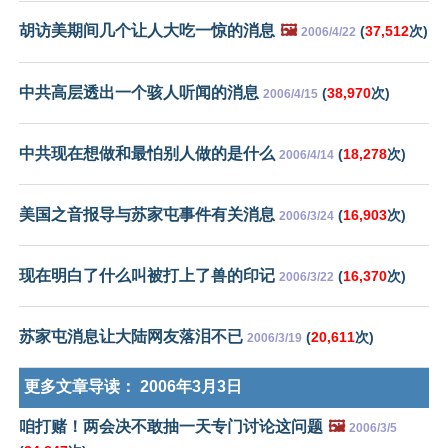
胡访美期间几个让人大吃一惊的消息
🖼️
(
37,512
次)
2006/4/22
中共高层透出一个骇人听闻的消息
(
38,970
次)
2006/4/15
中共现在想做和最怕别人做的是什么
(
18,278
次)
2006/4/14
美国之音报导与苏家屯事件有关消息
(
16,903
次)
2006/3/24
现在明白了什么叫被打上了兽的印记
(
16,370
次)
2006/3/22
苏家屯消息让大陆网友落泪不已
(
20,611
次)
2006/3/19
更多文章导读：
2006年3月3日
咱打赌！两会决不敢抽一天专门讨论这问题
🖼️
2006/3/5