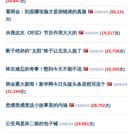
(
34,847
次)
看两会：到底哪张脸才是胡锦涛的真脸
🖼️
(
55,141
2006/3/5
次)
央视这次《对话》节目作用大大的
🖼️
(
19,217
次)
2006/3/5
断子绝孙的“太阳”终于让北京人急了
🖼️
(
25,738
次)
2006/3/5
终生难忘的奇事！憋到今天不能不说
🖼️
(
33,355
次)
2006/3/4
两会重大新闻！新华网今日头版头条居然写这个
🖼️
2006/3/4
(
31,244
次)
您感觉感觉这小故事里的内涵
🖼️
(
28,752
次)
2006/3/4
公安局是孙二娘的包子铺
(
19,581
次)
2006/3/4