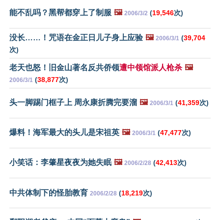
能不乱吗？黑帮都穿上了制服
🖼️
(
19,546
次)
2006/3/2
没长……！咒语在金正日儿子身上应验
🖼️
(
39,704
2006/3/1
次)
老天也怒！旧金山著名反共侨领
遭中领馆派人枪杀
🖼️
(
38,877
次)
2006/3/1
头一脚踢门框子上 周永康折腾完要溜
🖼️
(
41,359
次)
2006/3/1
爆料！海军最大的头儿是宋祖英
🖼️
(
47,477
次)
2006/3/1
小笑话：李肇星夜夜为她失眠
🖼️
(
42,413
次)
2006/2/28
中共体制下的怪胎教育
(
18,219
次)
2006/2/28