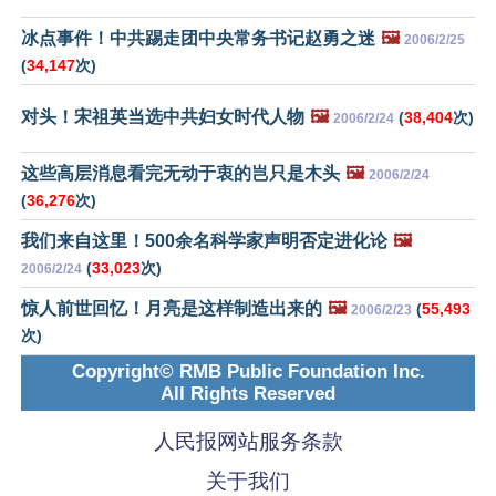
冰点事件！中共踢走团中央常务书记赵勇之迷
🖼️
2006/2/25
(
34,147
次)
对头！宋祖英当选中共妇女时代人物
🖼️
(
38,404
次)
2006/2/24
这些高层消息看完无动于衷的岂只是木头
🖼️
2006/2/24
(
36,276
次)
我们来自这里！500余名科学家声明否定进化论
🖼️
(
33,023
次)
2006/2/24
惊人前世回忆！月亮是这样制造出来的
🖼️
(
55,493
2006/2/23
次)
Copyright© RMB Public Foundation Inc.
All Rights Reserved
人民报网站服务条款
关于我们