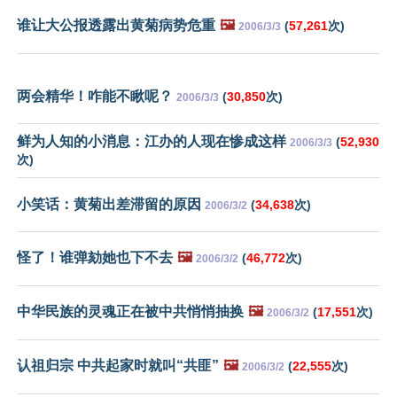
谁让大公报透露出黄菊病势危重
🖼️
(
57,261
次)
2006/3/3
两会精华！咋能不瞅呢？
(
30,850
次)
2006/3/3
鲜为人知的小消息：江办的人现在惨成这样
(
52,930
2006/3/3
次)
小笑话：黄菊出差滞留的原因
(
34,638
次)
2006/3/2
怪了！谁弹劾她也下不去
🖼️
(
46,772
次)
2006/3/2
中华民族的灵魂正在被中共悄悄抽换
🖼️
(
17,551
次)
2006/3/2
认祖归宗 中共起家时就叫“共匪”
🖼️
(
22,555
次)
2006/3/2