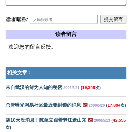
读者暱称:
读者留言
欢迎您的留言反馈。
相关文章：
来自武汉的鲜为人知的秘密
(
19,348
次)
2006/5/21
总管曝光网易社区最近要封锁的消息
🖼️
(
17,804
次)
2006/5/20
胡10天没消息！陈至立跟着老江逛山东
🖼️
(
42,555
2006/5/13
次)