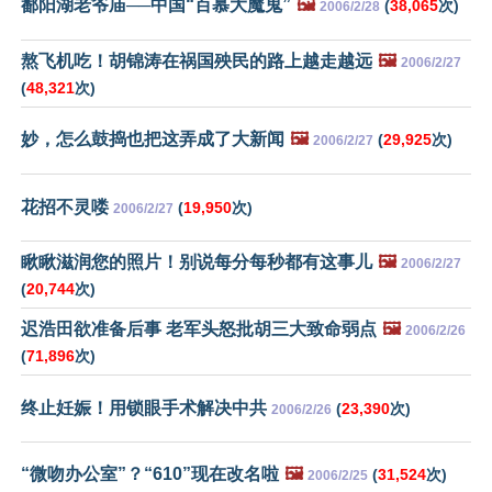
鄱阳湖老爷庙──中国“百慕大魔鬼”
🖼️
(
38,065
次)
2006/2/28
熬飞机吃！胡锦涛在祸国殃民的路上越走越远
🖼️
2006/2/27
(
48,321
次)
妙，怎么鼓捣也把这弄成了大新闻
🖼️
(
29,925
次)
2006/2/27
花招不灵喽
(
19,950
次)
2006/2/27
瞅瞅滋润您的照片！别说每分每秒都有这事儿
🖼️
2006/2/27
(
20,744
次)
迟浩田欲准备后事 老军头怒批胡三大致命弱点
🖼️
2006/2/26
(
71,896
次)
终止妊娠！用锁眼手术解决中共
(
23,390
次)
2006/2/26
“微吻办公室”？“610”现在改名啦
🖼️
(
31,524
次)
2006/2/25