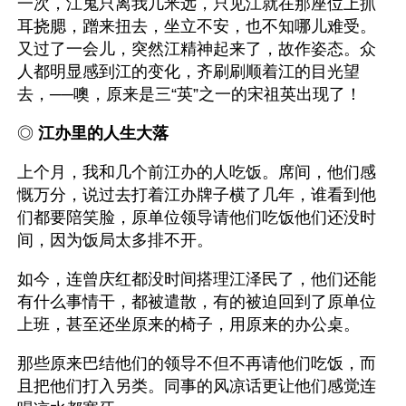
一次，江鬼只离我几米远，只见江就在那座位上抓
耳挠腮，蹭来扭去，坐立不安，也不知哪儿难受。
又过了一会儿，突然江精神起来了，故作姿态。众
人都明显感到江的变化，齐刷刷顺着江的目光望
去，──噢，原来是三“英”之一的宋祖英出现了！ 
◎ 
江办里的人生大落
上个月，我和几个前江办的人吃饭。席间，他们感
慨万分，说过去打着江办牌子横了几年，谁看到他
们都要陪笑脸，原单位领导请他们吃饭他们还没时
间，因为饭局太多排不开。
如今，连曾庆红都没时间搭理江泽民了，他们还能
有什么事情干，都被遣散，有的被迫回到了原单位
上班，甚至还坐原来的椅子，用原来的办公桌。
那些原来巴结他们的领导不但不再请他们吃饭，而
且把他们打入另类。同事的风凉话更让他们感觉连