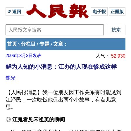
↺ 返回 
电子报
正體版
首页
分栏目
专题
文章
›
›
›
：
2006年3月3日
发表
人气：
52,930
鲜为人知的小消息：江办的人现在惨成这样
鲍光
【人民报消息】我一位朋友因工作关系有时能见到
江泽民，一次吃饭他侃出两个小故事，有点儿意
思。
◎ 
江鬼看见宋祖英的瞬间