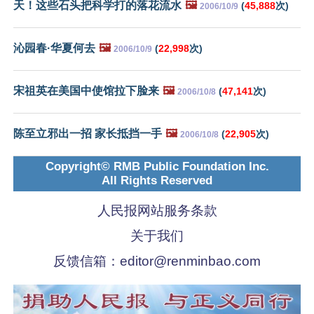
天！这些石头把科学打的落花流水
🖼️
(
45,888
次)
2006/10/9
沁园春·华夏何去
🖼️
(
22,998
次)
2006/10/9
宋祖英在美国中使馆拉下脸来
🖼️
(
47,141
次)
2006/10/8
陈至立邪出一招 家长抵挡一手
🖼️
(
22,905
次)
2006/10/8
Copyright© RMB Public Foundation Inc.
All Rights Reserved
人民报网站服务条款
关于我们
反馈信箱：
editor@renminbao.com