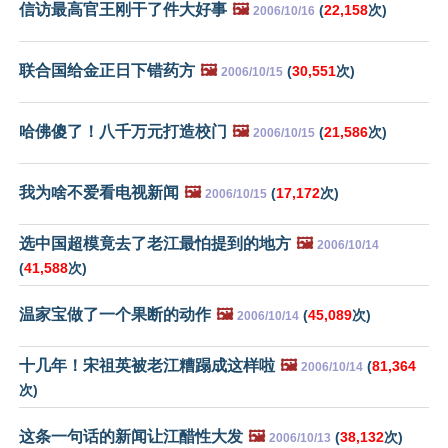
信访最高官王刚干了件大好事
🖼️
(
22,158
次)
2006/10/16
联合国给金正日下错药方
🖼️
(
30,551
次)
2006/10/15
哈佛傻了！八千万元打造校门
🖼️
(
21,586
次)
2006/10/15
我为啥不爱看电视新闻
🖼️
(
17,172
次)
2006/10/15
选中国超模竟去了老江最怕提到的地方
🖼️
2006/10/14
(
41,588
次)
温家宝做了一个果断的动作
🖼️
(
45,089
次)
2006/10/14
十几年！宋祖英被老江糟蹋成这样啦
🖼️
(
81,364
2006/10/14
次)
这条一句话的新闻让江醋性大发
🖼️
(
38,132
次)
2006/10/13