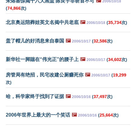
朱熔基惊揭十六大黑盖 陈良宇非斩首不可
🖼️
2006/10/18
(
74,866
次)
北京奥运陪葬娃英文名揭中共老底
🖼️
(
35,734
次)
2006/10/18
盖了帽儿的好消息来自泰国
🖼️
(
32,586
次)
2006/10/17
新华社一脚踹在“伟光正”的腰子上
🖼️
(
34,602
次)
2006/10/17
房管局有绝招，民宅改建公厕赚死你
🖼️
(
19,299
2006/10/17
次)
哈，科学家终于找到了证据
🖼️
(
37,497
次)
2006/10/16
2006年世界上最大的一个笑话
🖼️
(
25,664
次)
2006/10/16