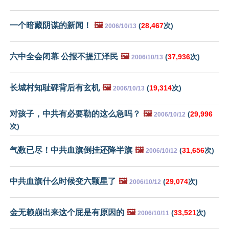
一个暗藏阴谋的新闻！
🖼️
(
28,467
次)
2006/10/13
六中全会闭幕 公报不提江泽民
🖼️
(
37,936
次)
2006/10/13
长城村知耻碑背后有玄机
🖼️
(
19,314
次)
2006/10/13
对孩子，中共有必要勒的这么急吗？
🖼️
(
29,996
2006/10/12
次)
气数已尽！中共血旗倒挂还降半旗
🖼️
(
31,656
次)
2006/10/12
中共血旗什么时候变六颗星了
🖼️
(
29,074
次)
2006/10/12
金无赖崩出来这个屁是有原因的
🖼️
(
33,521
次)
2006/10/11