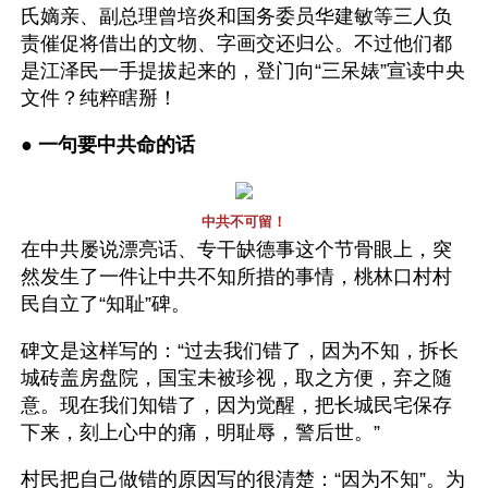
氏嫡亲、副总理曾培炎和国务委员华建敏等三人负
责催促将借出的文物、字画交还归公。不过他们都
是江泽民一手提拔起来的，登门向“三呆婊”宣读中央
文件？纯粹瞎掰！
● 
一句要中共命的话 
中共不可留！
在中共屡说漂亮话、专干缺德事这个节骨眼上，突
然发生了一件让中共不知所措的事情，桃林口村村
民自立了“知耻”碑。 
碑文是这样写的：“过去我们错了，因为不知，拆长
城砖盖房盘院，国宝未被珍视，取之方便，弃之随
意。现在我们知错了，因为觉醒，把长城民宅保存
下来，刻上心中的痛，明耻辱，警后世。”
村民把自己做错的原因写的很清楚：“因为不知”。为