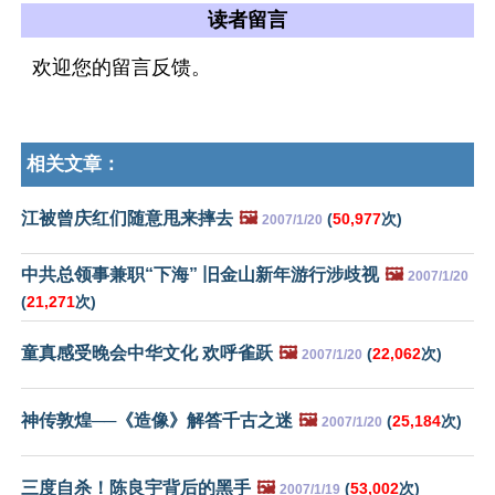
读者留言
欢迎您的留言反馈。
相关文章：
江被曾庆红们随意甩来摔去
🖼️
(
50,977
次)
2007/1/20
中共总领事兼职“下海” 旧金山新年游行涉歧视
🖼️
2007/1/20
(
21,271
次)
童真感受晚会中华文化 欢呼雀跃
🖼️
(
22,062
次)
2007/1/20
神传敦煌──《造像》解答千古之迷
🖼️
(
25,184
次)
2007/1/20
三度自杀！陈良宇背后的黑手
🖼️
(
53,002
次)
2007/1/19