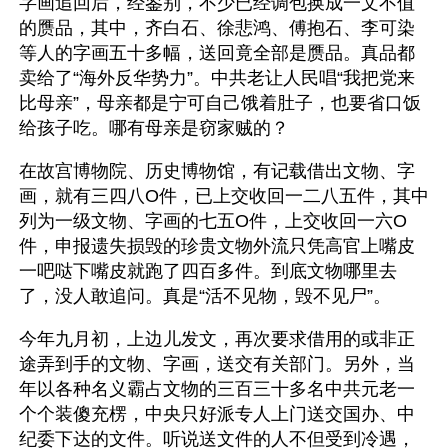
字画追回后，经鉴别，不少已经调包换成一文不值
的赝品，其中，齐白石、徐悲鸿、傅抱石、李可染
等人的字画五十多幅，送回竟全部是赝品。真品都
卖给了“海外反华势力”。中共老让人民唱“我把党来
比母亲”，母亲都是宁可自己饿着肚子，也要省口饭
给孩子吃。哪有母亲是窃家贼的？
在故宫博物院、历史博物馆，有记载借出文物、字
画，就有三四八O件，已上交收回一二八五件，其中
列为一级文物、字画的七五O件，上交收回一六O
件，申报遗失损毁的珍贵文物外流只凭高官上嘴皮
一吧哒下嘴皮就跑了四百多件。到底文物哪里去
了，没人敢追问。真是“活不见物，毁不见尸”。
今年九月初，上边儿发文，再次要求借用的或非正
途弄到手的文物、字画，送交有关部门。另外，当
年以各种名义霸占文物的三百三十多名中共元老一
个个装傻充楞，中央只好派专人上门送交国办、中
纪委下达的文件。听说送文件的人不但受到冷遇，