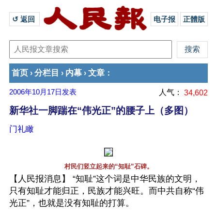
↺ 返回 
电子报
正體版
首页
分栏目
内幕
文章
›
›
›
：
2006年10月17日
发表
人气：
34,602
新华社一脚踹在“伟光正”的腰子上（多图）
门礼瞰
村民们竖立起来的“知耻”石碑。
【人民报消息】 “知耻”这个词是中华民族的文明，
只有知耻才能归正，民族才能兴旺。而中共自称“伟
光正”，也就是没有知耻的打算。 