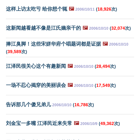
这样上访太吃亏 给你想个辄
🖼️
(
18,926
次)
2006/10/11
这新闻越看越不像是江氏嫡亲干的
🖼️
(
32,074
次)
2006/10/10
捧江臭脚！这些宋姘华府个唱题词都是证据
🖼️
2006/10/10
(
39,589
次)
江泽民很关心这个有趣新闻
🖼️
(
28,494
次)
2006/10/10
一场不忍心揭穿的美丽误会
🖼️
(
17,549
次)
2006/10/10
告诉那几个傻兄弟儿
(
16,786
次)
2006/10/10
刘金宝一多嘴 江泽民近来失常
🖼️
(
49,362
次)
2006/10/9