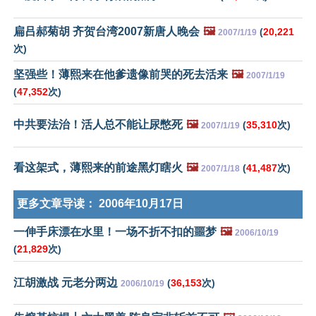
扁吕郝菊胡 齐贺台湾2007新唐人晚会
🖼️
(
20,221
2007/1/19
次)
坚强些！薄熙来在他爹遗像前哭的死去活来
🖼️
2007/1/19
(
47,352
次)
中共要法治！活人总不能让尿憋死
🖼️
(
35,310
次)
2007/1/19
看这架式，薄熙来的前途黑灯瞎火
🖼️
(
41,487
次)
2007/1/18
更多文章导读：
2006年10月17日
一伸手床漂在水里！一场不折不扣的噩梦
🖼️
2006/10/19
(
21,829
次)
江胡激战 元老分两边
(
36,153
次)
2006/10/19