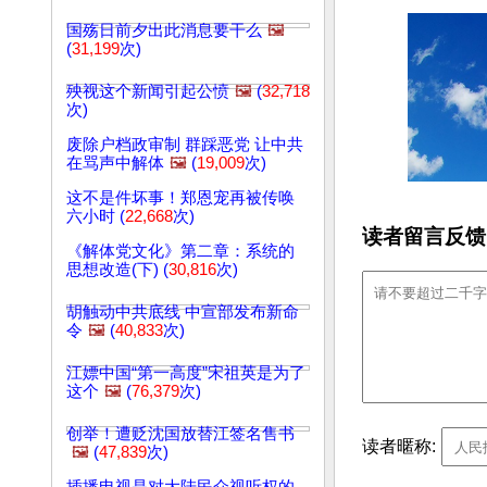
国殇日前夕出此消息要干么
🖼️
(
31,199
次)
殃视这个新闻引起公愤
🖼️
(
32,718
次)
废除户档政审制 群踩恶党 让中共
在骂声中解体
🖼️
(
19,009
次)
这不是件坏事！郑恩宠再被传唤
六小时 (
22,668
次)
读者留言反馈
《解体党文化》第二章：系统的
思想改造(下) (
30,816
次)
胡触动中共底线 中宣部发布新命
令
🖼️
(
40,833
次)
江嫖中国“第一高度”宋祖英是为了
这个
🖼️
(
76,379
次)
创举！遭贬沈国放替江签名售书
读者暱称:
🖼️
(
47,839
次)