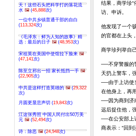
结果，商学珍
天！这些石头把科学打的落花流
水
🖼️
(
45,888
次)
访、申诉。
一位中共乡镇普通干部的自白
(
113,324
次)
他发现了一个
的官都在上头
《毛泽东：鲜为人知的故事》精
选：最后的日子
🖼️
(
48,953
次)
商学珍列举自
宋祖英在美国中使馆拉下脸来
🖼️
(
47,141
次)
──不穿警服
陈至立邪出一招 家长抵挡一手
🖼️
天扔上警车，强
(
22,905
次)
──由于上访
中共是这样打造英雄的
🖼️
(
29,322
在他身上，再
次)
──因为商到
月圆更显悲声切 (
19,843
次)
远后捉住他，
江这张秀照 中国人民付出50万美
──在公安部
元
🖼️
(
52,494
次)
商表示：“回
诗：除恶
🖼️
(
24,948
次)