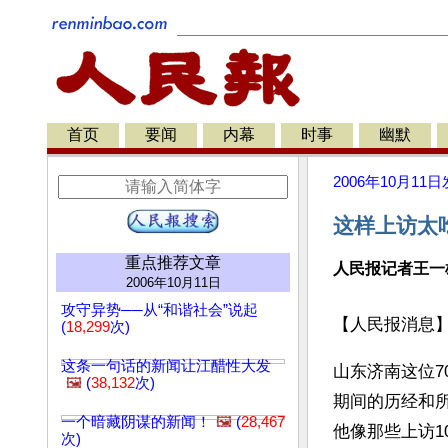
首页
要闻
内幕
时事
幽默
2006年10月11日
这样上访太
重点推荐文章
人民报记者王一
2006年10月11日
攻守异势──从“和谐社会”说起
【人民报消息
(
18,299
次)
这条一句话的新闻让江醋性大发
山东济南这位7
🖼️
(
38,132
次)
期间的历经和
一个暗藏阴谋的新闻！
🖼️
(
28,467
他像那些上访1
次)