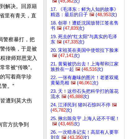
🖼️
(
49,362
次)
得到解决。回原籍
17. 《毛泽东：鲜为人知的故事》
精选：最后的日子
🖼️
(
48,953
次)
省里有青天，直
18. 创举！遭贬沈国放替江签名售
书
🖼️
(
47,839
次)
19. 死去的“红太阳”与真实的毛泽
局警察暴打，把
东
🖼️
(
47,335
次)
警传唤，于是被
20. 宋祖英在美国中使馆拉下脸来
🖼️
(
47,141
次)
维权律师郑恩宠入
21. 黄菊被扔出去！上海帮和江家
常常被“传唤”。
族拴在一起
🖼️
(
46,516
次)
的写着商学珍
22. 一张有趣味的图片！老婆双规
黄菊亮相
🖼️
(
46,061
次)
警。”
23. 天！这些石头把科学打的落花
流水
🖼️
(
45,888
次)
心皆遭到莫大伤
24. 江泽民到 猪叫石惊叫不停
🖼️
(
45,782
次)
25. 揪出陈良宇 上海人还不干呢！
🖼️
(
43,465
次)
南官方抗争到
26. 一次暗杀记实！高层有人要宰
刘京
🖼️
(
43,350
次)