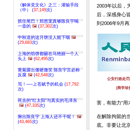
《解体党文化》之三：灌输手段
2003年以后
（中） (
37,149
次)
后，深感身心
抓住尾巴！郑恩宠真够陈良宇喝
到2006年9
一壶的
🖼️
(
37,302
次)
中秋送的这月饼没人能下咽
🖼️
(
29,683
次)
上海的馅饼都砸在马艳丽一个人
头上
🖼️
(
62,495
次)
黄菊露出僵硬微笑 陈良宇言必称
反腐
🖼️
(
42,548
次)
公安行政处罚
骂！──上苍赋予的机会 (
17,792
(商学珍
次)
死去的“红太阳”与真实的毛泽东
害，有能力“用
🖼️
(
47,335
次)
在解除拘留的当
揪出陈良宇 上海人还不干呢！
🖼️
(
43,465
次)
底。非要让北