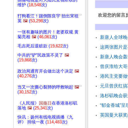
插播电视是对大陆民众视听权的
维护 (
18,548
次)
欢迎您的留言
打狗看江！踹倒陈良宇 抬出宋祖
英
🖼️
(
53,298
次)
一张有趣味的图片！老婆双规 黄
菊亮相
🖼️
(
46,061
次)
新唐人全球晚
毛吉死后退赃款 (
19,622
次)
这两张图片是
中共的“驴”民政策不灵了
🖼️
新唐人晚会轰
(
19,868
次)
曾庆淮给大哥
政治局通宵开会做出这个决定
🖼️
(
40,276
次)
港民主党要做
元旦曾庆红搞
当又一次撕心裂肺的呼救响起
🖼️
(
30,152
次)
洛杉矶晚会获
《人民报》
国殇日
在香港洛杉矶
“郁金香城”呈
落地
🖼️
(
25,341
次)
英国曼大获奖
快讯：扬州有线电视插播《九
评》 持续一夜 (
114,483
次)