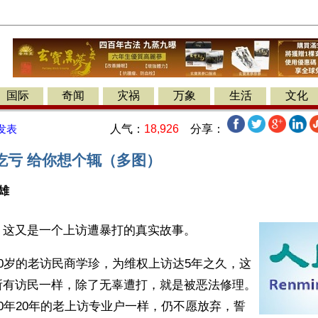
国际
奇闻
灾祸
万象
生活
文化
人气：
18,926
分享：
发表
吃亏 给你想个辄（多图）
雄
】这又是一个上访遭暴打的真实故事。
0岁的老访民商学珍，为维权上访达5年之久，这
所有访民一样，除了无辜遭打，就是被恶法修理。
0年20年的老上访专业户一样，仍不愿放弃，誓