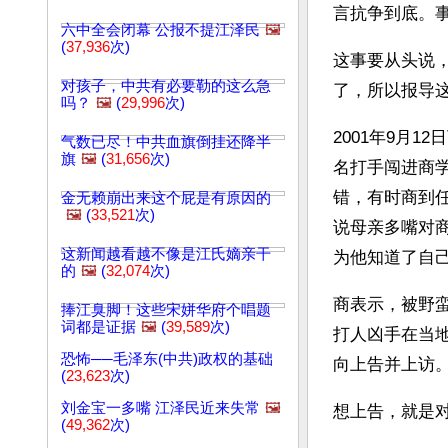
言抗争到底。
六中全会闭幕 公报不提江泽民
🖼️
(
37,936
次)
这事要从头说
对孩子，中共有必要勒的这么急
了，所以报导
吗？
🖼️
(
29,996
次)
2001年9月
气数已尽！中共血旗倒挂还降半
旗
🖼️
(
31,656
次)
名打手闯进商
错，有时商到
金无赖崩出来这个屁是有原因的
🖼️
(
33,521
次)
说母亲多嘴对
这新闻越看越不像是江氏嫡亲干
为他知道了自
的
🖼️
(
32,074
次)
商表示，被野蛮
捧江臭脚！这些宋姘华府个唱题
词都是证据
🖼️
(
39,589
次)
打人凶手在当
恐怖──毛泽东(中共)政权的基础
向上告并上访
(
23,623
次)
刘金宝一多嘴 江泽民近来失常
🖼️
想上告，就是
(
49,362
次)