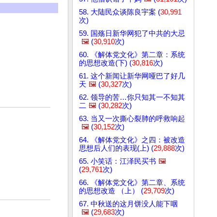
58. 大陆民众谈陈良宇案 (
30,991
次)
59. 国殇日新华网犯了中共的大忌
🖼️
(
30,910
次)
60. 《解体党文化》第二章：系统
的思想改造(下) (
30,816
次)
61. 这个新闻让新华网哑巴了好几
天
🖼️
(
30,327
次)
62. 领导的苦…你只知其一不知其
二
🖼️
(
30,282
次)
63. 当又一次撕心裂肺的呼救响起
🖼️
(
30,152
次)
64. 《解体党文化》之四：被改造
思想后人们的表现(上) (
29,888
次)
65. 小笑话：江泽民买书
🖼️
(
29,761
次)
66. 《解体党文化》第二章、系统
的思想改造 （上） (
29,709
次)
67. 中秋送的这月饼没人能下咽
🖼️
(
29,683
次)