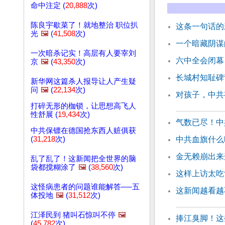
命中注定 (
20,888
次)
陈良宇歇菜了！就地整治 职位扒
这条一句话的
光
🖼️
(
41,508
次)
一个暗藏阴谋
一次暗杀记实！高层有人要宰刘
六中全会闭幕
京
🖼️
(
43,350
次)
长城村知耻碑
新华网这篇杀人报导让人产生疑
问
🖼️
(
22,134
次)
对孩子，中共
打碎无形的枷锁，让思想高飞人
性舒展 (
19,434
次)
气数已尽！中
中共保镖在德国抢东西人赃俱获
(
31,218
次)
中共血旗什么
金无赖崩出来
乱了乱了！这新闻把全世界的脑
袋都搅糊涂了
🖼️
(
38,560
次)
这样上访太吃
这怪病患者的问题谁能解答──五
这新闻越看越
体投地
🖼️
(
31,512
次)
江泽民到 猪叫石惊叫不停
🖼️
捧江臭脚！这
(
45,782
次)