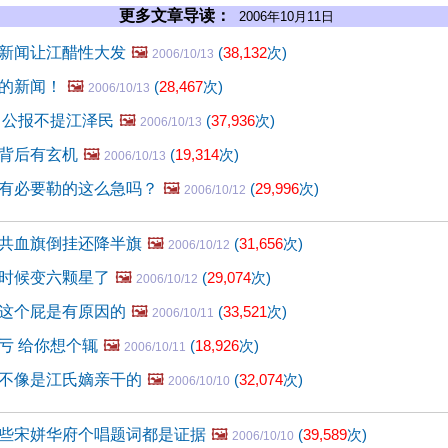
更多文章导读：
2006年10月11日
新闻让江醋性大发
🖼️
(
38,132
次)
2006/10/13
的新闻！
🖼️
(
28,467
次)
2006/10/13
 公报不提江泽民
🖼️
(
37,936
次)
2006/10/13
背后有玄机
🖼️
(
19,314
次)
2006/10/13
有必要勒的这么急吗？
🖼️
(
29,996
次)
2006/10/12
共血旗倒挂还降半旗
🖼️
(
31,656
次)
2006/10/12
时候变六颗星了
🖼️
(
29,074
次)
2006/10/12
这个屁是有原因的
🖼️
(
33,521
次)
2006/10/11
亏 给你想个辄
🖼️
(
18,926
次)
2006/10/11
不像是江氏嫡亲干的
🖼️
(
32,074
次)
2006/10/10
些宋姘华府个唱题词都是证据
🖼️
(
39,589
次)
2006/10/10