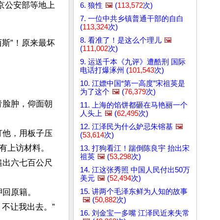
京公安部等地上
6. 狼性
🖼️
(
113,572
次)
7. 一位中共乡镇普通干部的自白
(
113,324
次)
8. 看准了！是这么个理儿
🖼️
斯”！原来最坏
(
111,002
次)
9. 运送千本《九评》遭酷刑 国际
电话打爆涿州 (
101,543
次)
10. 江嫖中国“第一高度”宋祖英是
为了这个
🖼️
(
76,379
次)
青脸肿，仰面朝
11. 上海的馅饼都砸在马艳丽一个
人头上
🖼️
(
62,495
次)
12. 江泽民为什么妒忌朱镕基
🖼️
打他，用板子压
(
53,614
次)
有上访材料。
13. 打狗看江！踹倒陈良宇 抬出宋
祖英
🖼️
(
53,298
次)
追出六七百公尺
14. 江这张秀照 中国人民付出50万
美元
🖼️
(
52,494
次)
15. 讲两个毛泽东鲜为人知的故事
押回原籍。
🖼️
(
50,882
次)
不让我出去。”
16. 刘金宝一多嘴 江泽民近来失常