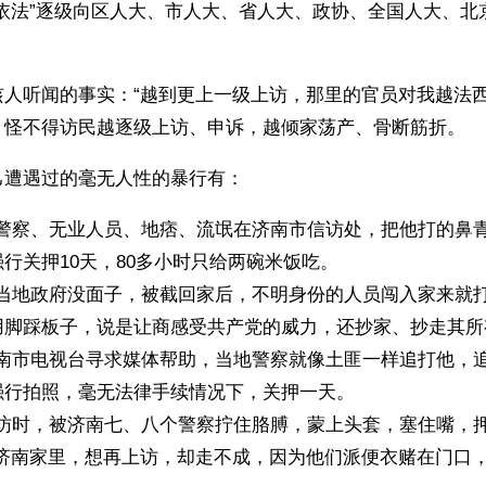
“依法”逐级向区人大、市人大、省人大、政协、全国人大、北
骇人听闻的事实：“越到更上一级上访，那里的官员对我越法西
，怪不得访民越逐级上访、申诉，越倾家荡产、骨断筋折。
己遭遇过的毫无人性的暴行有：
的警察、无业人员、地痞、流氓在济南市信访处，把他打的鼻
行关押10天，80多小时只给两碗米饭吃。 
使当地政府没面子，被截回家后，不明身份的人员闯入家来就
用脚踩板子，说是让商感受共产党的威力，还抄家、抄走其所
济南市电视台寻求媒体帮助，当地警察就像土匪一样追打他，
强行拍照，毫无法律手续情况下，关押一天。
上访时，被济南七、八个警察拧住胳膊，蒙上头套，塞住嘴，
到济南家里，想再上访，却走不成，因为他们派便衣赌在门口，