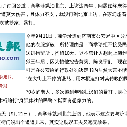
，为了讨回公道，商学珍飘泊北京、上访达两年，问题始终未
皆遭莫大伤害，且体力不支，就没再到北京上访，在家幻想着
月再次被抄家、暴打。
今年9月11日，商学珍遭到济南市公安局中区分
他的衣服撕破，所持理由是：商学珍拒不接受民
送进拘留所，拘留10天。这不禁让人想起上海
狱三年后，因为怕他控告黄菊、陈良宇们，现在
可是在公安给的行政处罚决定书内居然大言不惭
决定书 。
“在大街上不停的谩骂，用木棍追打对其传唤的民
提供)
70岁的老人，多次遭到年轻壮汉们的暴打，身
木棍追打”身强体壮的民警？挺富有想像力的。
天（9月21日），商学珍就到北京上访，他表示这次要与济
京衙门说出个道道儿来。其实这耽误工夫又毫无效果。