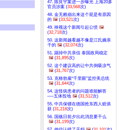
47. 陈良宇案进一步曝光 上海20多
官员涉案 (
33,568
次)
48. 金无赖崩出来这个屁是有原因
的
🖼️
(
33,521
次)
49. 殃视这个新闻引起公愤
🖼️
(
32,718
次)
50. 这新闻越看越不像是江氏嫡亲
干的
🖼️
(
32,074
次)
51. 踢掉中共亲信 泰国政局稳定
🖼️
(
31,895
次)
52. 这个建议高的让中共倒吸凉气
🖼️
(
31,767
次)
53. 克格勃雇“千里眼”监控美总统
🖼️
(
31,644
次)
54. 这怪病患者的问题谁能解答
──五体投地
🖼️
(
31,512
次)
55. 中共保镖在德国抢东西人赃俱
获 (
31,218
次)
56. 国殇日前夕出此消息要干么
🖼️
(
31,199
次)
57. 他信认错了干妈
🖼️
(
31,101
次)