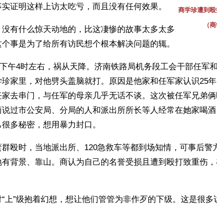
事实证明这样上访太吃亏，而且没有任何效果。
商学珍遭到殴
（商
，没有什么惊天动地的，比这凄惨的故事太多太多
这个事是为了给所有访民想个根本解决问题的辄。 
12日下午4时左右，祸从天降。济南铁路局机务段工会干部任军
学珍家里，对他劈头盖脑就打。原因是他家和任军家认识25
任家去串门，与任军的母亲几乎无话不谈。这次被任军兄弟俩
商说过市公安局、分局的人和派出所所长等人经常在她家喝酒
己很多秘密，想用暴力封口。
群殴时，当地派出所、120急救车等都到场知情，可事后警
地有背景、靠山。商认为自己的名誉受损且遭到殴打致重伤，
。
对“上”级抱着幻想，想让他们管管为非作歹的下级。这是很多