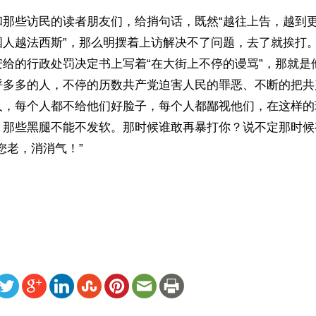
和那些访民的读者朋友们，给捎句话，既然“越往上告，越到
国人越法西斯”，那么明摆着上访解决不了问题，去了就挨打
给的行政处罚决定书上写着“在大街上不停的谩骂”，那就是
呼多多的人，不停的历数共产党迫害人民的罪恶、不断的把共
人，每个人都不给他们好脸子，每个人都鄙视他们，在这样的
，那些黑腿不能不发软。那时候谁敢再暴打你？说不定那时候
您老，消消气！”
 
ww.renminbao.com/rmb/articles/2006/10/11/41888.html