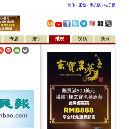
简体
-
正體
-
手机版
-
电子报
专题
寰宇
维权
视频
杂谈