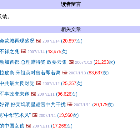
读者留言
反馈。
相关文章
会蒙城再现盛况
🖼️
(
20,897
次)
2007/1/14
不祥之兆
🖼️
(
43,975
次)
2007/1/14
动加首都 总理赠特奖 政要云集
🖼️
(
21,293
次)
2007/1/13
拉皮条 宋祖英对曾若即若离
🖼️
(
83,637
次)
2007/1/13
中共最大反对党
🖼️
(
25,257
次)
2007/1/12
军事政变未遂
🖼️
(
96,626
次)
2007/1/11
好评 好莱坞明星谴责中共干扰
🖼️
(
20,179
次)
2007/1/11
现“中华艺术风”
🖼️
(
19,960
次)
2007/1/11
的中国女孩
🖼️
(
17,268
次)
2007/1/11