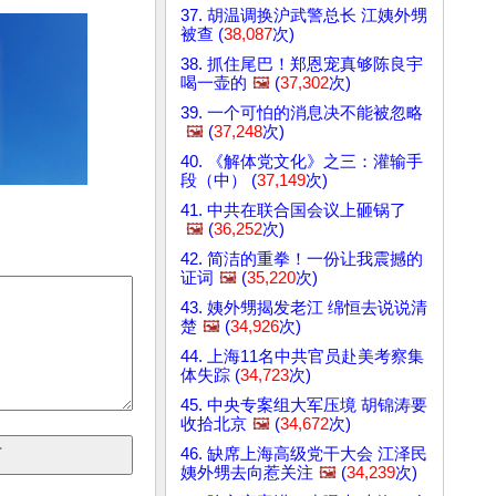
37. 胡温调换沪武警总长 江姨外甥
被查 (
38,087
次)
38. 抓住尾巴！郑恩宠真够陈良宇
喝一壶的
🖼️
(
37,302
次)
39. 一个可怕的消息决不能被忽略
🖼️
(
37,248
次)
40. 《解体党文化》之三：灌输手
段（中） (
37,149
次)
41. 中共在联合国会议上砸锅了
🖼️
(
36,252
次)
42. 简洁的重拳！一份让我震撼的
证词
🖼️
(
35,220
次)
43. 姨外甥揭发老江 绵恒去说说清
楚
🖼️
(
34,926
次)
44. 上海11名中共官员赴美考察集
体失踪 (
34,723
次)
45. 中央专案组大军压境 胡锦涛要
收拾北京
🖼️
(
34,672
次)
46. 缺席上海高级党干大会 江泽民
姨外甥去向惹关注
🖼️
(
34,239
次)