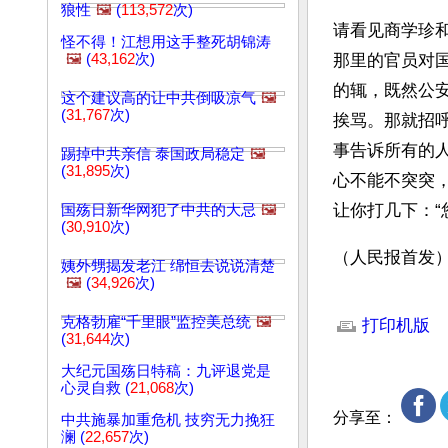
狼性
🖼️
(
113,572
次)
请看见商学珍
怪不得！江想用这手整死胡锦涛
🖼️
(
43,162
次)
那里的官员对
的辄，既然公安
这个建议高的让中共倒吸凉气
🖼️
(
31,767
次)
挨骂。那就招
事告诉所有的
踢掉中共亲信 泰国政局稳定
🖼️
(
31,895
次)
心不能不突突
让你打几下：“
国殇日新华网犯了中共的大忌
🖼️
(
30,910
次)
（人民报首发）
姨外甥揭发老江 绵恒去说说清楚
🖼️
(
34,926
次)
文章网址: http://w
克格勃雇“千里眼”监控美总统
🖼️
打印机版
(
31,644
次)
大纪元国殇日特稿：九评退党是
心灵自救 (
21,068
次)
分享至：
中共施暴加重危机 技穷无力挽狂
澜 (
22,657
次)