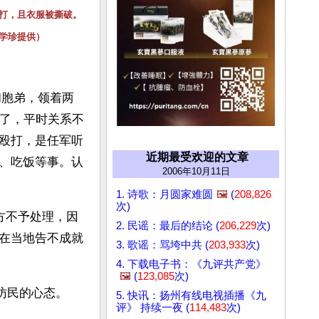
打，且衣服被撕破。
学珍提供）
和胞弟，领着两
年了，平时关系不
殴打，是任军听
近期最受欢迎的文章
、吃饭等事。认
2006年10月11日
1. 诗歌：月圆家难圆
🖼️
(
208,826
次)
方不予处理，因
2. 民谣：最后的结论 (
206,229
次)
在当地告不成就
3. 歌谣：骂垮中共 (
203,933
次)
4. 下载电子书：《九评共产党》
🖼️
(
123,085
次)
访民的心态。
5. 快讯：扬州有线电视插播《九
评》 持续一夜 (
114,483
次)