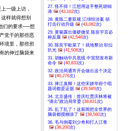
27. 怪不得！江想用这手整死胡锦
更上一级上访，
涛
🖼️
(
43,162
次)
。这样就得想别
28. 黄陈二妻双规 江绵恒涉案 胡
打击行动升级
🖼️
(
43,082
次)
他们的要求──想
29. 黄菊露出僵硬微笑 陈良宇言必
产党干的那些恶
称反腐
🖼️
(
42,548
次)
环境里，那些邪
30. 陈良宇歇菜了！就地整治 职位
扒光
🖼️
(
41,508
次)
有的伸过脑袋来
31. 胡触动中共底线 中宣部发布新
命令
🖼️
(
40,833
次)
32. 政治局通宵开会做出这个决定
🖼️
(
40,276
次)
33. 捧江臭脚！这些宋姘华府个唱
题词都是证据
🖼️
(
39,589
次)
34. 北京盛传：曾庆红贾庆林将被
“请出”政治局常委 (
38,831
次)
35. 乱了乱了！这新闻把全世界的
脑袋都搅糊涂了
🖼️
(
38,560
次)
36. 毛与倒霉刘少奇和打人江青
🖼️
(
38,200
次)