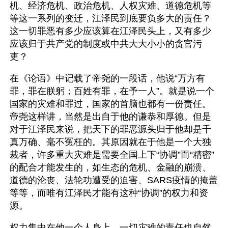
机、经济危机、政治危机、人权灾难、道德危机等
等这一系列的变迁，江泽民到底要负多大的责任？
这一切罪恶有多少应该算在江泽民头上，又有多少
应该归于共产党的制度或中共大大小小的贪官污
吏？
在《论语》中记载了帝尧的一段话，他说“万方有
罪，罪在朕躬；百姓有罪，在予一人”。就是说一个
国家的灾难和罪过，国家的首脑也都有一份责任。
帝尧这样讲，当然是出自于他的谦恭和厚德。但是
对于江泽民来说，把天下的罪恶源头归于他却是千
真万确、毫不冤枉的。其原因就在于他是一个大独
裁者，许多重大灾难是需要全国上下“协调”而“精密”
的配合才能发生的，如生态的危机、金融的崩溃、
道德的沦丧、法轮功遭受的迫害、SARS疫情的掩盖
等等，而唯有江泽民才能有这种“协调”的权力和资
源。
权力集中在他一个人身上，一切灾难的责任也自然