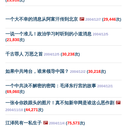
(
23,010
次)
一个大不幸的消息从阿富汗传到北京
🖼️
(
29,446
次)
2004/12/7
一说一个准儿！政治学习时听到的小道消息
2004/12/5
(
21,830
次)
千古罪人 万恶之首
(
30,238
次)
2004/12/5
如果中共垮台，谁来领导中国？
(
30,218
次)
2004/12/2
一个中共决不解密的密闻：毛泽东行宫的故事
2004/12/1
(
69,060
次)
一张令你跌跟头的图片！真不知新华网是谁这么恶作剧
🖼️
(
44,271
次)
2004/11/18
江泽民有一私生子
🖼️
(
75,573
次)
2004/11/4