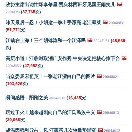
政协主席出访忙坏李肇星 贾庆林西班牙见国王闹笑儿
🖼️
(
37,765
次)
2004/9/8
昨天最后一忍！小胡这一拳出手漂亮 老江晕菜
🖼️
2004/8/31
(
51,771
次)
江栽在上海！三个胡锦涛和一个江泽民
🖼️
(
48,569
2004/8/31
次)
高层小道！江临时取消广安作秀 中央决定把核心捧下台
🖼️
(
47,952
次)
2004/8/22
当众委屈宋祖英！一张老江漂白自己的图片
🖼️
2004/8/21
(
103,626
次)
瞬间感悟：阳刚之美
(
16,435
次)
2004/8/16
玩过了火！越来越刺向自己的江氏民族主义
🖼️
2004/8/13
(
30,068
次)
胡温因势利导占上风 江家帮几次较量势渐弱
🖼️
2004/8/12