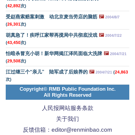
(
42,892
次)
受赵燕索赔案刺激 动北京麦当劳店的脑筋
🖼️
2004/8/7
(
26,301
次)
胡真急了！疾呼江家帮再搅局中共彻底没戏
🖼️
2004/7/22
(
43,450
次)
怕暗杀冒充小胡！新华网揭江泽民面临大洗牌
🖼️
2004/7/21
(
29,508
次)
江过继三个“亲儿” 陆军成了后娘养的
🖼️
(
24,863
2004/7/21
次)
Copyright© RMB Public Foundation Inc.
All Rights Reserved
人民报网站服务条款
关于我们
反馈信箱：
editor@renminbao.com