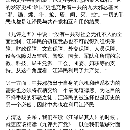
民则是中共的缩影，也是中共邪恶的集大成者。他
的发家史和“治国”史也充斥着中共的九大邪恶基因 
“邪、骗、煽、斗、抢、痞、间、灭、控”。一切的罪
恶也都是江泽民与共产党相互利用的结果。
《九评之五》中说：“没有中共对社会无孔不入的全
面控制，江泽民的镇压意志也不可能得到组织保
障、财政保障、文宣保障、外交保障、人员保障、
设备保障以及监狱、警察、国安、军队和所谓的宗
教、科技、民主党派、工会、团委、妇联等的支
持。从这个角度看，江泽民利用了共产党。”
另一方面，中共邪教出于自身的危机和维系权力的
需要也必须将权柄交给一个最无道德感、为达目的
不择手段的邪恶之徒，江泽民的被选择也是历史的
另一个必然，因此中共也在利用江泽民。
弄清这一关系，我们在读《江泽民其人》的时候，
就更应该精读《九评共产党》，以使我们能够对面