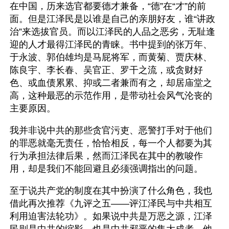
在中国，历来选官都要德才兼备，“德”在“才”的前
面。但是江泽民是以谁是自己的亲朋好友，谁“讲政
治”来选拔官员。而以江泽民的人品之恶劣，无耻逢
迎的人才最得江泽民的青睐。书中提到的张万年、
于永波、郭伯雄均是马屁将军，而黄菊、贾庆林、
陈良宇、李长春、吴官正、罗干之流，或贪财好
色、或血债累累、抑或二者兼而有之，却居庙堂之
高，这种最恶的示范作用，是带动社会风气沦丧的
主要原因。
我并非说中共的那些贪官污吏、恶警打手对于他们
的罪恶就毫无责任，恰恰相反，每一个人都要为其
行为承担法律后果，然而江泽民在其中的教唆作
用，却是我们不能回避且必须强调指出的问题。
至于说共产党的制度在其中扮演了什么角色，我也
借此再次推荐《九评之五——评江泽民与中共相互
利用迫害法轮功》。如果说中共是万恶之源，江泽