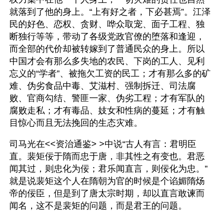
就落到了他的身上。“上有好之者，下必甚焉”。江泽
民的好色、恋权、贪财、哗众取宠、面子工程、独
断独行等等，带动了各级党政官僚的堕落和逢迎，
而全部的代价却被转嫁到了普通民众的身上。所以
中国才会有那么多失地的农民、下岗的工人、见利
忘义的“学者”、被拖欠工资的民工；才有那么多的矿
难、伪劣食品中毒、艾滋村、强制拆迁、司法腐
败、官商勾结、警匪一家、伪劣工程；才有军队的
腐败走私；才有毒品、妓女和性病的蔓延；才有触
目惊心而且无法挽回的生态灾难。
司马光在<<资治通鉴> >中说“古人有言：君明臣
直。裴矩佞于隋而忠于唐，非其性之有变也。君恶
闻其过，则忠化为佞；君乐闻直言，则佞化为忠。”
就是说裴矩这个人在隋朝为官的时候是个谄媚隋炀
帝的佞臣，但是到了唐太宗时期，却以直言敢谏而
闻名，这不是裴矩的问题，而是君王的问题。