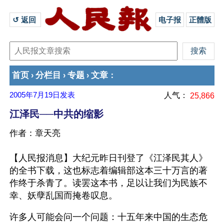
↺ 返回 
电子报
正體版
首页
分栏目
专题
文章
›
›
›
：
2005年7月19日
发表
人气：
25,866
江泽民──中共的缩影
作者：章天亮
【人民报消息】大纪元昨日刊登了《江泽民其人》
的全书下载，这也标志着编辑部这本三十万言的著
作终于杀青了。读罢这本书，足以让我们为民族不
幸、妖孽乱国而掩卷叹息。
许多人可能会问一个问题：十五年来中国的生态危