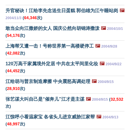
升官秘诀！江给李先念送生日蛋糕 郭伯雄为江午睡站岗
🖼️
(
64,346
次)
2004/11/3
敢当众向江撒娇的女人 国庆公然向胡锦涛撒泼
🖼️
2004/10/1
(
54,176
次)
上海帮又遭一击！号称世界第一高楼硬停工
🖼️
2004/9/28
(
42,082
次)
120万高干家属境外定居 中共在太平间里化妆
🖼️
2004/9/22
(
44,452
次)
江给胡与普京制造摩擦 中央震怒高调处理
🖼️
2004/9/15
(
28,910
次)
张艺谋大叫自己是“催奔儿”江才是主谋
🖼️
(
32,532
2004/9/15
次)
江惊呼小看温家宝 各省头儿进京威胁江家帮
🖼️
2004/9/13
(
48,997
次)