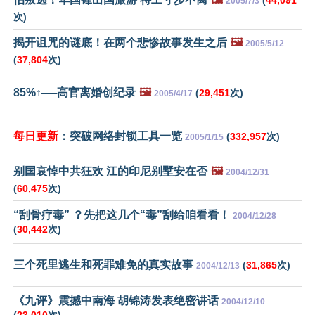
(
44,091
2005/7/3
次)
揭开诅咒的谜底！在两个悲惨故事发生之后
🖼️
2005/5/12
(
37,804
次)
85%↑──高官离婚创纪录
🖼️
(
29,451
次)
2005/4/17
每日更新
：突破网络封锁工具一览
(
332,957
次)
2005/1/15
别国哀悼中共狂欢 江的印尼别墅安在否
🖼️
2004/12/31
(
60,475
次)
“刮骨疗毒” ？先把这几个“毒”刮给咱看看！
2004/12/28
(
30,442
次)
三个死里逃生和死罪难免的真实故事
(
31,865
次)
2004/12/13
《九评》震撼中南海 胡锦涛发表绝密讲话
2004/12/10