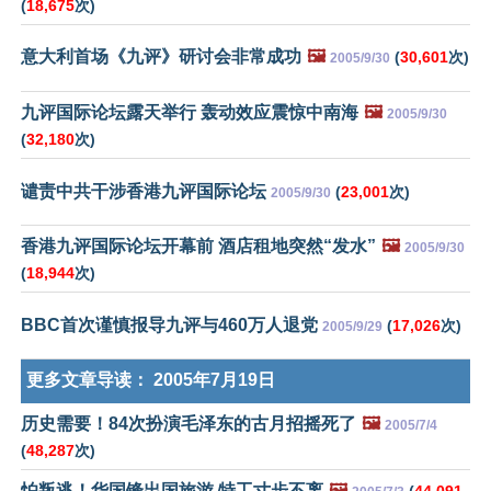
(
18,675
次)
意大利首场《九评》研讨会非常成功
🖼️
(
30,601
次)
2005/9/30
九评国际论坛露天举行 轰动效应震惊中南海
🖼️
2005/9/30
(
32,180
次)
谴责中共干涉香港九评国际论坛
(
23,001
次)
2005/9/30
香港九评国际论坛开幕前 酒店租地突然“发水”
🖼️
2005/9/30
(
18,944
次)
BBC首次谨慎报导九评与460万人退党
(
17,026
次)
2005/9/29
更多文章导读：
2005年7月19日
历史需要！84次扮演毛泽东的古月招摇死了
🖼️
2005/7/4
(
48,287
次)
怕叛逃！华国锋出国旅游 特工寸步不离
🖼️