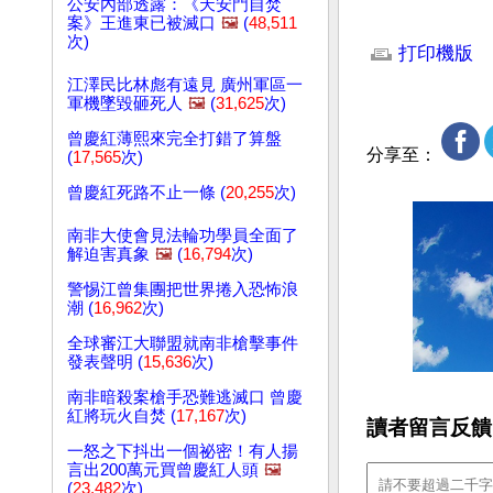
公安內部透露：《天安門自焚
案》王進東已被滅口
🖼️
(
48,511
文章網址: http://w
次)
打印機版
江澤民比林彪有遠見 廣州軍區一
軍機墜毀砸死人
🖼️
(
31,625
次)
曾慶紅薄熙來完全打錯了算盤
分享至：
(
17,565
次)
曾慶紅死路不止一條 (
20,255
次)
南非大使會見法輪功學員全面了
解迫害真象
🖼️
(
16,794
次)
警惕江曾集團把世界捲入恐怖浪
潮 (
16,962
次)
全球審江大聯盟就南非槍擊事件
發表聲明 (
15,636
次)
南非暗殺案槍手恐難逃滅口 曾慶
紅將玩火自焚 (
17,167
次)
讀者留言反饋
一怒之下抖出一個祕密！有人揚
言出200萬元買曾慶紅人頭
🖼️
(
23,482
次)