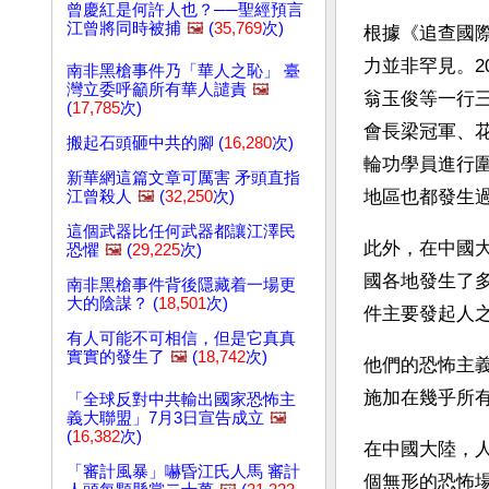
曾慶紅是何許人也？──聖經預言
江曾將同時被捕
🖼️
(
35,769
次)
根據《追查國
力並非罕見。2
南非黑槍事件乃「華人之恥」 臺
灣立委呼籲所有華人譴責
🖼️
翁玉俊等一行三
(
17,785
次)
會長梁冠軍、
搬起石頭砸中共的腳 (
16,280
次)
輪功學員進行
新華網這篇文章可厲害 矛頭直指
地區也都發生
江曾殺人
🖼️
(
32,250
次)
這個武器比任何武器都讓江澤民
此外，在中國大
恐懼
🖼️
(
29,225
次)
國各地發生了
南非黑槍事件背後隱藏着一場更
大的陰謀？ (
18,501
次)
件主要發起人
有人可能不可相信，但是它真真
實實的發生了
🖼️
(
18,742
次)
他們的恐怖主
施加在幾乎所
「全球反對中共輸出國家恐怖主
義大聯盟」7月3日宣告成立
🖼️
(
16,382
次)
在中國大陸，
「審計風暴」嚇昏江氏人馬 審計
個無形的恐怖