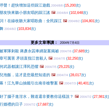
呼聲！趕快增加這些踩江遊戲
(
15,200
次)
2004/8/8
朋友快來聽小朋友唱的踩江謠
🖼️
(
102,648
次)
2004/8/4
詞！在線收聽大家唱歌曲：全民踩江
🖼️
(
104,801
次)
2004/8/2
江舞
(
103,834
次)
2004/8/2
更多文章導讀：
2004年7月4日
被軍隊刺殺 蔣彥永囚車綁架案揭祕
(
37,689
次)
2004/7/6
章可厲害 矛頭直指江曾殺人
🖼️
(
32,250
次)
2004/7/5
何武器都讓江澤民恐懼
🖼️
(
29,225
次)
2004/7/5
兒泡飯，這才是您最想知道的
🖼️
(
28,017
次)
2004/7/4
幕！江九華山抽籤引出南非槍擊案
🖼️
(
40,401
次)
2004/7/3
好了腦子進泔水，難道還非要教你這樣說？
🖼️
(
27,981
次
2004/7/2
行婚禮的日子
(
17,687
次)
2004/7/2