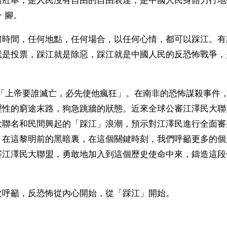
體壯舉，是人民沒有自由的自由表達，是中國人民身體力行地
 腳。
何時間，任何地點，任何場合，以任何心情，都可以踩江。有
就是投票，踩江就是除惡，踩江就是中國人民的反恐怖戰爭，
∶「上帝要誰滅亡，必先使他瘋狂」。在南非的恐怖謀殺事件
理性的窮途末路，狗急跳牆的狀態。近來全球公審江澤民大聯
大聯名和民間興起的「踩江」浪潮，預示對江澤民進行全面審
。在這黎明前的黑暗裏，在這個關鍵時刻，我們呼籲更多的個
審江澤民大聯盟，勇敢地加入到這個歷史使命中來，鑄造這段
次呼籲，反恐怖從內心開始，從「踩江」開始。