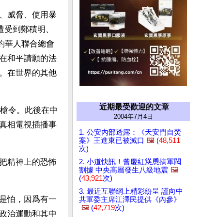
、威脅、使用暴
遭受到鄭積明、
紐約華人聯合總會
在和平請願的法
。在世界的其他
近期最受歡迎的文章
開槍令。此後在中
2004年7月4日
真相電視插播事
1. 公安內部透露：《天安門自焚
案》王進東已被滅口
🖼️
(
48,511
次)
把精神上的恐怖
2. 小道快訊！曾慶紅慫恿搞軍閥
割據 中央高層發生八級地震
🖼️
(
43,921
次)
3. 最近互聯網上精彩紛呈 謹向中
是怕，因爲有一
共軍委主席江澤民提供《內參》
🖼️
(
42,719
次)
政治運動和其中