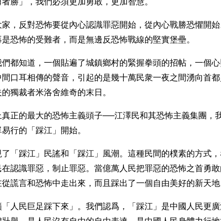
勇者勝」，我們必須更加勇敢，更加智慧。
大家，反對恐怖要從內心認識罪惡開始，從內心戰勝恐懼開始
再是恐怖的受難者，而是無邊反恐怖戰線的堅實堡壘。
我們都知道，一個貼遍了城鎮鄉村的緊握拳頭的招帖，一個心
中間口耳相傳的聲音，引起的是幾十萬民衆一夜之間湧向首都
夫的獨裁者米洛舍維奇的末日。
上真正的最大的恐怖主義頭子──江澤民和其恐怖主義集團，
單易行的「踩江」開始。
現了「踩江」民謠和「踩江」風潮。這種民間的樸素的方式，
民在認識罪惡，制止罪惡。當億萬人民把罪惡的恐怖之首勇敢
在從謊言和恐怖中走出來，而且踩出了一個自由美好的新天地
籲「人民巨足踩下來」。我們認爲，「踩江」是中國人民更廣