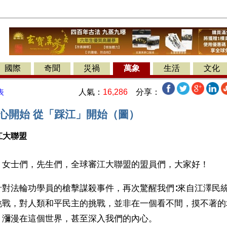
國際
奇聞
災禍
萬象
生活
文化
人氣：
16,286
分享：
表
內心開始 從「踩江」開始（圖）
江大聯盟
】女士們，先生們，全球審江大聯盟的盟員們，大家好！
針對法輪功學員的槍擊謀殺事件，再次驚醒我們∶來自江澤民
挑戰，對人類和平民主的挑戰，並非在一個看不間，摸不著的
，瀰漫在這個世界，甚至深入我們的內心。