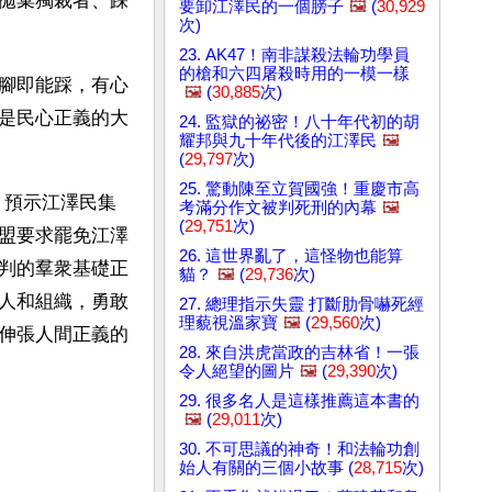
拋棄獨裁者、踩
要卸江澤民的一個膀子
🖼️
(
30,929
次)
23. AK47！南非謀殺法輪功學員
的槍和六四屠殺時用的一模一樣
腳即能踩，有心
🖼️
(
30,885
次)
是民心正義的大
24. 監獄的祕密！八十年代初的胡
耀邦與九十年代後的江澤民
🖼️
(
29,797
次)
25. 驚動陳至立賀國強！重慶市高
，預示江澤民集
考滿分作文被判死刑的內幕
🖼️
(
29,751
次)
盟要求罷免江澤
26. 這世界亂了，這怪物也能算
判的羣衆基礎正
貓？
🖼️
(
29,736
次)
人和組織，勇敢
27. 總理指示失靈 打斷肋骨嚇死經
理藐視溫家寶
🖼️
(
29,560
次)
伸張人間正義的
28. 來自洪虎當政的吉林省！一張
令人絕望的圖片
🖼️
(
29,390
次)
29. 很多名人是這樣推薦這本書的
🖼️
(
29,011
次)
30. 不可思議的神奇！和法輪功創
始人有關的三個小故事 (
28,715
次)