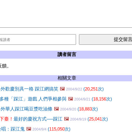
讀者留言
反饋。
相關文章
海外歡慶別具一格 踩江網搞笑
🖼️
(
20,251
次)
2004/9/22
多種「踩江」遊戲 人們爭相參與
🖼️
(
18,156
次)
2004/9/21
海外華人踩江喝豆漿吃油條
🖼️
(
18,883
次)
2004/9/20
下臺！
最好的慶祝方式──踩江
🖼️
(
25,041
次)
2004/9/19
合唱：踩江鬼
🖼️
(
115,050
次)
2004/9/4