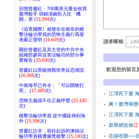
回憶曾慶紅：700萬美元重金收買
臺灣殺手 胡錦濤婉拒入住「機
關」房 (
31,994
次)
《追查國際》就發生在南非的槍
擊法輪功學員的恐怖主義行爲發
表嚴正聲明 (
16,609
次)
讀者暱稱:
關於曾慶紅及其主管的中共中央
組織部參與迫害法輪功的部分事
實報告 (
15,630
次)
歡迎您的留言
曾慶紅以黑槍挑戰世界反恐潮流
(
16,066
次)
中南海早已有令：「可以開槍打
死」 (
17,385
次)
江澤民下臺 
恐怖主義擋不住正義呼聲 (
15,130
爽！臺灣舉辦
次)
江澤民下臺 
槍擊法輪功學員 從中國延伸到海
外 (
15,596
次)
新華網宣佈
江
曾慶紅訪非，前往起訴的澳籍法
在線收聽──
輪功學員稱遭僱兇槍擊 (
15,180
次)