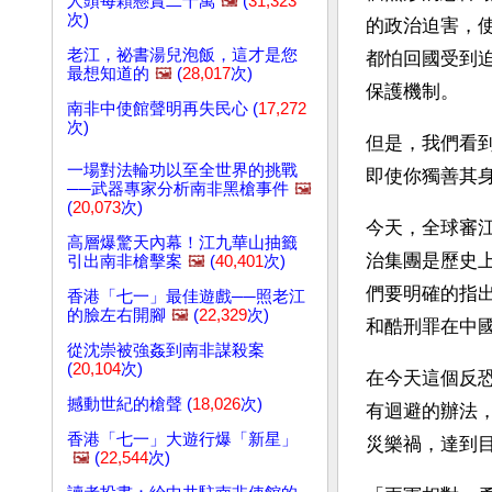
人頭每顆懸賞二十萬
🖼️
(
31,323
次)
的政治迫害，
老江，祕書湯兒泡飯，這才是您
都怕回國受到
最想知道的
🖼️
(
28,017
次)
保護機制。
南非中使館聲明再失民心 (
17,272
次)
但是，我們看
一場對法輪功以至全世界的挑戰
即使你獨善其
──武器專家分析南非黑槍事件
🖼️
(
20,073
次)
今天，全球審
高層爆驚天內幕！江九華山抽籤
治集團是歷史
引出南非槍擊案
🖼️
(
40,401
次)
們要明確的指
香港「七一」最佳遊戲──照老江
的臉左右開腳
🖼️
(
22,329
次)
和酷刑罪在中
從沈崇被強姦到南非謀殺案
(
20,104
次)
在今天這個反
撼動世紀的槍聲 (
18,026
次)
有迴避的辦法
香港「七一」大遊行爆「新星」
災樂禍，達到
🖼️
(
22,544
次)