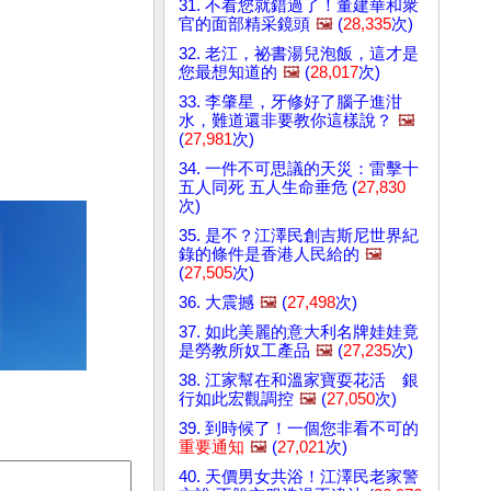
31. 不看您就錯過了！董建華和衆
官的面部精采鏡頭
🖼️
(
28,335
次)
32. 老江，祕書湯兒泡飯，這才是
您最想知道的
🖼️
(
28,017
次)
33. 李肇星，牙修好了腦子進泔
水，難道還非要教你這樣說？
🖼️
(
27,981
次)
34. 一件不可思議的天災：雷擊十
五人同死 五人生命垂危 (
27,830
次)
35. 是不？江澤民創吉斯尼世界紀
錄的條件是香港人民給的
🖼️
(
27,505
次)
36. 大震撼
🖼️
(
27,498
次)
37. 如此美麗的意大利名牌娃娃竟
是勞教所奴工產品
🖼️
(
27,235
次)
38. 江家幫在和溫家寶耍花活 銀
行如此宏觀調控
🖼️
(
27,050
次)
39. 到時候了！一個您非看不可的
重要通知
🖼️
(
27,021
次)
40. 天價男女共浴！江澤民老家警