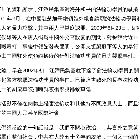
際》的資料顯示，江澤民集團對海外和平的法輪功學員的騷擾
001年9月，在中國駐芝加哥總領館外絕食請願的法輪功學員
人的暴力攻擊，其中兩人已當庭認罪。2003年6月23日，
花俊雄等人在唐人街爲中國外交官設宴的期間，對餐館附近正
圍毆毒打，事後中領館發表聲明，公開支援梁冠軍等人的暴行
過由中國駐外使領館操縱的針對法輪功學員的暴力襲擊事件。
陸，早在2002年初，江澤民集團就下達了對法輪功學員的
多起警方槍擊法輪功學員的事件。已被迫害致死的長春法輪功
之一的劉成軍被捕時就被槍擊腿部致重傷。
義活動不僅在肉體上殘害法輪功和其他持不同政見人士，而且
有的中國人民甚至國際社會。
人們經常說的一句話就是「我們不關心政治」，其言外之意就
場罩住整個社會，中共在大陸五十多年的統治，一個又一個的