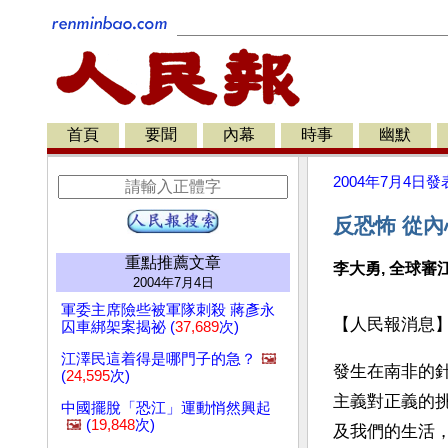
首頁
要聞
內幕
時事
幽默
2004年7月4日
發
反恐怖 從
重點推薦文章
李大勇, 全球審
2004年7月4日
軍委主席險些被軍隊刺殺 蔣彥永
【人民報消息
囚車綁架案揭祕 (
37,689
次)
江澤民這着得是哪門子的急？
🖼️
發生在南非的
(
24,595
次)
主義對正義的
中國擺脫「恐江」運動悄然興起
🖼️
(
19,848
次)
及我們的生活