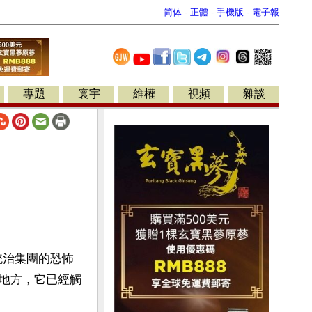
简体
-
正體
-
手機版
-
電子報
專題
寰宇
維權
視頻
雜談
統治集團的恐怖
地方，它已經觸