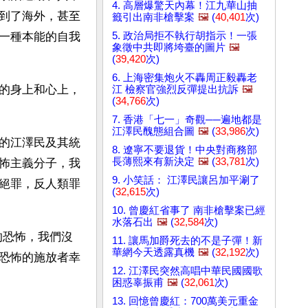
4. 高層爆驚天內幕！江九華山抽
到了海外，甚至
籤引出南非槍擊案
🖼️
(
40,401
次)
5. 政治局拒不執行胡指示！一張
一種本能的自我
象徵中共即將垮臺的圖片
🖼️
(
39,420
次)
6. 上海密集炮火不轟周正毅轟老
的身上和心上，
江 檢察官強烈反彈提出抗訴
🖼️
(
34,766
次)
7. 香港「七一」奇觀──遍地都是
江澤民醜態組合圖
🖼️
(
33,986
次)
的江澤民及其統
8. 遼寧不要退貨！中央對商務部
長薄熙來有新決定
🖼️
(
33,781
次)
怖主義分子，我
9. 小笑話： 江澤民讓呂加平涮了
絕罪，反人類罪
(
32,615
次)
10. 曾慶紅省事了 南非槍擊案已經
水落石出
🖼️
(
32,584
次)
的恐怖，我們沒
11. 讓馬加爵死去的不是子彈！新
華網今天透露真機
🖼️
(
32,192
次)
恐怖的施放者幸
12. 江澤民突然高唱中華民國國歌
困惑辜振甫
🖼️
(
32,061
次)
13. 回憶曾慶紅：700萬美元重金