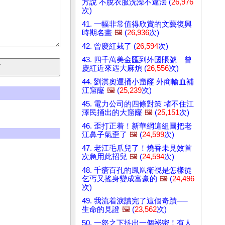
方說 不脫衣服洗澡不違法 (
26,976
次)
41. 一幅非常值得欣賞的文藝復興
時期名畫
🖼️
(
26,936
次)
42. 曾慶紅栽了 (
26,594
次)
43. 四千萬美金匯到外國賬號 曾
慶紅近來遇大麻煩 (
26,556
次)
44. 劉淇奧運捅小窟窿 外商輸血補
江窟窿
🖼️
(
25,239
次)
45. 電力公司的四條對策 堵不住江
澤民捅出的大窟窿
🖼️
(
25,151
次)
46. 歪打正着！新華網這組圖把老
江鼻子氣歪了
🖼️
(
24,599
次)
47. 老江毛爪兒了！燒香未見效首
次急用此招兒
🖼️
(
24,594
次)
48. 千瘡百孔的鳳凰衛視是怎樣從
乞丐又搖身變成富豪的
🖼️
(
24,496
次)
49. 我流着淚讀完了這個奇蹟──
生命的見證
🖼️
(
23,562
次)
50. 一怒之下抖出一個祕密！有人