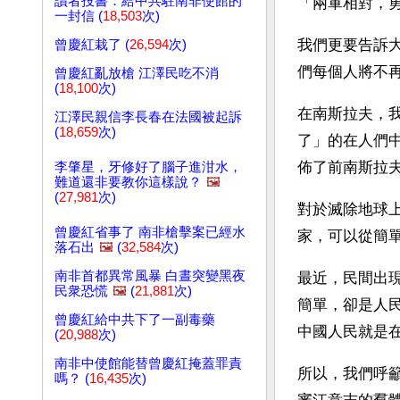
讀者投書：給中共駐南非使館的
「兩軍相對，
一封信 (
18,503
次)
我們更要告訴
曾慶紅栽了 (
26,594
次)
們每個人將不
曾慶紅亂放槍 江澤民吃不消
(
18,100
次)
在南斯拉夫，
江澤民親信李長春在法國被起訴
(
18,659
次)
了」的在人們
佈了前南斯拉
李肇星，牙修好了腦子進泔水，
難道還非要教你這樣說？
🖼️
(
27,981
次)
對於滅除地球
曾慶紅省事了 南非槍擊案已經水
家，可以從簡
落石出
🖼️
(
32,584
次)
南非首都異常風暴 白晝突變黑夜
最近，民間出
民衆恐慌
🖼️
(
21,881
次)
簡單，卻是人
曾慶紅給中共下了一副毒藥
中國人民就是
(
20,988
次)
南非中使館能替曾慶紅掩蓋罪責
所以，我們呼
嗎？ (
16,435
次)