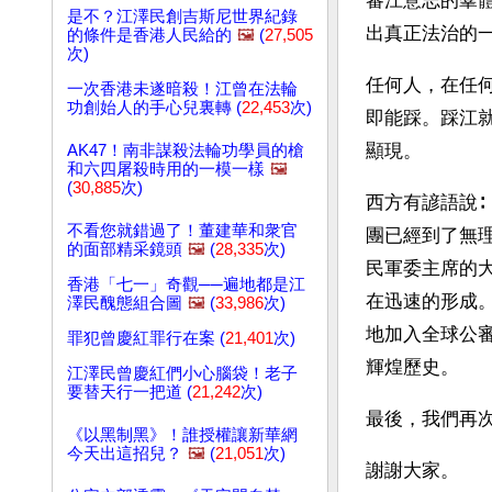
審江意志的羣
是不？江澤民創吉斯尼世界紀錄
出真正法治的一
的條件是香港人民給的
🖼️
(
27,505
次)
任何人，在任
一次香港未遂暗殺！江曾在法輪
功創始人的手心兒裏轉 (
22,453
次)
即能踩。踩江
顯現。
AK47！南非謀殺法輪功學員的槍
和六四屠殺時用的一模一樣
🖼️
(
30,885
次)
西方有諺語說
不看您就錯過了！董建華和衆官
團已經到了無
的面部精采鏡頭
🖼️
(
28,335
次)
民軍委主席的
香港「七一」奇觀──遍地都是江
在迅速的形成
澤民醜態組合圖
🖼️
(
33,986
次)
地加入全球公
罪犯曾慶紅罪行在案 (
21,401
次)
輝煌歷史。
江澤民曾慶紅們小心腦袋！老子
要替天行一把道 (
21,242
次)
最後，我們再
《以黑制黑》！誰授權讓新華網
今天出這招兒？
🖼️
(
21,051
次)
謝謝大家。