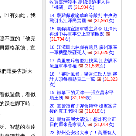
收買臺灣殺手 胡錦濤婉拒入住
「機關」房 (
31,994
次)
。唯有如此，我
14. 殺雞儆猴喻華峰等嚴判 中央激
戰引出江澤民賣國
🖼️
(
31,951
次)
15. 胡錦濤宣讀軍委主席令 江澤民
再爆中共軍事史上空前幽默
🖼️
照不宣的「他完
(
31,794
次)
16. 江澤民比林彪有遠見 廣州軍區
貝爾格萊德，宣
一軍機墜毀砸死人
🖼️
(
31,625
次)
17. 萬里怒斥曾慶紅找罵 江密謀不
流血軍事奪權
🖼️
(
31,539
次)
我們還要告訴大
18. 「審計風暴」嚇昏江氏人馬 審
計人頭每顆懸賞二十萬
🖼️
(
31,323
次)
19. 鐵幕下的天津──張立昌宋平
看似遊戲，看似
順王朝
🖼️
(
31,159
次)
的踩在腳下時，
20. 臺警證實子彈會轉彎 槍擊案背
後的真正老闆
🖼️
(
31,018
次)
。
21. 朝鮮高層大清洗！想炸死金正
日的原來是家裏人
🖼️
(
31,014
次)
泛、智慧的表達
22. 鄭州公安出大事了！高層有人