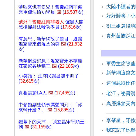
大陸小讀者的
薄熙來也有份兒！曾慶紅南非僱
兇重傷法輪功學員
🖼️
(
16,537
次)
好好聽噢！小
號外！曾慶紅南非殺人
僱黑人開
劉三姐選段填
黑槍掃射法輪功學員 (
17,616
次)
貴州苗族踩
有意思，新華網改了題目，還讓
溫家寶來個溫柔的笑
🖼️
(
21,932
次)
新華網透消息！溫家寶永不稱霸
軍委主席險些
江家幫各地稱王
🖼️
(
22,185
次)
新華網這篇文
小笑話： 江澤民讓呂加平涮了
(
32,615
次)
這個武器比任
真相震驚LA人
🖼️
(
17,495
次)
老江，祕書湯
高層爆驚天內
中領館副總領事厲聲問到：「你
來幹什麼？」
🖼️
(
15,895
次)
李肇星，牙修
鐵幕下的天津──張立昌宋平順王
朝
🖼️
(
31,159
次)
我忘記了她舉