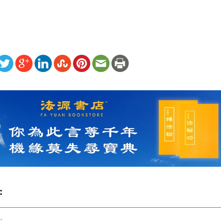
ww.renminbao.com/rmb/articles/2004/7/4/31736b.html
: