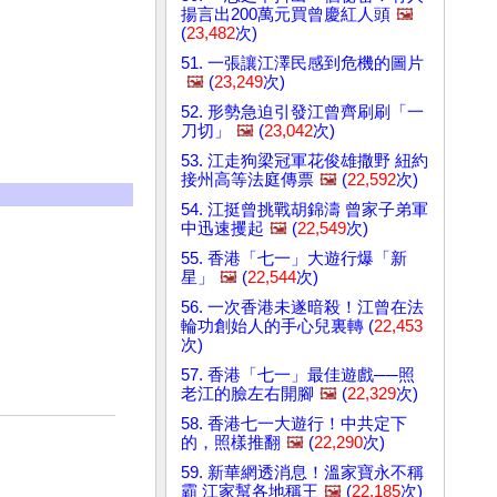
揚言出200萬元買曾慶紅人頭
🖼️
(
23,482
次)
51. 一張讓江澤民感到危機的圖片
🖼️
(
23,249
次)
52. 形勢急迫引發江曾齊刷刷「一
刀切」
🖼️
(
23,042
次)
53. 江走狗梁冠軍花俊雄撒野 紐約
接州高等法庭傳票
🖼️
(
22,592
次)
54. 江挺曾挑戰胡錦濤 曾家子弟軍
中迅速攫起
🖼️
(
22,549
次)
55. 香港「七一」大遊行爆「新
星」
🖼️
(
22,544
次)
56. 一次香港未遂暗殺！江曾在法
輪功創始人的手心兒裏轉 (
22,453
次)
57. 香港「七一」最佳遊戲──照
老江的臉左右開腳
🖼️
(
22,329
次)
58. 香港七一大遊行！中共定下
)
的，照樣推翻
🖼️
(
22,290
次)
59. 新華網透消息！溫家寶永不稱
霸 江家幫各地稱王
🖼️
(
22,185
次)