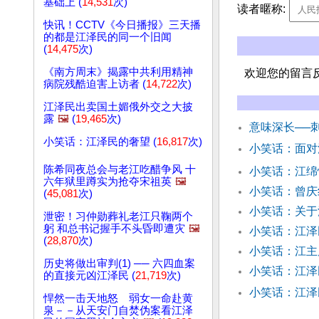
基础上 (
14,531
次)
读者暱称:
快讯！CCTV《今日播报》三天播
的都是江泽民的同一个旧闻
(
14,475
次)
《南方周末》揭露中共利用精神
欢迎您的留言
病院残酷迫害上访者 (
14,722
次)
江泽民出卖国土媚俄外交之大披
露
🖼️
(
19,465
次)
意味深长──
小笑话：江泽民的奢望 (
16,817
次)
小笑话：面对
陈希同夜总会与老江吃醋争风 十
小笑话：江
六年狱里蹲实为抢夺宋祖英
🖼️
小笑话：曾庆
(
45,081
次)
小笑话：关于
泄密！习仲勋葬礼老江只鞠两个
躬 和总书记握手不头昏即遭灾
🖼️
小笑话：江泽
(
28,870
次)
小笑话：江主
历史将做出审判(1) ── 六四血案
小笑话：江泽
的直接元凶江泽民 (
21,719
次)
小笑话：江泽
悍然一击天地怒 弱女一命赴黄
泉－－从天安门自焚伪案看江泽