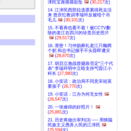
泽民宝座摇摇欲坠
🖼️
(
30,217
次)
14. 江泽民西部拉选票累得死去活
来 曾庆红教训李瑞环反被噎个吊
毛儿
🖼️
(
30,101
次)
15. 不看再也看不着！被CCTV删
除的老江在四川的珍贵历史照片
🖼️
(
29,517
次)
16. 泄密！习仲勋葬礼老江只鞠两
个躬 和总书记握手不头昏即遭灾
🖼️
(
28,870
次)
17. 胡启立激战曾摄政否定“三个代
表” 李瑞环明中立暗支持气昏江小
科长 (
27,980
次)
18. 小笑话：政治局不同意宋祖英
要孩子 (
26,770
次)
19. 小笑话：江办为何无女性
🖼️
(
26,547
次)
20. 一张难得的好照片！
🖼️
(
25,881
次)
21. 历史将做出审判(3) ── 用狭隘
民族主义愚弄人民的江泽民
🖼️
(
25,594
次)