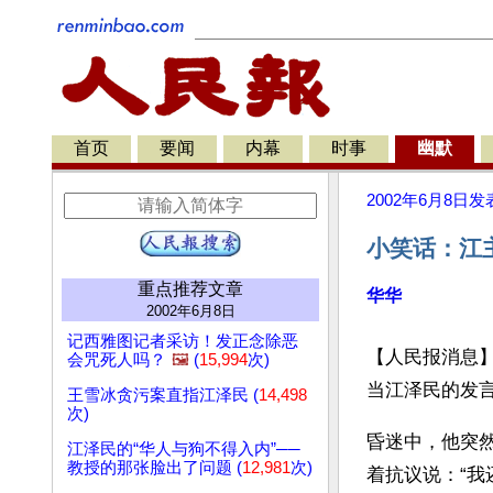
首页
要闻
内幕
时事
幽默
2002年6月8日
发
小笑话：江主
重点推荐文章
华华
2002年6月8日
记西雅图记者采访！发正念除恶
【人民报消息
会咒死人吗？
🖼️
(
15,994
次)
当江泽民的发
王雪冰贪污案直指江泽民 (
14,498
次)
昏迷中，他突
江泽民的“华人与狗不得入内”──
教授的那张脸出了问题 (
12,981
次)
着抗议说：“