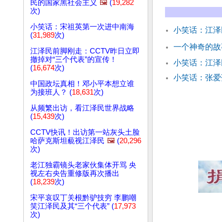
民的国家黑社会主义
🖼️
(
19,282
次)
小笑话：宋祖英第一次进中南海
小笑话：江泽
(
31,989
次)
一个神奇的故
江泽民前脚刚走：CCTV昨日立即
撤掉对“三个代表”的宣传！
小笑话：江
(
16,674
次)
小笑话：张爱
中国政坛真相！邓小平本想立谁
为接班人？ (
18,631
次)
从频繁出访，看江泽民世界战略
(
15,439
次)
CCTV快讯！出访第一站灰头土脸
哈萨克斯坦藐视江泽民
🖼️
(
20,296
次)
老江独霸镜头老家伙集体开骂 央
视左右央告重修版再次播出
(
18,239
次)
宋平哀叹丁关根黔驴技穷 李鹏嘲
笑江泽民及其“三个代表” (
17,973
次)