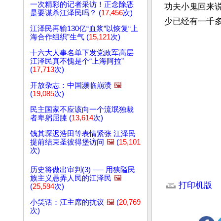
一次精彩的记者采访！正念除恶
功夫小鬼回来
是要谋杀江泽民吗？ (
17,456
次)
少已经有一千多
江泽民再输130亿“血浆”以恢复“上
海合作组织”生气 (
15,121
次)
十六大人事名单下发党政军高层
江泽民真不愧是个“上海阿拉”
(
17,713
次)
开放杂志：中国濒临崩溃
🖼️
(
19,085
次)
民主国家不应该向一个流氓独裁
者卑躬屈膝 (
13,614
次)
钱其琛迟浩田等表情紧张 江泽民
提前结束圣彼得堡访问
🖼️
(
15,101
次)
历史将做出审判(3) ── 用狭隘民
文章网址: http://w
族主义愚弄人民的江泽民
🖼️
打印机版
(
25,594
次)
小笑话：江主席的抗议
🖼️
(
20,769
次)