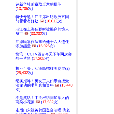
评新华社断章取反意的批斗
(
13,705
次)
特快专递！江主席出访欧洲五国
前看看有好处
🖼️
(
18,012
次)
老江在上海任职时被揭穿的惊人
身世
🖼️
(
33,202
次)
江泽民靠作法事给他十六大连任
添加能量
🖼️
(
16,926
次)
快讯！CCTV四台今天下午两次突
然一片黑 (
17,205
次)
机不可失：江泽民招牌美姿展(2)
(
25,432
次)
纪实报导！英女王夫妇亲自接受
法轮功的书和真相资料
🖼️
(
15,449
次)
不是笑话！丁关根访问加拿大的
两朵小花絮
🖼️
(
17,982
次)
走后门宋祖英韩国登台演唱 傍老