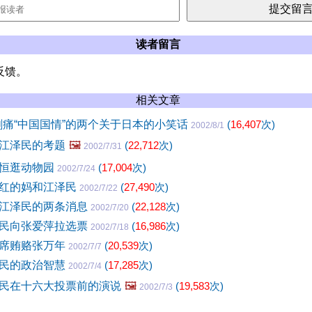
读者留言
反馈。
相关文章
刺痛“中国国情”的两个关于日本的小笑话
(
16,407
次)
2002/8/1
江泽民的考题
🖼️
(
22,712
次)
2002/7/31
绵恒逛动物园
(
17,004
次)
2002/7/24
红的妈和江泽民
(
27,490
次)
2002/7/22
江泽民的两条消息
(
22,128
次)
2002/7/20
民向张爱萍拉选票
(
16,986
次)
2002/7/18
席贿赂张万年
(
20,539
次)
2002/7/7
民的政治智慧
(
17,285
次)
2002/7/4
民在十六大投票前的演说
🖼️
(
19,583
次)
2002/7/3