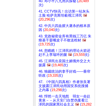
40. 邓小平八九用兵探秘 (
20,489
次)
41. CCTV快讯！出访第一站灰头
土脸 哈萨克斯坦藐视江泽民
🖼️
(
20,296
次)
42. 中共六四血腥大屠杀的根本原
因 (
20,040
次)
43. 党政秘密金库有黑钱三万亿 朱
熔基干耍嘴皮子不敢送棺材
🖼️
(
19,725
次)
44. 您瞧瞧！江泽民的理论火箭还
赶不上李瑞环的腿
🖼️
(
19,559
次)
45. 江泽民出卖国土媚俄外交之大
披露
🖼️
(
19,465
次)
46. 独裁统治的拿手好戏——垂帘
听政 (
19,335
次)
47. 《中国六四真相》作者张良署
文披露江泽民动用国安系统搜捕
之内幕 (
19,298
次)
48. 悍然一击天地怒 弱女一命赴
黄泉－－从天安门自焚伪案看江
泽民的国家黑社会主义
🖼️
(
19,282