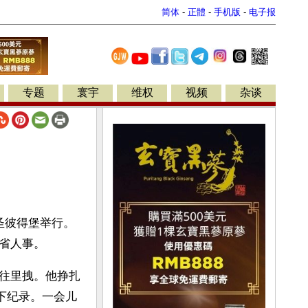
简体
-
正體
-
手机版
-
电子报
专题
寰宇
维权
视频
杂谈
圣彼得堡举行。
省人事。
往里拽。他挣扎
下纪录。一会儿