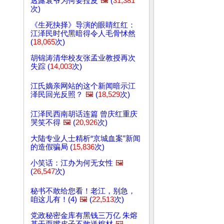
透露衰爷为何要拉皮
🖼️
(
31,381
次)
《生死抉择》导演的眼睛红红：
江泽民时代黑暗得令人毛骨怵然
(
18,065
次)
胡锦涛清华校友张孟业教授再次
失踪 (
14,003
次)
江氏嫡亲网站的这个新闻暗示江
泽民回光反照？
🖼️
(
18,529
次)
江泽民西南胡话连篇 曾庆红重庆
哭笑不得
🖼️
(
20,926
次)
大陆专业人士精析“京城血案”新闻
的造假骗局 (
15,836
次)
小笑话：江办为何无女性
🖼️
(
26,547
次)
秘书不敢给您看！老江，别急，
咱这儿有！(4)
🖼️
(
22,513
次)
党政秘密金库有黑钱三万亿 朱熔