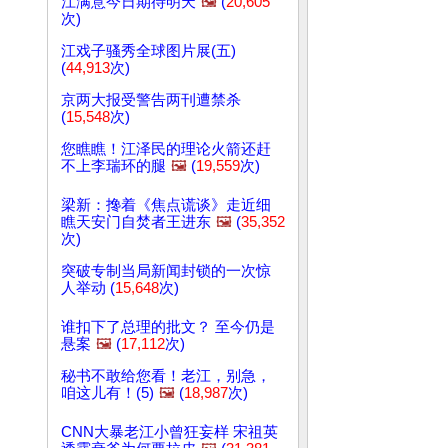
江满意今日期待明天
🖼️
(
20,605
次)
江戏子骚秀全球图片展(五)
(
44,913
次)
京两大报受警告两刊遭禁杀
(
15,548
次)
您瞧瞧！江泽民的理论火箭还赶
不上李瑞环的腿
🖼️
(
19,559
次)
梁新：搀着《焦点谎谈》走近细
瞧天安门自焚者王进东
🖼️
(
35,352
次)
突破专制当局新闻封锁的一次惊
人举动 (
15,648
次)
谁扣下了总理的批文？ 至今仍是
悬案
🖼️
(
17,112
次)
秘书不敢给您看！老江，别急，
咱这儿有！(5)
🖼️
(
18,987
次)
CNN大暴老江小曾狂妄样 宋祖英