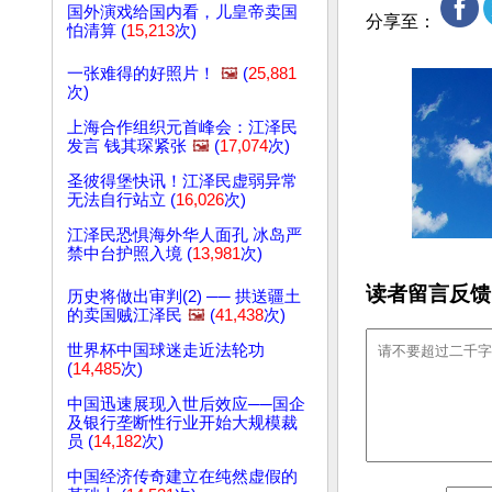
国外演戏给国内看，儿皇帝卖国
分享至：
怕清算 (
15,213
次)
一张难得的好照片！
🖼️
(
25,881
次)
上海合作组织元首峰会：江泽民
发言 钱其琛紧张
🖼️
(
17,074
次)
圣彼得堡快讯！江泽民虚弱异常
无法自行站立 (
16,026
次)
江泽民恐惧海外华人面孔 冰岛严
禁中台护照入境 (
13,981
次)
读者留言反馈
历史将做出审判(2) ── 拱送疆土
的卖国贼江泽民
🖼️
(
41,438
次)
世界杯中国球迷走近法轮功
(
14,485
次)
中国迅速展现入世后效应──国企
及银行垄断性行业开始大规模裁
员 (
14,182
次)
中国经济传奇建立在纯然虚假的