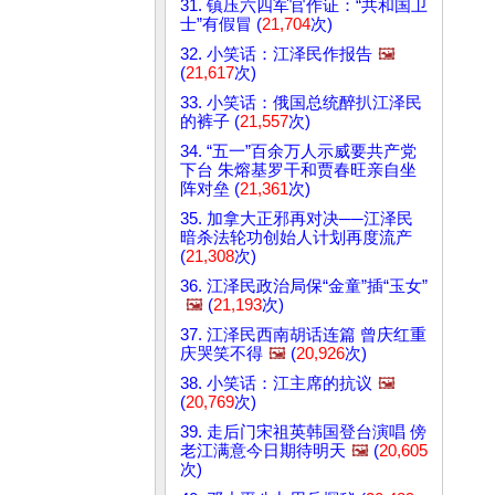
31. 镇压六四军官作证：“共和国卫
士”有假冒 (
21,704
次)
32. 小笑话：江泽民作报告
🖼️
(
21,617
次)
33. 小笑话：俄国总统醉扒江泽民
的裤子 (
21,557
次)
34. “五一”百余万人示威要共产党
下台 朱熔基罗干和贾春旺亲自坐
阵对垒 (
21,361
次)
35. 加拿大正邪再对决──江泽民
暗杀法轮功创始人计划再度流产
(
21,308
次)
36. 江泽民政治局保“金童”插“玉女”
🖼️
(
21,193
次)
37. 江泽民西南胡话连篇 曾庆红重
庆哭笑不得
🖼️
(
20,926
次)
38. 小笑话：江主席的抗议
🖼️
(
20,769
次)
39. 走后门宋祖英韩国登台演唱 傍
老江满意今日期待明天
🖼️
(
20,605
次)