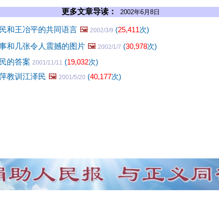
更多文章导读：
2002年6月8日
民和王冶平的共同语言
🖼️
(
25,411
次)
2002/3/9
事和几张令人震撼的图片
🖼️
(
30,978
次)
2002/1/7
泽民的答案
(
19,032
次)
2001/11/11
萍教训江泽民
🖼️
(
40,177
次)
2001/5/20