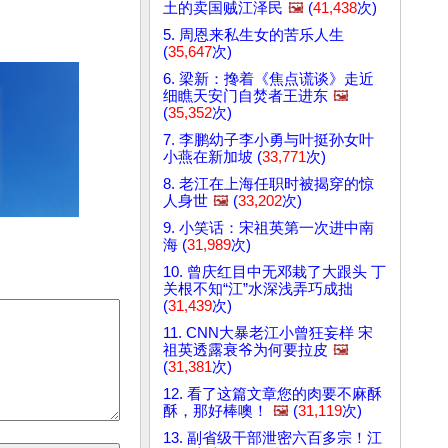
土的卖国贼江泽民
🖼️
(
41,438
次)
5. 周恩来私生女的苦乐人生
(
35,647
次)
6. 梁新：搀着《焦点谎谈》走近
细瞧天安门自焚者王进东
🖼️
(
35,352
次)
7. 李鹏幼子李小勇与叶挺孙女叶
小燕在新加坡 (
33,771
次)
8. 老江在上海任职时被揭穿的惊
人身世
🖼️
(
33,202
次)
9. 小笑话：宋祖英第一次进中南
海 (
31,989
次)
10. 曾庆红目中无邓栽了大跟头 丁
关根不知“江”水深浅弄巧成拙
(
31,439
次)
11. CNN大暴老江小曾狂妄样 宋
祖英透露衰爷为何要拉皮
🖼️
(
31,381
次)
12. 看了这篇文章您的肉要不麻酥
酥，那好棒噢！
🖼️
(
31,119
次)
13. 副省级干部泄密六百多宗！江