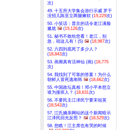
次)
49. 十五所大学集会游行示威 罗干
没招儿陈至立两腿瘫软 (
19,229
次)
50. 小笑话：普京的话令老江满脸
尴尬
🖼️
(
19,126
次)
51. 秘书不敢给您看！老江，别
急，咱这儿有！(5)
🖼️
(
18,987
次)
52. 六四到底死了多少人？
(
18,843
次)
53. 画廊真有活神仙 (画) (
18,775
次)
54. 我找到了可靠的答案！为什么
朝鲜人冒死逃南韩
🖼️
(
18,662
次)
55. 中国政坛真相！邓小平本想立
谁为接班人？ (
18,631
次)
56. 不要民主江泽民宁要宋祖英
(
18,543
次)
57. 江氏嫡亲网站的这个新闻暗示
江泽民回光反照？
🖼️
(
18,529
次)
58. 您瞧！江主席也有哭的时候