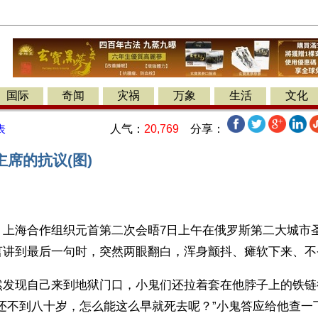
国际
奇闻
灾祸
万象
生活
文化
人气：
20,769
分享：
表
席的抗议(图)
】上海合作组织元首第二次会晤7日上午在俄罗斯第二大城市
言讲到最后一句时，突然两眼翻白，浑身颤抖、瘫软下来、不
然发现自己来到地狱门口，小鬼们还拉着套在他脖子上的铁链
我还不到八十岁，怎么能这么早就死去呢？”小鬼答应给他查一