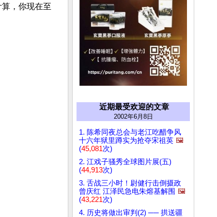
计算，你现在至
近期最受欢迎的文章
2002年6月8日
1. 陈希同夜总会与老江吃醋争风
十六年狱里蹲实为抢夺宋祖英
🖼️
(
45,081
次)
2. 江戏子骚秀全球图片展(五)
(
44,913
次)
3. 舌战三小时！尉健行击倒摄政
曾庆红 江泽民急电朱熔基解围
🖼️
(
43,221
次)
4. 历史将做出审判(2) ── 拱送疆