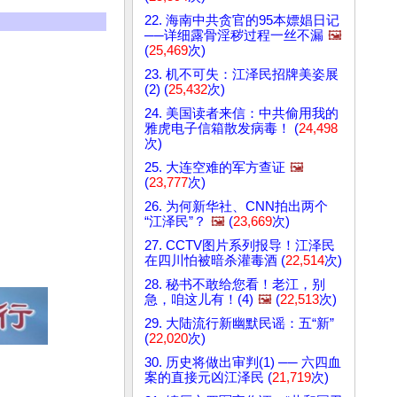
22. 海南中共贪官的95本嫖娼日记
──详细露骨淫秽过程一丝不漏
🖼️
(
25,469
次)
23. 机不可失：江泽民招牌美姿展
(2) (
25,432
次)
24. 美国读者来信：中共偷用我的
雅虎电子信箱散发病毒！ (
24,498
次)
25. 大连空难的军方查证
🖼️
(
23,777
次)
26. 为何新华社、CNN拍出两个
“江泽民”？
🖼️
(
23,669
次)
27. CCTV图片系列报导！江泽民
在四川怕被暗杀灌毒酒 (
22,514
次)
28. 秘书不敢给您看！老江，别
急，咱这儿有！(4)
🖼️
(
22,513
次)
29. 大陆流行新幽默民谣：五“新”
(
22,020
次)
30. 历史将做出审判(1) ── 六四血
案的直接元凶江泽民 (
21,719
次)